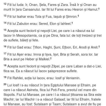
12
Fiii lui Iuda: Ir, Onan, Şela, Fares şi Zara. Însă Ir şi Onan au
†
murit în ţara Canaanului. Iar fiii lui Fares erau Hesron şi Hamul.
13
†
Fiii lui Isahar erau Tola şi Fua, Iaşub şi Şimron.
14
†
Fiii lui Zabulon erau: Sered, Elon şi Iahleel.
15
Aceştia sunt feciorii şi nepoţii Liei, pe care i-a născut ea lui
Iacov în Mesopotamia, ca şi pe Dina, fata lui: de toţi treizeci şi trei
de suflete, băieţi şi fete.
16
†
Fiii lui Gad erau: Ţifion, Haghi, Şuni, Eţbon, Eri, Arodi şi Areli.
17
Fiii lui Aşer erau: Imna şi Işva, Işvi, Bria şi Serah, sora lor. Iar
†
Bria a avut pe Heber şi Malkiel.
18
Aceştia sunt feciorii şi nepoţii Zilpei, pe care Laban a dat-o Liei,
fiica sa. Ea a născut lui Iacov şaisprezece suflete.
19
Fiii Rahilei, soţia lui Iacov, erau: Iosif şi Veniamin.
20
Lui Iosif i s-au născut în ţara Egiptului Manase şi Efraim, pe
care i-a născut Asineta, fiica lui Poti-Fera, preotul cel mare din
Iliopolis. Fiul lui Manase, pe care i l-a născut ţiitoarea sa Sira este
Machir; iar lui Machir i s-a născut Galaad; iar fiii lui Efraim, fratele
lui Manase, au fost: Sutalaam şi Taam; Sutalaam a avut de fiu pe