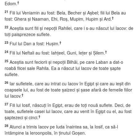
†
Edom.
21
Fiii lui Veniamin au fost: Bela, Becher şi Aşbel; fiii lui Bela au
†
fost: Ghera şi Naaman, Ehi, Roş, Mupim, Hupim şi Ard.
22
Aceştia sunt fiii şi nepoţii Rahilei, care i s-au născut lui Iacov: de
toţi paisprezece suflete.
23
†
Fiul lui Dan a fost: Huşim.
24
†
Fiii lui Neftali au fost: Iahţeel, Guni, Ieţer şi Şilem.
25
Aceştia sunt feciorii şi nepoţii Bilhăi, pe care Laban a dat-o
roabă fiicei sale Rahila. Ea a născut lui Iacov de toate şapte
suflete.
26
Iar sufletele, care au intrat cu Iacov în Egipt şi care au ieşit din
coapsele lui, au fost de toate şaizeci şi şase afară de femeile fiilor
†
lui Iacov.
27
Fiii lui Iosif, născuţi în Egipt, erau de toţi nouă suflete. Deci, de
toate, sufletele casei lui Iacov, care au venit în Egipt cu el, au fost
†
şaptezeci şi cinci.
28
Atunci a trimis Iacov pe Iuda înaintea sa, la Iosif, ca să-l
întâmpine la Ieroonpolis, în ţinutul Goşen.