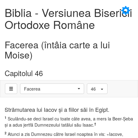
×
Biblia - Versiunea Bisericii
Ortodoxe Române
Facerea (întâia carte a lui
D
Moise)
Capitolul 46
D
Facerea
46
Strămutarea lui Iacov şi a fiilor săi în Egipt.
1
Sculându-se deci Israel cu toate câte avea, a mers la Beer-Şeba
†
şi a adus jertfă Dumnezeului tatălui său Isaac.
2
Atunci a zis Dumnezeu către Israel noaptea în vis: «Iacove,