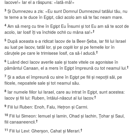
Iacove!» Iar el a răspuns: «Iată-mă!»
3
Şi Dumnezeu a zis: «Eu sunt Domnul Dumnezeul tatălui tău, nu
te teme a te duce în Egipt, căci acolo am să te fac neam mare.
4
Am să merg cu tine în Egipt Eu Însumi şi tot Eu am să te scot de
†
acolo, iar Iosif îţi va închide ochii cu mâna sa!»
5
După aceasta s-a ridicat Iacov de la Beer-Şeba, iar fiii lui Israel
au luat pe Iacov, tatăl lor, şi pe copiii lor şi pe femeile lor în
†
căruţele pe care le trimisese Iosif, ca să-l aducă.
6
Luând deci Iacov averile sale şi toate vitele ce agonisise în
†
pământul Canaan, el a mers în Egipt împreună cu tot neamul lui.
7
Şi a adus el împreună cu sine în Egipt pe fiii şi nepoţii săi, pe
fiicele, nepoatele sale şi tot neamul său.
8
Iar numele fiilor lui Israel, care au intrat în Egipt, sunt acestea:
†
Iacov şi fiii lui: Ruben, întâiul-născut al lui Iacov.
9
Fiii lui Ruben: Enoh, Falu, Heţron şi Carmi.
10
Fiii lui Simeon: Iemuel şi Iamin, Ohad şi Iachin, Ţohar şi Saul,
†
fiii canaaneencii.
11
†
Fiii lui Levi: Gherşon, Cahat şi Merari.