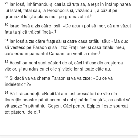
29
Iar Iosif, înhămându-şi caii la căruţa sa, a ieşit în întâmpinarea
lui Israel, tatăl său, la Ieroonpolis şi, văzându-l, a căzut pe
†
grumazul lui şi a plâns mult pe grumazul lui.
30
Israel însă a zis către Iosif: «De acum pot să mor, că am văzut
†
faţa ta şi că trăieşti încă».
31
Iar Iosif a zis către fraţii săi şi către casa tatălui său: «Mă duc
să vestesc pe Faraon şi să-i zic: Fraţii mei şi casa tatălui meu,
†
care erau în pământul Canaan, au venit la mine.
32
Aceşti oameni sunt păstori de oi, căci trăiesc din creşterea
vitelor, şi au adus cu ei oile şi vitele lor şi toate câte au.
33
Şi dacă vă va chema Faraon şi vă va zice: «Cu ce vă
îndeletniciţi?»
34
Să-i răspundeţi: «Robii tăi am fost crescători de vite din
tinereţile noastre până acum, şi noi şi părinţii noştri», ca astfel să
vă aşeze în pământul Goşen. Căci pentru Egipteni este spurcat
†
tot păstorul de oi.