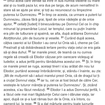
omul acela care venise să intre în sus-numita vistierie cu mare
alai şi cu toată paza lui, era dus pe targa, de acum nemaifiind în
stare să se ajute pe sine; şi toţi au recunoscut cu limpezime
29
puterea lui Dumnezeu.
În timp ce acesta, ca urmare a puterii lui
Dumnezeu, zăcea fără grai, lipsit de orice nădejde şi de orice
30
ajutor,
ceilalţi [Iudeii] îl binecuvântau pe Domnul Cel ce în chip
minunat îşi preamărise Locul; iar templul, care cu puţin înainte
era plin de tulburare şi spaimă, se afla, după arătarea Domnului
31
Atotţiitorului, plin de bucurie şi veselie.
Curând după aceea,
câţiva casnici ai lui Eliodor i-au cerut lui Onia să-L cheme pe Cel-
Preaînalt şi să dobândească iertare pentru viaţa celui ce era gata
32
să-şi dea duhul.
Iar marele preot, de teamă ca nu cumva
regele să creadă că Eliodor căzuse prin oarecare vicleşug al
33
Iudeilor, a adus jertfă pentru tămăduirea acestui om.
Şi, în timp
ce marele preot se ruga, aceiaşi tineri i s’au arătat din nou lui
Eliodor, purtând aceeaşi îmbrăcăminte; şi, stându-i înainte, au zis:
„Mii de mulţumiri să-i aduci marelui preot Onia, că de dragul lui ţi-
34
a cruţat Domnul viaţa;
iar tu, cel ce ai fost biciuit de către Cer,
vesteşte-le tuturor măreţia şi puterea lui Dumnezeu”. Şi, zicând
35
acestea, s’au făcut nevăzuţi.
Eliodor I-a adus Domnului jertfă, I-
a făcut cele mai mari făgăduinţe Celui care-i dăruise viaţa, iar
apoi, după ce şi-a luat rămas bun de la Onia, s’a întors, cu
36
oamenii lui, la rege.
Şi a dat mărturie pentru toate lucrurile