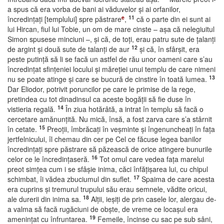
a spus că era vorba de bani ai văduvelor şi ai orfanilor,
e
11
încredinţaţi [templului] spre păstrare
,
că o parte din ei sunt ai
lui Hircan, fiul lui Tobie, un om de mare cinste – aşa că nelegiuitul
Simon spusese minciuni –, şi că, de toţi, erau patru sute de ţalanţi
12
de argint şi două sute de talanţi de aur
şi că, în sfârşit, era
peste putinţă să li se facă un astfel de rău unor oameni care s’au
încredinţat sfinţeniei locului şi măreţiei unui templu de care nimeni
13
nu se poate atinge şi care se bucură de cinstire în toată lumea.
Dar Eliodor, potrivit poruncilor pe care le primise de la rege,
pretindea cu tot dinadinsul ca aceste bogăţii să fie duse în
14
vistieria regală.
În ziua hotărâtă, a intrat în templu să facă o
cercetare amănunţită. Nu mică, însă, a fost zarva care s’a stârnit
15
în cetate.
Preoţii, îmbrăcaţi în veşminte şi îngenuncheaţi în faţa
jertfelnicului, îl chemau din cer pe Cel ce făcuse legea banilor
încredinţaţi spre păstrare să păzească de orice atingere bunurile
16
celor ce le încredinţaseră.
Tot omul care vedea faţa marelui
preot simţea cum i se sfâşie inima, căci înfăţişarea lui, cu chipul
17
schimbat, îi vădea zbuciumul din suflet.
Spaima de care acesta
era cuprins şi tremurul trupului său erau semnele, vădite oricui,
18
ale durerii din inima sa.
Alţii, ieşiţi de prin casele lor, alergau de-
a valma să facă rugăciuni de obşte, de vreme ce locaşul era
19
ameninţat cu înfruntarea.
Femeile, încinse cu sac pe sub sâni,