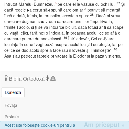
h
37
întrutot-Marelui-Dumnezeu,
pe care el le văzuse cu ochii lui.
Şi
dacă regele i-a cerut să-i spună care om ar fi potrivit să meargă
38
încă o dată, trimis, la Ierusalim, acesta a spus:
„Dacă ai vreun
oarecare duşman sau vreun oarecare uneltitor împotriva ta,
trimite-l acolo, şi ţi se va întoarce biciuit, dacă totuşi ar fi să scape
cu viaţă; căci, fără nici o îndoială, în preajma acelui loc se află o
39
oarecare putere dumnezeiască.
Într’ adevăr, Cel ce-Şi are
locuinţa în ceruri veghează asupra acelui loc şi-l ocroteşte, iar pe
40
cei ce se duc acolo spre a face rău îi loveşte şi-i nimiceşte”.
Aşa s’au petrecut faptele privitoare la Eliodor şi la paza vistieriei.
Biblia Ortodoxă
Povață
Profasis
Am priceput
×
Acest site folosește cookie-uri pentru a
Corespondență