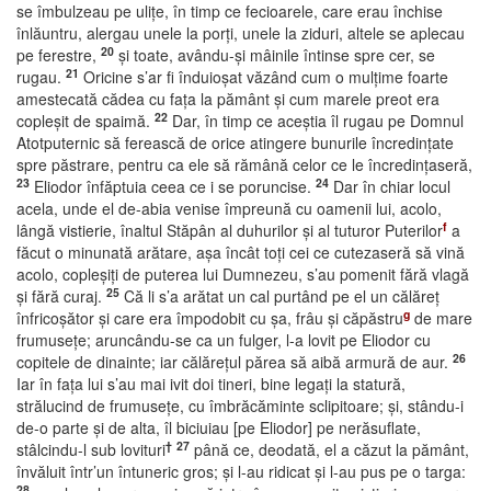
se îmbulzeau pe uliţe, în timp ce fecioarele, care erau închise
înlăuntru, alergau unele la porţi, unele la ziduri, altele se aplecau
20
pe ferestre,
şi toate, avându-şi mâinile întinse spre cer, se
21
rugau.
Oricine s’ar fi înduioşat văzând cum o mulţime foarte
amestecată cădea cu faţa la pământ şi cum marele preot era
22
copleşit de spaimă.
Dar, în timp ce aceştia îl rugau pe Domnul
Atotputernic să ferească de orice atingere bunurile încredinţate
spre păstrare, pentru ca ele să rămână celor ce le încredinţaseră,
23
24
Eliodor înfăptuia ceea ce i se poruncise.
Dar în chiar locul
acela, unde el de-abia venise împreună cu oamenii lui, acolo,
f
lângă vistierie, înaltul Stăpân al duhurilor şi al tuturor Puterilor
a
făcut o minunată arătare, aşa încât toţi cei ce cutezaseră să vină
acolo, copleşiţi de puterea lui Dumnezeu, s’au pomenit fără vlagă
25
şi fără curaj.
Că li s’a arătat un cal purtând pe el un călăreţ
g
înfricoşător şi care era împodobit cu şa, frâu şi căpăstru
de mare
frumuseţe; aruncându-se ca un fulger, l-a lovit pe Eliodor cu
26
copitele de dinainte; iar călăreţul părea să aibă armură de aur.
Iar în faţa lui s’au mai ivit doi tineri, bine legaţi la statură,
strălucind de frumuseţe, cu îmbrăcăminte sclipitoare; şi, stându-i
de-o parte şi de alta, îl biciuiau [pe Eliodor] pe nerăsuflate,
†
27
stâlcindu-l sub lovituri
până ce, deodată, el a căzut la pământ,
învăluit într’un întuneric gros; şi l-au ridicat şi l-au pus pe o targa:
28