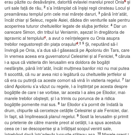
b
erau păzite cu desăvârşire, datorită evlaviei marelui preot Onia
şi
2
urii sale faţă de rău,
s’a întâmplat că înşişi regii cinsteau Locul şi
3
preamăreau templul prin cele mai măreţe daruri,
până într’atât,
încât chiar şi Seleuc, regele Asiei, dădea din veniturile sale pentru
4
acoperirea tuturor cheltuielilor legate de slujba jertfelor.
Dar un
oarecare Simon, din tribul lui Veniamin, aşezat în dregătoria de
c
ispravnic al templului
, a avut o neînţelegere cu Onia asupra
d
†
5
trebilor negustoreşti din piaţa oraşului
.
Şi, neputând să-l
învingă pe Onia, s’a dus să-l găsească pe Apoloniu din Tars, care
6
în vremea aceea era guvernatorul Celesiriei şi al Feniciei,
căruia
i-a spus că vistieria din Ierusalim era doldora de bogăţii
nesfârşite, până într’atât, încât mulţimea banilor nici nu mai putea
fi socotită, că nu ar avea nici o legătură cu cheltuielile jertfelor si
7
că era cu putinţă ca aceste comori să vină în vistieria regelui.
Iar
când Apoloniu s’a văzut cu regele, l-a înştiinţat pe acesta despre
bogăţiile de care i se vorbise, iar acesta l-a ales pe Eliodor, mai-
marele trebilor obşteşti, şi l-a trimis cu porunca de a ridica
8
bogăţiile pomenite mai sus.
Iar Eliodor s’a pornit de îndată la
drum, chipurile să cerceteze cetăţile Celesiriei şi ale Feniciei, dar.
9
în fapt, să împlinească planul regelui.
Sosit la Ierusalim şi primit
cu prietenie de către marele preot al cetăţii, i-a spus acestuia
ceea ce i se descoperise şi a înfăţişat scopul venirii sale,
10
întrebând dacă într’adevăr lucrurile stăteau aşa.
Marele preot i-