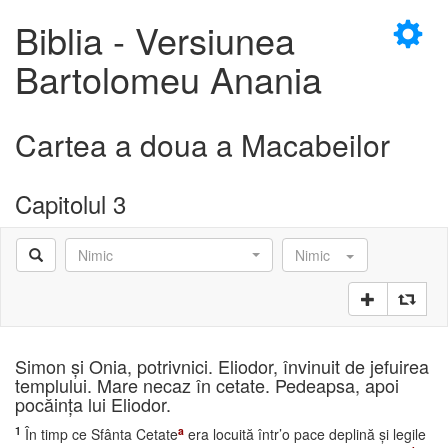
×
Biblia - Versiunea
Bartolomeu Anania
Cartea a doua a Macabeilor
D
Capitolul 3
Nimic
Nimic
D
Simon şi Onia, potrivnici. Eliodor, învinuit de jefuirea
templului. Mare necaz în cetate. Pedeapsa, apoi
pocăinţa lui Eliodor.
1
a
În timp ce Sfânta Cetate
era locuită într’o pace deplină şi legile