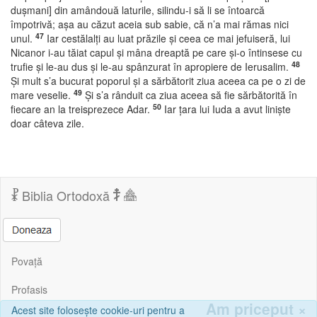
duşmani] din amândouă laturile, silindu-i să li se întoarcă
împotrivă; aşa au căzut aceia sub sabie, că n’a mai rămas nici
47
unul.
Iar cestălalţi au luat prăzile şi ceea ce mai jefuiseră, lui
Nicanor i-au tăiat capul şi mâna dreaptă pe care şi-o întinsese cu
48
trufie şi le-au dus şi le-au spânzurat în apropiere de Ierusalim.
Şi mult s’a bucurat poporul şi a sărbătorit ziua aceea ca pe o zi de
49
mare veselie.
Şi s’a rânduit ca ziua aceea să fie sărbătorită în
50
fiecare an la treisprezece Adar.
Iar ţara lui Iuda a avut linişte
doar câteva zile.
Biblia Ortodoxă
Povață
Profasis
Am priceput
×
Acest site folosește cookie-uri pentru a