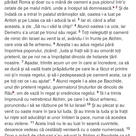
părăsit Roma şi doar cu o mână de oameni a pus piciorul într’o
a
2
cetate de pe malul mării, unde a început să domnească.
Şi de
îndată ce a intrat în palatul strămoşilor săi, oastea i-a luat pe
3
Antioh şi pe Lisias ca să-i aducă la el.
Iar el, când a aflat
4
aceasta, a zis: „Să nu-i văd la chip!”
Atunci oastea i-a ucis, iar
5
Demetru s’a urcat pe tronul său regal.
Toţi nelegiuiţii şi oamenii
de nimic din Israel au venit la el, avându-l în frunte pe Alchim,
6
care voia să fie arhiereu.
Aceştia i-au adus regelui pâră
împotriva poporului, zicând: „Iuda şi fraţii săi ţi-au omorât toţi
prietenii, iar pe noi ne-a împrăştiat dincolo de hotarele ţării
7
noastre.
Aşadar, trimite acum un om în care ai încredere, ca să
se ducă şi să vadă toate prăpădurile pe care le-a făcut el printre
noi şi’n moşia regelui, şi să-i pedepsească pe oamenii aceia, ca şi
8
pe toţi cei ce i-au ajutat”.
Atunci regele l-a ales pe Bacchide,
unul din prietenii regelui, guvernatorul ţinuturilor de dincolo de
b
9
Râu
, om de vază în regat şi credincios regelui.
Si l-a trimis
împreună cu netrebnicul Alchim, pe care l-a făcut arhiereu,
10
poruncindu-i să se răzbune pe fiii lui Israel
Şi au plecat şi au
venit cu oaste mare în ţara lui Iuda. Şi au trimis la Iuda şi la fraţii
lui nişte soli aducătqri ai unor îmbieri la pace, numai că acestea
11
erau viclene.
Aceia însă nu le-au luat în seamă cuvintele,
12
deoarece vedeau că cestălalţi veniseră cu o oaste numeroasă.
Doar o mână de cărturari s’au adunat la Alchim şi Bacchide ca să