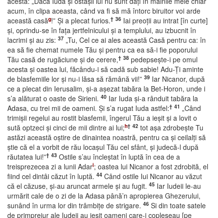
acesta: „Dacă Iuda şi ostaşii lui nu sunt daţi în mâinile mele chiar
acum, în clipa aceasta, când va fi să mă întorc biruitor voi arde
g
†
36
această casă
!” Şi a plecat furios.
Iai preoţii au intrat [în curte]
şi, oprindu-se în faţa jertfelnicului şi a templului, au izbucnit în
37
lacrimi şi au zis:
„Tu, Cel ce ai ales această Casă pentru ca: în
ea să fie chemat numele Tău şi pentru ca ea să-i fie poporului
†
38
Tău casă de rugăciune şi de cerere,
pedepseşte-i pe omul
acesta şi oastea lui, făcându-i să cadă sub sabie! Adu-Ţi aminte
39
de blasfemiile lor şi nu-i lăsa să rămână vii!”
Iar Nicanor, după
ce a plecat din Ierusalim, şi-a aşezat tabăra la Bet-Horon, unde i
40
s’a alăturat o oaste de Sirieni.
Iar Iuda şi-a rânduit tabăra la
†
41
Adasa, cu trei mii de oameni. Şi s’a rugat Iuda astfel:
„Când
trimişii regelui au rostit blasfemii, îngerul Tău a ieşit şi a lovit o
h
†
42
sută optzeci şi cinci de mii dintre ai lui;
tot aşa zdrobeşte Tu
astăzi această oştire de dinaintea noastră, pentru ca şi ceilalţi să
ştie că el a vorbit de rău locaşul Tău cel sfânt, şi judecă-l după
†
43
răutatea lui!”
Ostile s’au încleştat în luptă în cea de a
i
treisprezecea zi a lunii Adar
; oastea lui Nicanor a fost zdrobită, el
44
fiind cel dintâi căzut în luptă.
Când ostile Iui Nicanor au văzut
45
că el căzuse, şi-au aruncat armele şi au fugit.
Iar Iudeii le-au
urmărit cale de o zi de la Adasa până’n apropierea Ghezerului,
46
sunând în urma lor din trâmbiţe de strigare.
Si din toate satele
de primprejur ale Iudeii au ieşit oameni care-i copleşeau [pe