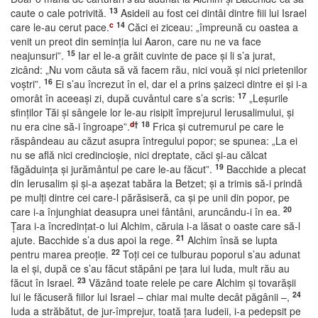
13
caute o cale potrivită.
Asideii au fost cei dintâi dintre fiii lui Israel
c
14
care le-au cerut pace.
Căci ei ziceau: „împreună cu oastea a
venit un preot din seminţia lui Aaron, care nu ne va face
15
neajunsuri”.
Iar el le-a grăit cuvinte de pace şi li s’a jurat,
zicând: „Nu vom căuta să vă facem rău, nici vouă şi nici prietenilor
16
voştri”.
Ei s’au încrezut în el, dar el a prins şaizeci dintre ei şi i-a
17
omorât în aceeaşi zi, după cuvântul care s’a scris:
„Leşurile
sfinţilor Tăi şi sângele lor le-au risipit împrejurul Ierusalimului, şi
d
†
18
nu era cine să-i îngroape”.
Frica şi cutremurul pe care le
răspândeau au căzut asupra întregului popor; se spunea: „La ei
nu se află nici credincioşie, nici dreptate, căci şi-au călcat
19
făgăduinţa şi jurământul pe care le-au făcut”.
Bacchide a plecat
din Ierusalim şi şi-a aşezat tabăra la Betzet; şi a trimis să-i prindă
pe mulţi dintre cei care-l părăsiseră, ca şi pe unii din popor, pe
20
care i-a înjunghiat deasupra unei fântâni, aruncându-i în ea.
Ţara i-a încredinţat-o lui Alchim, căruia i-a lăsat o oaste care să-l
21
ajute. Bacchide s’a dus apoi la rege.
Alchim însă se lupta
22
pentru marea preoţie.
Toţi cei ce tulburau poporul s’au adunat
la el şi, după ce s’au făcut stăpâni pe ţara lui Iuda, mult rău au
23
făcut în Israel.
Văzând toate relele pe care Alchim şi tovarăşii
24
lui le făcuseră fiilor lui Israel – chiar mai multe decât păgânii –,
Iuda a străbătut, de jur-împrejur, toată ţara Iudeii, i-a pedepsit pe