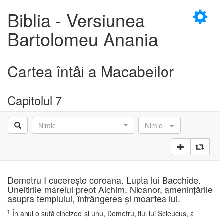
×
Biblia - Versiunea
Bartolomeu Anania
Cartea întâi a Macabeilor
D
Capitolul 7
Nimic
Nimic
D
Demetru I cucereşte coroana. Lupta lui Bacchide.
Uneltirile marelui preot Alchim. Nicanor, ameninţările
asupra templului, înfrângerea şi moartea lui.
1
În anul o sută cincizeci şi unu, Demetru, fiul lui Seleucus, a