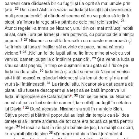
oamenii care dăduseră bir cu fugiţii şi i-a oprit să mai umble prin
25
ţară.
Dar când Alchim a văzut că Iuda şi fârtaţii săi deveniseră
mult prea puternici, şi dându-şi seama că nu va putea să le ţină
26
piept, s’a întors la rege şi i-a pârât de cele mai rele isprăvi.
Atunci regele l-a trimis pe Nicanor, unul din cei mai străluciţi nobili
ai săi, care-l ura pe Israel şi-i era potrivnic, cu porunca de a nimici
†
27
poporul.
Nicanor a sosit la Ierusalim cu o oaste numeroasă şi
i-a trimis lui Iuda şi fraţilor săi cuvinte de pace, numa că erau
†
28
viclene:
„Nici un fel de luptă să nu fie între mine şi voi; eu voi
29
veni cu oameni puţini la o întâlnire paşnică”.
Şi a venit la Iuda şi
s’au salutat paşnic, în timp ce duşmanii erau gata să-l ridice pe
30
Iuda cu de-a sila.
Iuda însă şi-a dat seama că Nicanor venise
să-l întâlnească cu gânduri viclene; şi s’a temut de el şi n’a mai
31
vrut să-l întâlnească.
La rândul său, Nicanor şi-a dat seama că
planul său fusese descoperit şi a ieşit să se bată împotriva lui
e
32
Iuda, în apropiere de Cafarsalam
.
Din cei ce erau cu Nicanor
au căzut ca la cinci sute de oameni, iar ceilalţi au fugit în cetatea
f
33
lui David.
După aceasta, Nicanor s’a suit în muntele Sion.
Câţiva preoţi şi bătrânii poporului au ieşit din templu ca să-i dea
bineţe şi să-i arate arderea-de-tot care era adusă ca jertfă pentru
34
rege.
El însă i-a luat în râs şi’n bătaie de joc, i-a mânjit cu ocări,
35
le-a vorbit plin de sine
şi’n mare mânie a făcut jurământul