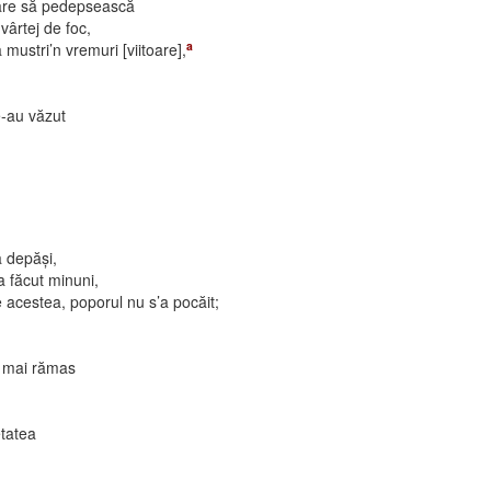
care să pedepsească
 vârtej de foc,
a
 mustri’n vremuri [viitoare],
e-au văzut
a depăşi,
 a făcut minuni,
 acestea, poporul nu s’a pocăit;
 mai rămas
etatea