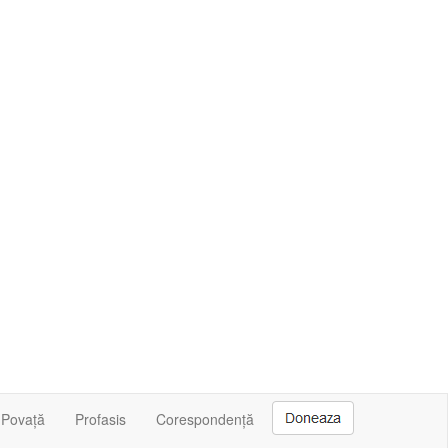
Povață
Profasis
Corespondență