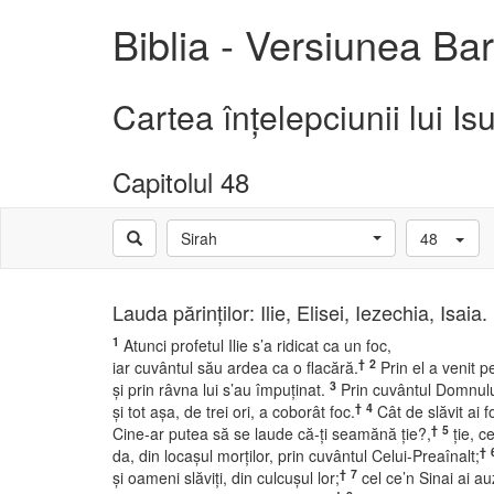
Biblia - Versiunea B
Cartea înţelepciunii lui Isu
Capitolul 48
Sirah
48
Lauda părinţilor: Ilie, Elisei, Iezechia, Isaia.
1
Atunci profetul Ilie s’a ridicat ca un foc,
†
2
iar cuvântul său ardea ca o flacără.
Prin el a venit p
3
şi prin râvna lui s’au împuţinat.
Prin cuvântul Domnului
†
4
şi tot aşa, de trei ori, a coborât foc.
Cât de slăvit ai fo
†
5
Cine-ar putea să se laude că-ţi seamănă ţie?,
ţie, c
†
da, din locaşul morţilor, prin cuvântul Celui-Preaînalt;
†
7
şi oameni slăviţi, din culcuşul lor;
cel ce’n Sinai ai au