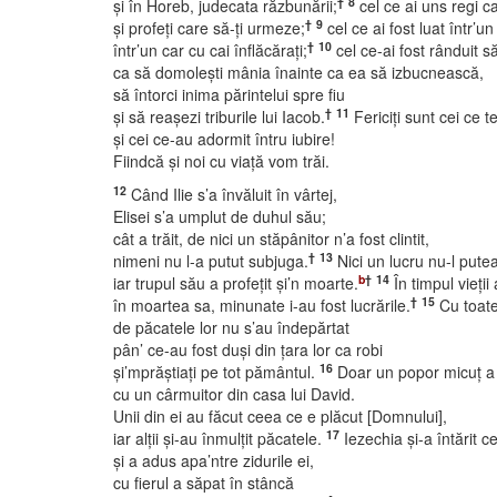
†
8
şi în Horeb, judecata răzbunării;
cel ce ai uns regi 
†
9
şi profeţi care să-ţi urmeze;
cel ce ai fost luat într’un
†
10
într’un car cu cai înflăcăraţi;
cel ce-ai fost rânduit să
ca să domoleşti mânia înainte ca ea să izbucnească,
să întorci inima părintelui spre fiu
†
11
şi să reaşezi triburile lui Iacob.
Fericiţi sunt cei ce t
şi cei ce-au adormit întru iubire!
Fiindcă şi noi cu viaţă vom trăi.
12
Când Ilie s’a învăluit în vârtej,
Elisei s’a umplut de duhul său;
cât a trăit, de nici un stăpânitor n’a fost clintit,
†
13
nimeni nu l-a putut subjuga.
Nici un lucru nu-l pute
b
†
14
iar trupul său a profeţit şi’n moarte.
În timpul vieţii
†
15
în moartea sa, minunate i-au fost lucrările.
Cu toate
de păcatele lor nu s’au îndepărtat
pân’ ce-au fost duşi din ţara lor ca robi
16
şi’mprăştiaţi pe tot pământul.
Doar un popor micuţ a
cu un cârmuitor din casa lui David.
Unii din ei au făcut ceea ce e plăcut [Domnului],
17
iar alţii şi-au înmulţit păcatele.
Iezechia şi-a întărit c
şi a adus apa’ntre zidurile ei,
cu fierul a săpat în stâncă