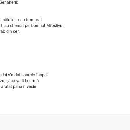
t Senaherib
i mâinile le-au tremurat
 L-au chemat pe Domnul-Milostivul,
rab din cer,
 lui s’a dat soarele înapoi
ăzut şi ce va fi la urmă
a arătat până’n vecie