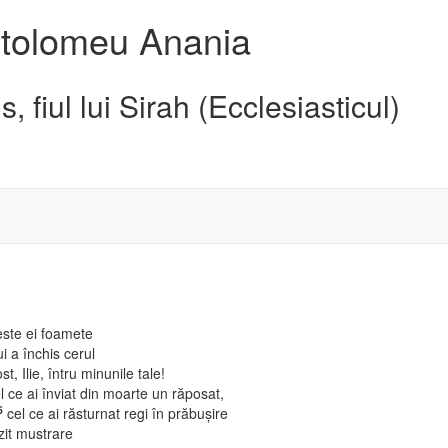
artolomeu Anania
s, fiul lui Sirah (Ecclesiasticul)
este ei foamete
 a închis cerul
st, Ilie, întru minunile tale!
el ce ai înviat din moarte un răposat,
6
cel ce ai răsturnat regi în prăbuşire
zit mustrare