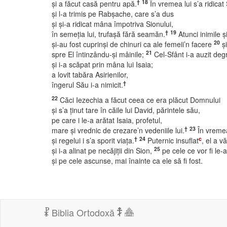
†
18
şi a făcut casă pentru apă.
În vremea lui s’a ridica
şi l-a trimis pe Rabşache, care s’a dus
şi şi-a ridicat mâna împotriva Sionului,
†
19
în semeţia lui, trufaşă fără seamăn.
Atunci inimile ş
20
şi-au fost cuprinşi de chinuri ca ale femeii’n facere
şi
21
spre El întinzându-şi mâinile;
Cel-Sfânt i-a auzit deg
şi i-a scăpat prin mâna lui Isaia;
a lovit tabăra Asirienilor,
†
îngerul Său i-a nimicit.
22
Căci Iezechia a făcut ceea ce era plăcut Domnului
şi s’a ţinut tare în căile lui David, părintele său,
pe care i le-a arătat Isaia, profetul,
†
23
mare şi vrednic de crezare’n vedeniile lui.
În vremea
†
24
c
şi regelui i s’a sporit viaţa.
Puternic insuflat
, el a v
25
şi i-a alinat pe necăjiţii din Sion,
pe cele ce vor fi le-
şi pe cele ascunse, mai înainte ca ele să fi fost.
Biblia Ortodoxă