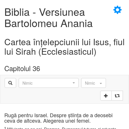
×
Biblia - Versiunea
Bartolomeu Anania
Cartea înţelepciunii lui Isus, fiul
D
lui Sirah (Ecclesiasticul)
Capitolul 36
D
Nimic
Nimic
Rugă pentru Israel. Despre ştiinţa de a deosebi
ceva de altceva. Alegerea unei femei.
1