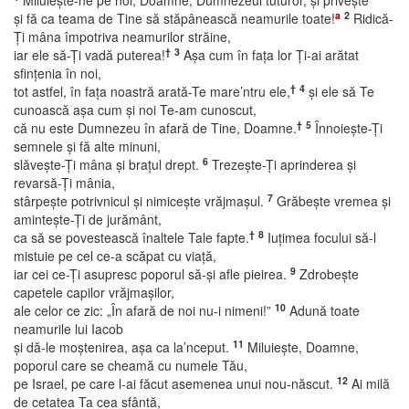
Miluieşte-ne pe noi, Doamne, Dumnezeul tuturor, şi priveşte
a
2
şi fă ca teama de Tine să stăpânească neamurile toate!
Ridică-
Ţi mâna împotriva neamurilor străine,
†
3
iar ele să-Ţi vadă puterea!
Aşa cum în faţa lor Ţi-ai arătat
sfinţenia în noi,
†
4
tot astfel, în faţa noastră arată-Te mare’ntru ele,
şi ele să Te
cunoască aşa cum şi noi Te-am cunoscut,
†
5
că nu este Dumnezeu în afară de Tine, Doamne.
Înnoieşte-Ţi
semnele şi fă alte minuni,
6
slăveşte-Ţi mâna şi braţul drept.
Trezeşte-Ţi aprinderea şi
revarsă-Ţi mânia,
7
stârpeşte potrivnicul şi nimiceşte vrăjmaşul.
Grăbeşte vremea şi
aminteşte-Ţi de jurământ,
†
8
ca să se povestească înaltele Tale fapte.
Iuţimea focului să-l
mistuie pe cel ce-a scăpat cu viaţă,
9
iar cei ce-Ţi asupresc poporul să-şi afle pieirea.
Zdrobeşte
capetele capilor vrăjmaşilor,
10
ale celor ce zic: „În afară de noi nu-i nimeni!”
Adună toate
neamurile lui Iacob
11
şi dă-le moştenirea, aşa ca la’nceput.
Miluieşte, Doamne,
poporul care se cheamă cu numele Tău,
12
pe Israel, pe care l-ai făcut asemenea unui nou-născut.
Ai milă
de cetatea Ta cea sfântă,