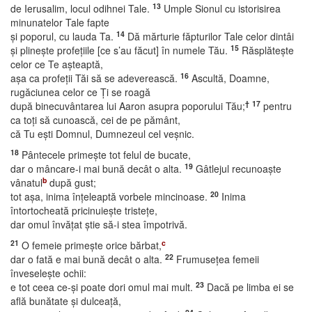
13
de Ierusalim, locul odihnei Tale.
Umple Sionul cu istorisirea
minunatelor Tale fapte
14
şi poporul, cu lauda Ta.
Dă mărturie făpturilor Tale celor dintâi
15
şi plineşte profeţiile [ce s’au făcut] în numele Tău.
Răsplăteşte
celor ce Te aşteaptă,
16
aşa ca profeţii Tăi să se adeverească.
Ascultă, Doamne,
rugăciunea celor ce Ţi se roagă
†
17
după binecuvântarea lui Aaron asupra poporului Tău;
pentru
ca toţi să cunoască, cei de pe pământ,
că Tu eşti Domnul, Dumnezeul cel veşnic.
18
Pântecele primeşte tot felul de bucate,
19
dar o mâncare-i mai bună decât o alta.
Gâtlejul recunoaşte
b
vânatul
după gust;
20
tot aşa, inima înţeleaptă vorbele mincinoase.
Inima
întortocheată pricinuieşte tristeţe,
dar omul învăţat ştie să-i stea împotrivă.
21
c
O femeie primeşte orice bărbat,
22
dar o fată e mai bună decât o alta.
Frumuseţea femeii
înveseleşte ochii:
23
e tot ceea ce-şi poate dori omul mai mult.
Dacă pe limba ei se
află bunătate şi dulceaţă,