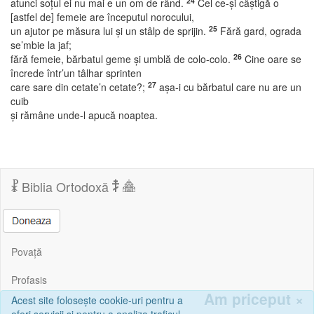
24
atunci soţul ei nu mai e un om de rând.
Cel ce-şi câştigă o
[astfel de] femeie are începutul norocului,
25
un ajutor pe măsura lui şi un stâlp de sprijin.
Fără gard, ograda
se’mbie la jaf;
26
fără femeie, bărbatul geme şi umblă de colo-colo.
Cine oare se
încrede într’un tâlhar sprinten
27
care sare din cetate’n cetate?;
aşa-i cu bărbatul care nu are un
cuib
şi rămâne unde-l apucă noaptea.
Biblia Ortodoxă
Povață
Profasis
Am priceput
×
Acest site folosește cookie-uri pentru a
Corespondență