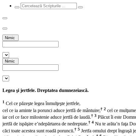
Nimic
Nimic
Legea şi jertfele. Dreptatea dumnezeiască.
1
Cel ce păzeşte legea înmulţeşte jertfele,
†
2
cel ce ia aminte la porunci aduce jertfă de mântuire;
cel ce mulţumeş
†
3
iar cel ce face milostenie aduce jertfă de laudă.
Plăcut îi este Domnu
†
4
jertfă de ispăşire e’ndepărtarea de nedreptate.
Nu te arăta’n faţa Do
†
5
căci toate acestea sunt roadă poruncii.
Jertfa omului drept îngraşă je
†
6