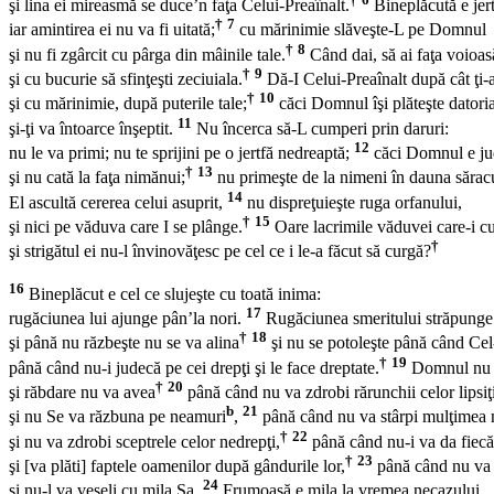
şi lina ei mireasmă se duce’n faţa Celui-Preaînalt.
Bineplăcută e jer
†
7
iar amintirea ei nu va fi uitată;
cu mărinimie slăveşte-L pe Domnul
†
8
şi nu fi zgârcit cu pârga din mâinile tale.
Când dai, să ai faţa voioas
†
9
şi cu bucurie să sfinţeşti zeciuiala.
Dă-I Celui-Preaînalt după cât ţi-
†
10
şi cu mărinimie, după puterile tale;
căci Domnul îşi plăteşte datori
11
şi-ţi va întoarce înşeptit.
Nu încerca să-L cumperi prin daruri:
12
nu le va primi; nu te sprijini pe o jertfă nedreaptă;
căci Domnul e ju
†
13
şi nu cată la faţa nimănui;
nu primeşte de la nimeni în dauna săracu
14
El ascultă cererea celui asuprit,
nu dispreţuieşte ruga orfanului,
†
15
şi nici pe văduva care I se plânge.
Oare lacrimile văduvei care-i cu
†
şi strigătul ei nu-l învinovăţesc pe cel ce i le-a făcut să curgă?
16
Bineplăcut e cel ce slujeşte cu toată inima:
17
rugăciunea lui ajunge pân’la nori.
Rugăciunea smeritului străpunge 
†
18
şi până nu răzbeşte nu se va alina
şi nu se potoleşte până când Cel
†
19
până când nu-i judecă pe cei drepţi şi le face dreptate.
Domnul nu 
†
20
şi răbdare nu va avea
până când nu va zdrobi rărunchii celor lipsiţ
b
21
şi nu Se va răzbuna pe neamuri
,
până când nu va stârpi mulţimea n
†
22
şi nu va zdrobi sceptrele celor nedrepţi,
până când nu-i va da fiecăr
†
23
şi [va plăti] faptele oamenilor după gândurile lor,
până când nu va 
24
şi nu-l va veseli cu mila Sa.
Frumoasă e mila la vremea necazului,