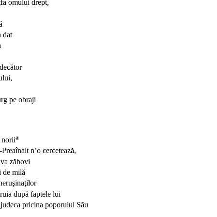
tfa omului drept,
ă
a dat
a
decător
lui,
rg pe obraji
a
norii
-Preaînalt n’o cercetează,
va zăbovi
i de milă
eruşinaţilor
uia după faptele lui
judeca pricina poporului Său