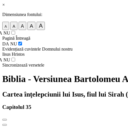
×
Dimensiunea fontului:
A
A
A
A
A
A
NU
Pagină Întreagă
DA
NU
Evidențiază cuvintele Domnului nostru
Iisus Hristos
A
NU
Sincronizează versetele
Biblia - Versiunea Bartolomeu 
Cartea înţelepciunii lui Isus, fiul lui Sirah 
Capitolul 35