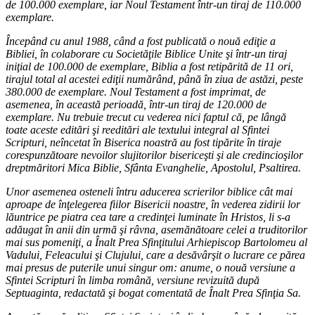
de 100.000 exemplare, iar Noul Testament într-un tiraj de 110.000
exemplare.
Începând cu anul 1988, când a fost publicată o nouă ediţie a
Bibliei, în colaborare cu Societăţile Biblice Unite şi într-un tiraj
iniţial de 100.000 de exemplare, Biblia a fost retipărită de 11 ori,
tirajul total al acestei ediţii numărând, până în ziua de astăzi, peste
380.000 de exemplare. Noul Testament a fost imprimat, de
asemenea, în această perioadă, într-un tiraj de 120.000 de
exemplare. Nu trebuie trecut cu vederea nici faptul că, pe lângă
toate aceste editări şi reeditări ale textului integral al Sfintei
Scripturi, neîncetat în Biserica noastră au fost tipărite în tiraje
corespunzătoare nevoilor slujitorilor bisericeşti şi ale credincioşilor
dreptmăritori Mica Biblie, Sfânta Evanghelie, Apostolul, Psaltirea.
Unor asemenea osteneli întru aducerea scrierilor biblice cât mai
aproape de înţelegerea fiilor Bisericii noastre, în vederea zidirii lor
lăuntrice pe piatra cea tare a credinţei luminate în Hristos, li s-a
adăugat în anii din urmă şi râvna, asemănătoare celei a truditorilor
mai sus pomeniţi, a Înalt Prea Sfinţitului Arhiepiscop Bartolomeu al
Vadului, Feleacului şi Clujului, care a desăvârşit o lucrare ce părea
mai presus de puterile unui singur om: anume, o nouă versiune a
Sfintei Scripturi în limba română, versiune revizuită după
Septuaginta, redactată şi bogat comentată de Înalt Prea Sfinţia Sa.