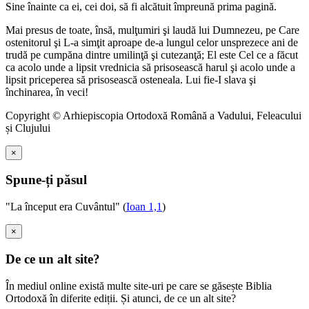
Sine înainte ca ei, cei doi, să fi alcătuit împreună prima pagină.
Mai presus de toate, însă, mulţumiri şi laudă lui Dumnezeu, pe Care
ostenitorul şi L-a simţit aproape de-a lungul celor unsprezece ani de
trudă pe cumpăna dintre umilinţă şi cutezanţă; El este Cel ce a făcut
ca acolo unde a lipsit vrednicia să prisosească harul şi acolo unde a
lipsit priceperea să prisosească osteneala. Lui fie-I slava şi
închinarea, în veci!
Copyright © Arhiepiscopia Ortodoxă Română a Vadului, Feleacului
și Clujului
×
Spune-ți păsul
"La început era Cuvântul" (
Ioan 1,1
)
×
De ce un alt site?
În mediul online există multe site-uri pe care se găsește Biblia
Ortodoxă în diferite ediții. Și atunci, de ce un alt site?