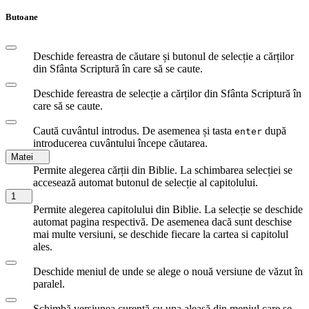
Butoane
Deschide fereastra de căutare și butonul de selecție a cărților
din Sfânta Scriptură în care să se caute.
Deschide fereastra de selecție a cărților din Sfânta Scriptură în
care să se caute.
Caută cuvântul introdus. De asemenea și tasta
după
enter
introducerea cuvântului începe căutarea.
Matei
Permite alegerea cărții din Biblie. La schimbarea selecției se
accesează automat butonul de selecție al capitolului.
1
Permite alegerea capitolului din Biblie. La selecție se deschide
automat pagina respectivă. De asemenea dacă sunt deschise
mai multe versiuni, se deschide fiecare la cartea si capitolul
ales.
Deschide meniul de unde se alege o nouă versiune de văzut în
paralel.
Schimbă versiunea curentă cu una aleasă din meniul care se