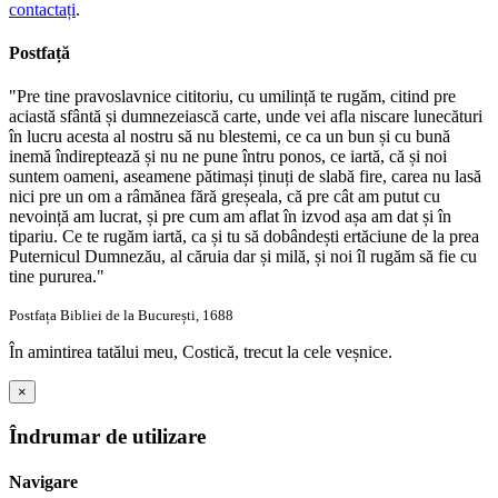
contactați
.
Postfață
"Pre tine pravoslavnice cititoriu, cu umilință te rugăm, citind pre
aciastă sfântă și dumnezeiască carte, unde vei afla niscare lunecături
în lucru acesta al nostru să nu blestemi, ce ca un bun și cu bună
inemă îndireptează și nu ne pune întru ponos, ce iartă, că și noi
suntem oameni, aseamene pătimași ținuți de slabă fire, carea nu lasă
nici pre un om a râmănea fără greșeala, că pre cât am putut cu
nevoință am lucrat, și pre cum am aflat în izvod așa am dat și în
tipariu. Ce te rugăm iartă, ca și tu să dobândești ertăciune de la prea
Puternicul Dumnezău, al căruia dar și milă, și noi îl rugăm să fie cu
tine pururea."
Postfața Bibliei de la București, 1688
În amintirea tatălui meu, Costică, trecut la cele veșnice.
×
Îndrumar de utilizare
Navigare