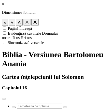
×
Dimensiunea fontului:
A
A
A
A
A
Pagină Întreagă
Evidențiază cuvintele Domnului
nostru Iisus Hristos
Sincronizează versetele
Biblia - Versiunea Bartolomeu
Anania
Cartea înţelepciunii lui Solomon
Capitolul 16