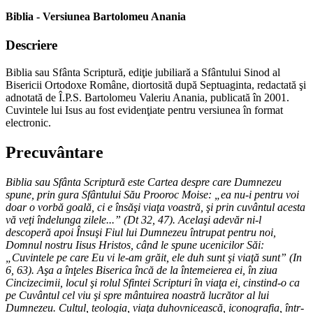
Biblia - Versiunea Bartolomeu Anania
Descriere
Biblia sau Sfânta Scriptură, ediţie jubiliară a Sfântului Sinod al
Bisericii Ortodoxe Române, diortosită după Septuaginta, redactată şi
adnotată de Î.P.S. Bartolomeu Valeriu Anania, publicată în 2001.
Cuvintele lui Isus au fost evidenţiate pentru versiunea în format
electronic.
Precuvântare
Biblia sau Sfânta Scriptură este Cartea despre care Dumnezeu
spune, prin gura Sfântului Său Prooroc Moise: „ea nu-i pentru voi
doar o vorbă goală, ci e însăşi viaţa voastră, şi prin cuvântul acesta
vă veţi îndelunga zilele...” (Dt 32, 47). Acelaşi adevăr ni-l
descoperă apoi Însuşi Fiul lui Dumnezeu întrupat pentru noi,
Domnul nostru Iisus Hristos, când le spune ucenicilor Săi:
„Cuvintele pe care Eu vi le-am grăit, ele duh sunt şi viaţă sunt” (In
6, 63). Aşa a înţeles Biserica încă de la întemeierea ei, în ziua
Cincizecimii, locul şi rolul Sfintei Scripturi în viaţa ei, cinstind-o ca
pe Cuvântul cel viu şi spre mântuirea noastră lucrător al lui
Dumnezeu. Cultul, teologia, viaţa duhovnicească, iconografia, într-