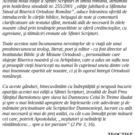
Această nouă ediţie a Sfintei Scripturi în limba română, denumită
prin hotărârea sinodală nr. 255/2001 „ediţie jubiliară a Sfântului
Sinod al Bisericii Ortodoxe Române”, aduce înlesnirea oferită de
introducerile în cărţile biblice, belşugul de note şi comentarii
clarificatoare ale textului sfânt, metodă atât de necesară în zilele
noastre când prin tendinţele prozelitiste se oferă credincioşilor, cu
agresiune, şi tălmăciri eronate ale Sfintei Scripturi.
Toate acestea sunt încununarea nevoinţelor de o viaţă ale unui
preabinecunoscut teolog, literat, poet şi editor - ca fost director al
Institutului Biblic şi de Misiune Ortodoxă -, personalitate care
slujeşte Biserica noastră şi ca Arhipăstor, care a adus un suflu nou
şi proaspăt vieţii bisericeşti nu numai în cuprinsul uneia dintre cele
mai însemnate eparhii ale noastre, ci şi în ogorul întregii Ortodoxii
româneşti.
Cu aceste gânduri, binecuvântăm cu îndreptăţită şi nespusă bucurie
apariţia acestei noi ediţii a Sfintei Scripturi, izvodită de Înalt Prea
Sfinţitul Bartolomeu spre slava lui Dumnezeu Celui în Treime lăudat
şi spre o mai înlesnită apropiere de înţelesurile cele adevărate şi de
mântuire pricinuitoare ale Scripturilor Dumnezeieşti, lucrare cu atât
mai necesară şi mai de preţ astăzi, cu cât s-au înmulţit peste măsură
cei care, potrivit Apostolului, „neştiutori şi neîntăriţi le
răstălmăcesc... spre a lor pierzare” (2 Ptr 3, 16).
TEOCTIST