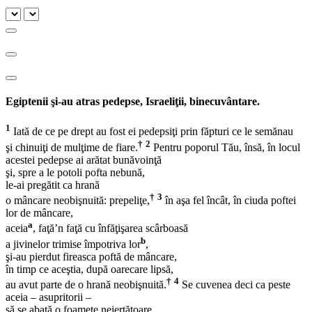
Egiptenii şi-au atras pedepse, Israeliţii, binecuvântare.
1
Iată de ce pe drept au fost ei pedepsiţi prin făpturi ce le semănau
†
2
şi chinuiţi de mulţime de fiare.
Pentru poporul Tău, însă, în locul
acestei pedepse ai arătat bunăvoinţă
şi, spre a le potoli pofta nebună,
le-ai pregătit ca hrană
†
3
o mâncare neobişnuită: prepeliţe,
în aşa fel încât, în ciuda poftei
lor de mâncare,
a
aceia
, faţă’n faţă cu înfăţişarea scârboasă
b
a jivinelor trimise împotriva lor
,
şi-au pierdut fireasca poftă de mâncare,
în timp ce aceştia, după oarecare lipsă,
†
4
au avut parte de o hrană neobişnuită.
Se cuvenea deci ca peste
aceia – asupritorii –
să se abată o foamete neiertătoare,