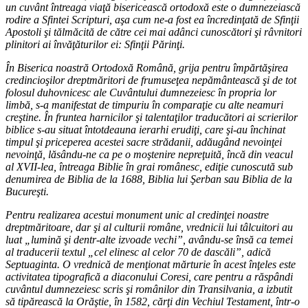
un cuvânt întreaga viaţă bisericească ortodoxă este o dumnezeiască
rodire a Sfintei Scripturi, aşa cum ne-a fost ea încredinţată de Sfinţii
Apostoli şi tălmăcită de către cei mai adânci cunoscători şi râvnitori
plinitori ai învăţăturilor ei: Sfinţii Părinţi.
În Biserica noastră Ortodoxă Română, grija pentru împărtăşirea
credincioşilor dreptmăritori de frumuseţea nepământească şi de tot
folosul duhovnicesc ale Cuvântului dumnezeiesc în propria lor
limbă, s-a manifestat de timpuriu în comparaţie cu alte neamuri
creştine. În fruntea harnicilor şi talentaţilor traducători ai scrierilor
biblice s-au situat întotdeauna ierarhi erudiţi, care şi-au închinat
timpul şi priceperea acestei sacre strădanii, adăugând nevoinţei
nevoinţă, lăsându-ne ca pe o moştenire nepreţuită, încă din veacul
al XVII-lea, întreaga Biblie în grai românesc, ediţie cunoscută sub
denumirea de Biblia de la 1688, Biblia lui Şerban sau Biblia de la
Bucureşti.
Pentru realizarea acestui monument unic al credinţei noastre
dreptmăritoare, dar şi al culturii române, vrednicii lui tâlcuitori au
luat „lumină şi dentr-alte izvoade vechi”, avându-se însă ca temei
al traducerii textul „cel elinesc al celor 70 de dascăli”, adică
Septuaginta. O vrednică de menţionat mărturie în acest înţeles este
activitatea tipografică a diaconului Coresi, care pentru a răspândi
cuvântul dumnezeiesc scris şi românilor din Transilvania, a izbutit
să tipărească la Orăştie, în 1582, cărţi din Vechiul Testament, într-o