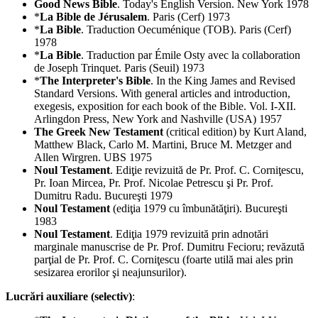
Good News Bible
. Today's English Version. New York 1978
*
La Bible de Jérusalem
. Paris (Cerf) 1973
*
La Bible
. Traduction Oecuménique (TOB). Paris (Cerf)
1978
*
La Bible
. Traduction par Émile Osty avec la collaboration
de Joseph Trinquet. Paris (Seuil) 1973
*
The Interpreter's Bible
. In the King James and Revised
Standard Versions. With general articles and introduction,
exegesis, exposition for each book of the Bible. Vol. I-XII.
Arlingdon Press, New York and Nashville (USA) 1957
The Greek New Testament
(critical edition) by Kurt Aland,
Matthew Black, Carlo M. Martini, Bruce M. Metzger and
Allen Wirgren. UBS 1975
Noul Testament
. Ediţie revizuită de Pr. Prof. C. Corniţescu,
Pr. Ioan Mircea, Pr. Prof. Nicolae Petrescu şi Pr. Prof.
Dumitru Radu. Bucureşti 1979
Noul Testament
(ediţia 1979 cu îmbunătăţiri). Bucureşti
1983
Noul Testament
. Ediţia 1979 revizuită prin adnotări
marginale manuscrise de Pr. Prof. Dumitru Fecioru; revăzută
parţial de Pr. Prof. C. Corniţescu (foarte utilă mai ales prin
sesizarea erorilor şi neajunsurilor).
Lucrări auxiliare (selectiv)
: