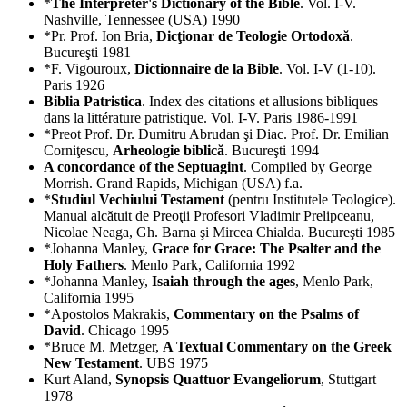
*
The Interpreter's Dictionary of the Bible
. Vol. I-V.
Nashville, Tennessee (USA) 1990
*Pr. Prof. Ion Bria,
Dicţionar de Teologie Ortodoxă
.
Bucureşti 1981
*F. Vigouroux,
Dictionnaire de la Bible
. Vol. I-V (1-10).
Paris 1926
Biblia Patristica
. Index des citations et allusions bibliques
dans la littérature patristique. Vol. I-V. Paris 1986-1991
*Preot Prof. Dr. Dumitru Abrudan şi Diac. Prof. Dr. Emilian
Corniţescu,
Arheologie biblică
. Bucureşti 1994
A concordance of the Septuagint
. Compiled by George
Morrish. Grand Rapids, Michigan (USA) f.a.
*
Studiul Vechiului Testament
(pentru Institutele Teologice).
Manual alcătuit de Preoţii Profesori Vladimir Prelipceanu,
Nicolae Neaga, Gh. Barna şi Mircea Chialda. Bucureşti 1985
*Johanna Manley,
Grace for Grace: The Psalter and the
Holy Fathers
. Menlo Park, California 1992
*Johanna Manley,
Isaiah through the ages
, Menlo Park,
California 1995
*Apostolos Makrakis,
Commentary on the Psalms of
David
. Chicago 1995
*Bruce M. Metzger,
A Textual Commentary on the Greek
New Testament
. UBS 1975
Kurt Aland,
Synopsis Quattuor Evangeliorum
, Stuttgart
1978