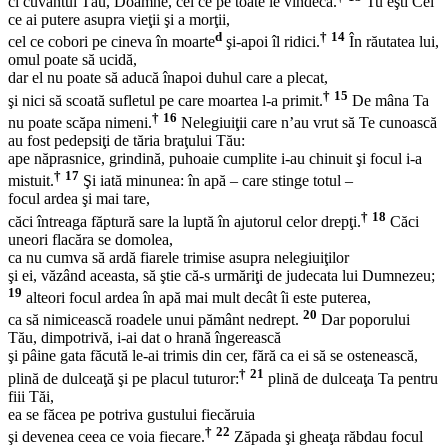
ci cuvântul Tău, Doamne, cel ce pe toate le vindecă.
Tu eşti Cel
ce ai putere asupra vieţii şi a morţii,
d
†
14
cel ce cobori pe cineva în moarte
şi-apoi îl ridici.
În răutatea lui,
omul poate să ucidă,
dar el nu poate să aducă înapoi duhul care a plecat,
†
15
şi nici să scoată sufletul pe care moartea l-a primit.
De mâna Ta
†
16
nu poate scăpa nimeni.
Nelegiuiţii care n’au vrut să Te cunoască
au fost pedepsiţi de tăria braţului Tău:
ape năprasnice, grindină, puhoaie cumplite i-au chinuit şi focul i-a
†
17
mistuit.
Şi iată minunea: în apă – care stinge totul –
focul ardea şi mai tare,
†
18
căci întreaga făptură sare la luptă în ajutorul celor drepţi.
Căci
uneori flacăra se domolea,
ca nu cumva să ardă fiarele trimise asupra nelegiuiţilor
şi ei, văzând aceasta, să ştie că-s urmăriţi de judecata lui Dumnezeu;
19
alteori focul ardea în apă mai mult decât îi este puterea,
20
ca să nimicească roadele unui pământ nedrept.
Dar poporului
Tău, dimpotrivă, i-ai dat o hrană îngerească
şi pâine gata făcută le-ai trimis din cer, fără ca ei să se ostenească,
†
21
plină de dulceaţă şi pe placul tuturor:
plină de dulceaţa Ta pentru
fiii Tăi,
ea se făcea pe potriva gustului fiecăruia
†
22
şi devenea ceea ce voia fiecare.
Zăpada şi gheaţa răbdau focul