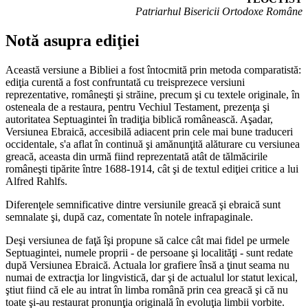
Patriarhul Bisericii Ortodoxe Române
Notă asupra ediţiei
Această versiune a Bibliei a fost întocmită prin metoda comparatistă:
ediţia curentă a fost confruntată cu treisprezece versiuni
reprezentative, româneşti şi străine, precum şi cu textele originale, în
osteneala de a restaura, pentru Vechiul Testament, prezenţa şi
autoritatea Septuagintei în tradiţia biblică românească. Aşadar,
Versiunea Ebraică, accesibilă adiacent prin cele mai bune traduceri
occidentale, s'a aflat în continuă şi amănunţită alăturare cu versiunea
greacă, aceasta din urmă fiind reprezentată atât de tălmăcirile
româneşti tipărite între 1688-1914, cât şi de textul ediţiei critice a lui
Alfred Rahlfs.
Diferenţele semnificative dintre versiunile greacă şi ebraică sunt
semnalate şi, după caz, comentate în notele infrapaginale.
Deşi versiunea de faţă îşi propune să calce cât mai fidel pe urmele
Septuagintei, numele proprii - de persoane şi localităţi - sunt redate
după Versiunea Ebraică. Actuala lor grafiere însă a ţinut seama nu
numai de extracţia lor lingvistică, dar şi de actualul lor statut lexical,
ştiut fiind că ele au intrat în limba română prin cea greacă şi că nu
toate şi-au restaurat pronunţia originală în evoluţia limbii vorbite.