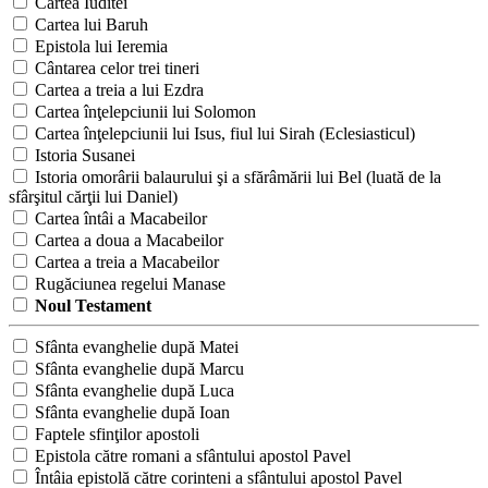
Cartea Iuditei
Cartea lui Baruh
Epistola lui Ieremia
Cântarea celor trei tineri
Cartea a treia a lui Ezdra
Cartea înţelepciunii lui Solomon
Cartea înţelepciunii lui Isus, fiul lui Sirah (Eclesiasticul)
Istoria Susanei
Istoria omorârii balaurului şi a sfărâmării lui Bel (luată de la
sfârşitul cărţii lui Daniel)
Cartea întâi a Macabeilor
Cartea a doua a Macabeilor
Cartea a treia a Macabeilor
Rugăciunea regelui Manase
Noul Testament
Sfânta evanghelie după Matei
Sfânta evanghelie după Marcu
Sfânta evanghelie după Luca
Sfânta evanghelie după Ioan
Faptele sfinţilor apostoli
Epistola către romani a sfântului apostol Pavel
Întâia epistolă către corinteni a sfântului apostol Pavel