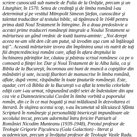
scriere cunoscută sub numele de Palia de la Orăştie, precum şi un
Liturghier, în 1570. Setea de credinţă şi de limba română l-au
determinat şi pe vestitul Mitropolit Simeon Ştefan, cunoscător şi
talentat traducător al textului biblic, să tipărească în 1648 pentru
prima dată Noul Testament în întregime. În a doua predoslovie a
acestei prime traduceri româneşti integrale a Noului Testament se
mărturisea un gând vrednic de toată luarea-aminte: „Noi derept
aceea ne-am silit den cât am putut, să izvodim aşa cum să înţăleagă
toţi”. Această mărturisire izvora din împlinirea unui vis nutrit de toţi
fiii dreptcredincioşi români care, aflaţi în afara dreptului la
închinarea părinţilor lor, căutau şi păstrau scrisul românesc ca pe o
comoară a fiinţei lor. Dar şi Noul Testament de la Alba Iulia, ca şi
Biblia de la Bucureşti, încoronau ani buni de muncă a copiştilor din
mânăstiri şi sate, iscusiţi făuritori de manuscrise în limba română,
aflate, după vremi, răspândite în toate ţinuturile româneşti. Este,
aşadar, cert că Biblia de la Bucureşti s-a aflat la temelia celorlalte
ediţii care i-au urmat, răspunzând astfel setei de îndestulare din apa
cea vie a Dumnezeiescului Cuvânt în limba vorbită a poporului
român, din ce în ce mai bogată şi mai mlădioasă în dezvoltarea ei
literară. În slujirea acestui scop, s-au încumetat să tâlcuiască Sfânta
Scriptură în româneşte şi personalităţi bisericeşti impunătoare ale
secolului trecut, precum adormitul întru fericire Patriarh al
României Nicodim Munteanu (1939-1948), Preotul profesor de
Teologie Grigorie Pişculescu (Gala Galaction) - literat şi
academician, precum şi învăţatul profesor de Teologie Vasile Radu.