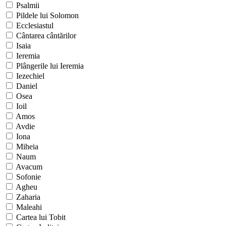
Psalmii
Pildele lui Solomon
Ecclesiastul
Cântarea cântărilor
Isaia
Ieremia
Plângerile lui Ieremia
Iezechiel
Daniel
Osea
Ioil
Amos
Avdie
Iona
Miheia
Naum
Avacum
Sofonie
Agheu
Zaharia
Maleahi
Cartea lui Tobit