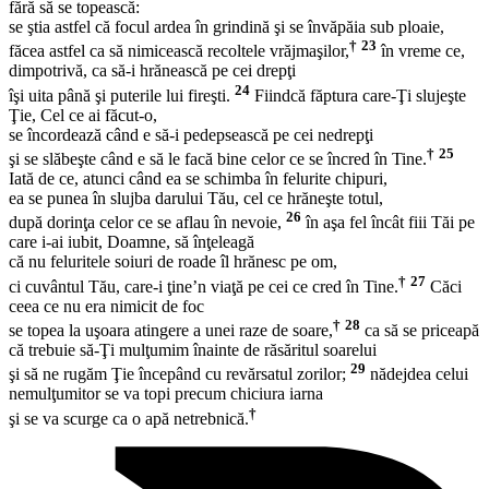
fără să se topească:
se ştia astfel că focul ardea în grindină şi se învăpăia sub ploaie,
†
23
făcea astfel ca să nimicească recoltele vrăjmaşilor,
în vreme ce,
dimpotrivă, ca să-i hrănească pe cei drepţi
24
îşi uita până şi puterile lui fireşti.
Fiindcă făptura care-Ţi slujeşte
Ţie, Cel ce ai făcut-o,
se încordează când e să-i pedepsească pe cei nedrepţi
†
25
şi se slăbeşte când e să le facă bine celor ce se încred în Tine.
Iată de ce, atunci când ea se schimba în felurite chipuri,
ea se punea în slujba darului Tău, cel ce hrăneşte totul,
26
după dorinţa celor ce se aflau în nevoie,
în aşa fel încât fiii Tăi pe
care i-ai iubit, Doamne, să înţeleagă
că nu feluritele soiuri de roade îl hrănesc pe om,
†
27
ci cuvântul Tău, care-i ţine’n viaţă pe cei ce cred în Tine.
Căci
ceea ce nu era nimicit de foc
†
28
se topea la uşoara atingere a unei raze de soare,
ca să se priceapă
că trebuie să-Ţi mulţumim înainte de răsăritul soarelui
29
şi să ne rugăm Ţie începând cu revărsatul zorilor;
nădejdea celui
nemulţumitor se va topi precum chiciura iarna
†
şi se va scurge ca o apă netrebnică.