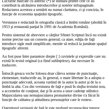
Lucrările marcate cu asterisc (*) se numără printre cele ce au
contribuit la alcătuirea introducerilor şi notelor infrapaginale.
Redactarea acestora a urmărit nu numai claritatea, ci şi concizia, în
funcţie de economia spaţiului tipografic.
Versiunea e redactată în ortografia clasică a limbii române (abolită în
1953 şi restaurată parţial în 1991 de Academia Română).
Pentru sistemul de abreviere a cărţilor Sfintei Scripturi încă nu există
norme precise sau un consens general; ca atare, ediţia de faţă
introduce sigle mult simplificate, menite să reducă la jumătate spaţiul
tipografic aferent.
Au fost puse între paranteze drepte [ ] cuvintele şi expresiile care nu
există în textul original (ca fiind subînţelese), dar necesare în
traducere.
Întrucât greaca veche folosea doar câteva semne de punctuaţie,
elementare, traducerile au, în general, o mare libertate în a adopta o
punctuaţie adecvată, aceasta variind de la autor la autor şi de la o
limbă la alta. Cea din versiunea de faţă e pusă în slujba textului nou,
a accentelor de conţinut, dar şi în aceea a unor cadenţe stilistice.
Majuscularea sau nemajuscularea pronumelor divine s'a făcut în
funcţie de calitatea şi atitudinea personajelor care le rostesc.
Ostenitorul versiunii de faţă le este profund recunoscător tuturor