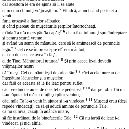
dar acestora le era de-ajuns să li se arate
5
cum erau chinuiţi vrăjmaşii lor.
Fiindcă, atunci când peste ei a
venit
furia grozavă a fiarelor sălbatice
şi când piereau de muşcăturile şerpilor întortocheaţi,
†
6
mânia Ta n’a mers pân’la capăt;
ci au fost tulburaţi spre îndreptare
şi pentru scurtă vreme
şi având un semn de mântuire, care să le amintească de poruncile
†
7
c
legii:
cel ce se întorcea spre el
era mântuit,
dar nu de ceea ce avea în faţă,
†
8
ci de Tine, Mântuitorul tuturor.
Şi prin aceea le-ai dovedit
vrăjmaşilor noştri
†
9
că Tu eşti Cel ce mântuieşti de orice rău;
căci aceia mureau de
înţepătura lăcustelor şi a muştelor,
dar fără ca aceasta să le fie leac pentru suflet;
†
10
căci vrednici erau ei de o astfel de pedeapsă,
dar pe robii Tăi nu
i-au răpus nici măcar dinţii şerpilor veninoşi,
†
11
căci mila Ta le-a venit în ajutor şi i-a vindecat.
Muşcaţi erau (deşi
repede vindecaţi), ca să-şi aducă aminte de poruncile Tale,
ca nu cumva, căzuţi în adâncă uitare,
12
să fie înstrăinaţi de la binefacerile Tale.
Că nu iarbă de leac i-a
vindecat, şi nici alifie,
†
13