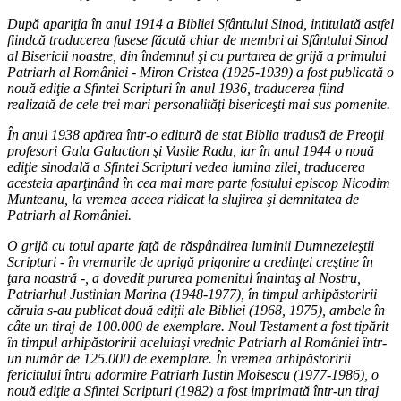
După apariţia în anul 1914 a Bibliei Sfântului Sinod, intitulată astfel
fiindcă traducerea fusese făcută chiar de membri ai Sfântului Sinod
al Bisericii noastre, din îndemnul şi cu purtarea de grijă a primului
Patriarh al României - Miron Cristea (1925-1939) a fost publicată o
nouă ediţie a Sfintei Scripturi în anul 1936, traducerea fiind
realizată de cele trei mari personalităţi bisericeşti mai sus pomenite.
În anul 1938 apărea într-o editură de stat Biblia tradusă de Preoţii
profesori Gala Galaction şi Vasile Radu, iar în anul 1944 o nouă
ediţie sinodală a Sfintei Scripturi vedea lumina zilei, traducerea
acesteia aparţinând în cea mai mare parte fostului episcop Nicodim
Munteanu, la vremea aceea ridicat la slujirea şi demnitatea de
Patriarh al României.
O grijă cu totul aparte faţă de răspândirea luminii Dumnezeieştii
Scripturi - în vremurile de aprigă prigonire a credinţei creştine în
ţara noastră -, a dovedit pururea pomenitul înaintaş al Nostru,
Patriarhul Justinian Marina (1948-1977), în timpul arhipăstoririi
căruia s-au publicat două ediţii ale Bibliei (1968, 1975), ambele în
câte un tiraj de 100.000 de exemplare. Noul Testament a fost tipărit
în timpul arhipăstoririi aceluiaşi vrednic Patriarh al României într-
un număr de 125.000 de exemplare. În vremea arhipăstoririi
fericitului întru adormire Patriarh Iustin Moisescu (1977-1986), o
nouă ediţie a Sfintei Scripturi (1982) a fost imprimată într-un tiraj