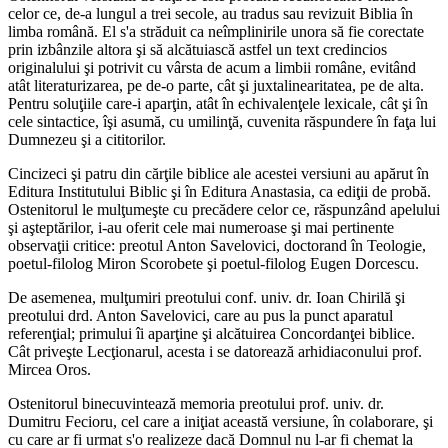
celor ce, de-a lungul a trei secole, au tradus sau revizuit Biblia în
limba română. El s'a străduit ca neîmplinirile unora să fie corectate
prin izbânzile altora şi să alcătuiască astfel un text credincios
originalului şi potrivit cu vârsta de acum a limbii române, evitând
atât literaturizarea, pe de-o parte, cât şi juxtalinearitatea, pe de alta.
Pentru soluţiile care-i aparţin, atât în echivalenţele lexicale, cât şi în
cele sintactice, îşi asumă, cu umilinţă, cuvenita răspundere în faţa lui
Dumnezeu şi a cititorilor.
Cincizeci şi patru din cărţile biblice ale acestei versiuni au apărut în
Editura Institutului Biblic şi în Editura Anastasia, ca ediţii de probă.
Ostenitorul le mulţumeşte cu precădere celor ce, răspunzând apelului
şi aşteptărilor, i-au oferit cele mai numeroase şi mai pertinente
observaţii critice: preotul Anton Savelovici, doctorand în Teologie,
poetul-filolog Miron Scorobete şi poetul-filolog Eugen Dorcescu.
De asemenea, mulţumiri preotului conf. univ. dr. Ioan Chirilă şi
preotului drd. Anton Savelovici, care au pus la punct aparatul
referenţial; primului îi aparţine şi alcătuirea Concordanţei biblice.
Cât priveşte Lecţionarul, acesta i se datorează arhidiaconului prof.
Mircea Oros.
Ostenitorul binecuvintează memoria preotului prof. univ. dr.
Dumitru Fecioru, cel care a iniţiat această versiune, în colaborare, şi
cu care ar fi urmat s'o realizeze dacă Domnul nu l-ar fi chemat la