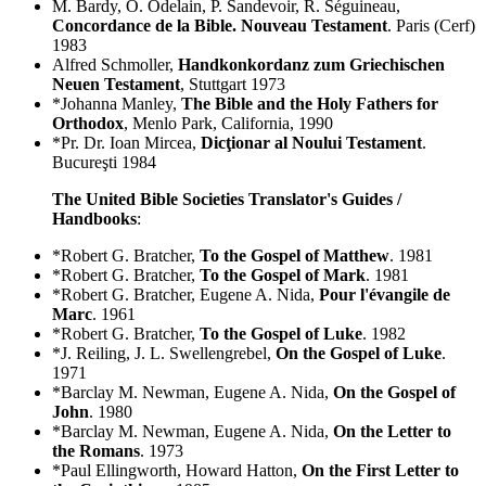
M. Bardy, O. Odelain, P. Sandevoir, R. Séguineau,
Concordance de la Bible. Nouveau Testament
. Paris (Cerf)
1983
Alfred Schmoller,
Handkonkordanz zum Griechischen
Neuen Testament
, Stuttgart 1973
*Johanna Manley,
The Bible and the Holy Fathers for
Orthodox
, Menlo Park, California, 1990
*Pr. Dr. Ioan Mircea,
Dicţionar al Noului Testament
.
Bucureşti 1984
The United Bible Societies Translator's Guides /
Handbooks
:
*Robert G. Bratcher,
To the Gospel of Matthew
. 1981
*Robert G. Bratcher,
To the Gospel of Mark
. 1981
*Robert G. Bratcher, Eugene A. Nida,
Pour l'évangile de
Marc
. 1961
*Robert G. Bratcher,
To the Gospel of Luke
. 1982
*J. Reiling, J. L. Swellengrebel,
On the Gospel of Luke
.
1971
*Barclay M. Newman, Eugene A. Nida,
On the Gospel of
John
. 1980
*Barclay M. Newman, Eugene A. Nida,
On the Letter to
the Romans
. 1973
*Paul Ellingworth, Howard Hatton,
On the First Letter to