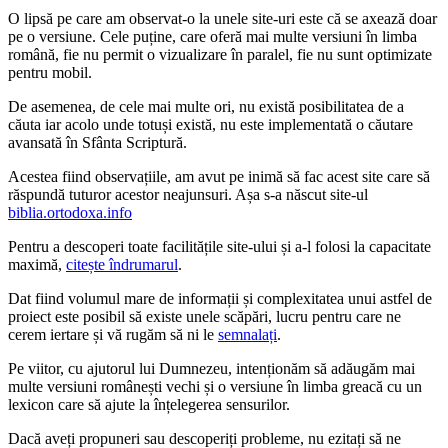
O lipsă pe care am observat-o la unele site-uri este că se axează doar
pe o versiune. Cele puține, care oferă mai multe versiuni în limba
română, fie nu permit o vizualizare în paralel, fie nu sunt optimizate
pentru mobil.
De asemenea, de cele mai multe ori, nu există posibilitatea de a
căuta iar acolo unde totuși există, nu este implementată o căutare
avansată în Sfânta Scriptură.
Acestea fiind observațiile, am avut pe inimă să fac acest site care să
răspundă tuturor acestor neajunsuri. Așa s-a născut site-ul
biblia.ortodoxa.info
Pentru a descoperi toate facilitățile site-ului și a-l folosi la capacitate
maximă,
citește îndrumarul
.
Dat fiind volumul mare de informații și complexitatea unui astfel de
proiect este posibil să existe unele scăpări, lucru pentru care ne
cerem iertare și vă rugăm să ni le
semnalați
.
Pe viitor, cu ajutorul lui Dumnezeu, intenționăm să adăugăm mai
multe versiuni românești vechi și o versiune în limba greacă cu un
lexicon care să ajute la înțelegerea sensurilor.
Dacă aveți propuneri sau descoperiți probleme, nu ezitați să ne