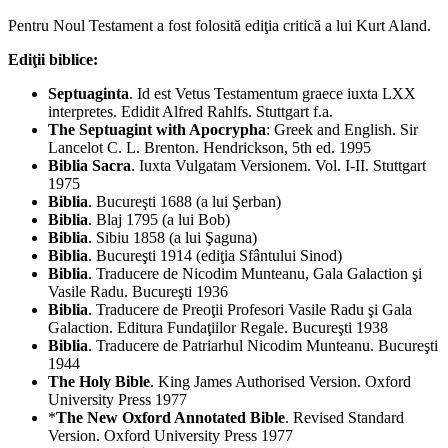
Pentru Noul Testament a fost folosită ediţia critică a lui Kurt Aland.
Ediţii biblice:
Septuaginta
. Id est Vetus Testamentum graece iuxta LXX
interpretes. Edidit Alfred Rahlfs. Stuttgart f.a.
The Septuagint with Apocrypha
: Greek and English. Sir
Lancelot C. L. Brenton. Hendrickson, 5th ed. 1995
Biblia Sacra
. Iuxta Vulgatam Versionem. Vol. I-II. Stuttgart
1975
Biblia
. Bucureşti 1688 (a lui Şerban)
Biblia
. Blaj 1795 (a lui Bob)
Biblia
. Sibiu 1858 (a lui Şaguna)
Biblia
. Bucureşti 1914 (ediţia Sfântului Sinod)
Biblia
. Traducere de Nicodim Munteanu, Gala Galaction şi
Vasile Radu. Bucureşti 1936
Biblia
. Traducere de Preoţii Profesori Vasile Radu şi Gala
Galaction. Editura Fundaţiilor Regale. Bucureşti 1938
Biblia
. Traducere de Patriarhul Nicodim Munteanu. Bucureşti
1944
The Holy Bible
. King James Authorised Version. Oxford
University Press 1977
*
The New Oxford Annotated Bible
. Revised Standard
Version. Oxford University Press 1977