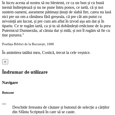
în lucru acesta al nostru să nu blestemi, ce ca un bun și cu bună
inemă îndireptează și nu ne pune întru ponos, ce iartă, că și noi
suntem oameni, aseamene pătimași ținuți de slabă fire, carea nu lasă
nici pre un om a râmănea fără greșeala, că pre cât am putut cu
nevoință am lucrat, și pre cum am aflat în izvod așa am dat și în
tipariu. Ce te rugăm iartă, ca și tu să dobândești ertăciune de la prea
Puternicul Dumnezău, al căruia dar și milă, și noi îl rugăm să fie cu
tine pururea."
Postfața Bibliei de la București, 1688
În amintirea tatălui meu, Costică, trecut la cele veșnice.
×
Îndrumar de utilizare
Navigare
Butoane
Deschide fereastra de căutare și butonul de selecție a cărților
din Sfânta Scriptură în care să se caute.