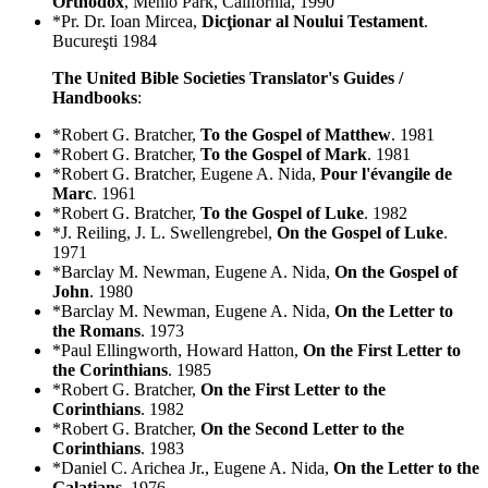
Orthodox
, Menlo Park, California, 1990
*Pr. Dr. Ioan Mircea,
Dicţionar al Noului Testament
.
Bucureşti 1984
The United Bible Societies Translator's Guides /
Handbooks
:
*Robert G. Bratcher,
To the Gospel of Matthew
. 1981
*Robert G. Bratcher,
To the Gospel of Mark
. 1981
*Robert G. Bratcher, Eugene A. Nida,
Pour l'évangile de
Marc
. 1961
*Robert G. Bratcher,
To the Gospel of Luke
. 1982
*J. Reiling, J. L. Swellengrebel,
On the Gospel of Luke
.
1971
*Barclay M. Newman, Eugene A. Nida,
On the Gospel of
John
. 1980
*Barclay M. Newman, Eugene A. Nida,
On the Letter to
the Romans
. 1973
*Paul Ellingworth, Howard Hatton,
On the First Letter to
the Corinthians
. 1985
*Robert G. Bratcher,
On the First Letter to the
Corinthians
. 1982
*Robert G. Bratcher,
On the Second Letter to the
Corinthians
. 1983
*Daniel C. Arichea Jr., Eugene A. Nida,
On the Letter to the
Galatians
. 1976