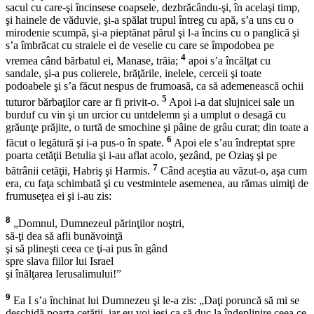
sacul cu care-şi încinsese coapsele, dezbrăcându-şi, în acelaşi timp,
şi hainele de văduvie, şi-a spălat trupul întreg cu apă, s’a uns cu o
mirodenie scumpă, şi-a pieptănat părul şi l-a încins cu o panglică şi
s’a îmbrăcat cu straiele ei de veselie cu care se împodobea pe
4
vremea când bărbatul ei, Manase, trăia;
apoi s’a încălţat cu
sandale, şi-a pus colierele, brăţările, inelele, cerceii şi toate
podoabele şi s’a făcut nespus de frumoasă, ca să ademenească ochii
5
tuturor bărbaţilor care ar fi privit-o.
Apoi i-a dat slujnicei sale un
burduf cu vin şi un urcior cu untdelemn şi a umplut o desagă cu
grăunţe prăjite, o turtă de smochine şi pâine de grâu curat; din toate a
6
făcut o legătură şi i-a pus-o în spate.
Apoi ele s’au îndreptat spre
poarta cetăţii Betulia şi i-au aflat acolo, şezând, pe Oziaş şi pe
7
bătrânii cetăţii, Habriş şi Harmis.
Când aceştia au văzut-o, aşa cum
era, cu faţa schimbată şi cu vestmintele asemenea, au rămas uimiţi de
frumuseţea ei şi i-au zis:
8
„Domnul, Dumnezeul părinţilor noştri,
să-ţi dea să afli bunăvoinţă
şi să plineşti ceea ce ţi-ai pus în gând
spre slava fiilor lui Israel
şi înălţarea Ierusalimului!”
9
Ea I s’a închinat lui Dumnezeu şi le-a zis: „Daţi poruncă să mi se
deschidă poarta cetăţii, iar eu voi ieşi ca să duc la îndeplinire ceea ce