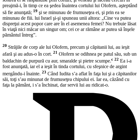
preajmă-i, în timp ce ea şedea înaintea cortului lui Olofern, aşteptând
19
să fie anunţată;
şi se minunau de frumuseţea ei, şi prin ea se
minunau de fiii. lui Israel şi-şi spuneau unii altora: „Cine va putea
dispreţui acest popor care are în el asemenea femei? Nu trebuie lăsat
în viaţă nici măcar un singur om; cei ce ar rămâne ar putea să înşele
pământul întreg”.
20
Străjile de corp ale lui Olofern, precum şi căpitanii lui, au ieşit
21
afară şi au adus-o în cort.
Olofern se odihnea pe patul său, sub un
c
22
baldachin de purpură cu aur, smaralde şi pietre scumpe.
Ea i-a
fost anunţată, iar el a ieşit în tinda cortului, cu sfeşnice de argint
23
mergându-i înainte.
Când Iudita s’a aflat în faţa lui şi a căpitanilor
săi, toţi s’au minunat de frumuseţea chipului ei. Iar ea, căzând cu
faţa la pământ, i s’a închinat, dar servii lui au ridicat-o.