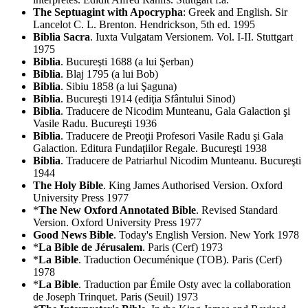
The Septuagint with Apocrypha
: Greek and English. Sir
Lancelot C. L. Brenton. Hendrickson, 5th ed. 1995
Biblia Sacra
. Iuxta Vulgatam Versionem. Vol. I-II. Stuttgart
1975
Biblia
. Bucureşti 1688 (a lui Şerban)
Biblia
. Blaj 1795 (a lui Bob)
Biblia
. Sibiu 1858 (a lui Şaguna)
Biblia
. Bucureşti 1914 (ediţia Sfântului Sinod)
Biblia
. Traducere de Nicodim Munteanu, Gala Galaction şi
Vasile Radu. Bucureşti 1936
Biblia
. Traducere de Preoţii Profesori Vasile Radu şi Gala
Galaction. Editura Fundaţiilor Regale. Bucureşti 1938
Biblia
. Traducere de Patriarhul Nicodim Munteanu. Bucureşti
1944
The Holy Bible
. King James Authorised Version. Oxford
University Press 1977
*
The New Oxford Annotated Bible
. Revised Standard
Version. Oxford University Press 1977
Good News Bible
. Today's English Version. New York 1978
*
La Bible de Jérusalem
. Paris (Cerf) 1973
*
La Bible
. Traduction Oecuménique (TOB). Paris (Cerf)
1978
*
La Bible
. Traduction par Émile Osty avec la collaboration
de Joseph Trinquet. Paris (Seuil) 1973