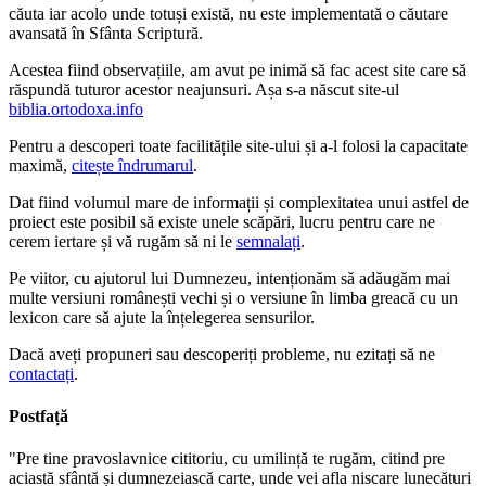
căuta iar acolo unde totuși există, nu este implementată o căutare
avansată în Sfânta Scriptură.
Acestea fiind observațiile, am avut pe inimă să fac acest site care să
răspundă tuturor acestor neajunsuri. Așa s-a născut site-ul
biblia.ortodoxa.info
Pentru a descoperi toate facilitățile site-ului și a-l folosi la capacitate
maximă,
citește îndrumarul
.
Dat fiind volumul mare de informații și complexitatea unui astfel de
proiect este posibil să existe unele scăpări, lucru pentru care ne
cerem iertare și vă rugăm să ni le
semnalați
.
Pe viitor, cu ajutorul lui Dumnezeu, intenționăm să adăugăm mai
multe versiuni românești vechi și o versiune în limba greacă cu un
lexicon care să ajute la înțelegerea sensurilor.
Dacă aveți propuneri sau descoperiți probleme, nu ezitați să ne
contactați
.
Postfață
"Pre tine pravoslavnice cititoriu, cu umilință te rugăm, citind pre
aciastă sfântă și dumnezeiască carte, unde vei afla niscare lunecături