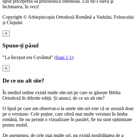
lipsit priceperea să prisosească osteneala. Lui fie-I slava şi
închinarea, în veci!
Copyright © Arhiepiscopia Ortodoxă Română a Vadului, Feleacului
și Clujului
×
Spune-ți păsul
"La început era Cuvântul" (
Ioan 1,1
)
×
De ce un alt site?
În mediul online există multe site-uri pe care se găsește Biblia
Ortodoxă în diferite ediții. Și atunci, de ce un alt site?
O lipsă pe care am observat-o la unele site-uri este că se axează doar
pe o versiune. Cele puține, care oferă mai multe versiuni în limba
română, fie nu permit o vizualizare în paralel, fie nu sunt optimizate
pentru mobil.
De asemenea, de cele mai multe ori, nu există posibilitatea de a