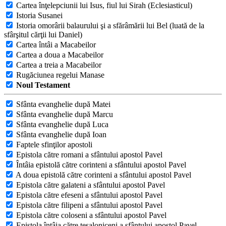
Cartea înţelepciunii lui Isus, fiul lui Sirah (Eclesiasticul)
Istoria Susanei
Istoria omorârii balaurului şi a sfărâmării lui Bel (luată de la
sfârşitul cărţii lui Daniel)
Cartea întâi a Macabeilor
Cartea a doua a Macabeilor
Cartea a treia a Macabeilor
Rugăciunea regelui Manase
Noul Testament
Sfânta evanghelie după Matei
Sfânta evanghelie după Marcu
Sfânta evanghelie după Luca
Sfânta evanghelie după Ioan
Faptele sfinţilor apostoli
Epistola către romani a sfântului apostol Pavel
Întâia epistolă către corinteni a sfântului apostol Pavel
A doua epistolă către corinteni a sfântului apostol Pavel
Epistola către galateni a sfântului apostol Pavel
Epistola către efeseni a sfântului apostol Pavel
Epistola către filipeni a sfântului apostol Pavel
Epistola către coloseni a sfântului apostol Pavel
Epistola întâia către tesaloniceni a sfântului apostol Pavel