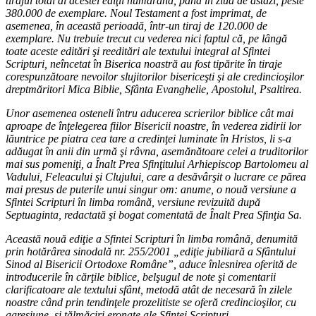
tirajul total al acestei ediţii numărând, până în ziua de astăzi, peste
380.000 de exemplare. Noul Testament a fost imprimat, de
asemenea, în această perioadă, într-un tiraj de 120.000 de
exemplare. Nu trebuie trecut cu vederea nici faptul că, pe lângă
toate aceste editări şi reeditări ale textului integral al Sfintei
Scripturi, neîncetat în Biserica noastră au fost tipărite în tiraje
corespunzătoare nevoilor slujitorilor bisericeşti şi ale credincioşilor
dreptmăritori Mica Biblie, Sfânta Evanghelie, Apostolul, Psaltirea.
Unor asemenea osteneli întru aducerea scrierilor biblice cât mai
aproape de înţelegerea fiilor Bisericii noastre, în vederea zidirii lor
lăuntrice pe piatra cea tare a credinţei luminate în Hristos, li s-a
adăugat în anii din urmă şi râvna, asemănătoare celei a truditorilor
mai sus pomeniţi, a Înalt Prea Sfinţitului Arhiepiscop Bartolomeu al
Vadului, Feleacului şi Clujului, care a desăvârşit o lucrare ce părea
mai presus de puterile unui singur om: anume, o nouă versiune a
Sfintei Scripturi în limba română, versiune revizuită după
Septuaginta, redactată şi bogat comentată de Înalt Prea Sfinţia Sa.
Această nouă ediţie a Sfintei Scripturi în limba română, denumită
prin hotărârea sinodală nr. 255/2001 „ediţie jubiliară a Sfântului
Sinod al Bisericii Ortodoxe Române”, aduce înlesnirea oferită de
introducerile în cărţile biblice, belşugul de note şi comentarii
clarificatoare ale textului sfânt, metodă atât de necesară în zilele
noastre când prin tendinţele prozelitiste se oferă credincioşilor, cu
agresiune, şi tălmăciri eronate ale Sfintei Scripturi.