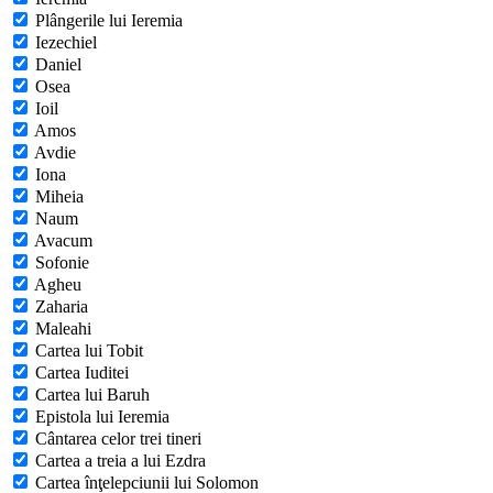
Plângerile lui Ieremia
Iezechiel
Daniel
Osea
Ioil
Amos
Avdie
Iona
Miheia
Naum
Avacum
Sofonie
Agheu
Zaharia
Maleahi
Cartea lui Tobit
Cartea Iuditei
Cartea lui Baruh
Epistola lui Ieremia
Cântarea celor trei tineri
Cartea a treia a lui Ezdra
Cartea înţelepciunii lui Solomon