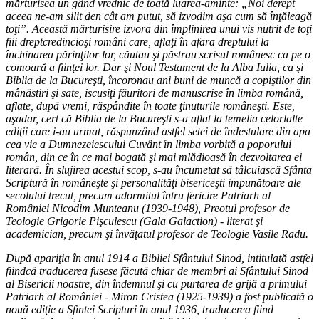
mărturisea un gând vrednic de toată luarea-aminte: „Noi derept
aceea ne-am silit den cât am putut, să izvodim aşa cum să înţăleagă
toţi”. Această mărturisire izvora din împlinirea unui vis nutrit de toţi
fiii dreptcredincioşi români care, aflaţi în afara dreptului la
închinarea părinţilor lor, căutau şi păstrau scrisul românesc ca pe o
comoară a fiinţei lor. Dar şi Noul Testament de la Alba Iulia, ca şi
Biblia de la Bucureşti, încoronau ani buni de muncă a copiştilor din
mânăstiri şi sate, iscusiţi făuritori de manuscrise în limba română,
aflate, după vremi, răspândite în toate ţinuturile româneşti. Este,
aşadar, cert că Biblia de la Bucureşti s-a aflat la temelia celorlalte
ediţii care i-au urmat, răspunzând astfel setei de îndestulare din apa
cea vie a Dumnezeiescului Cuvânt în limba vorbită a poporului
român, din ce în ce mai bogată şi mai mlădioasă în dezvoltarea ei
literară. În slujirea acestui scop, s-au încumetat să tâlcuiască Sfânta
Scriptură în româneşte şi personalităţi bisericeşti impunătoare ale
secolului trecut, precum adormitul întru fericire Patriarh al
României Nicodim Munteanu (1939-1948), Preotul profesor de
Teologie Grigorie Pişculescu (Gala Galaction) - literat şi
academician, precum şi învăţatul profesor de Teologie Vasile Radu.
După apariţia în anul 1914 a Bibliei Sfântului Sinod, intitulată astfel
fiindcă traducerea fusese făcută chiar de membri ai Sfântului Sinod
al Bisericii noastre, din îndemnul şi cu purtarea de grijă a primului
Patriarh al României - Miron Cristea (1925-1939) a fost publicată o
nouă ediţie a Sfintei Scripturi în anul 1936, traducerea fiind