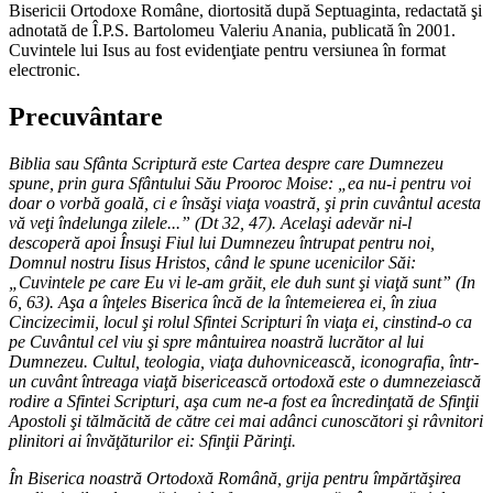
Bisericii Ortodoxe Române, diortosită după Septuaginta, redactată şi
adnotată de Î.P.S. Bartolomeu Valeriu Anania, publicată în 2001.
Cuvintele lui Isus au fost evidenţiate pentru versiunea în format
electronic.
Precuvântare
Biblia sau Sfânta Scriptură este Cartea despre care Dumnezeu
spune, prin gura Sfântului Său Prooroc Moise: „ea nu-i pentru voi
doar o vorbă goală, ci e însăşi viaţa voastră, şi prin cuvântul acesta
vă veţi îndelunga zilele...” (Dt 32, 47). Acelaşi adevăr ni-l
descoperă apoi Însuşi Fiul lui Dumnezeu întrupat pentru noi,
Domnul nostru Iisus Hristos, când le spune ucenicilor Săi:
„Cuvintele pe care Eu vi le-am grăit, ele duh sunt şi viaţă sunt” (In
6, 63). Aşa a înţeles Biserica încă de la întemeierea ei, în ziua
Cincizecimii, locul şi rolul Sfintei Scripturi în viaţa ei, cinstind-o ca
pe Cuvântul cel viu şi spre mântuirea noastră lucrător al lui
Dumnezeu. Cultul, teologia, viaţa duhovnicească, iconografia, într-
un cuvânt întreaga viaţă bisericească ortodoxă este o dumnezeiască
rodire a Sfintei Scripturi, aşa cum ne-a fost ea încredinţată de Sfinţii
Apostoli şi tălmăcită de către cei mai adânci cunoscători şi râvnitori
plinitori ai învăţăturilor ei: Sfinţii Părinţi.
În Biserica noastră Ortodoxă Română, grija pentru împărtăşirea