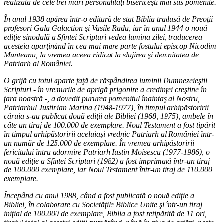
realizată de cele trei mari personalităţi bisericeşti mai sus pomenite.
În anul 1938 apărea într-o editură de stat Biblia tradusă de Preoţii
profesori Gala Galaction şi Vasile Radu, iar în anul 1944 o nouă
ediţie sinodală a Sfintei Scripturi vedea lumina zilei, traducerea
acesteia aparţinând în cea mai mare parte fostului episcop Nicodim
Munteanu, la vremea aceea ridicat la slujirea şi demnitatea de
Patriarh al României.
O grijă cu totul aparte faţă de răspândirea luminii Dumnezeieştii
Scripturi - în vremurile de aprigă prigonire a credinţei creştine în
ţara noastră -, a dovedit pururea pomenitul înaintaş al Nostru,
Patriarhul Justinian Marina (1948-1977), în timpul arhipăstoririi
căruia s-au publicat două ediţii ale Bibliei (1968, 1975), ambele în
câte un tiraj de 100.000 de exemplare. Noul Testament a fost tipărit
în timpul arhipăstoririi aceluiaşi vrednic Patriarh al României într-
un număr de 125.000 de exemplare. În vremea arhipăstoririi
fericitului întru adormire Patriarh Iustin Moisescu (1977-1986), o
nouă ediţie a Sfintei Scripturi (1982) a fost imprimată într-un tiraj
de 100.000 exemplare, iar Noul Testament într-un tiraj de 110.000
exemplare.
Începând cu anul 1988, când a fost publicată o nouă ediţie a
Bibliei, în colaborare cu Societăţile Biblice Unite şi într-un tiraj
iniţial de 100.000 de exemplare, Biblia a fost retipărită de 11 ori,