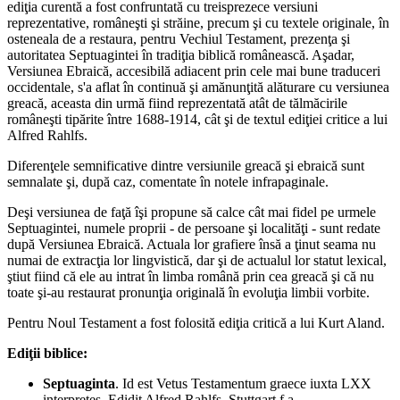
ediţia curentă a fost confruntată cu treisprezece versiuni
reprezentative, româneşti şi străine, precum şi cu textele originale, în
osteneala de a restaura, pentru Vechiul Testament, prezenţa şi
autoritatea Septuagintei în tradiţia biblică românească. Aşadar,
Versiunea Ebraică, accesibilă adiacent prin cele mai bune traduceri
occidentale, s'a aflat în continuă şi amănunţită alăturare cu versiunea
greacă, aceasta din urmă fiind reprezentată atât de tălmăcirile
româneşti tipărite între 1688-1914, cât şi de textul ediţiei critice a lui
Alfred Rahlfs.
Diferenţele semnificative dintre versiunile greacă şi ebraică sunt
semnalate şi, după caz, comentate în notele infrapaginale.
Deşi versiunea de faţă îşi propune să calce cât mai fidel pe urmele
Septuagintei, numele proprii - de persoane şi localităţi - sunt redate
după Versiunea Ebraică. Actuala lor grafiere însă a ţinut seama nu
numai de extracţia lor lingvistică, dar şi de actualul lor statut lexical,
ştiut fiind că ele au intrat în limba română prin cea greacă şi că nu
toate şi-au restaurat pronunţia originală în evoluţia limbii vorbite.
Pentru Noul Testament a fost folosită ediţia critică a lui Kurt Aland.
Ediţii biblice:
Septuaginta
. Id est Vetus Testamentum graece iuxta LXX
interpretes. Edidit Alfred Rahlfs. Stuttgart f.a.