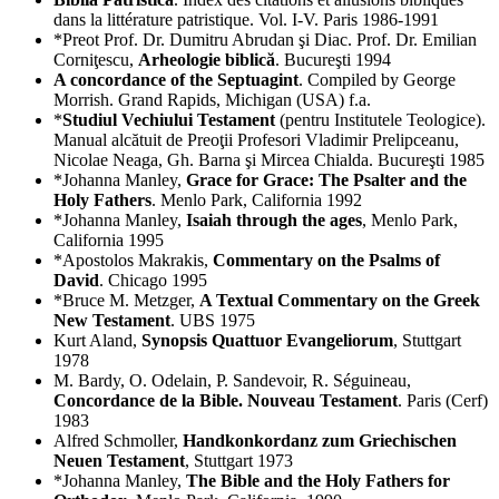
dans la littérature patristique. Vol. I-V. Paris 1986-1991
*Preot Prof. Dr. Dumitru Abrudan şi Diac. Prof. Dr. Emilian
Corniţescu,
Arheologie biblică
. Bucureşti 1994
A concordance of the Septuagint
. Compiled by George
Morrish. Grand Rapids, Michigan (USA) f.a.
*
Studiul Vechiului Testament
(pentru Institutele Teologice).
Manual alcătuit de Preoţii Profesori Vladimir Prelipceanu,
Nicolae Neaga, Gh. Barna şi Mircea Chialda. Bucureşti 1985
*Johanna Manley,
Grace for Grace: The Psalter and the
Holy Fathers
. Menlo Park, California 1992
*Johanna Manley,
Isaiah through the ages
, Menlo Park,
California 1995
*Apostolos Makrakis,
Commentary on the Psalms of
David
. Chicago 1995
*Bruce M. Metzger,
A Textual Commentary on the Greek
New Testament
. UBS 1975
Kurt Aland,
Synopsis Quattuor Evangeliorum
, Stuttgart
1978
M. Bardy, O. Odelain, P. Sandevoir, R. Séguineau,
Concordance de la Bible. Nouveau Testament
. Paris (Cerf)
1983
Alfred Schmoller,
Handkonkordanz zum Griechischen
Neuen Testament
, Stuttgart 1973
*Johanna Manley,
The Bible and the Holy Fathers for