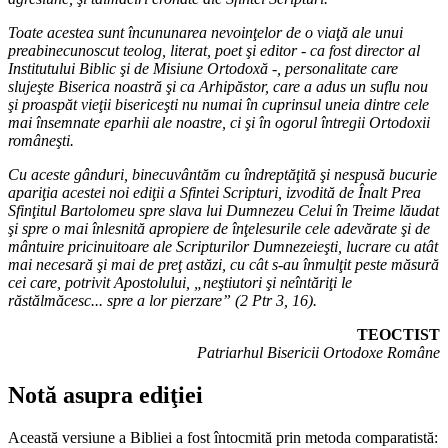
Toate acestea sunt încununarea nevoinţelor de o viaţă ale unui
preabinecunoscut teolog, literat, poet şi editor - ca fost director al
Institutului Biblic şi de Misiune Ortodoxă -, personalitate care
slujeşte Biserica noastră şi ca Arhipăstor, care a adus un suflu nou
şi proaspăt vieţii bisericeşti nu numai în cuprinsul uneia dintre cele
mai însemnate eparhii ale noastre, ci şi în ogorul întregii Ortodoxii
româneşti.
Cu aceste gânduri, binecuvântăm cu îndreptăţită şi nespusă bucurie
apariţia acestei noi ediţii a Sfintei Scripturi, izvodită de Înalt Prea
Sfinţitul Bartolomeu spre slava lui Dumnezeu Celui în Treime lăudat
şi spre o mai înlesnită apropiere de înţelesurile cele adevărate şi de
mântuire pricinuitoare ale Scripturilor Dumnezeieşti, lucrare cu atât
mai necesară şi mai de preţ astăzi, cu cât s-au înmulţit peste măsură
cei care, potrivit Apostolului, „neştiutori şi neîntăriţi le
răstălmăcesc... spre a lor pierzare” (2 Ptr 3, 16).
TEOCTIST
Patriarhul Bisericii Ortodoxe Române
Notă asupra ediţiei
Această versiune a Bibliei a fost întocmită prin metoda comparatistă: