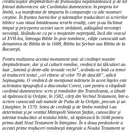
credincioşilor dreptmăritori de frumuseţea nepământească şi de tot
folosul duhovnicesc ale Cuvântului dumnezeiesc în propria lor
limbă, s-a manifestat de timpuriu în comparaţie cu alte neamuri
creştine. În fruntea harnicilor şi talentaţilor traducători ai scrierilor
biblice s-au situat întotdeauna ierarhi erudiţi, care şi-au închinat
timpul şi priceperea acestei sacre strădanii, adăugând nevoinţei
nevoinţă, lăsându-ne ca pe o moştenire nepreţuită, încă din veacul
al XVII-lea, întreaga Biblie în grai românesc, ediţie cunoscută sub
denumirea de Biblia de la 1688, Biblia lui Şerban sau Biblia de la
Bucureşti.
Pentru realizarea acestui monument unic al credinţei noastre
dreptmăritoare, dar şi al culturii române, vrednicii lui tâlcuitori au
luat „lumină şi dentr-alte izvoade vechi”, avându-se însă ca temei
al traducerii textul „cel elinesc al celor 70 de dascăli”, adică
Septuaginta. O vrednică de menţionat mărturie în acest înţeles este
activitatea tipografică a diaconului Coresi, care pentru a răspândi
cuvântul dumnezeiesc scris şi românilor din Transilvania, a izbutit
să tipărească la Orăştie, în 1582, cărţi din Vechiul Testament, într-o
scriere cunoscută sub numele de Palia de la Orăştie, precum şi un
Liturghier, în 1570. Setea de credinţă şi de limba română l-au
determinat şi pe vestitul Mitropolit Simeon Ştefan, cunoscător şi
talentat traducător al textului biblic, să tipărească în 1648 pentru
prima dată Noul Testament în întregime. În a doua predoslovie a
acestei prime traduceri româneşti integrale a Noului Testament se