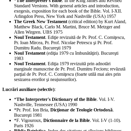
*
The Interpreter's Bible
. In the King James and Revised
Standard Versions. With general articles and introduction,
exegesis, exposition for each book of the Bible. Vol. I-XII.
Arlingdon Press, New York and Nashville (USA) 1957
The Greek New Testament
(critical edition) by Kurt Aland,
Matthew Black, Carlo M. Martini, Bruce M. Metzger and
Allen Wirgren. UBS 1975
Noul Testament
. Ediţie revizuită de Pr. Prof. C. Corniţescu,
Pr. Ioan Mircea, Pr. Prof. Nicolae Petrescu şi Pr. Prof.
Dumitru Radu. Bucureşti 1979
Noul Testament
(ediţia 1979 cu îmbunătăţiri). Bucureşti
1983
Noul Testament
. Ediţia 1979 revizuită prin adnotări
marginale manuscrise de Pr. Prof. Dumitru Fecioru; revăzută
parţial de Pr. Prof. C. Corniţescu (foarte utilă mai ales prin
sesizarea erorilor şi neajunsurilor).
Lucrări auxiliare (selectiv)
:
*
The Interpreter's Dictionary of the Bible
. Vol. I-V.
Nashville, Tennessee (USA) 1990
*Pr. Prof. Ion Bria,
Dicţionar de Teologie Ortodoxă
.
Bucureşti 1981
*F. Vigouroux,
Dictionnaire de la Bible
. Vol. I-V (1-10).
Paris 1926
Biblia Patristica
. Index des citations et allusions bibliques