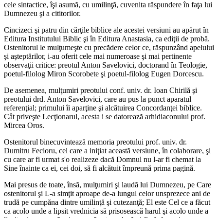
cele sintactice, îşi asumă, cu umilinţă, cuvenita răspundere în faţa lui
Dumnezeu şi a cititorilor.
Cincizeci şi patru din cărţile biblice ale acestei versiuni au apărut în
Editura Institutului Biblic şi în Editura Anastasia, ca ediţii de probă.
Ostenitorul le mulţumeşte cu precădere celor ce, răspunzând apelului
şi aşteptărilor, i-au oferit cele mai numeroase şi mai pertinente
observaţii critice: preotul Anton Savelovici, doctorand în Teologie,
poetul-filolog Miron Scorobete şi poetul-filolog Eugen Dorcescu.
De asemenea, mulţumiri preotului conf. univ. dr. Ioan Chirilă şi
preotului drd. Anton Savelovici, care au pus la punct aparatul
referenţial; primului îi aparţine şi alcătuirea Concordanţei biblice.
Cât priveşte Lecţionarul, acesta i se datorează arhidiaconului prof.
Mircea Oros.
Ostenitorul binecuvintează memoria preotului prof. univ. dr.
Dumitru Fecioru, cel care a iniţiat această versiune, în colaborare, şi
cu care ar fi urmat s'o realizeze dacă Domnul nu l-ar fi chemat la
Sine înainte ca ei, cei doi, să fi alcătuit împreună prima pagină.
Mai presus de toate, însă, mulţumiri şi laudă lui Dumnezeu, pe Care
ostenitorul şi L-a simţit aproape de-a lungul celor unsprezece ani de
trudă pe cumpăna dintre umilinţă şi cutezanţă; El este Cel ce a făcut
ca acolo unde a lipsit vrednicia să prisosească harul şi acolo unde a