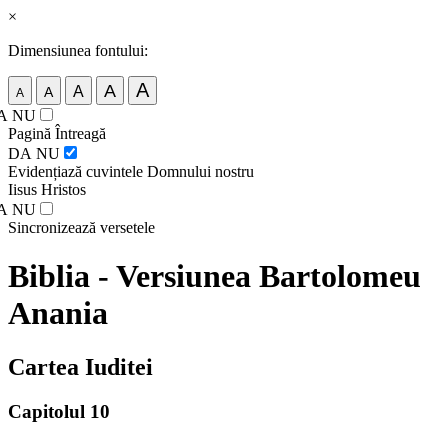
×
Dimensiunea fontului:
A
A
A
A
A
A
NU
Pagină Întreagă
DA
NU
Evidențiază cuvintele Domnului nostru
Iisus Hristos
A
NU
Sincronizează versetele
Biblia - Versiunea Bartolomeu
Anania
Cartea Iuditei
Capitolul 10