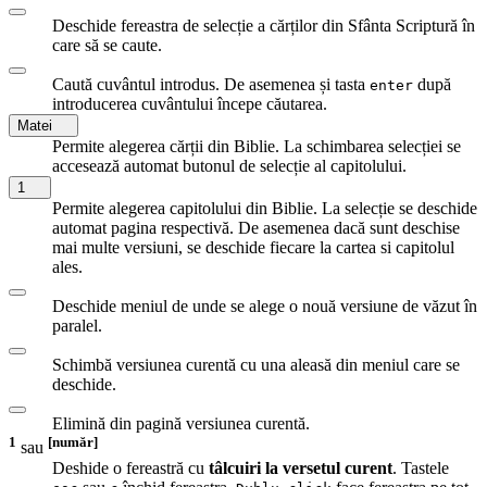
Deschide fereastra de selecție a cărților din Sfânta Scriptură în
care să se caute.
Caută cuvântul introdus. De asemenea și tasta
după
enter
introducerea cuvântului începe căutarea.
Matei
Permite alegerea cărții din Biblie. La schimbarea selecției se
accesează automat butonul de selecție al capitolului.
1
Permite alegerea capitolului din Biblie. La selecție se deschide
automat pagina respectivă. De asemenea dacă sunt deschise
mai multe versiuni, se deschide fiecare la cartea si capitolul
ales.
Deschide meniul de unde se alege o nouă versiune de văzut în
paralel.
Schimbă versiunea curentă cu una aleasă din meniul care se
deschide.
Elimină din pagină versiunea curentă.
1
[număr]
sau
Deshide o fereastră cu
tâlcuiri la versetul curent
. Tastele