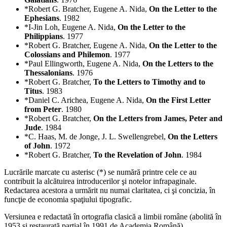
*Robert G. Bratcher, Eugene A. Nida,
On the Letter to the
Ephesians
. 1982
*I-Jin Loh, Eugene A. Nida,
On the Letter to the
Philippians
. 1977
*Robert G. Bratcher, Eugene A. Nida,
On the Letter to the
Colossians and Philemon
. 1977
*Paul Ellingworth, Eugene A. Nida,
On the Letters to the
Thessalonians
. 1976
*Robert G. Bratcher,
To the Letters to Timothy and to
Titus
. 1983
*Daniel C. Arichea, Eugene A. Nida,
On the First Letter
from Peter
. 1980
*Robert G. Bratcher,
On the Letters from James, Peter and
Jude
. 1984
*C. Haas, M. de Jonge, J. L. Swellengrebel,
On the Letters
of John
. 1972
*Robert G. Bratcher,
To the Revelation of John
. 1984
Lucrările marcate cu asterisc (*) se numără printre cele ce au
contribuit la alcătuirea introducerilor şi notelor infrapaginale.
Redactarea acestora a urmărit nu numai claritatea, ci şi concizia, în
funcţie de economia spaţiului tipografic.
Versiunea e redactată în ortografia clasică a limbii române (abolită în
1953 şi restaurată parţial în 1991 de Academia Română).