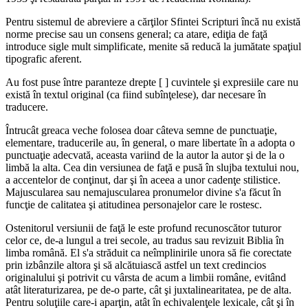
Pentru sistemul de abreviere a cărţilor Sfintei Scripturi încă nu există
norme precise sau un consens general; ca atare, ediţia de faţă
introduce sigle mult simplificate, menite să reducă la jumătate spaţiul
tipografic aferent.
Au fost puse între paranteze drepte [ ] cuvintele şi expresiile care nu
există în textul original (ca fiind subînţelese), dar necesare în
traducere.
Întrucât greaca veche folosea doar câteva semne de punctuaţie,
elementare, traducerile au, în general, o mare libertate în a adopta o
punctuaţie adecvată, aceasta variind de la autor la autor şi de la o
limbă la alta. Cea din versiunea de faţă e pusă în slujba textului nou,
a accentelor de conţinut, dar şi în aceea a unor cadenţe stilistice.
Majuscularea sau nemajuscularea pronumelor divine s'a făcut în
funcţie de calitatea şi atitudinea personajelor care le rostesc.
Ostenitorul versiunii de faţă le este profund recunoscător tuturor
celor ce, de-a lungul a trei secole, au tradus sau revizuit Biblia în
limba română. El s'a străduit ca neîmplinirile unora să fie corectate
prin izbânzile altora şi să alcătuiască astfel un text credincios
originalului şi potrivit cu vârsta de acum a limbii române, evitând
atât literaturizarea, pe de-o parte, cât şi juxtalinearitatea, pe de alta.
Pentru soluţiile care-i aparţin, atât în echivalenţele lexicale, cât şi în