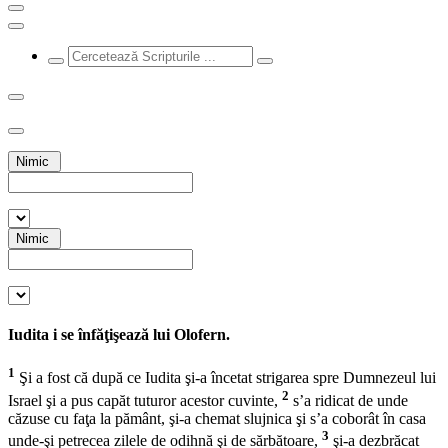
Nimic
Nimic
Iudita i se înfăţişează lui Olofern.
1
Şi a fost că după ce Iudita şi-a încetat strigarea spre Dumnezeul lui
2
Israel şi a pus capăt tuturor acestor cuvinte,
s’a ridicat de unde
căzuse cu faţa la pământ, şi-a chemat slujnica şi s’a coborât în casa
3
unde-şi petrecea zilele de odihnă şi de sărbătoare,
şi-a dezbrăcat