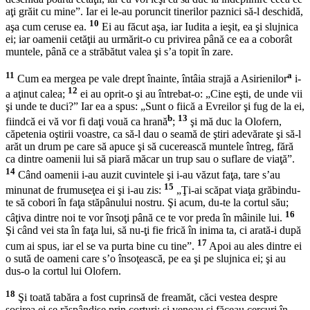
aţi grăit cu mine”. Iar ei le-au poruncit tinerilor paznici să-l deschidă,
10
aşa cum ceruse ea.
Ei au făcut aşa, iar Iudita a ieşit, ea şi slujnica
ei; iar oamenii cetăţii au urmărit-o cu privirea până ce ea a coborât
muntele, până ce a străbătut valea şi s’a topit în zare.
11
a
Cum ea mergea pe vale drept înainte, întâia strajă a Asirienilor
i-
12
a aţinut calea;
ei au oprit-o şi au întrebat-o: „Cine eşti, de unde vii
şi unde te duci?” Iar ea a spus: „Sunt o fiică a Evreilor şi fug de la ei,
b
13
fiindcă ei vă vor fi daţi vouă ca hrană
;
şi mă duc la Olofern,
căpetenia oştirii voastre, ca să-l dau o seamă de ştiri adevărate şi să-l
arăt un drum pe care să apuce şi să cucerească muntele întreg, fără
ca dintre oamenii lui să piară măcar un trup sau o suflare de viaţă”.
14
Când oamenii i-au auzit cuvintele şi i-au văzut faţa, tare s’au
15
minunat de frumuseţea ei şi i-au zis:
„Ţi-ai scăpat viaţa grăbindu-
te să cobori în faţa stăpânului nostru. Şi acum, du-te la cortul său;
16
câţiva dintre noi te vor însoţi până ce te vor preda în mâinile lui.
Şi când vei sta în faţa lui, să nu-ţi fie frică în inima ta, ci arată-i după
17
cum ai spus, iar el se va purta bine cu tine”.
Apoi au ales dintre ei
o sută de oameni care s’o însoţească, pe ea şi pe slujnica ei; şi au
dus-o la cortul lui Olofern.
18
Şi toată tabăra a fost cuprinsă de freamăt, căci vestea despre
sosirea ei se răspândise prin corturi; şi veneau şi făceau cercuri în