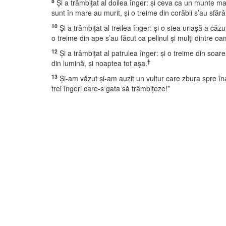
8
Şi a trâmbiţat al doilea înger: şi ceva ca un munte ma
sunt în mare au murit, şi o treime din corăbii s’au sfăr
10
Şi a trâmbiţat al treilea înger: şi o stea uriaşă a căzu
o treime din ape s’au făcut ca pelinul şi mulţi dintre o
12
Şi a trâmbiţat al patrulea înger: şi o treime din soare 
†
din lumină, şi noaptea tot aşa.
13
Şi-am văzut şi-am auzit un vultur care zbura spre înalt
trei îngeri care-s gata să trâmbiţeze!”