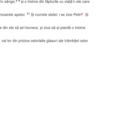
†
9
 în sânge,
şi o treime din făpturile cu viaţă’n ele care
11
c
izvoarele apelor.
Şi numele stelei: i se zice Pelin
. Şi
me din ele să se’ntunece, şi ziua să-şi piardă o treime
ai lor din pricina celorlalte glasuri ale trâmbiţei celor