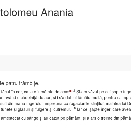
artolomeu Anania
le patru trâmbiţe.
a
2
făcut în cer, ca la o jumătate de ceas
.
Şi-am văzut pe cei şapte îngeri
ltar, având o cădelniţă de aur; şi i s’a dat lui tămâie multă, pentru ca’mpr
 suit din mâna îngerului, împreună cu rugăciunile sfinţilor, înaintea lui
†
6
 tunete şi glasuri şi fulgere şi cutremur.
Iar cei şapte îngeri care avea
 foc amestecat cu sânge şi au căzut pe pământ; şi a ars o treime din pămân