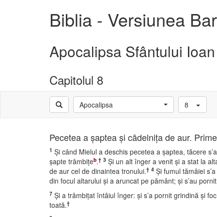
Biblia - Versiunea B
Apocalipsa Sfântului Ioan
Capitolul 8
Apocalipsa
8
Pecetea a şaptea şi cădelniţa de aur. Prime
1
Şi când Mielul a deschis pecetea a şaptea, tăcere s’a 
b
†
3
şapte trâmbiţe
.
Şi un alt înger a venit şi a stat la a
†
4
de aur cel de dinaintea tronului.
Şi fumul tămâiei s’a
din focul altarului şi a aruncat pe pământ; şi s’au pornit
7
Şi a trâmbiţat întâiul înger: şi s’a pornit grindină şi
†
toată.