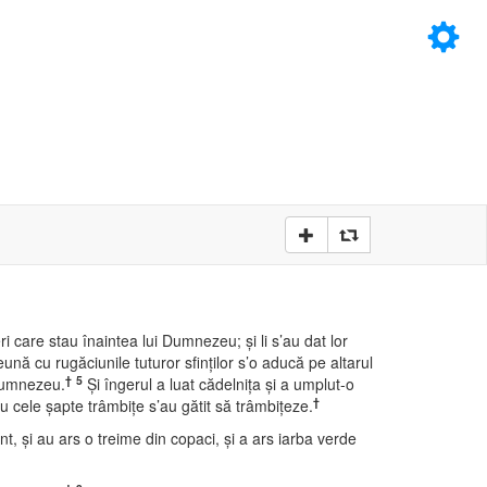
×
D
D
 care stau înaintea lui Dumnezeu; şi li s’au dat lor
eună cu rugăciunile tuturor sfinţilor s’o aducă pe altarul
†
5
 Dumnezeu.
Şi îngerul a luat cădelniţa şi a umplut-o
†
u cele şapte trâmbiţe s’au gătit să trâmbiţeze.
t, şi au ars o treime din copaci, şi a ars iarba verde