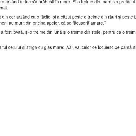
re arzând în foc s’a prăbuşit în mare. Şi o treime din mare s’a prefăcut
âmat.
t din cer arzând ca o făclie, şi a căzut peste o treime din râuri şi peste 
†
ameni au murit din pricina apelor, că se făcuseră amare.
a fost lovită, şi-o treime din lună şi o treime din stele, pentru ca o trei
ul cerului şi striga cu glas mare: „Vai, vai celor ce locuiesc pe pământ, v