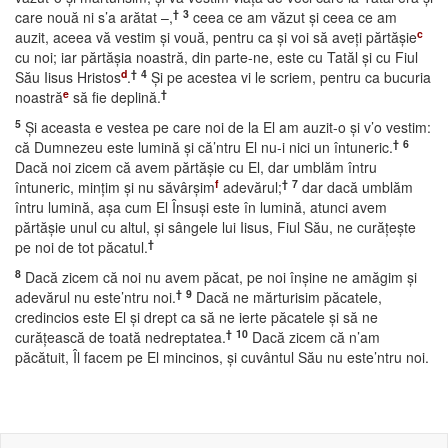
†
3
care nouă ni s’a arătat –,
ceea ce am văzut şi ceea ce am
c
auzit, aceea vă vestim şi vouă, pentru ca şi voi să aveţi părtăşie
cu noi; iar părtăşia noastră, din parte-ne, este cu Tatăl şi cu Fiul
d
†
4
Său Iisus Hristos
.
Şi pe acestea vi le scriem, pentru ca bucuria
e
†
noastră
să fie deplină.
5
Şi aceasta e vestea pe care noi de la El am auzit-o şi v’o vestim:
†
6
că Dumnezeu este lumină şi că’ntru El nu-i nici un întuneric.
Dacă noi zicem că avem părtăşie cu El, dar umblăm întru
f
†
7
întuneric, minţim şi nu săvârşim
adevărul;
dar dacă umblăm
întru lumină, aşa cum El Însuşi este în lumină, atunci avem
părtăşie unul cu altul, şi sângele lui Iisus, Fiul Său, ne curăţeşte
†
pe noi de tot păcatul.
8
Dacă zicem că noi nu avem păcat, pe noi înşine ne amăgim şi
†
9
adevărul nu este’ntru noi.
Dacă ne mărturisim păcatele,
credincios este El şi drept ca să ne ierte păcatele şi să ne
†
10
curăţească de toată nedreptatea.
Dacă zicem că n’am
păcătuit, Îl facem pe El mincinos, şi cuvântul Său nu este’ntru noi.