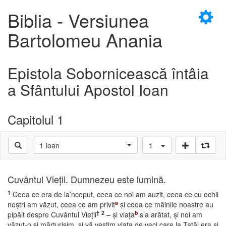
×
Biblia - Versiunea
Bartolomeu Anania
Epistola Sobornicească întâia
D
a Sfântului Apostol Ioan
Capitolul 1
D
1 Ioan
1
Cuvântul Vieţii. Dumnezeu este lumină.
1
Ceea ce era de la’nceput, ceea ce noi am auzit, ceea ce cu ochii
a
noştri am văzut, ceea ce am privit
şi ceea ce mâinile noastre au
†
2
b
pipăit despre Cuvântul Vieţii
– şi viaţa
s’a arătat, şi noi am
văzut-o şi mărturisim, şi vă vestim viaţa de veci care la Tatăl era şi