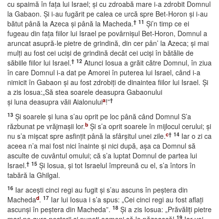
cu spaimă în faţa lui Israel; şi cu zdroabă mare i-a zdrobit Domnul
la Gabaon. Şi i-au fugărit pe calea ce urcă spre Bet-Horon şi i-au
†
11
bătut până la Azeca şi până la Macheda.
Şi’n timp ce ei
fugeau din faţa fiilor lui Israel pe povârnişul Bet-Horon, Domnul a
aruncat asupră-le pietre de grindină, din cer pân’ la Azeca; şi mai
mulţi au fost cei ucişi de grindină decât cei ucişi în bătălie de
†
12
săbiile fiilor lui Israel.
Atunci Iosua a grăit către Domnul, în ziua
în care Domnul i-a dat pe Amorei în puterea lui Israel, când i-a
nimicit în Gabaon şi au fost zdrobiţi de dinaintea fiilor lui Israel. Şi
a zis Iosua:„Să stea soarele deasupra Gabaonului
a
†
şi luna deasupra văii Aialonului
!”
13
Şi soarele şi luna s’au oprit pe loc până când Domnul S’a
b
răzbunat pe vrăjmaşii lor.
Şi s’a oprit soarele în mijlocul cerului; şi
c
†
14
nu s’a mişcat spre asfinţit până la sfârşitul unei zile.
Iar o zi ca
aceea n’a mai fost nici înainte şi nici după, aşa ca Domnul să
asculte de cuvântul omului; că s’a luptat Domnul de partea lui
†
15
Israel.
Şi Iosua, şi tot Israelul împreună cu el, s’a întors în
tabără la Ghilgal.
16
Iar aceşti cinci regi au fugit şi s’au ascuns în peştera din
d
17
Macheda
.
Iar lui Iosua i s’a spus: „Cei cinci regi au fost aflaţi
18
ascunşi în peştera din Macheda”.
Şi a zis Iosua: „Prăvăliţi pietre
19