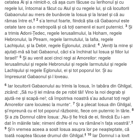
cetatea Ai şi a nimicit-o, că aşa cum făcuse cu Ierihonul şi cu
regele lui, întocmai a făcut cu Aiul şi cu regele lui, şi că locuitorii
Gabaonului au mers de bunăvoie la Iosua şi la Israel şi că au
†
2
rămas între ei,
s’a temut foarte, fiindcă ştia că Gabaonul este
3
cetate tare ca o metropolă şi că toţi oamenii ei sunt puternici.
Şi
a trimis Adoni-Ţedec, regele Ierusalimului, la Hoham, regele
Hebronului, la Piream, regele Iarmutului, la Iafia, regele
4
Lachişului, şi la Debir, regele Eglonului, zicând:
„Veniţi la mine şi
ajutaţi-mă să bat Gabaonul, căci s’a închinat lui Iosua şi fiilor lui
5
Israel!”
Şi au venit acei cinci regi ai Amoreilor: regele
Ierusalimului şi regele Hebronului şi regele Iarmutului şi regele
Lachişului şi regele Eglonului, ei şi tot poporul lor. Şi au
împresurat Gabaonul şi-l loveau.
6
Iar locuitorii Gabaonului au trimis la Iosua, în tabăra din Ghilgal,
zicând: „Să nu-ţi iei mâna de pe robii tăi! Vino la noi degrab şi
ajută-ne şi scapă-ne!; că împotriva noastră s’au adunat toţi regii
7
Amoreilor care locuiesc la munte”.
Şi a plecat Iosua din Ghilgal,
8
şi’mpreună cu el tot poporul războinic, fiece om puternic în tărie.
Şi a zis Domnul către Iosua: „Nu-ţi fie frică de ei, fiindcă Eu i-am
†
dat în mâinile tale; nimeni dintre ei nu va rămâne’n faţa voastră”.
9
Şi’n vremea aceea a sosit Iosua asupra lor pe neaşteptate, că
†
10
toată noaptea făcuse drumul din Ghilgal.
Iar Domnul i-a lovit