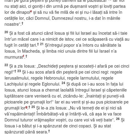
mari pe gura peşterii şi puneţi oameni să le păzească!
Iar voi
nu staţi aici, ci goniţi-i din urmă pe duşmanii voştri şi loviţi partea
e
lor de dinapoi
şi să nu vă fie milă de ei şi nu-i lăsaţi să intre în
cetăţile lor, căci Domnul, Dumnezeul nostru, i-a dat în mâinile
†
noastre”.
20
Şi a fost că atunci când Iosua şi fiii lui Israel au încetat să-i taie
într’un măcel care i-a nimicit de istov, cei ce scăpaseră cu viaţă au
†
21
fugit în cetăţi tari.
Şi’ntregul popor s’a întors cu sănătate la
Iosua, în Macheda, şi limba nici unuia dintre fiii lui Israel n’a
f
†
murmurat
.
22
Şi a zis Iosua: „Deschideţi peştera şi scoateţi-i afară pe cei cinci
†
23
regi!”
Şi i-au scos afară din peşteră pe cei cinci regi: regele
Ierusalimului, regele Hebronului, regele Iarmutului, regele
24
Lachişului şi regele Eglonului.
Şi după ce i-au scos în faţa lui
Iosua, atunci Iosua a chemat laolaltă întregul Israel şi căpeteniile
luptătoare care veniseră cu el, zicându-le: „Înaintaţi şi puneţi-vă
picioarele pe grumajii lor!” Iar ei au venit şi şi-au pus picioarele pe
g
†
25
grumajii lor
.
Şi le-a zis Iosua: „Nu vă temeţi de ei şi nici să
vă’nspăimântaţi! Îmbărbătaţi-vă şi întăriţi-vă, că aşa le va face
26
Domnul tuturor vrăjmaşilor voştri, cu care voi vă veţi bate”.
Şi
Iosua i-a bătut şi i-a spânzurat de cinci copaci. Şi au stat
†
spânzuraţi până seara.