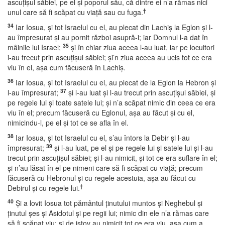
ascuţişul săbiei, pe el şi poporul său, că dintre ei n’a rămas nici
†
unul care să fi scăpat cu viaţă sau cu fuga.
34
Iar Iosua, şi tot Israelul cu el, au plecat din Lachiş la Eglon şi l-
au împresurat şi au pornit război asupră-i; iar Domnul l-a dat în
35
mâinile lui Israel;
şi în chiar ziua aceea l-au luat, iar pe locuitori
i-au trecut prin ascuţişul săbiei; şi’n ziua aceea au ucis tot ce era
viu în el, aşa cum făcuseră în Lachiş.
36
Iar Iosua, şi tot Israelul cu el, au plecat de la Eglon la Hebron şi
37
l-au împresurat;
şi l-au luat şi l-au trecut prin ascuţişul săbiei, şi
pe regele lui şi toate satele lui; şi n’a scăpat nimic din ceea ce era
viu în el; precum făcuseră cu Eglonul, aşa au făcut şi cu el,
nimicindu-l, pe el şi tot ce se afla în el.
38
Iar Iosua, şi tot Israelul cu el, s’au întors la Debir şi l-au
39
împresurat;
şi l-au luat, pe el şi pe regele lui şi satele lui şi l-au
trecut prin ascuţişul săbiei; şi l-au nimicit, şi tot ce era suflare în el;
şi n’au lăsat în el pe nimeni care să fi scăpat cu viaţă; precum
făcuseră cu Hebronul şi cu regele acestuia, aşa au făcut cu
†
Debirul şi cu regele lui.
40
Şi a lovit Iosua tot pământul ţinutului muntos şi Neghebul şi
ţinutul şes şi Asidotul şi pe regii lui; nimic din ele n’a rămas care
să fi scăpat viu; şi de istov au nimicit tot ce era viu, aşa cum a