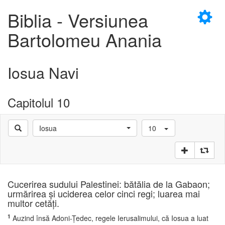
×
Biblia - Versiunea
Bartolomeu Anania
Iosua Navi
D
Capitolul 10
Iosua
10
D
Cucerirea sudului Palestinei: bătălia de la Gabaon;
urmărirea şi uciderea celor cinci regi; luarea mai
multor cetăţi.
1
Auzind însă Adoni-Ţedec, regele Ierusalimului, că Iosua a luat