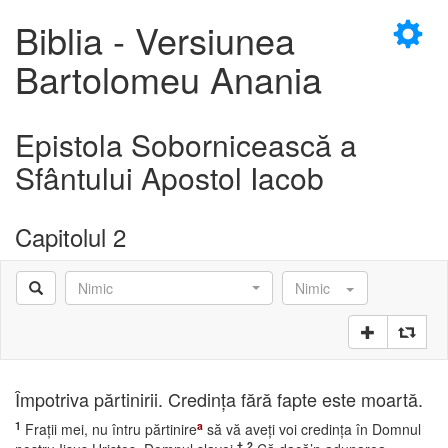
×
Biblia - Versiunea
Bartolomeu Anania
Epistola Sobornicească a
D
Sfântului Apostol Iacob
Capitolul 2
D
Nimic
Nimic
Împotriva părtinirii. Credinţa fără fapte este moartă.
1
a
Fraţii mei, nu întru părtinire
să vă aveţi voi credinţa în Domnul
†
2