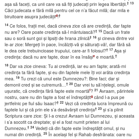
†
13
aşa să faceţi, ca unii care va să fiţi judecaţi prin legea libertăţii.
Căci judecata e fără milă pentru cel ce n’a făcut milă; dar mila e
d
†
biruitoare asupra judecăţii
!
14
Ce folos, fraţii mei, dacă cineva zice că are credinţă, dar fapte
†
15
nu are? Oare poate credinţa să-l mântuiască?
Dacă un frate
†
16
sau o soră sunt goi şi lipsiţi de hrana zilnică
şi cineva dintre voi
le-ar zice: Mergeţi în pace, încălziţi-vă şi săturaţi-vă!, dar fără să
†
17
le dea cele trebuincioase trupului, care-ar fi folosul?
Aşa şi
e
†
credinţa: dacă nu are fapte, doar în ea însăşi
e moartă.
18
Dar va zice cineva: Tu ai credinţă, iar eu am fapte; arată-mi
credinţa ta fără fapte, şi eu din faptele mele îţi voi arăta credinţa
19
mea.
Tu crezi că unul este Dumnezeu?: Bine faci; dar şi
†
20
demonii cred şi se cutremură…
Dar vrei tu să’nţelegi, omule
f
21
uşuratic, că credinţa fără fapte este moartă
?
Avraam, părintele
g
nostru, oare nu din fapte a fost el îndreptăţit
când l-a pus pe
†
22
jertfelnic pe fiul său Isaac?
Vezi că credinţa lucra împreună cu
†
23
faptele lui şi că prin ele s’a desăvârşit credinţa
şi s’a plinit
Scriptura care zice: Şi I-a crezut Avraam lui Dumnezeu, şi aceasta
i s’a socotit ca dreptate; şi el a fost numit prieten al lui
†
24
Dumnezeu.
Vedeţi că din fapte este îndreptăţit omul, şi nu
25
numai din credinţă.
În acelaşi fel şi Rahab desfrânata: oare nu