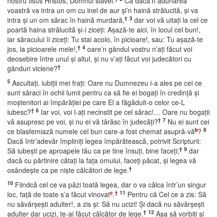
nostru Iisus Hristos, Domnul slavei.
Că dacă’n adunarea
voastră va intra un om cu inel de aur şi’n haină strălucită, şi va
†
3
intra şi un om sărac în haină murdară,
dar voi vă uitaţi la cel ce
poartă haina strălucită şi-i ziceţi: Aşază-te aici, în locul cel bun!,
iar săracului îi ziceţi: Tu stai acolo, în picioare!, sau: Tu aşază-te
†
4
jos, la picioarele mele!,
oare’n gândul vostru n’aţi făcut voi
deosebire între unul şi altul, şi nu v’aţi făcut voi judecători cu
†
gânduri viclene?
5
Ascultaţi, iubiţii mei fraţi: Oare nu Dumnezeu i-a ales pe cei ce
sunt săraci în ochii lumii pentru ca să fie ei bogaţi în credinţă şi
moştenitori ai împărăţiei pe care El a făgăduit-o celor ce-L
†
6
iubesc?
Iar voi, voi l-aţi necinstit pe cel sărac!… Oare nu bogaţii
†
7
vă asupresc pe voi, şi nu ei vă târăsc în judecăţi?
Nu ei sunt cei
b
8
ce blasfemiază numele cel bun care-a fost chemat asupră-vă
?
Dacă într’adevăr împliniţi legea împărătească, potrivit Scripturii:
†
9
Să iubeşti pe aproapele tău ca pe tine însuţi, bine faceţi;
dar
dacă cu părtinire cătaţi la faţa omului, faceţi păcat, şi legea vă
†
osândeşte ca pe nişte călcători de lege.
10
Fiindcă cel ce va păzi toată legea, dar o va călca într’un singur
c
†
11
loc, faţă de toate s’a făcut vinovat
.
Pentru că Cel ce a zis: Să
nu săvârşeşti adulter!, a zis şi: Să nu ucizi! Şi dacă nu săvârşeşti
†
12
adulter dar ucizi, te-ai făcut călcător de lege.
Aşa să vorbiţi şi