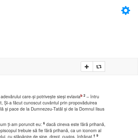
×
D
D
b
2
adevărului care-şi potriveşte sieşi evlavia
– întru
vit, Şi-a făcut cunoscut cuvântul prin propovăduirea
ilă şi pace de la Dumnezeu-Tatăl şi de la Domnul Iisus
6
cum ţi-am poruncit eu:
dacă cineva este fără prihană,
piscopul trebuie să fie fără prihană, ca un iconom al
†
9
nelui, cu stăpânire de sine, drept, cuvios, înfrânat,