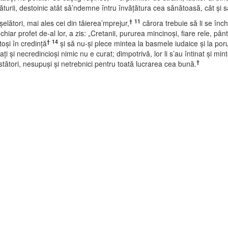
ăturii, destoinic atât să’ndemne întru învăţătura cea sănătoasă, cât şi 
†
11
şelători, mai ales cei din tăierea’mprejur,
cărora trebuie să li se înc
chiar profet de-al lor, a zis: „Cretanii, pururea mincinoşi, fiare rele, pâ
†
14
oşi în credinţă
şi să nu-şi plece mintea la basmele iudaice şi la po
i şi necredincioşi nimic nu e curat; dimpotrivă, lor li s’au întinat şi mint
†
stători, nesupuşi şi netrebnici pentru toată lucrarea cea bună.