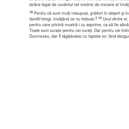
strâns legat de cuvântul cel vrednic de crezare al învăţ
10
Pentru că sunt mulţi nesupuşi, grăitori în deşert şi în
†
12
familii’ntregi, învăţând ce nu trebuie.
Unul dintre ei, 
pentru care pricină mustră-i cu asprime, ca să fie sănăt
Toate sunt curate pentru cei curaţi. Dar pentru cei întinaţ
Dumnezeu, dar Îl tăgăduiesc cu faptele lor, fiind dezgu