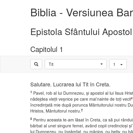
Biblia - Versiunea B
Epistola Sfântului Apostol
Capitolul 1
Tit
1
Salutare. Lucrarea lui Tit în Creta.
1
Pavel, rob al lui Dumnezeu, şi apostol al lui Iisus Hri
c
nădejdea vieţii veşnice pe care mai’nainte de toţi vecii
încredinţată mie după porunca Mântuitorului nostru 
†
Hristos, Mântuitorul nostru.
5
Pentru aceasta te-am lăsat în Creta, ca să pui rându
bărbat al unei singure femei, având copii credincioşi şi
lui Dumnezeu, nu îngâmfat, nu mânios, nu beţiv, nu băt