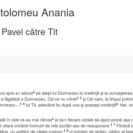
artolomeu Anania
 Pavel către Tit
a
stos spre a-i aduce
pe aleşii lui Dumnezeu la credinţă şi la cunoaşterea 
†
3
a făgăduit-o Dumnezeu, Cel ce nu minte
şi Cel care, la timpul potri
†
4
d
Dumnezeu –,
lui Tit, adevărat fiu după una şi aceeaşi credinţă
: Har, m
e
ială în cele ce-au mai rămas
şi ca’n fiecare cetate să aşezi preoţi aşa 
†
7
’n afara oricărei învinuiri de rele purtări sau de nesupunere.
Fiindcă e
†
8
ăuş, nu poftitor de câştig ruşinos,
ci primitor de străini, iubitor al bi