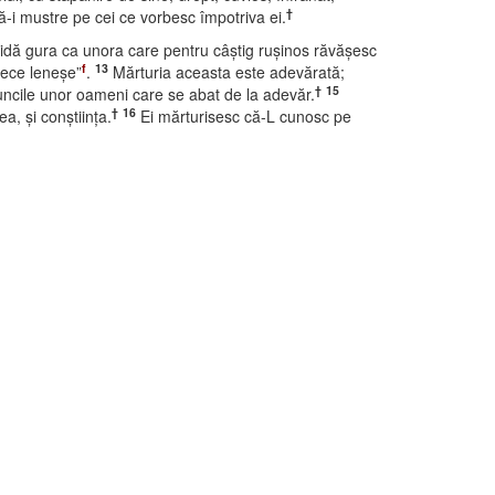
†
să-i mustre pe cei ce vorbesc împotriva ei.
hidă gura ca unora care pentru câştig ruşinos răvăşesc
f
13
ntece leneşe”
.
Mărturia aceasta este adevărată;
†
15
runcile unor oameni care se abat de la adevăr.
†
16
ea, şi conştiinţa.
Ei mărturisesc că-L cunosc pe