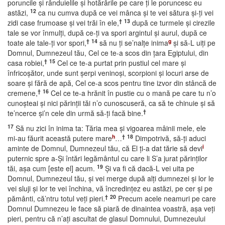
poruncile şi rânduielile şi hotărârile pe care ţi le poruncesc eu
12
astăzi,
ca nu cumva după ce vei mânca şi te vei sătura şi-ţi vei
†
13
zidi case frumoase şi vei trăi în ele,
după ce turmele şi cirezile
tale se vor înmulţi, după ce-ţi va spori argintul şi aurul, după ce
†
14
g
toate ale tale-ţi vor spori,
să nu ţi se’nalţe inima
şi să-L uiţi pe
Domnul, Dumnezeul tău, Cel ce te-a scos din ţara Egiptului, din
†
15
casa robiei,
Cel ce te-a purtat prin pustiul cel mare şi
înfricoşător, unde sunt şerpi veninoşi, scorpioni şi locuri arse de
soare şi fără de apă, Cel ce-a scos pentru tine izvor din stâncă de
†
16
cremene,
Cel ce te-a hrănit în pustie cu o mană pe care tu n’o
cunoşteai şi nici părinţii tăi n’o cunoscuseră, ca să te chinuie şi să
†
te’ncerce şi’n cele din urmă să-ţi facă bine.
17
Să nu zici în inima ta: Tăria mea şi vigoarea mâinii mele, ele
h
†
18
mi-au făurit această putere mare
…
Dimpotrivă, să-ţi aduci
i
aminte de Domnul, Dumnezeul tău, că El ţi-a dat tărie să devi
puternic spre a-Şi întări legământul cu care li S’a jurat părinţilor
19
tăi, aşa cum [este el] acum.
Şi va fi că dacă-L vei uita pe
Domnul, Dumnezeul tău, şi vei merge după alţi dumnezei şi lor le
vei sluji şi lor te vei închina, vă încredinţez eu astăzi, pe cer şi pe
†
20
pământi, că’ntru totul veţi pieri.
Precum acele neamuri pe care
Domnul Dumnezeu le face să piară de dinaintea voastră, aşa veţi
pieri, pentru că n’aţi ascultat de glasul Domnului, Dumnezeului