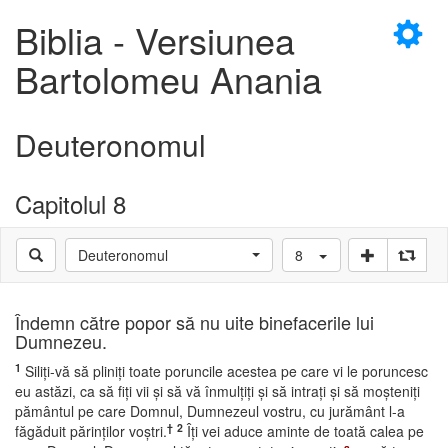
×
Biblia - Versiunea
Bartolomeu Anania
Deuteronomul
D
Capitolul 8
Deuteronomul
8
D
Îndemn către popor să nu uite binefacerile lui
Dumnezeu.
1
Siliţi-vă să pliniţi toate poruncile acestea pe care vi le poruncesc
eu astăzi, ca să fiţi vii şi să vă înmulţiţi şi să intraţi şi să moşteniţi
pământul pe care Domnul, Dumnezeul vostru, cu jurământ l-a
†
2
făgăduit părinţilor voştri.
Îţi vei aduce aminte de toată calea pe
a