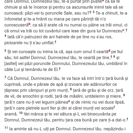
care Domnul, Dumnezeul tău, te-a purtat prin pustie
ca să te
chinuie şi să te încerce şi pentru ca ascunsurile inimii tale să se
†
3
cunoască: păzi-vei tu poruncile Sale, sau nu?
Te-a chinuit, te-a
înfometat şi te-a hrănit cu mana pe care părinţii tăi n’o
b
cunoscuseră
, ca să-ţi arate că nu numai cu pâine va trăi omul, ci
c
†
că omul va trăi cu tot cuvântul care iese din gura lui Dumnezeu
.
4
Iată că’n patruzeci de ani hainele de pe tine nu s’au ros,
†
picioarele nu ţi s’au umflat.
5
d
Şi vei cunoaşte cu inima ta că, aşa cum omul îl ceartă
pe fiul
†
6
său, tot astfel Domnul, Dumnezeul tău, te ceartă pe tine,
şi
[astfel] vei păzi poruncile Domnului, Dumnezeului tău, umblând în
†
căile Lui şi temându-te de El.
7
Că Domnul, Dumnezeul tău, te va face să intri într’o ţară bună şi
cuprinsă, unde-s pâraie de apă şi izvoare ale adâncurilor ce
8
ţâşnesc prin câmpuri şi prin munţi,
ţară de grâu şi de orz, ţară
9
de vii, de smochini şi rodii, ţară de măslini, untdelemn şi miere,
e
ţară’n care nu-ţi vei legumi pâinea
şi de nimic nu vei duce lipsă,
f
ţară’n care pietrele sunt fier şi din ai cărei munţi vei scoate
10
aramă.
Vei mânca şi te vei sătura şi-L vei binecuvânta pe
†
Domnul, Dumnezeul tău, pentru ţara cea bună pe care ţi-a dat-o.
11
Ia aminte să nu-L uiţi pe Domnul, Dumnezeul tău, nepăzindu-i