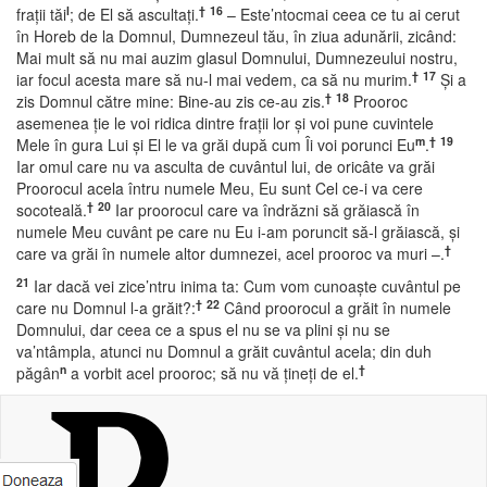
l
†
16
fraţii tăi
; de El să ascultaţi.
– Este’ntocmai ceea ce tu ai cerut
în Horeb de la Domnul, Dumnezeul tău, în ziua adunării, zicând:
Mai mult să nu mai auzim glasul Domnului, Dumnezeului nostru,
†
17
iar focul acesta mare să nu-l mai vedem, ca să nu murim.
Şi a
†
18
zis Domnul către mine: Bine-au zis ce-au zis.
Prooroc
asemenea ţie le voi ridica dintre fraţii lor şi voi pune cuvintele
m
†
19
Mele în gura Lui şi El le va grăi după cum Îi voi porunci Eu
.
Iar omul care nu va asculta de cuvântul lui, de oricâte va grăi
Proorocul acela întru numele Meu, Eu sunt Cel ce-i va cere
†
20
socoteală.
Iar proorocul care va îndrăzni să grăiască în
numele Meu cuvânt pe care nu Eu i-am poruncit să-l grăiască, şi
†
care va grăi în numele altor dumnezei, acel prooroc va muri –.
21
Iar dacă vei zice’ntru inima ta: Cum vom cunoaşte cuvântul pe
†
22
care nu Domnul l-a grăit?:
Când proorocul a grăit în numele
Domnului, dar ceea ce a spus el nu se va plini şi nu se
va’ntâmpla, atunci nu Domnul a grăit cuvântul acela; din duh
n
†
păgân
a vorbit acel prooroc; să nu vă ţineţi de el.