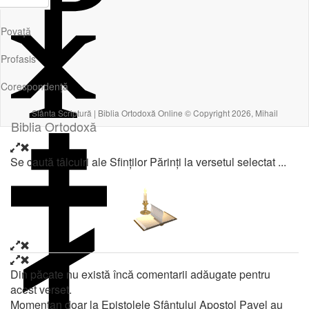
Povață
Profasis
Corespondență
Sfânta Scriptură | Biblia Ortodoxă Online © Copyright 2026, Mihail
Biblia Ortodoxă
Se caută tâlcuiri ale Sfinților Părinți la versetul selectat ...
Din păcate nu există încă comentarii adăugate pentru
acest verset.
Momentan doar la Epistolele Sfântului Apostol Pavel au