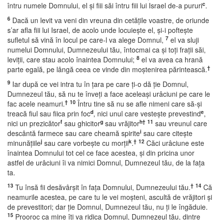
c
întru numele Domnului, el şi fiii săi întru fiii lui Israel de-a pururi
.
6
Dacă un levit va veni din vreuna din cetăţile voastre, de oriunde
s’ar afla fiii lui Israel, de acolo unde locuieşte el, şi-i pofteşte
7
sufletul să vină în locul pe care-l va alege Domnul,
el va sluji
numelui Domnului, Dumnezeului tău, întocmai ca şi toţi fraţii săi,
8
leviţii, care stau acolo înaintea Domnului;
el va avea ca hrană
†
parte egală, pe lângă ceea ce vinde din moştenirea părintească.
9
Iar după ce vei intra tu în ţara pe care ţi-o dă ţie Domnul,
Dumnezeul tău, să nu te înveţi a face aceleaşi urâciuni pe care le
†
10
fac acele neamuri.
Întru tine să nu se afle nimeni care să-şi
d
e
treacă fiul sau fiica prin foc
, nici unul care vesteşte prevestind
,
f
g
h
†
11
nici un prezicător
sau ghicitor
sau vrăjitor
sau vreunul care
i
descântă farmece sau care cheamă spirite
sau care citeşte
j
k
†
12
minunăţiile
sau care vorbeşte cu morţii
.
Căci urâciune este
înaintea Domnului tot cel ce face acestea, şi din pricina unor
astfel de urâciuni îi va nimici Domnul, Dumnezeul tău, de la faţa
ta.
13
†
14
Tu însă fii desăvârşit în faţa Domnului, Dumnezeului tău.
Că
neamurile acestea, pe care tu le vei moşteni, ascultă de vrăjitori şi
de prevestitori; dar ţie Domnul, Dumnezeul tău, nu ţi le îngăduie.
15
Prooroc ca mine îţi va ridica Domnul, Dumnezeul tău, dintre