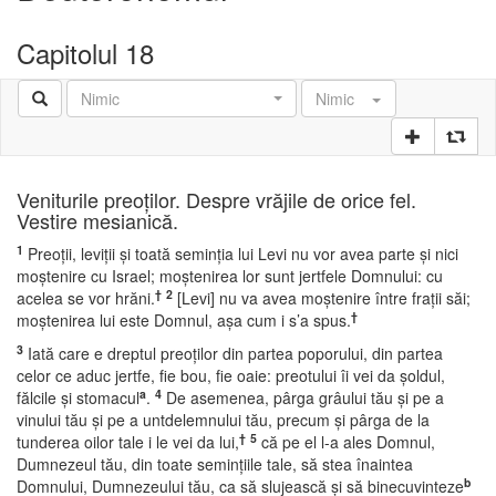
Capitolul 18
Nimic
Nimic
Veniturile preoţilor. Despre vrăjile de orice fel.
Vestire mesianică.
1
Preoţii, leviţii şi toată seminţia lui Levi nu vor avea parte şi nici
moştenire cu Israel; moştenirea lor sunt jertfele Domnului: cu
†
2
acelea se vor hrăni.
[Levi] nu va avea moştenire între fraţii săi;
†
moştenirea lui este Domnul, aşa cum i s’a spus.
3
Iată care e dreptul preoţilor din partea poporului, din partea
celor ce aduc jertfe, fie bou, fie oaie: preotului îi vei da şoldul,
a
4
fălcile şi stomacul
.
De asemenea, pârga grâului tău şi pe a
vinului tău şi pe a untdelemnului tău, precum şi pârga de la
†
5
tunderea oilor tale i le vei da lui,
că pe el l-a ales Domnul,
Dumnezeul tău, din toate seminţiile tale, să stea înaintea
b
Domnului, Dumnezeului tău, ca să slujească şi să binecuvinteze