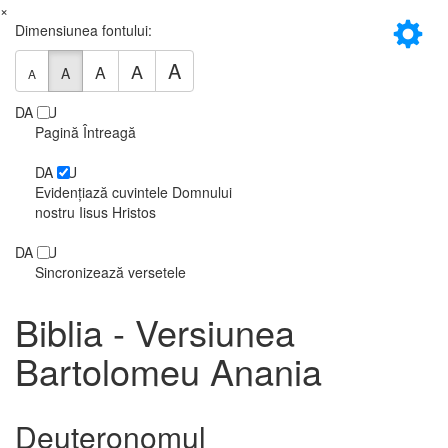
×
Dimensiunea fontului:
A
A
A
A
A
DA
NU
Pagină Întreagă
DA
NU
Evidențiază cuvintele Domnului
nostru Iisus Hristos
DA
NU
Sincronizează versetele
Biblia - Versiunea
Bartolomeu Anania
Deuteronomul