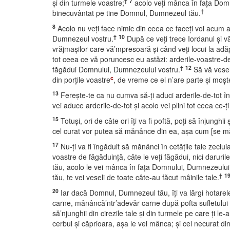
†
7
şi din turmele voastre;
acolo veţi mânca în faţa Domnu
†
binecuvântat pe tine Domnul, Dumnezeul tău.
8
Acolo nu veţi face nimic din ceea ce faceţi voi acum ai
†
10
Dumnezeul vostru.
După ce veţi trece Iordanul şi v
vrăjmaşilor care vă’mpresoară şi când veţi locui la ad
tot ceea ce vă poruncesc eu astăzi: arderile-voastre-de-t
†
12
făgădui Domnului, Dumnezeului vostru.
Să vă veseli
c
din porţile voastre
, de vreme ce el n’are parte şi moşt
13
Fereşte-te ca nu cumva să-ţi aduci arderile-de-tot în 
vei aduce arderile-de-tot şi acolo vei plini tot ceea ce-
15
Totuşi, ori de câte ori îţi va fi poftă, poţi să înjun
cel curat vor putea să mănânce din ea, aşa cum [se m
17
Nu-ţi va fi îngăduit să mănânci în cetăţile tale zeciuial
voastre de făgăduinţă, câte le veţi făgădui, nici daruril
tău, acolo le vei mânca în faţa Domnului, Dumnezeului tău,
†
1
tău, te vei veseli de toate câte-au făcut mâinile tale.
20
Iar dacă Domnul, Dumnezeul tău, îţi va lărgi hotarel
carne, mânâncă’ntr’adevăr carne după pofta sufletului 
să’njunghii din cirezile tale şi din turmele pe care ţi l
cerbul şi căprioara, aşa le vei mânca; şi cel necurat di