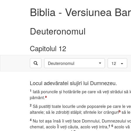
Biblia - Versiunea B
Deuteronomul
Capitolul 12
Deuteronomul
12
Locul adevăratei slujiri lui Dumnezeu.
1
Iată poruncile şi hotărârile pe care vă veţi strădui să 
a
pământ.
2
Să pustiiţi toate locurile unde popoarele pe care le veţ
b
altarele; să le zdrobiţi stâlpii; sfintele lor crânguri
să le 
4
Nu tot aşa însă îi veţi face Domnului, Dumnezeului vo
†
6
chemat, acolo Îl veţi căuta, acolo veţi intra,
acolo vă v