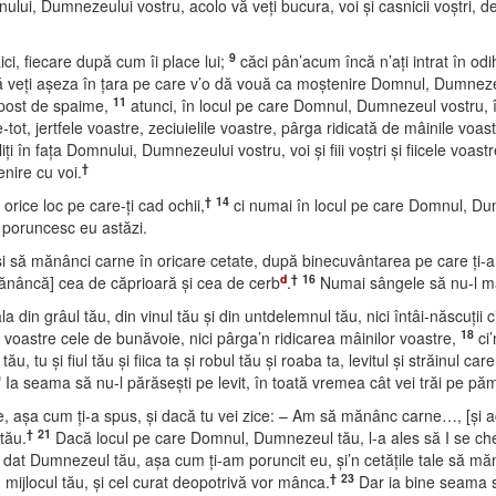
lui, Dumnezeului vostru, acolo vă veţi bucura, voi şi casnicii voştri, d
9
ci, fiecare după cum îi place lui;
căci pân’acum încă n’aţi intrat în od
ă veţi aşeza în ţara pe care v’o dă vouă ca moştenire Domnul, Dumnezeu
11
ăpost de spaime,
atunci, în locul pe care Domnul, Dumnezeul vostru, 
ot, jertfele voastre, zeciuielile voastre, pârga ridicată de mâinile voastr
ţi în faţa Domnului, Dumnezeului vostru, voi şi fiii voştri şi fiicele voastr
†
enire cu voi.
†
14
orice loc pe care-ţi cad ochii,
ci numai în locul pe care Domnul, Dumne
ţi poruncesc eu astăzi.
ghii şi să mănânci carne în oricare cetate, după binecuvântarea pe care ţi
d
†
16
ănâncă] cea de căprioară şi cea de cerb
.
Numai sângele să nu-l mâ
a din grâul tău, din vinul tău şi din untdelemnul tău, nici întâi-născuţii ci
18
e voastre cele de bunăvoie, nici pârga’n ridicarea mâinilor voastre,
ci’
 tu şi fiul tău şi fiica ta şi robul tău şi roaba ta, levitul şi străinul ca
9
Ia seama să nu-l părăseşti pe levit, în toată vremea cât vei trăi pe pă
e, aşa cum ţi-a spus, şi dacă tu vei zice: – Am să mănânc carne…, [şi 
†
21
tău.
Dacă locul pe care Domnul, Dumnezeul tău, l-a ales să I se chem
e-a dat Dumnezeul tău, aşa cum ţi-am poruncit eu, şi’n cetăţile tale să mă
†
23
n mijlocul tău, şi cel curat deopotrivă vor mânca.
Dar ia bine seama s