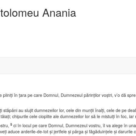
artolomeu Anania
le pliniţi în ţara pe care Domnul, Dumnezeul părinţilor voştri, v’o dă spre 
i stăpâni au slujit dumnezeilor lor, cele din munţii înalţi, cele de pe de
tăiaţi; chipurile cele cioplite ale dumnezeilor lor să le mistuiţi în foc, iar
5
stru,
ci în locul pe care Domnul, Dumnezeul vostru, îl va alege în una d
eţi aduce arderile-de-tot şi jertfele şi pârga şi făgăduinţele şi darurile 