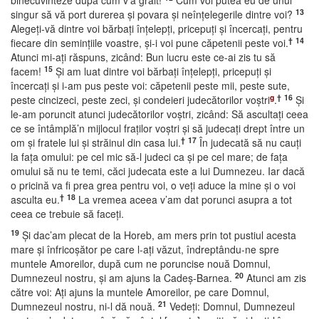
binecuvinteze după cum v’a grăit!
Cum voi putea eu de unul
13
singur să vă port durerea şi povara şi neînţelegerile dintre voi?
Alegeţi-vă dintre voi bărbaţi înţelepţi, pricepuţi şi încercaţi, pentru
†
14
fiecare din seminţiile voastre, şi-i voi pune căpetenii peste voi.
Atunci mi-aţi răspuns, zicând: Bun lucru este ce-ai zis tu să
15
facem!
Şi am luat dintre voi bărbaţi înţelepţi, pricepuţi şi
încercaţi şi i-am pus peste voi: căpetenii peste mii, peste sute,
g
†
16
peste cincizeci, peste zeci, şi condeieri judecătorilor voştri
.
Şi
le-am poruncit atunci judecătorilor voştri, zicând: Să ascultaţi ceea
ce se întâmplă’n mijlocul fraţilor voştri şi să judecaţi drept între un
†
17
om şi fratele lui şi străinul din casa lui.
În judecată să nu cauţi
la faţa omului: pe cel mic să-l judeci ca şi pe cel mare; de faţa
omului să nu te temi, căci judecata este a lui Dumnezeu. Iar dacă
o pricină va fi prea grea pentru voi, o veţi aduce la mine şi o voi
†
18
asculta eu.
La vremea aceea v’am dat porunci asupra a tot
ceea ce trebuie să faceţi.
19
Şi dac’am plecat de la Horeb, am mers prin tot pustiul acesta
mare şi înfricoşător pe care l-aţi văzut, îndreptându-ne spre
muntele Amoreilor, după cum ne poruncise nouă Domnul,
20
Dumnezeul nostru, şi am ajuns la Cadeş-Barnea.
Atunci am zis
către voi: Aţi ajuns la muntele Amoreilor, pe care Domnul,
21
Dumnezeul nostru, ni-l dă nouă.
Vedeţi: Domnul, Dumnezeul