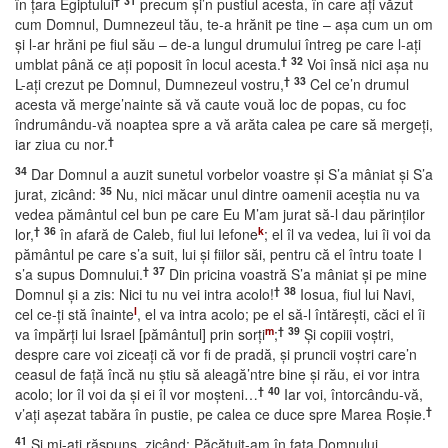
†
31
în ţara Egiptului
precum şi’n pustiul acesta, în care aţi văzut
cum Domnul, Dumnezeul tău, te-a hrănit pe tine – aşa cum un om
şi l-ar hrăni pe fiul său – de-a lungul drumului întreg pe care l-aţi
†
32
umblat până ce aţi poposit în locul acesta.
Voi însă nici aşa nu
†
33
L-aţi crezut pe Domnul, Dumnezeul vostru,
Cel ce’n drumul
acesta vă merge’nainte să vă caute vouă loc de popas, cu foc
îndrumându-vă noaptea spre a vă arăta calea pe care să mergeţi,
†
iar ziua cu nor.
34
Dar Domnul a auzit sunetul vorbelor voastre şi S’a mâniat şi S’a
35
jurat, zicând:
Nu, nici măcar unul dintre oamenii aceştia nu va
vedea pământul cel bun pe care Eu M’am jurat să-l dau părinţilor
†
36
k
lor,
în afară de Caleb, fiul lui Iefone
; el îl va vedea, lui îi voi da
pământul pe care s’a suit, lui şi fiilor săi, pentru că el întru toate I
†
37
s’a supus Domnului.
Din pricina voastră S’a mâniat şi pe mine
†
38
Domnul şi a zis: Nici tu nu vei intra acolo!
Iosua, fiul lui Navi,
l
cel ce-ţi stă înainte
, el va intra acolo; pe el să-l întăreşti, căci el îi
m
†
39
va împărţi lui Israel [pământul] prin sorţi
;
Şi copiii voştri,
despre care voi ziceaţi că vor fi de pradă, şi pruncii voştri care’n
ceasul de faţă încă nu ştiu să aleagă’ntre bine şi rău, ei vor intra
†
40
acolo; lor îl voi da şi ei îl vor moşteni…
Iar voi, întorcându-vă,
†
v’aţi aşezat tabăra în pustie, pe calea ce duce spre Marea Roşie.
41
Şi mi-aţi răspuns, zicând: Păcătuit-am în faţa Domnului,