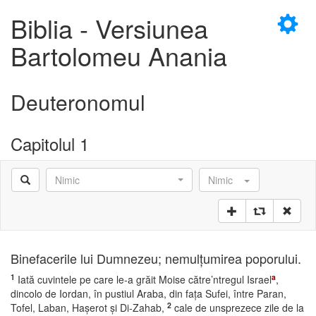
×
Biblia - Versiunea
Bartolomeu Anania
Deuteronomul
Capitolul 1
Nimic
Nimic
Binefacerile lui Dumnezeu; nemulţumirea poporului.
1
a
Iată cuvintele pe care le-a grăit Moise către’ntregul Israel
,
dincolo de Iordan, în pustiul Araba, din faţa Sufei, între Paran,
2
Tofel, Laban, Haşerot şi Di-Zahab,
cale de unsprezece zile de la