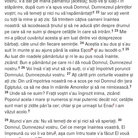
vostru, v’a dat pe mână pământul [acesta]; suiţi-vă şi luaţi-l în
stăpânire, după cum v’a spus vouă Domnul, Dumnezeul părinţilor
†
22
voştri; nu vă temeţi şi nici nu vă’nspăimântaţi!
Iar voi aţi venit
cu toţii la mine şi aţi zis: Să trimitem câţiva oameni înaintea
noastră: să iscodească ţinutul şi să ne aducă ştiri despre drumul
†
23
pe care să ne suim şi despre cetăţile în care să intrăm.
Mie
mi-a plăcut cuvântul acesta şi am luat dintre voi doisprezece
24
bărbaţi, câte unul din fiecare seminţie.
Aceştia s’au dus şi s’au
h
†
25
suit în munte şi au ajuns până la valea Eşcol
şi au iscodit-o.
Au luat din roadele pământului şi ni le-au pus nouă înainte,
zicând: Bun e pământul pe care ni-l dă nouă Domnul, Dumnezeul
†
26
nostru.
Voi însă n’aţi vrut să vă suiţi, ci v’aţi împotrivit poruncii
27
Domnului, Dumnezeului vostru.
Aţi cârtit prin corturile voastre şi
aţi zis: Din ură’mpotriva noastră ne-a scos pe noi Domnul din ţara
†
Egiptului, ca să ne dea în mâinile Amoreilor şi să ne nimicească.
28
Unde să ne suim? Fraţii voştri v’au îngrozit inima, zicând:
Poporul acela-i mare şi numeros şi mai puternic decât noi; cetăţile
i
sunt mari şi zidite pân’la cer; chiar şi pe urmaşii lui Enac
i-am
†
văzut acolo.
29
30
Atunci v’am zis: Nu vă temeţi de ei şi nici să vă speriaţi.
Domnul, Dumnezeul vostru, Cel ce merge înaintea voastră, El
j
împreună cu voi îi va birui
, aşa cum întru toate v’a făcut El vouă