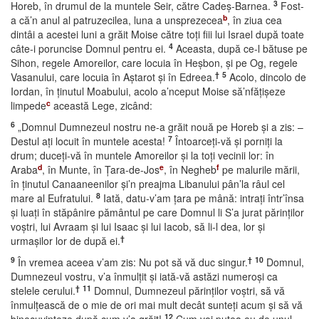
3
Horeb, în drumul de la muntele Seir, către Cadeş-Barnea.
Fost-
b
a că’n anul al patruzecilea, luna a unsprezecea
, în ziua cea
dintâi a acestei luni a grăit Moise către toţi fiii lui Israel după toate
4
câte-i poruncise Domnul pentru ei.
Aceasta, după ce-l bătuse pe
Sihon, regele Amoreilor, care locuia în Heşbon, şi pe Og, regele
†
5
Vasanului, care locuia în Aştarot şi în Edreea.
Acolo, dincolo de
Iordan, în ţinutul Moabului, acolo a’nceput Moise să’nfăţişeze
c
limpede
această Lege, zicând:
6
„Domnul Dumnezeul nostru ne-a grăit nouă pe Horeb şi a zis: –
7
Destul aţi locuit în muntele acesta!
Întoarceţi-vă şi porniţi la
drum; duceţi-vă în muntele Amoreilor şi la toţi vecinii lor: în
d
e
f
Araba
, în Munte, în Ţara-de-Jos
, în Negheb
pe malurile mării,
în ţinutul Canaaneenilor şi’n preajma Libanului pân’la râul cel
8
mare al Eufratului.
Iată, datu-v’am ţara pe mână: intraţi într’însa
şi luaţi în stăpânire pământul pe care Domnul li S’a jurat părinţilor
voştri, lui Avraam şi lui Isaac şi lui Iacob, să li-l dea, lor şi
†
urmaşilor lor de după ei.
9
†
10
În vremea aceea v’am zis: Nu pot să vă duc singur.
Domnul,
Dumnezeul vostru, v’a înmulţit şi iată-vă astăzi numeroşi ca
†
11
stelele cerului.
Domnul, Dumnezeul părinţilor voştri, să vă
înmulţească de o mie de ori mai mult decât sunteţi acum şi să vă
12