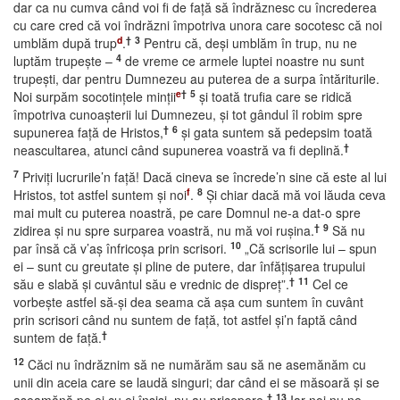
dar ca nu cumva când voi fi de faţă să îndrăznesc cu încrederea
cu care cred că voi îndrăzni împotriva unora care socotesc că noi
d
†
3
umblăm după trup
.
Pentru că, deşi umblăm în trup, nu ne
4
luptăm trupeşte –
de vreme ce armele luptei noastre nu sunt
trupeşti, dar pentru Dumnezeu au puterea de a surpa întăriturile.
e
†
5
Noi surpăm socotinţele minţii
şi toată trufia care se ridică
împotriva cunoaşterii lui Dumnezeu, şi tot gândul îl robim spre
†
6
supunerea faţă de Hristos,
şi gata suntem să pedepsim toată
†
neascultarea, atunci când supunerea voastră va fi deplină.
7
Priviţi lucrurile’n faţă! Dacă cineva se încrede’n sine că este al lui
f
8
Hristos, tot astfel suntem şi noi
.
Şi chiar dacă mă voi lăuda ceva
mai mult cu puterea noastră, pe care Domnul ne-a dat-o spre
†
9
zidirea şi nu spre surparea voastră, nu mă voi ruşina.
Să nu
10
par însă că v’aş înfricoşa prin scrisori.
„Că scrisorile lui – spun
ei – sunt cu greutate şi pline de putere, dar înfăţişarea trupului
†
11
său e slabă şi cuvântul său e vrednic de dispreţ”.
Cel ce
vorbeşte astfel să-şi dea seama că aşa cum suntem în cuvânt
prin scrisori când nu suntem de faţă, tot astfel şi’n faptă când
†
suntem de faţă.
12
Căci nu îndrăznim să ne numărăm sau să ne asemănăm cu
unii din aceia care se laudă singuri; dar când ei se măsoară şi se
†
13