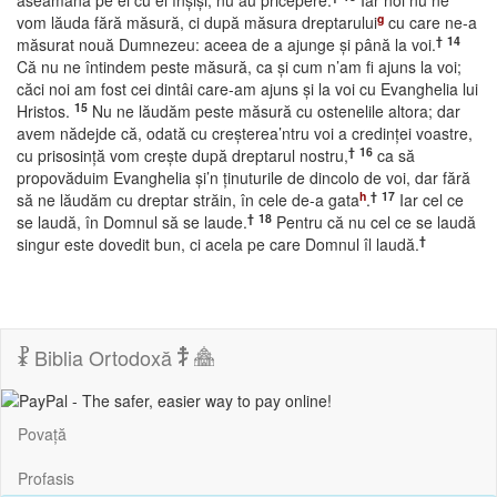
aseamănă pe ei cu ei înşişi, nu au pricepere.
Iar noi nu ne
g
vom lăuda fără măsură, ci după măsura dreptarului
cu care ne-a
†
14
măsurat nouă Dumnezeu: aceea de a ajunge şi până la voi.
Că nu ne întindem peste măsură, ca şi cum n’am fi ajuns la voi;
căci noi am fost cei dintâi care-am ajuns şi la voi cu Evanghelia lui
15
Hristos.
Nu ne lăudăm peste măsură cu ostenelile altora; dar
avem nădejde că, odată cu creşterea’ntru voi a credinţei voastre,
†
16
cu prisosinţă vom creşte după dreptarul nostru,
ca să
propovăduim Evanghelia şi’n ţinuturile de dincolo de voi, dar fără
h
†
17
să ne lăudăm cu dreptar străin, în cele de-a gata
.
Iar cel ce
†
18
se laudă, în Domnul să se laude.
Pentru că nu cel ce se laudă
†
singur este dovedit bun, ci acela pe care Domnul îl laudă.
Biblia Ortodoxă
Povață
Profasis