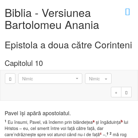
×
Biblia - Versiunea
Bartolomeu Anania
Epistola a doua către Corinteni
D
Capitolul 10
Nimic
Nimic
D
Pavel îşi apără apostolatul.
1
a
b
Eu însumi, Pavel, vă îndemn prin blândeţea
şi îngăduinţa
lui
Hristos – eu, cel smerit între voi faţă către faţă, dar
c
†
2
care’ndrăzneşte spre voi atunci când nu-i de faţă
–,
mă rog