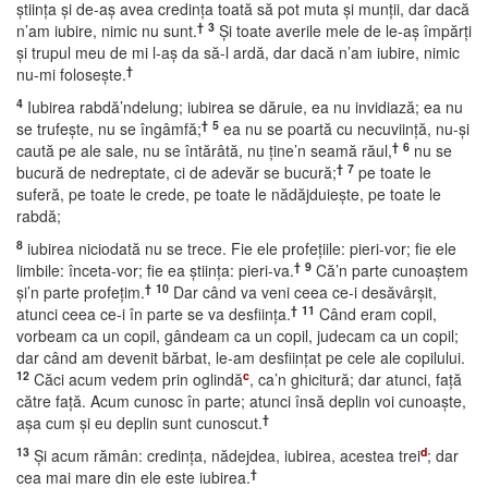
ştiinţa şi de-aş avea credinţa toată să pot muta şi munţii, dar dacă
†
3
n’am iubire, nimic nu sunt.
Şi toate averile mele de le-aş împărţi
şi trupul meu de mi l-aş da să-l ardă, dar dacă n’am iubire, nimic
†
nu-mi foloseşte.
4
Iubirea rabdă’ndelung; iubirea se dăruie, ea nu invidiază; ea nu
†
5
se trufeşte, nu se îngâmfă;
ea nu se poartă cu necuviinţă, nu-şi
†
6
caută pe ale sale, nu se întărâtă, nu ţine’n seamă răul,
nu se
†
7
bucură de nedreptate, ci de adevăr se bucură;
pe toate le
suferă, pe toate le crede, pe toate le nădăjduieşte, pe toate le
rabdă;
8
iubirea niciodată nu se trece. Fie ele profeţiile: pieri-vor; fie ele
†
9
limbile: înceta-vor; fie ea ştiinţa: pieri-va.
Că’n parte cunoaştem
†
10
şi’n parte profeţim.
Dar când va veni ceea ce-i desăvârşit,
†
11
atunci ceea ce-i în parte se va desfiinţa.
Când eram copil,
vorbeam ca un copil, gândeam ca un copil, judecam ca un copil;
dar când am devenit bărbat, le-am desfiinţat pe cele ale copilului.
12
c
Căci acum vedem prin oglindă
, ca’n ghicitură; dar atunci, faţă
către faţă. Acum cunosc în parte; atunci însă deplin voi cunoaşte,
†
aşa cum şi eu deplin sunt cunoscut.
13
d
Şi acum rămân: credinţa, nădejdea, iubirea, acestea trei
; dar
†
cea mai mare din ele este iubirea.