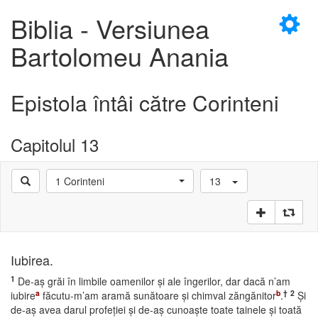
×
Biblia - Versiunea
Bartolomeu Anania
Epistola întâi către Corinteni
D
Capitolul 13
1 Corinteni
13
D
Iubirea.
1
De-aş grăi în limbile oamenilor şi ale îngerilor, dar dacă n’am
a
b
†
2
iubire
făcutu-m’am aramă sunătoare şi chimval zăngănitor
.
Şi
de-aş avea darul profeţiei şi de-aş cunoaşte toate tainele şi toată