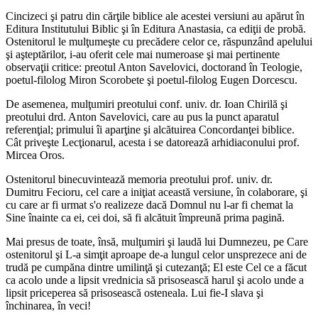
Cincizeci şi patru din cărţile biblice ale acestei versiuni au apărut în
Editura Institutului Biblic şi în Editura Anastasia, ca ediţii de probă.
Ostenitorul le mulţumeşte cu precădere celor ce, răspunzând apelului
şi aşteptărilor, i-au oferit cele mai numeroase şi mai pertinente
observaţii critice: preotul Anton Savelovici, doctorand în Teologie,
poetul-filolog Miron Scorobete şi poetul-filolog Eugen Dorcescu.
De asemenea, mulţumiri preotului conf. univ. dr. Ioan Chirilă şi
preotului drd. Anton Savelovici, care au pus la punct aparatul
referenţial; primului îi aparţine şi alcătuirea Concordanţei biblice.
Cât priveşte Lecţionarul, acesta i se datorează arhidiaconului prof.
Mircea Oros.
Ostenitorul binecuvintează memoria preotului prof. univ. dr.
Dumitru Fecioru, cel care a iniţiat această versiune, în colaborare, şi
cu care ar fi urmat s'o realizeze dacă Domnul nu l-ar fi chemat la
Sine înainte ca ei, cei doi, să fi alcătuit împreună prima pagină.
Mai presus de toate, însă, mulţumiri şi laudă lui Dumnezeu, pe Care
ostenitorul şi L-a simţit aproape de-a lungul celor unsprezece ani de
trudă pe cumpăna dintre umilinţă şi cutezanţă; El este Cel ce a făcut
ca acolo unde a lipsit vrednicia să prisosească harul şi acolo unde a
lipsit priceperea să prisosească osteneala. Lui fie-I slava şi
închinarea, în veci!