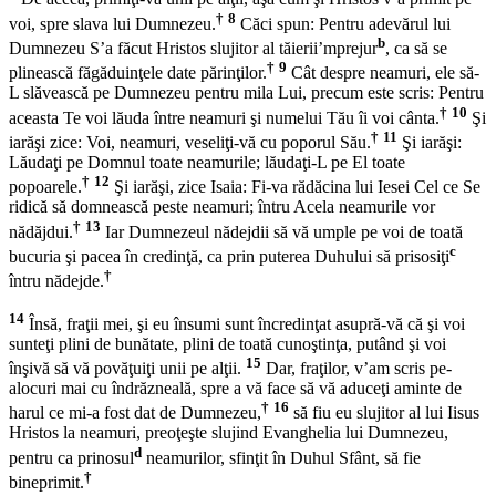
†
8
voi, spre slava lui Dumnezeu.
Căci spun: Pentru adevărul lui
b
Dumnezeu S’a făcut Hristos slujitor al tăierii’mprejur
, ca să se
†
9
plinească făgăduinţele date părinţilor.
Cât despre neamuri, ele să-
L slăvească pe Dumnezeu pentru mila Lui, precum este scris: Pentru
†
10
aceasta Te voi lăuda între neamuri şi numelui Tău îi voi cânta.
Şi
†
11
iarăşi zice: Voi, neamuri, veseliţi-vă cu poporul Său.
Şi iarăşi:
Lăudaţi pe Domnul toate neamurile; lăudaţi-L pe El toate
†
12
popoarele.
Şi iarăşi, zice Isaia: Fi-va rădăcina lui Iesei Cel ce Se
ridică să domnească peste neamuri; întru Acela neamurile vor
†
13
nădăjdui.
Iar Dumnezeul nădejdii să vă umple pe voi de toată
c
bucuria şi pacea în credinţă, ca prin puterea Duhului să prisosiţi
†
întru nădejde.
14
Însă, fraţii mei, şi eu însumi sunt încredinţat asupră-vă că şi voi
sunteţi plini de bunătate, plini de toată cunoştinţa, putând şi voi
15
înşivă să vă povăţuiţi unii pe alţii.
Dar, fraţilor, v’am scris pe-
alocuri mai cu îndrăzneală, spre a vă face să vă aduceţi aminte de
†
16
harul ce mi-a fost dat de Dumnezeu,
să fiu eu slujitor al lui Iisus
Hristos la neamuri, preoţeşte slujind Evanghelia lui Dumnezeu,
d
pentru ca prinosul
neamurilor, sfinţit în Duhul Sfânt, să fie
†
bineprimit.