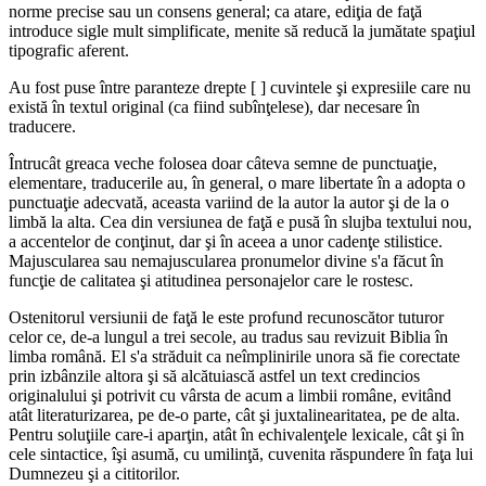
norme precise sau un consens general; ca atare, ediţia de faţă
introduce sigle mult simplificate, menite să reducă la jumătate spaţiul
tipografic aferent.
Au fost puse între paranteze drepte [ ] cuvintele şi expresiile care nu
există în textul original (ca fiind subînţelese), dar necesare în
traducere.
Întrucât greaca veche folosea doar câteva semne de punctuaţie,
elementare, traducerile au, în general, o mare libertate în a adopta o
punctuaţie adecvată, aceasta variind de la autor la autor şi de la o
limbă la alta. Cea din versiunea de faţă e pusă în slujba textului nou,
a accentelor de conţinut, dar şi în aceea a unor cadenţe stilistice.
Majuscularea sau nemajuscularea pronumelor divine s'a făcut în
funcţie de calitatea şi atitudinea personajelor care le rostesc.
Ostenitorul versiunii de faţă le este profund recunoscător tuturor
celor ce, de-a lungul a trei secole, au tradus sau revizuit Biblia în
limba română. El s'a străduit ca neîmplinirile unora să fie corectate
prin izbânzile altora şi să alcătuiască astfel un text credincios
originalului şi potrivit cu vârsta de acum a limbii române, evitând
atât literaturizarea, pe de-o parte, cât şi juxtalinearitatea, pe de alta.
Pentru soluţiile care-i aparţin, atât în echivalenţele lexicale, cât şi în
cele sintactice, îşi asumă, cu umilinţă, cuvenita răspundere în faţa lui
Dumnezeu şi a cititorilor.