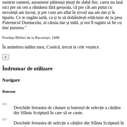
suntem oameni, aseamene pătimași ținuți de slabă fire, carea nu lasă
nici pre un om a râmănea fără greșeala, că pre cât am putut cu
nevoință am lucrat, și pre cum am aflat în izvod așa am dat și în
tipariu. Ce te rugăm iartă, ca și tu să dobândești ertăciune de la prea
Puternicul Dumnezău, al căruia dar și milă, și noi îl rugăm să fie cu
tine pururea."
Postfața Bibliei de la București, 1688
În amintirea tatălui meu, Costică, trecut la cele veșnice.
×
Îndrumar de utilizare
Navigare
Butoane
Deschide fereastra de căutare și butonul de selecție a cărților
din Sfânta Scriptură în care să se caute.
Deschide fereastra de selecție a cărților din Sfânta Scriptură în