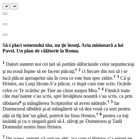
Să-i placi semenului tău, nu ţie însuţi. Aria misionară a lui
Pavel. Un plan de călătorie la Roma.
1
Datori suntem noi cei tari să purtăm slăbiciunile celor neputincioşi
†
2
şi nu nouă înşine să ne facem plăcuţi;
ci fiecare din noi să i se
†
3
facă plăcut aproapelui său în ceea ce este bun spre zidire.
Că şi
Hristos, nu Luişi făcutu-S’a plăcut, ci după cum este scris: Ocările
†
4
celor ce Te ocărăsc pe Tine au căzut asupra Mea.
Fiindcă toate
câte mai’nainte s’au scris, spre învăţătura noastră s’au scris, ca prin
a
†
5
răbdarea
şi mângâierea Scripturilor să avem nădejde.
Iar
Dumnezeul răbdării şi-al mângâierii să vă dea vouă ca unii pentru
†
6
alţii să fiţi într’un gând, potrivit lui Iisus Hristos,
pentru ca toţi
laolaltă şi cu o singură gură să-L slăviţi pe Dumnezeu şi Tatăl
Domnului nostru Iisus Hristos.
7
De aceea, primiţi-vă unii pe alţii, aşa cum şi Hristos v’a primit pe