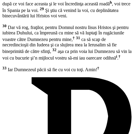
h
după ce voi face aceasta şi le voi încredinţa această roadă
, voi trece
29
în Spania pe la voi.
Şi ştiu că venind la voi, cu deplinătatea
binecuvântării lui Hristos voi veni.
30
Dar vă rog, fraţilor, pentru Domnul nostru Iisus Hristos şi pentru
iubirea Duhului, ca împreună cu mine să vă luptaţi în rugăciunile
†
31
voastre către Dumnezeu pentru mine,
ca să scap de
necredincioşii din Iudeea şi ca slujirea mea la Ierusalim să fie
32
bineprimită de către sfinţi,
aşa ca prin voia lui Dumnezeu să vin la
i
†
voi cu bucurie şi’n mijlocul vostru să-mi iau oarecare odihnă
.
33
†
Iar Dumnezeul păcii să fie cu voi cu toţi. Amin!