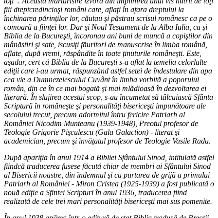
toţi”. Această mărturisire izvora din împlinirea unui vis nutrit de toţi
fiii dreptcredincioşi români care, aflaţi în afara dreptului la
închinarea părinţilor lor, căutau şi păstrau scrisul românesc ca pe o
comoară a fiinţei lor. Dar şi Noul Testament de la Alba Iulia, ca şi
Biblia de la Bucureşti, încoronau ani buni de muncă a copiştilor din
mânăstiri şi sate, iscusiţi făuritori de manuscrise în limba română,
aflate, după vremi, răspândite în toate ţinuturile româneşti. Este,
aşadar, cert că Biblia de la Bucureşti s-a aflat la temelia celorlalte
ediţii care i-au urmat, răspunzând astfel setei de îndestulare din apa
cea vie a Dumnezeiescului Cuvânt în limba vorbită a poporului
român, din ce în ce mai bogată şi mai mlădioasă în dezvoltarea ei
literară. În slujirea acestui scop, s-au încumetat să tâlcuiască Sfânta
Scriptură în româneşte şi personalităţi bisericeşti impunătoare ale
secolului trecut, precum adormitul întru fericire Patriarh al
României Nicodim Munteanu (1939-1948), Preotul profesor de
Teologie Grigorie Pişculescu (Gala Galaction) - literat şi
academician, precum şi învăţatul profesor de Teologie Vasile Radu.
După apariţia în anul 1914 a Bibliei Sfântului Sinod, intitulată astfel
fiindcă traducerea fusese făcută chiar de membri ai Sfântului Sinod
al Bisericii noastre, din îndemnul şi cu purtarea de grijă a primului
Patriarh al României - Miron Cristea (1925-1939) a fost publicată o
nouă ediţie a Sfintei Scripturi în anul 1936, traducerea fiind
realizată de cele trei mari personalităţi bisericeşti mai sus pomenite.
În anul 1938 apărea într-o editură de stat Biblia tradusă de Preoţii