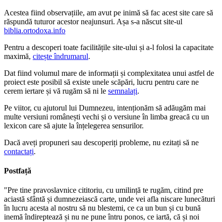
Acestea fiind observațiile, am avut pe inimă să fac acest site care să
răspundă tuturor acestor neajunsuri. Așa s-a născut site-ul
biblia.ortodoxa.info
Pentru a descoperi toate facilitățile site-ului și a-l folosi la capacitate
maximă,
citește îndrumarul
.
Dat fiind volumul mare de informații și complexitatea unui astfel de
proiect este posibil să existe unele scăpări, lucru pentru care ne
cerem iertare și vă rugăm să ni le
semnalați
.
Pe viitor, cu ajutorul lui Dumnezeu, intenționăm să adăugăm mai
multe versiuni românești vechi și o versiune în limba greacă cu un
lexicon care să ajute la înțelegerea sensurilor.
Dacă aveți propuneri sau descoperiți probleme, nu ezitați să ne
contactați
.
Postfață
"Pre tine pravoslavnice cititoriu, cu umilință te rugăm, citind pre
aciastă sfântă și dumnezeiască carte, unde vei afla niscare lunecături
în lucru acesta al nostru să nu blestemi, ce ca un bun și cu bună
inemă îndireptează și nu ne pune întru ponos, ce iartă, că și noi