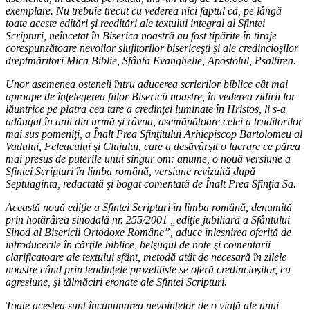
exemplare. Nu trebuie trecut cu vederea nici faptul că, pe lângă
toate aceste editări şi reeditări ale textului integral al Sfintei
Scripturi, neîncetat în Biserica noastră au fost tipărite în tiraje
corespunzătoare nevoilor slujitorilor bisericeşti şi ale credincioşilor
dreptmăritori Mica Biblie, Sfânta Evanghelie, Apostolul, Psaltirea.
Unor asemenea osteneli întru aducerea scrierilor biblice cât mai
aproape de înţelegerea fiilor Bisericii noastre, în vederea zidirii lor
lăuntrice pe piatra cea tare a credinţei luminate în Hristos, li s-a
adăugat în anii din urmă şi râvna, asemănătoare celei a truditorilor
mai sus pomeniţi, a Înalt Prea Sfinţitului Arhiepiscop Bartolomeu al
Vadului, Feleacului şi Clujului, care a desăvârşit o lucrare ce părea
mai presus de puterile unui singur om: anume, o nouă versiune a
Sfintei Scripturi în limba română, versiune revizuită după
Septuaginta, redactată şi bogat comentată de Înalt Prea Sfinţia Sa.
Această nouă ediţie a Sfintei Scripturi în limba română, denumită
prin hotărârea sinodală nr. 255/2001 „ediţie jubiliară a Sfântului
Sinod al Bisericii Ortodoxe Române”, aduce înlesnirea oferită de
introducerile în cărţile biblice, belşugul de note şi comentarii
clarificatoare ale textului sfânt, metodă atât de necesară în zilele
noastre când prin tendinţele prozelitiste se oferă credincioşilor, cu
agresiune, şi tălmăciri eronate ale Sfintei Scripturi.
Toate acestea sunt încununarea nevoinţelor de o viaţă ale unui