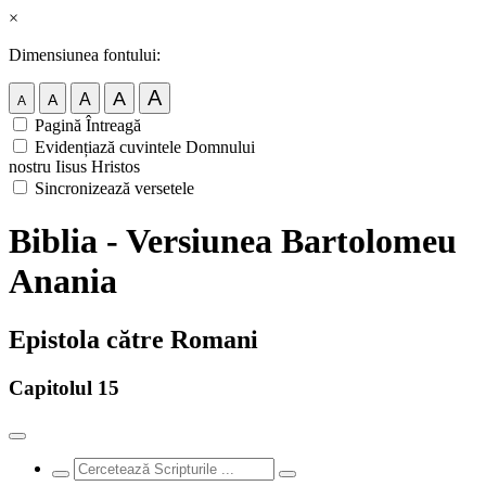
×
Dimensiunea fontului:
A
A
A
A
A
Pagină Întreagă
Evidențiază cuvintele Domnului
nostru Iisus Hristos
Sincronizează versetele
Biblia - Versiunea Bartolomeu
Anania
Epistola către Romani
Capitolul 15