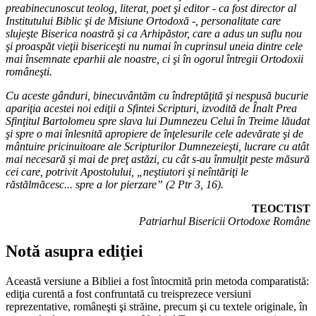
preabinecunoscut teolog, literat, poet şi editor - ca fost director al
Institutului Biblic şi de Misiune Ortodoxă -, personalitate care
slujeşte Biserica noastră şi ca Arhipăstor, care a adus un suflu nou
şi proaspăt vieţii bisericeşti nu numai în cuprinsul uneia dintre cele
mai însemnate eparhii ale noastre, ci şi în ogorul întregii Ortodoxii
româneşti.
Cu aceste gânduri, binecuvântăm cu îndreptăţită şi nespusă bucurie
apariţia acestei noi ediţii a Sfintei Scripturi, izvodită de Înalt Prea
Sfinţitul Bartolomeu spre slava lui Dumnezeu Celui în Treime lăudat
şi spre o mai înlesnită apropiere de înţelesurile cele adevărate şi de
mântuire pricinuitoare ale Scripturilor Dumnezeieşti, lucrare cu atât
mai necesară şi mai de preţ astăzi, cu cât s-au înmulţit peste măsură
cei care, potrivit Apostolului, „neştiutori şi neîntăriţi le
răstălmăcesc... spre a lor pierzare” (2 Ptr 3, 16).
TEOCTIST
Patriarhul Bisericii Ortodoxe Române
Notă asupra ediţiei
Această versiune a Bibliei a fost întocmită prin metoda comparatistă:
ediţia curentă a fost confruntată cu treisprezece versiuni
reprezentative, româneşti şi străine, precum şi cu textele originale, în