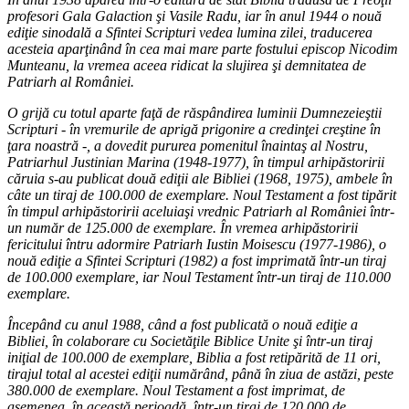
profesori Gala Galaction şi Vasile Radu, iar în anul 1944 o nouă
ediţie sinodală a Sfintei Scripturi vedea lumina zilei, traducerea
acesteia aparţinând în cea mai mare parte fostului episcop Nicodim
Munteanu, la vremea aceea ridicat la slujirea şi demnitatea de
Patriarh al României.
O grijă cu totul aparte faţă de răspândirea luminii Dumnezeieştii
Scripturi - în vremurile de aprigă prigonire a credinţei creştine în
ţara noastră -, a dovedit pururea pomenitul înaintaş al Nostru,
Patriarhul Justinian Marina (1948-1977), în timpul arhipăstoririi
căruia s-au publicat două ediţii ale Bibliei (1968, 1975), ambele în
câte un tiraj de 100.000 de exemplare. Noul Testament a fost tipărit
în timpul arhipăstoririi aceluiaşi vrednic Patriarh al României într-
un număr de 125.000 de exemplare. În vremea arhipăstoririi
fericitului întru adormire Patriarh Iustin Moisescu (1977-1986), o
nouă ediţie a Sfintei Scripturi (1982) a fost imprimată într-un tiraj
de 100.000 exemplare, iar Noul Testament într-un tiraj de 110.000
exemplare.
Începând cu anul 1988, când a fost publicată o nouă ediţie a
Bibliei, în colaborare cu Societăţile Biblice Unite şi într-un tiraj
iniţial de 100.000 de exemplare, Biblia a fost retipărită de 11 ori,
tirajul total al acestei ediţii numărând, până în ziua de astăzi, peste
380.000 de exemplare. Noul Testament a fost imprimat, de
asemenea, în această perioadă, într-un tiraj de 120.000 de