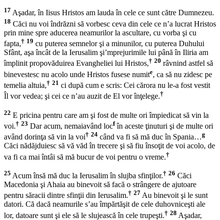
17
Aşadar, în Iisus Hristos am lauda în cele ce sunt către Dumnezeu.
18
Căci nu voi îndrăzni să vorbesc ceva din cele ce n’a lucrat Hristos
prin mine spre aducerea neamurilor la ascultare, cu vorba şi cu
†
19
fapta,
cu puterea semnelor şi a minunilor, cu puterea Duhului
Sfânt, aşa încât de la Ierusalim şi’mprejurimile lui până în Iliria am
†
20
împlinit propovăduirea Evangheliei lui Hristos,
râvnind astfel să
e
binevestesc nu acolo unde Hristos fusese numit
, ca să nu zidesc pe
†
21
temelia altuia,
ci după cum e scris: Cei cărora nu le-a fost vestit
†
Îl vor vedea; şi cei ce n’au auzit de El vor înţelege.
22
E pricina pentru care am şi fost de multe ori împiedicat să vin la
†
23
f
voi.
Dar acum, nemaiavând loc
în aceste ţinuturi şi de multe ori
†
24
g
având dorinţa să vin la voi
când va fi să mă duc în Spania…
Căci nădăjduiesc să vă văd în trecere şi să fiu însoţit de voi acolo, de
†
va fi ca mai întâi să mă bucur de voi pentru o vreme.
25
†
26
Acum însă mă duc la Ierusalim în slujba sfinţilor.
Căci
Macedonia şi Ahaia au binevoit să facă o strângere de ajutoare
†
27
pentru săracii dintre sfinţii din Ierusalim.
Au binevoit şi le sunt
datori. Că dacă neamurile s’au împărtăşit de cele duhovniceşti ale
†
28
lor, datoare sunt şi ele să le slujească în cele trupeşti.
Aşadar,