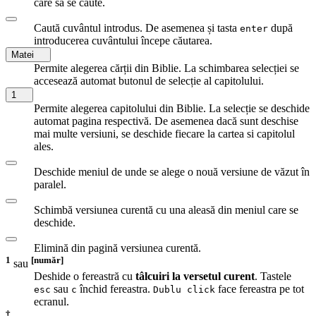
care să se caute.
Caută cuvântul introdus. De asemenea și tasta
după
enter
introducerea cuvântului începe căutarea.
Matei
Permite alegerea cărții din Biblie. La schimbarea selecției se
accesează automat butonul de selecție al capitolului.
1
Permite alegerea capitolului din Biblie. La selecție se deschide
automat pagina respectivă. De asemenea dacă sunt deschise
mai multe versiuni, se deschide fiecare la cartea si capitolul
ales.
Deschide meniul de unde se alege o nouă versiune de văzut în
paralel.
Schimbă versiunea curentă cu una aleasă din meniul care se
deschide.
Elimină din pagină versiunea curentă.
1
[număr]
sau
Deshide o fereastră cu
tâlcuiri la versetul curent
. Tastele
sau
închid fereastra.
face fereastra pe tot
esc
c
Dublu click
ecranul.
†