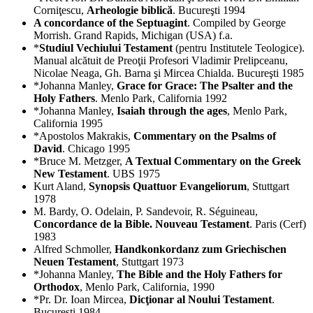
Corniţescu,
Arheologie biblică
. Bucureşti 1994
A concordance of the Septuagint
. Compiled by George
Morrish. Grand Rapids, Michigan (USA) f.a.
*
Studiul Vechiului Testament
(pentru Institutele Teologice).
Manual alcătuit de Preoţii Profesori Vladimir Prelipceanu,
Nicolae Neaga, Gh. Barna şi Mircea Chialda. Bucureşti 1985
*Johanna Manley,
Grace for Grace: The Psalter and the
Holy Fathers
. Menlo Park, California 1992
*Johanna Manley,
Isaiah through the ages
, Menlo Park,
California 1995
*Apostolos Makrakis,
Commentary on the Psalms of
David
. Chicago 1995
*Bruce M. Metzger,
A Textual Commentary on the Greek
New Testament
. UBS 1975
Kurt Aland,
Synopsis Quattuor Evangeliorum
, Stuttgart
1978
M. Bardy, O. Odelain, P. Sandevoir, R. Séguineau,
Concordance de la Bible. Nouveau Testament
. Paris (Cerf)
1983
Alfred Schmoller,
Handkonkordanz zum Griechischen
Neuen Testament
, Stuttgart 1973
*Johanna Manley,
The Bible and the Holy Fathers for
Orthodox
, Menlo Park, California, 1990
*Pr. Dr. Ioan Mircea,
Dicţionar al Noului Testament
.
Bucureşti 1984