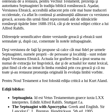
osteneala de a restaura, pentru Vechiul Testament, prezenţa şi
autoritatea Septuagintei în tradiţia biblică românească. Aşadar,
Versiunea Ebraică, accesibilă adiacent prin cele mai bune traduceri
occidentale, s'a aflat în continuă şi amănunţită alăturare cu versiunea
greacă, aceasta din urmă fiind reprezentată atât de tălmăcirile
româneşti tipărite între 1688-1914, cât şi de textul ediţiei critice a lui
Alfred Rahlfs.
Diferenţele semnificative dintre versiunile greacă şi ebraică sunt
semnalate şi, după caz, comentate în notele infrapaginale.
Deşi versiunea de faţă îşi propune să calce cât mai fidel pe urmele
Septuagintei, numele proprii - de persoane şi localităţi - sunt redate
după Versiunea Ebraică. Actuala lor grafiere însă a ţinut seama nu
numai de extracţia lor lingvistică, dar şi de actualul lor statut lexical,
ştiut fiind că ele au intrat în limba română prin cea greacă şi că nu
toate şi-au restaurat pronunţia originală în evoluţia limbii vorbite.
Pentru Noul Testament a fost folosită ediţia critică a lui Kurt Aland.
Ediţii biblice:
Septuaginta
. Id est Vetus Testamentum graece iuxta LXX
interpretes. Edidit Alfred Rahlfs. Stuttgart f.a.
The Septuagint with Apocrypha
: Greek and English. Sir
Lancelot C. L. Brenton. Hendrickson, 5th ed. 1995