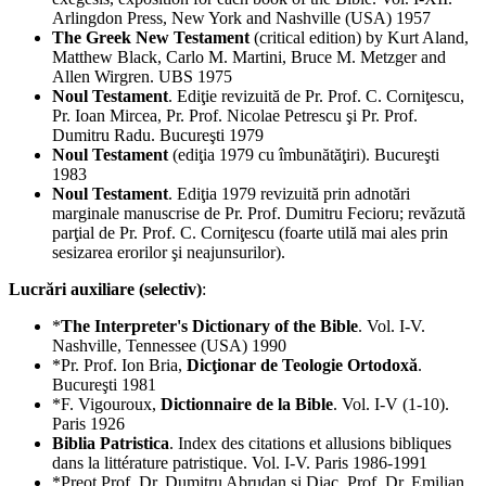
Arlingdon Press, New York and Nashville (USA) 1957
The Greek New Testament
(critical edition) by Kurt Aland,
Matthew Black, Carlo M. Martini, Bruce M. Metzger and
Allen Wirgren. UBS 1975
Noul Testament
. Ediţie revizuită de Pr. Prof. C. Corniţescu,
Pr. Ioan Mircea, Pr. Prof. Nicolae Petrescu şi Pr. Prof.
Dumitru Radu. Bucureşti 1979
Noul Testament
(ediţia 1979 cu îmbunătăţiri). Bucureşti
1983
Noul Testament
. Ediţia 1979 revizuită prin adnotări
marginale manuscrise de Pr. Prof. Dumitru Fecioru; revăzută
parţial de Pr. Prof. C. Corniţescu (foarte utilă mai ales prin
sesizarea erorilor şi neajunsurilor).
Lucrări auxiliare (selectiv)
:
*
The Interpreter's Dictionary of the Bible
. Vol. I-V.
Nashville, Tennessee (USA) 1990
*Pr. Prof. Ion Bria,
Dicţionar de Teologie Ortodoxă
.
Bucureşti 1981
*F. Vigouroux,
Dictionnaire de la Bible
. Vol. I-V (1-10).
Paris 1926
Biblia Patristica
. Index des citations et allusions bibliques
dans la littérature patristique. Vol. I-V. Paris 1986-1991
*Preot Prof. Dr. Dumitru Abrudan şi Diac. Prof. Dr. Emilian