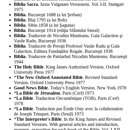
Biblia Sacra
. Iuxta Vulgatam Versionem. Vol. I-II. Stuttgart
1975
Biblia
. Bucureşti 1688 (a lui Şerban)
Biblia
. Blaj 1795 (a lui Bob)
Biblia
. Sibiu 1858 (a lui Şaguna)
Biblia
. Bucureşti 1914 (ediţia Sfântului Sinod)
Biblia
. Traducere de Nicodim Munteanu, Gala Galaction şi
Vasile Radu. Bucureşti 1936
Biblia
. Traducere de Preoţii Profesori Vasile Radu şi Gala
Galaction. Editura Fundaţiilor Regale. Bucureşti 1938
Biblia
. Traducere de Patriarhul Nicodim Munteanu. Bucureşti
1944
The Holy Bible
. King James Authorised Version. Oxford
University Press 1977
*
The New Oxford Annotated Bible
. Revised Standard
Version. Oxford University Press 1977
Good News Bible
. Today's English Version. New York 1978
*
La Bible de Jérusalem
. Paris (Cerf) 1973
*
La Bible
. Traduction Oecuménique (TOB). Paris (Cerf)
1978
*
La Bible
. Traduction par Émile Osty avec la collaboration
de Joseph Trinquet. Paris (Seuil) 1973
*
The Interpreter's Bible
. In the King James and Revised
Standard Versions. With general articles and introduction,
exegesis, exposition for each book of the Bible. Vol. I-XII.