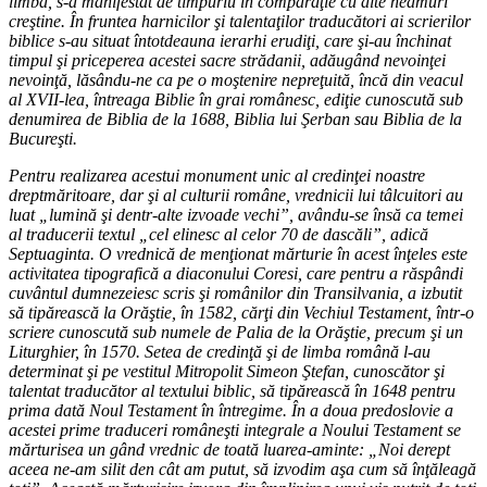
limbă, s-a manifestat de timpuriu în comparaţie cu alte neamuri
creştine. În fruntea harnicilor şi talentaţilor traducători ai scrierilor
biblice s-au situat întotdeauna ierarhi erudiţi, care şi-au închinat
timpul şi priceperea acestei sacre strădanii, adăugând nevoinţei
nevoinţă, lăsându-ne ca pe o moştenire nepreţuită, încă din veacul
al XVII-lea, întreaga Biblie în grai românesc, ediţie cunoscută sub
denumirea de Biblia de la 1688, Biblia lui Şerban sau Biblia de la
Bucureşti.
Pentru realizarea acestui monument unic al credinţei noastre
dreptmăritoare, dar şi al culturii române, vrednicii lui tâlcuitori au
luat „lumină şi dentr-alte izvoade vechi”, avându-se însă ca temei
al traducerii textul „cel elinesc al celor 70 de dascăli”, adică
Septuaginta. O vrednică de menţionat mărturie în acest înţeles este
activitatea tipografică a diaconului Coresi, care pentru a răspândi
cuvântul dumnezeiesc scris şi românilor din Transilvania, a izbutit
să tipărească la Orăştie, în 1582, cărţi din Vechiul Testament, într-o
scriere cunoscută sub numele de Palia de la Orăştie, precum şi un
Liturghier, în 1570. Setea de credinţă şi de limba română l-au
determinat şi pe vestitul Mitropolit Simeon Ştefan, cunoscător şi
talentat traducător al textului biblic, să tipărească în 1648 pentru
prima dată Noul Testament în întregime. În a doua predoslovie a
acestei prime traduceri româneşti integrale a Noului Testament se
mărturisea un gând vrednic de toată luarea-aminte: „Noi derept
aceea ne-am silit den cât am putut, să izvodim aşa cum să înţăleagă