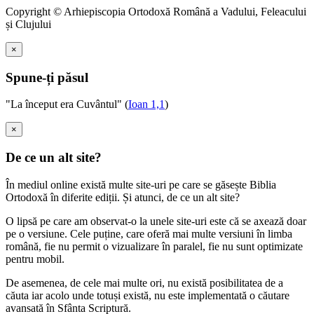
Copyright © Arhiepiscopia Ortodoxă Română a Vadului, Feleacului
și Clujului
×
Spune-ți păsul
"La început era Cuvântul" (
Ioan 1,1
)
×
De ce un alt site?
În mediul online există multe site-uri pe care se găsește Biblia
Ortodoxă în diferite ediții. Și atunci, de ce un alt site?
O lipsă pe care am observat-o la unele site-uri este că se axează doar
pe o versiune. Cele puține, care oferă mai multe versiuni în limba
română, fie nu permit o vizualizare în paralel, fie nu sunt optimizate
pentru mobil.
De asemenea, de cele mai multe ori, nu există posibilitatea de a
căuta iar acolo unde totuși există, nu este implementată o căutare
avansată în Sfânta Scriptură.