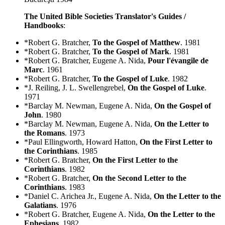
The United Bible Societies Translator's Guides /
Handbooks
:
*Robert G. Bratcher,
To the Gospel of Matthew
. 1981
*Robert G. Bratcher,
To the Gospel of Mark
. 1981
*Robert G. Bratcher, Eugene A. Nida,
Pour l'évangile de
Marc
. 1961
*Robert G. Bratcher,
To the Gospel of Luke
. 1982
*J. Reiling, J. L. Swellengrebel,
On the Gospel of Luke
.
1971
*Barclay M. Newman, Eugene A. Nida,
On the Gospel of
John
. 1980
*Barclay M. Newman, Eugene A. Nida,
On the Letter to
the Romans
. 1973
*Paul Ellingworth, Howard Hatton,
On the First Letter to
the Corinthians
. 1985
*Robert G. Bratcher,
On the First Letter to the
Corinthians
. 1982
*Robert G. Bratcher,
On the Second Letter to the
Corinthians
. 1983
*Daniel C. Arichea Jr., Eugene A. Nida,
On the Letter to the
Galatians
. 1976
*Robert G. Bratcher, Eugene A. Nida,
On the Letter to the
Ephesians
. 1982