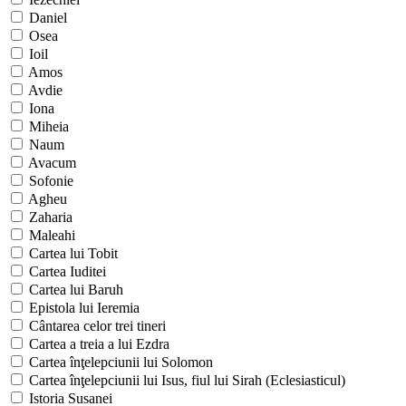
Daniel
Osea
Ioil
Amos
Avdie
Iona
Miheia
Naum
Avacum
Sofonie
Agheu
Zaharia
Maleahi
Cartea lui Tobit
Cartea Iuditei
Cartea lui Baruh
Epistola lui Ieremia
Cântarea celor trei tineri
Cartea a treia a lui Ezdra
Cartea înţelepciunii lui Solomon
Cartea înţelepciunii lui Isus, fiul lui Sirah (Eclesiasticul)
Istoria Susanei