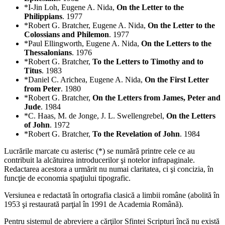
*I-Jin Loh, Eugene A. Nida,
On the Letter to the
Philippians
. 1977
*Robert G. Bratcher, Eugene A. Nida,
On the Letter to the
Colossians and Philemon
. 1977
*Paul Ellingworth, Eugene A. Nida,
On the Letters to the
Thessalonians
. 1976
*Robert G. Bratcher,
To the Letters to Timothy and to
Titus
. 1983
*Daniel C. Arichea, Eugene A. Nida,
On the First Letter
from Peter
. 1980
*Robert G. Bratcher,
On the Letters from James, Peter and
Jude
. 1984
*C. Haas, M. de Jonge, J. L. Swellengrebel,
On the Letters
of John
. 1972
*Robert G. Bratcher,
To the Revelation of John
. 1984
Lucrările marcate cu asterisc (*) se numără printre cele ce au
contribuit la alcătuirea introducerilor şi notelor infrapaginale.
Redactarea acestora a urmărit nu numai claritatea, ci şi concizia, în
funcţie de economia spaţiului tipografic.
Versiunea e redactată în ortografia clasică a limbii române (abolită în
1953 şi restaurată parţial în 1991 de Academia Română).
Pentru sistemul de abreviere a cărţilor Sfintei Scripturi încă nu există