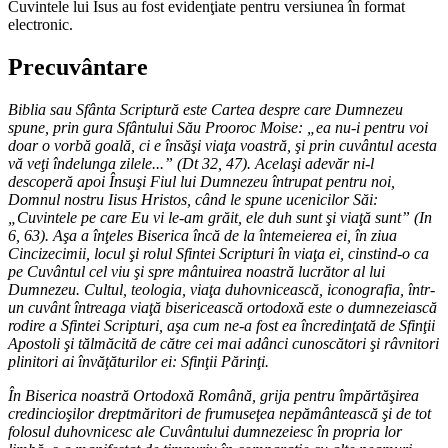
Cuvintele lui Isus au fost evidenţiate pentru versiunea în format
electronic.
Precuvântare
Biblia sau Sfânta Scriptură este Cartea despre care Dumnezeu
spune, prin gura Sfântului Său Prooroc Moise: „ea nu-i pentru voi
doar o vorbă goală, ci e însăşi viaţa voastră, şi prin cuvântul acesta
vă veţi îndelunga zilele...” (Dt 32, 47). Acelaşi adevăr ni-l
descoperă apoi Însuşi Fiul lui Dumnezeu întrupat pentru noi,
Domnul nostru Iisus Hristos, când le spune ucenicilor Săi:
„Cuvintele pe care Eu vi le-am grăit, ele duh sunt şi viaţă sunt” (In
6, 63). Aşa a înţeles Biserica încă de la întemeierea ei, în ziua
Cincizecimii, locul şi rolul Sfintei Scripturi în viaţa ei, cinstind-o ca
pe Cuvântul cel viu şi spre mântuirea noastră lucrător al lui
Dumnezeu. Cultul, teologia, viaţa duhovnicească, iconografia, într-
un cuvânt întreaga viaţă bisericească ortodoxă este o dumnezeiască
rodire a Sfintei Scripturi, aşa cum ne-a fost ea încredinţată de Sfinţii
Apostoli şi tălmăcită de către cei mai adânci cunoscători şi râvnitori
plinitori ai învăţăturilor ei: Sfinţii Părinţi.
În Biserica noastră Ortodoxă Română, grija pentru împărtăşirea
credincioşilor dreptmăritori de frumuseţea nepământească şi de tot
folosul duhovnicesc ale Cuvântului dumnezeiesc în propria lor