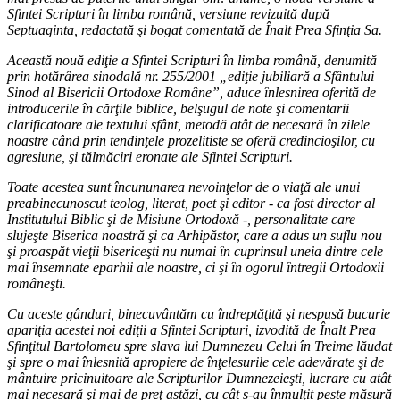
Sfintei Scripturi în limba română, versiune revizuită după
Septuaginta, redactată şi bogat comentată de Înalt Prea Sfinţia Sa.
Această nouă ediţie a Sfintei Scripturi în limba română, denumită
prin hotărârea sinodală nr. 255/2001 „ediţie jubiliară a Sfântului
Sinod al Bisericii Ortodoxe Române”, aduce înlesnirea oferită de
introducerile în cărţile biblice, belşugul de note şi comentarii
clarificatoare ale textului sfânt, metodă atât de necesară în zilele
noastre când prin tendinţele prozelitiste se oferă credincioşilor, cu
agresiune, şi tălmăciri eronate ale Sfintei Scripturi.
Toate acestea sunt încununarea nevoinţelor de o viaţă ale unui
preabinecunoscut teolog, literat, poet şi editor - ca fost director al
Institutului Biblic şi de Misiune Ortodoxă -, personalitate care
slujeşte Biserica noastră şi ca Arhipăstor, care a adus un suflu nou
şi proaspăt vieţii bisericeşti nu numai în cuprinsul uneia dintre cele
mai însemnate eparhii ale noastre, ci şi în ogorul întregii Ortodoxii
româneşti.
Cu aceste gânduri, binecuvântăm cu îndreptăţită şi nespusă bucurie
apariţia acestei noi ediţii a Sfintei Scripturi, izvodită de Înalt Prea
Sfinţitul Bartolomeu spre slava lui Dumnezeu Celui în Treime lăudat
şi spre o mai înlesnită apropiere de înţelesurile cele adevărate şi de
mântuire pricinuitoare ale Scripturilor Dumnezeieşti, lucrare cu atât
mai necesară şi mai de preţ astăzi, cu cât s-au înmulţit peste măsură