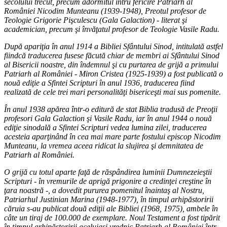
secolului trecut, precum adormitul întru fericire Patriarh al
României Nicodim Munteanu (1939-1948), Preotul profesor de
Teologie Grigorie Pişculescu (Gala Galaction) - literat şi
academician, precum şi învăţatul profesor de Teologie Vasile Radu.
După apariţia în anul 1914 a Bibliei Sfântului Sinod, intitulată astfel
fiindcă traducerea fusese făcută chiar de membri ai Sfântului Sinod
al Bisericii noastre, din îndemnul şi cu purtarea de grijă a primului
Patriarh al României - Miron Cristea (1925-1939) a fost publicată o
nouă ediţie a Sfintei Scripturi în anul 1936, traducerea fiind
realizată de cele trei mari personalităţi bisericeşti mai sus pomenite.
În anul 1938 apărea într-o editură de stat Biblia tradusă de Preoţii
profesori Gala Galaction şi Vasile Radu, iar în anul 1944 o nouă
ediţie sinodală a Sfintei Scripturi vedea lumina zilei, traducerea
acesteia aparţinând în cea mai mare parte fostului episcop Nicodim
Munteanu, la vremea aceea ridicat la slujirea şi demnitatea de
Patriarh al României.
O grijă cu totul aparte faţă de răspândirea luminii Dumnezeieştii
Scripturi - în vremurile de aprigă prigonire a credinţei creştine în
ţara noastră -, a dovedit pururea pomenitul înaintaş al Nostru,
Patriarhul Justinian Marina (1948-1977), în timpul arhipăstoririi
căruia s-au publicat două ediţii ale Bibliei (1968, 1975), ambele în
câte un tiraj de 100.000 de exemplare. Noul Testament a fost tipărit
în timpul arhipăstoririi aceluiaşi vrednic Patriarh al României într-