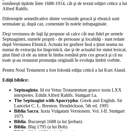
româneşti tipărite între 1688-1914, cât şi de textul ediţiei critice a lui
Alfred Rahlfs.
Diferenţele semnificative dintre versiunile greacă şi ebraică sunt
semnalate şi, după caz, comentate în notele infrapaginale.
Deşi versiunea de faţă îşi propune să calce cât mai fidel pe urmele
Septuagintei, numele proprii - de persoane şi localităţi - sunt redate
după Versiunea Ebraică. Actuala lor grafiere însă a ţinut seama nu
numai de extracţia lor lingvistică, dar şi de actualul lor statut lexical,
ştiut fiind că ele au intrat în limba română prin cea greacă şi că nu
toate şi-au restaurat pronunţia originală în evoluţia limbii vorbite.
Pentru Noul Testament a fost folosită ediţia critică a lui Kurt Aland.
Ediţii biblice:
Septuaginta
. Id est Vetus Testamentum graece iuxta LXX
interpretes. Edidit Alfred Rahlfs. Stuttgart f.a.
The Septuagint with Apocrypha
: Greek and English. Sir
Lancelot C. L. Brenton. Hendrickson, 5th ed. 1995
Biblia Sacra
. Iuxta Vulgatam Versionem. Vol. I-II. Stuttgart
1975
Biblia
. Bucureşti 1688 (a lui Şerban)
Biblia
. Blaj 1795 (a lui Bob)