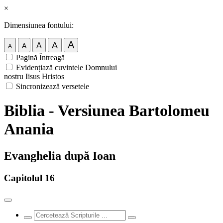
×
Dimensiunea fontului:
A
A
A
A
A
Pagină Întreagă
Evidențiază cuvintele Domnului
nostru Iisus Hristos
Sincronizează versetele
Biblia - Versiunea Bartolomeu
Anania
Evanghelia după Ioan
Capitolul 16