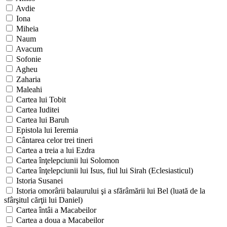
Avdie
Iona
Miheia
Naum
Avacum
Sofonie
Agheu
Zaharia
Maleahi
Cartea lui Tobit
Cartea Iuditei
Cartea lui Baruh
Epistola lui Ieremia
Cântarea celor trei tineri
Cartea a treia a lui Ezdra
Cartea înţelepciunii lui Solomon
Cartea înţelepciunii lui Isus, fiul lui Sirah (Eclesiasticul)
Istoria Susanei
Istoria omorârii balaurului şi a sfărâmării lui Bel (luată de la
sfârşitul cărţii lui Daniel)
Cartea întâi a Macabeilor
Cartea a doua a Macabeilor