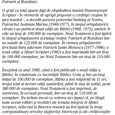
Patriarh al României.
O grijă cu totul aparte faţă de răspândirea luminii Dumnezeieştii
Scripturi - în vremurile de aprigă prigonire a credinţei creştine în
ţara noastră -, a dovedit pururea pomenitul înaintaş al Nostru,
Patriarhul Justinian Marina (1948-1977), în timpul arhipăstoririi
căruia s-au publicat două ediţii ale Bibliei (1968, 1975), ambele în
câte un tiraj de 100.000 de exemplare. Noul Testament a fost tipărit
în timpul arhipăstoririi aceluiaşi vrednic Patriarh al României într-
un număr de 125.000 de exemplare. În vremea arhipăstoririi
fericitului întru adormire Patriarh Iustin Moisescu (1977-1986), o
nouă ediţie a Sfintei Scripturi (1982) a fost imprimată într-un tiraj
de 100.000 exemplare, iar Noul Testament într-un tiraj de 110.000
exemplare.
Începând cu anul 1988, când a fost publicată o nouă ediţie a
Bibliei, în colaborare cu Societăţile Biblice Unite şi într-un tiraj
iniţial de 100.000 de exemplare, Biblia a fost retipărită de 11 ori,
tirajul total al acestei ediţii numărând, până în ziua de astăzi, peste
380.000 de exemplare. Noul Testament a fost imprimat, de
asemenea, în această perioadă, într-un tiraj de 120.000 de
exemplare. Nu trebuie trecut cu vederea nici faptul că, pe lângă
toate aceste editări şi reeditări ale textului integral al Sfintei
Scripturi, neîncetat în Biserica noastră au fost tipărite în tiraje
corespunzătoare nevoilor slujitorilor bisericeşti şi ale credincioşilor