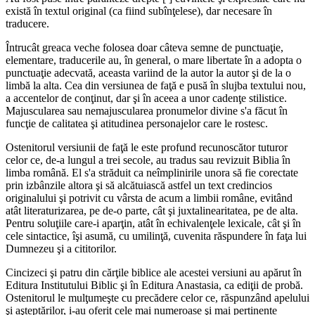
există în textul original (ca fiind subînţelese), dar necesare în
traducere.
Întrucât greaca veche folosea doar câteva semne de punctuaţie,
elementare, traducerile au, în general, o mare libertate în a adopta o
punctuaţie adecvată, aceasta variind de la autor la autor şi de la o
limbă la alta. Cea din versiunea de faţă e pusă în slujba textului nou,
a accentelor de conţinut, dar şi în aceea a unor cadenţe stilistice.
Majuscularea sau nemajuscularea pronumelor divine s'a făcut în
funcţie de calitatea şi atitudinea personajelor care le rostesc.
Ostenitorul versiunii de faţă le este profund recunoscător tuturor
celor ce, de-a lungul a trei secole, au tradus sau revizuit Biblia în
limba română. El s'a străduit ca neîmplinirile unora să fie corectate
prin izbânzile altora şi să alcătuiască astfel un text credincios
originalului şi potrivit cu vârsta de acum a limbii române, evitând
atât literaturizarea, pe de-o parte, cât şi juxtalinearitatea, pe de alta.
Pentru soluţiile care-i aparţin, atât în echivalenţele lexicale, cât şi în
cele sintactice, îşi asumă, cu umilinţă, cuvenita răspundere în faţa lui
Dumnezeu şi a cititorilor.
Cincizeci şi patru din cărţile biblice ale acestei versiuni au apărut în
Editura Institutului Biblic şi în Editura Anastasia, ca ediţii de probă.
Ostenitorul le mulţumeşte cu precădere celor ce, răspunzând apelului
şi aşteptărilor, i-au oferit cele mai numeroase şi mai pertinente