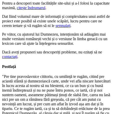
Pentru a descoperi toate facilitățile site-ului și a-l folosi la capacitate
maximă,
citește îndrumarul
.
Dat fiind volumul mare de informații și complexitatea unui astfel de
proiect este posibil să existe unele scăpări, lucru pentru care ne
cerem iertare și vă rugăm să ni le
semnalați
.
Pe viitor, cu ajutorul lui Dumnezeu, intenționăm să adăugăm mai
multe versiuni românești vechi și o versiune în limba greacă cu un
lexicon care să ajute la înțelegerea sensurilor.
Dacă aveți propuneri sau descoperiți probleme, nu ezitați să ne
contactați
.
Postfață
"Pre tine pravoslavnice cititoriu, cu umilință te rugăm, citind pre
aciastă sfântă și dumnezeiască carte, unde vei afla niscare lunecături
în lucru acesta al nostru să nu blestemi, ce ca un bun și cu bună
inemă îndireptează și nu ne pune întru ponos, ce iartă, că și noi
suntem oameni, aseamene pătimași ținuți de slabă fire, carea nu lasă
nici pre un om a râmănea fără greșeala, că pre cât am putut cu
nevoință am lucrat, și pre cum am aflat în izvod așa am dat și în
tipariu. Ce te rugăm iartă, ca și tu să dobândești ertăciune de la prea
Puternicul Dumnezău, al căruia dar și milă, și noi îl rugăm să fie cu