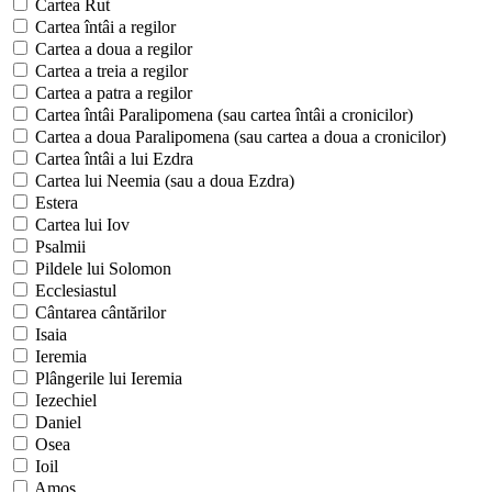
Cartea Rut
Cartea întâi a regilor
Cartea a doua a regilor
Cartea a treia a regilor
Cartea a patra a regilor
Cartea întâi Paralipomena (sau cartea întâi a cronicilor)
Cartea a doua Paralipomena (sau cartea a doua a cronicilor)
Cartea întâi a lui Ezdra
Cartea lui Neemia (sau a doua Ezdra)
Estera
Cartea lui Iov
Psalmii
Pildele lui Solomon
Ecclesiastul
Cântarea cântărilor
Isaia
Ieremia
Plângerile lui Ieremia
Iezechiel
Daniel
Osea
Ioil
Amos