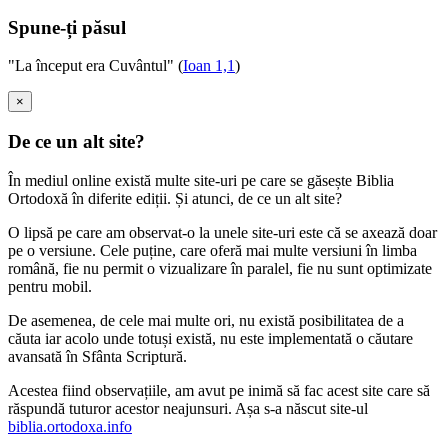
Spune-ți păsul
"La început era Cuvântul" (
Ioan 1,1
)
×
De ce un alt site?
În mediul online există multe site-uri pe care se găsește Biblia
Ortodoxă în diferite ediții. Și atunci, de ce un alt site?
O lipsă pe care am observat-o la unele site-uri este că se axează doar
pe o versiune. Cele puține, care oferă mai multe versiuni în limba
română, fie nu permit o vizualizare în paralel, fie nu sunt optimizate
pentru mobil.
De asemenea, de cele mai multe ori, nu există posibilitatea de a
căuta iar acolo unde totuși există, nu este implementată o căutare
avansată în Sfânta Scriptură.
Acestea fiind observațiile, am avut pe inimă să fac acest site care să
răspundă tuturor acestor neajunsuri. Așa s-a născut site-ul
biblia.ortodoxa.info