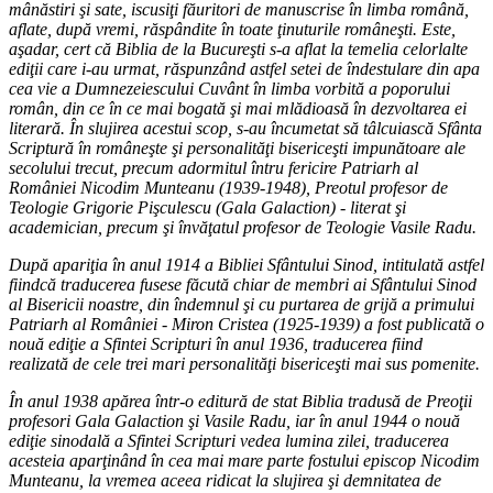
mânăstiri şi sate, iscusiţi făuritori de manuscrise în limba română,
aflate, după vremi, răspândite în toate ţinuturile româneşti. Este,
aşadar, cert că Biblia de la Bucureşti s-a aflat la temelia celorlalte
ediţii care i-au urmat, răspunzând astfel setei de îndestulare din apa
cea vie a Dumnezeiescului Cuvânt în limba vorbită a poporului
român, din ce în ce mai bogată şi mai mlădioasă în dezvoltarea ei
literară. În slujirea acestui scop, s-au încumetat să tâlcuiască Sfânta
Scriptură în româneşte şi personalităţi bisericeşti impunătoare ale
secolului trecut, precum adormitul întru fericire Patriarh al
României Nicodim Munteanu (1939-1948), Preotul profesor de
Teologie Grigorie Pişculescu (Gala Galaction) - literat şi
academician, precum şi învăţatul profesor de Teologie Vasile Radu.
După apariţia în anul 1914 a Bibliei Sfântului Sinod, intitulată astfel
fiindcă traducerea fusese făcută chiar de membri ai Sfântului Sinod
al Bisericii noastre, din îndemnul şi cu purtarea de grijă a primului
Patriarh al României - Miron Cristea (1925-1939) a fost publicată o
nouă ediţie a Sfintei Scripturi în anul 1936, traducerea fiind
realizată de cele trei mari personalităţi bisericeşti mai sus pomenite.
În anul 1938 apărea într-o editură de stat Biblia tradusă de Preoţii
profesori Gala Galaction şi Vasile Radu, iar în anul 1944 o nouă
ediţie sinodală a Sfintei Scripturi vedea lumina zilei, traducerea
acesteia aparţinând în cea mai mare parte fostului episcop Nicodim
Munteanu, la vremea aceea ridicat la slujirea şi demnitatea de