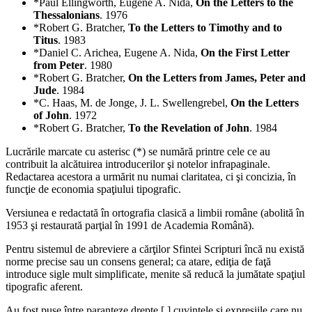
*Paul Ellingworth, Eugene A. Nida,
On the Letters to the
Thessalonians
. 1976
*Robert G. Bratcher,
To the Letters to Timothy and to
Titus
. 1983
*Daniel C. Arichea, Eugene A. Nida,
On the First Letter
from Peter
. 1980
*Robert G. Bratcher,
On the Letters from James, Peter and
Jude
. 1984
*C. Haas, M. de Jonge, J. L. Swellengrebel,
On the Letters
of John
. 1972
*Robert G. Bratcher,
To the Revelation of John
. 1984
Lucrările marcate cu asterisc (*) se numără printre cele ce au
contribuit la alcătuirea introducerilor şi notelor infrapaginale.
Redactarea acestora a urmărit nu numai claritatea, ci şi concizia, în
funcţie de economia spaţiului tipografic.
Versiunea e redactată în ortografia clasică a limbii române (abolită în
1953 şi restaurată parţial în 1991 de Academia Română).
Pentru sistemul de abreviere a cărţilor Sfintei Scripturi încă nu există
norme precise sau un consens general; ca atare, ediţia de faţă
introduce sigle mult simplificate, menite să reducă la jumătate spaţiul
tipografic aferent.
Au fost puse între paranteze drepte [ ] cuvintele şi expresiile care nu