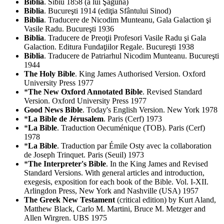
Biblia
. Sibiu 1858 (a lui Şaguna)
Biblia
. Bucureşti 1914 (ediţia Sfântului Sinod)
Biblia
. Traducere de Nicodim Munteanu, Gala Galaction şi
Vasile Radu. Bucureşti 1936
Biblia
. Traducere de Preoţii Profesori Vasile Radu şi Gala
Galaction. Editura Fundaţiilor Regale. Bucureşti 1938
Biblia
. Traducere de Patriarhul Nicodim Munteanu. Bucureşti
1944
The Holy Bible
. King James Authorised Version. Oxford
University Press 1977
*
The New Oxford Annotated Bible
. Revised Standard
Version. Oxford University Press 1977
Good News Bible
. Today's English Version. New York 1978
*
La Bible de Jérusalem
. Paris (Cerf) 1973
*
La Bible
. Traduction Oecuménique (TOB). Paris (Cerf)
1978
*
La Bible
. Traduction par Émile Osty avec la collaboration
de Joseph Trinquet. Paris (Seuil) 1973
*
The Interpreter's Bible
. In the King James and Revised
Standard Versions. With general articles and introduction,
exegesis, exposition for each book of the Bible. Vol. I-XII.
Arlingdon Press, New York and Nashville (USA) 1957
The Greek New Testament
(critical edition) by Kurt Aland,
Matthew Black, Carlo M. Martini, Bruce M. Metzger and
Allen Wirgren. UBS 1975