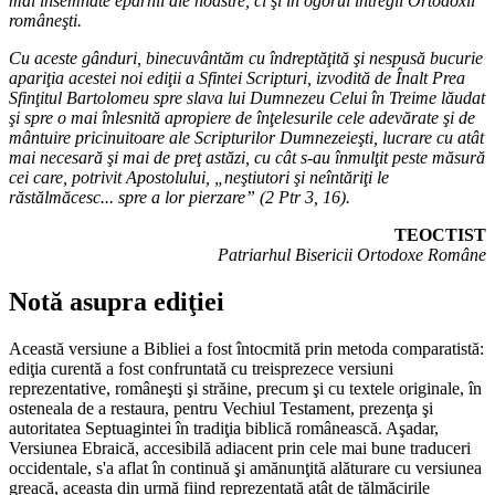
mai însemnate eparhii ale noastre, ci şi în ogorul întregii Ortodoxii
româneşti.
Cu aceste gânduri, binecuvântăm cu îndreptăţită şi nespusă bucurie
apariţia acestei noi ediţii a Sfintei Scripturi, izvodită de Înalt Prea
Sfinţitul Bartolomeu spre slava lui Dumnezeu Celui în Treime lăudat
şi spre o mai înlesnită apropiere de înţelesurile cele adevărate şi de
mântuire pricinuitoare ale Scripturilor Dumnezeieşti, lucrare cu atât
mai necesară şi mai de preţ astăzi, cu cât s-au înmulţit peste măsură
cei care, potrivit Apostolului, „neştiutori şi neîntăriţi le
răstălmăcesc... spre a lor pierzare” (2 Ptr 3, 16).
TEOCTIST
Patriarhul Bisericii Ortodoxe Române
Notă asupra ediţiei
Această versiune a Bibliei a fost întocmită prin metoda comparatistă:
ediţia curentă a fost confruntată cu treisprezece versiuni
reprezentative, româneşti şi străine, precum şi cu textele originale, în
osteneala de a restaura, pentru Vechiul Testament, prezenţa şi
autoritatea Septuagintei în tradiţia biblică românească. Aşadar,
Versiunea Ebraică, accesibilă adiacent prin cele mai bune traduceri
occidentale, s'a aflat în continuă şi amănunţită alăturare cu versiunea
greacă, aceasta din urmă fiind reprezentată atât de tălmăcirile