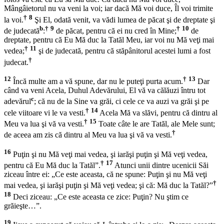
Mângâietorul nu va veni la voi; iar dacă Mă voi duce, Îl voi trimite
†
8
la voi.
Şi El, odată venit, va vădi lumea de păcat şi de dreptate şi
b
†
9
†
10
de judecată
:
de păcat, pentru că ei nu cred în Mine;
de
dreptate, pentru că Eu Mă duc la Tatăl Meu, iar voi nu Mă veţi mai
†
11
vedea;
şi de judecată, pentru că stăpânitorul acestei lumi a fost
†
judecat.
12
†
13
Încă multe am a vă spune, dar nu le puteţi purta acum.
Dar
când va veni Acela, Duhul Adevărului, El vă va călăuzi întru tot
c
adevărul
; că nu de la Sine va grăi, ci cele ce va auzi va grăi şi pe
†
14
cele viitoare vi le va vesti.
Acela Mă va slăvi, pentru că dintru al
†
15
Meu va lua şi vă va vesti.
Toate câte le are Tatăl, ale Mele sunt;
†
de aceea am zis că dintru al Meu va lua şi vă va vesti.
16
Puţin şi nu Mă veţi mai vedea, şi iarăşi puţin şi Mă veţi vedea,
†
17
pentru că Eu Mă duc la Tatăl”.
Atunci unii dintre ucenicii Săi
ziceau între ei: „Ce este aceasta, că ne spune:
Puţin şi nu Mă veţi
†
mai vedea, şi iarăşi puţin şi Mă veţi vedea;
şi că:
Mă duc la Tatăl
?”
18
Deci ziceau: „Ce este aceasta ce zice:
Puţin
? Nu ştim ce
grăieşte…”.
19