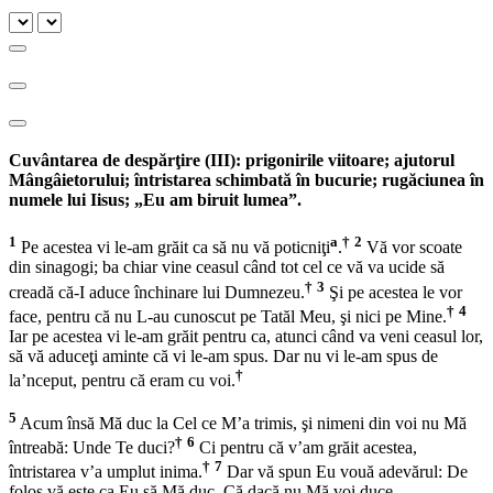
Cuvântarea de despărţire (III): prigonirile viitoare; ajutorul
Mângâietorului; întristarea schimbată în bucurie; rugăciunea în
numele lui Iisus; „Eu am biruit lumea”.
1
a
†
2
Pe acestea vi le-am grăit ca să nu vă poticniţi
.
Vă vor scoate
din sinagogi; ba chiar vine ceasul când tot cel ce vă va ucide să
†
3
creadă că-I aduce închinare lui Dumnezeu.
Şi pe acestea le vor
†
4
face, pentru că nu L-au cunoscut pe Tatăl Meu, şi nici pe Mine.
Iar pe acestea vi le-am grăit pentru ca, atunci când va veni ceasul lor,
să vă aduceţi aminte că vi le-am spus. Dar nu vi le-am spus de
†
la’nceput, pentru că eram cu voi.
5
Acum însă Mă duc la Cel ce M’a trimis, şi nimeni din voi nu Mă
†
6
întreabă: Unde Te duci?
Ci pentru că v’am grăit acestea,
†
7
întristarea v’a umplut inima.
Dar vă spun Eu vouă adevărul: De
folos vă este ca Eu să Mă duc. Că dacă nu Mă voi duce,