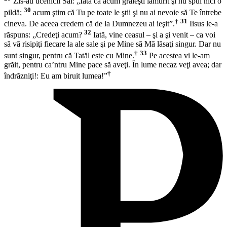
Zis-au ucenicii Săi: „Iată că acum grăieşti lămurit şi nu spui nici o
30
pildă;
acum ştim că Tu pe toate le ştii şi nu ai nevoie să Te întrebe
†
31
cineva. De aceea credem că de la Dumnezeu ai ieşit”.
Iisus le-a
32
răspuns:
„Credeţi acum?
Iată, vine ceasul – şi a şi venit – ca voi
să vă risipiţi fiecare la ale sale şi pe Mine să Mă lăsaţi singur. Dar nu
†
33
sunt singur, pentru că Tatăl este cu Mine.
Pe acestea vi le-am
grăit, pentru ca’ntru Mine pace să aveţi. În lume necaz veţi avea; dar
†
îndrăzniţi!: Eu am biruit lumea!”