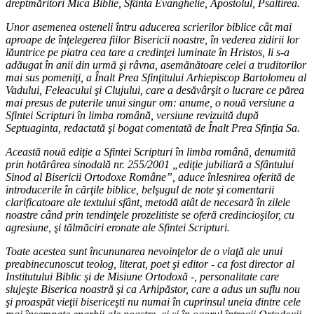
dreptmăritori Mica Biblie, Sfânta Evanghelie, Apostolul, Psaltirea.
Unor asemenea osteneli întru aducerea scrierilor biblice cât mai
aproape de înţelegerea fiilor Bisericii noastre, în vederea zidirii lor
lăuntrice pe piatra cea tare a credinţei luminate în Hristos, li s-a
adăugat în anii din urmă şi râvna, asemănătoare celei a truditorilor
mai sus pomeniţi, a Înalt Prea Sfinţitului Arhiepiscop Bartolomeu al
Vadului, Feleacului şi Clujului, care a desăvârşit o lucrare ce părea
mai presus de puterile unui singur om: anume, o nouă versiune a
Sfintei Scripturi în limba română, versiune revizuită după
Septuaginta, redactată şi bogat comentată de Înalt Prea Sfinţia Sa.
Această nouă ediţie a Sfintei Scripturi în limba română, denumită
prin hotărârea sinodală nr. 255/2001 „ediţie jubiliară a Sfântului
Sinod al Bisericii Ortodoxe Române”, aduce înlesnirea oferită de
introducerile în cărţile biblice, belşugul de note şi comentarii
clarificatoare ale textului sfânt, metodă atât de necesară în zilele
noastre când prin tendinţele prozelitiste se oferă credincioşilor, cu
agresiune, şi tălmăciri eronate ale Sfintei Scripturi.
Toate acestea sunt încununarea nevoinţelor de o viaţă ale unui
preabinecunoscut teolog, literat, poet şi editor - ca fost director al
Institutului Biblic şi de Misiune Ortodoxă -, personalitate care
slujeşte Biserica noastră şi ca Arhipăstor, care a adus un suflu nou
şi proaspăt vieţii bisericeşti nu numai în cuprinsul uneia dintre cele