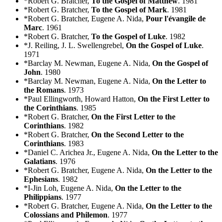
*Robert G. Bratcher,
To the Gospel of Matthew
. 1981
*Robert G. Bratcher,
To the Gospel of Mark
. 1981
*Robert G. Bratcher, Eugene A. Nida,
Pour l'évangile de
Marc
. 1961
*Robert G. Bratcher,
To the Gospel of Luke
. 1982
*J. Reiling, J. L. Swellengrebel,
On the Gospel of Luke
.
1971
*Barclay M. Newman, Eugene A. Nida,
On the Gospel of
John
. 1980
*Barclay M. Newman, Eugene A. Nida,
On the Letter to
the Romans
. 1973
*Paul Ellingworth, Howard Hatton,
On the First Letter to
the Corinthians
. 1985
*Robert G. Bratcher,
On the First Letter to the
Corinthians
. 1982
*Robert G. Bratcher,
On the Second Letter to the
Corinthians
. 1983
*Daniel C. Arichea Jr., Eugene A. Nida,
On the Letter to the
Galatians
. 1976
*Robert G. Bratcher, Eugene A. Nida,
On the Letter to the
Ephesians
. 1982
*I-Jin Loh, Eugene A. Nida,
On the Letter to the
Philippians
. 1977
*Robert G. Bratcher, Eugene A. Nida,
On the Letter to the
Colossians and Philemon
. 1977