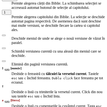
Permite alegerea cărții din Biblie. La schimbarea selecției se
accesează automat butonul de selecție al capitolului.
1
Permite alegerea capitolului din Biblie. La selecție se deschide
automat pagina respectivă. De asemenea dacă sunt deschise
mai multe versiuni, se deschide fiecare la cartea si capitolul
ales.
Deschide meniul de unde se alege o nouă versiune de văzut în
paralel.
Schimbă versiunea curentă cu una aleasă din meniul care se
deschide.
Elimină din pagină versiunea curentă.
1
[număr]
sau
Deshide o fereastră cu
tâlcuiri la versetul curent
. Tastele
sau
închid fereastra.
face fereastra pe tot
esc
c
Dublu click
ecranul.
†
Deshide o listă cu trimiterile la versetul curent. Click din nou
sau tastele
sau
închid lista.
esc
c
a
[litera]
sau
Deshide o listă cu comentariile la cuvântul curent. Tasta
esc