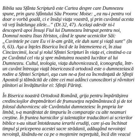
Biblia sau Sfânta Scriptură este Cartea despre care Dumnezeu
spune, prin gura Sfântului Său Prooroc Moise: „ea nu-i pentru voi
doar o vorbă goală, ci e însăşi viaţa voastră, şi prin cuvântul acesta
vă veţi îndelunga zilele...” (Dt 32, 47). Acelaşi adevăr ni-l
descoperă apoi Însuşi Fiul lui Dumnezeu întrupat pentru noi,
Domnul nostru Iisus Hristos, când le spune ucenicilor Săi:
„Cuvintele pe care Eu vi le-am grăit, ele duh sunt şi viaţă sunt” (In
6, 63). Aşa a înţeles Biserica încă de la întemeierea ei, în ziua
Cincizecimii, locul şi rolul Sfintei Scripturi în viaţa ei, cinstind-o ca
pe Cuvântul cel viu şi spre mântuirea noastră lucrător al lui
Dumnezeu. Cultul, teologia, viaţa duhovnicească, iconografia, într-
un cuvânt întreaga viaţă bisericească ortodoxă este o dumnezeiască
rodire a Sfintei Scripturi, aşa cum ne-a fost ea încredinţată de Sfinţii
Apostoli şi tălmăcită de către cei mai adânci cunoscători şi râvnitori
plinitori ai învăţăturilor ei: Sfinţii Părinţi.
În Biserica noastră Ortodoxă Română, grija pentru împărtăşirea
credincioşilor dreptmăritori de frumuseţea nepământească şi de tot
folosul duhovnicesc ale Cuvântului dumnezeiesc în propria lor
limbă, s-a manifestat de timpuriu în comparaţie cu alte neamuri
creştine. În fruntea harnicilor şi talentaţilor traducători ai scrierilor
biblice s-au situat întotdeauna ierarhi erudiţi, care şi-au închinat
timpul şi priceperea acestei sacre strădanii, adăugând nevoinţei
nevoinţă, lăsându-ne ca pe o moştenire nepreţuită, încă din veacul