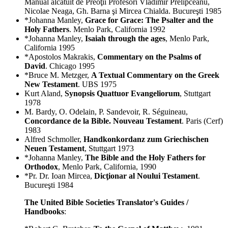
Manual alcătuit de Preoţii Profesori Vladimir Prelipceanu,
Nicolae Neaga, Gh. Barna şi Mircea Chialda. Bucureşti 1985
*Johanna Manley,
Grace for Grace: The Psalter and the
Holy Fathers
. Menlo Park, California 1992
*Johanna Manley,
Isaiah through the ages
, Menlo Park,
California 1995
*Apostolos Makrakis,
Commentary on the Psalms of
David
. Chicago 1995
*Bruce M. Metzger,
A Textual Commentary on the Greek
New Testament
. UBS 1975
Kurt Aland,
Synopsis Quattuor Evangeliorum
, Stuttgart
1978
M. Bardy, O. Odelain, P. Sandevoir, R. Séguineau,
Concordance de la Bible. Nouveau Testament
. Paris (Cerf)
1983
Alfred Schmoller,
Handkonkordanz zum Griechischen
Neuen Testament
, Stuttgart 1973
*Johanna Manley,
The Bible and the Holy Fathers for
Orthodox
, Menlo Park, California, 1990
*Pr. Dr. Ioan Mircea,
Dicţionar al Noului Testament
.
Bucureşti 1984
The United Bible Societies Translator's Guides /
Handbooks
: