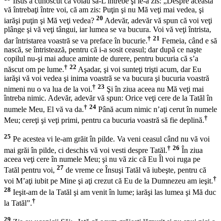
Iisus a cunoscut că voiau să-L întrebe şi le-a zis:
„Despre aceasta
vă întrebaţi între voi, că am zis: Puţin şi nu Mă veţi mai vedea, şi
20
iarăşi puţin şi Mă veţi vedea?
Adevăr, adevăr vă spun că voi veţi
plânge şi vă veţi tângui, iar lumea se va bucura. Voi vă veţi întrista,
†
21
dar întristarea voastră se va preface în bucurie.
Femeia, când e să
nască, se întristează, pentru că i-a sosit ceasul; dar după ce naşte
copilul nu-şi mai aduce aminte de durere, pentru bucuria că s’a
†
22
născut om pe lume.
Aşadar, şi voi sunteţi trişti acum, dar Eu
iarăşi vă voi vedea şi inima voastră se va bucura şi bucuria voastră
†
23
nimeni nu o va lua de la voi.
Şi în ziua aceea nu Mă veţi mai
întreba nimic. Adevăr, adevăr vă spun: Orice veţi cere de la Tatăl în
†
24
numele Meu, El vă va da.
Până acum nimic n’aţi cerut în numele
†
Meu; cereţi şi veţi primi, pentru ca bucuria voastră să fie deplină.
25
Pe acestea vi le-am grăit în pilde. Va veni ceasul când nu vă voi
†
26
mai grăi în pilde, ci deschis vă voi vesti despre Tatăl.
În ziua
aceea veţi cere în numele Meu; şi nu vă zic că Eu Îl voi ruga pe
27
Tatăl pentru voi,
de vreme ce Însuşi Tatăl vă iubeşte, pentru că
†
voi M’aţi iubit pe Mine şi aţi crezut că Eu de la Dumnezeu am ieşit.
28
Ieşit-am de la Tatăl şi am venit în lume; iarăşi las lumea şi Mă duc
†
la Tatăl”.
29