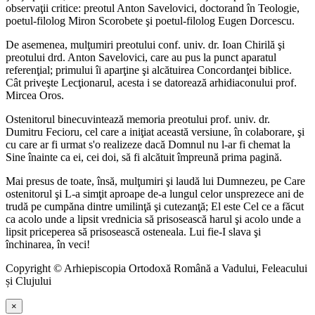
observaţii critice: preotul Anton Savelovici, doctorand în Teologie,
poetul-filolog Miron Scorobete şi poetul-filolog Eugen Dorcescu.
De asemenea, mulţumiri preotului conf. univ. dr. Ioan Chirilă şi
preotului drd. Anton Savelovici, care au pus la punct aparatul
referenţial; primului îi aparţine şi alcătuirea Concordanţei biblice.
Cât priveşte Lecţionarul, acesta i se datorează arhidiaconului prof.
Mircea Oros.
Ostenitorul binecuvintează memoria preotului prof. univ. dr.
Dumitru Fecioru, cel care a iniţiat această versiune, în colaborare, şi
cu care ar fi urmat s'o realizeze dacă Domnul nu l-ar fi chemat la
Sine înainte ca ei, cei doi, să fi alcătuit împreună prima pagină.
Mai presus de toate, însă, mulţumiri şi laudă lui Dumnezeu, pe Care
ostenitorul şi L-a simţit aproape de-a lungul celor unsprezece ani de
trudă pe cumpăna dintre umilinţă şi cutezanţă; El este Cel ce a făcut
ca acolo unde a lipsit vrednicia să prisosească harul şi acolo unde a
lipsit priceperea să prisosească osteneala. Lui fie-I slava şi
închinarea, în veci!
Copyright © Arhiepiscopia Ortodoxă Română a Vadului, Feleacului
și Clujului
×