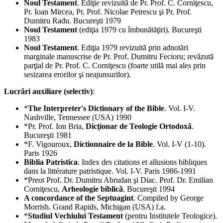
Noul Testament
. Ediţie revizuită de Pr. Prof. C. Corniţescu,
Pr. Ioan Mircea, Pr. Prof. Nicolae Petrescu şi Pr. Prof.
Dumitru Radu. Bucureşti 1979
Noul Testament
(ediţia 1979 cu îmbunătăţiri). Bucureşti
1983
Noul Testament
. Ediţia 1979 revizuită prin adnotări
marginale manuscrise de Pr. Prof. Dumitru Fecioru; revăzută
parţial de Pr. Prof. C. Corniţescu (foarte utilă mai ales prin
sesizarea erorilor şi neajunsurilor).
Lucrări auxiliare (selectiv)
:
*
The Interpreter's Dictionary of the Bible
. Vol. I-V.
Nashville, Tennessee (USA) 1990
*Pr. Prof. Ion Bria,
Dicţionar de Teologie Ortodoxă
.
Bucureşti 1981
*F. Vigouroux,
Dictionnaire de la Bible
. Vol. I-V (1-10).
Paris 1926
Biblia Patristica
. Index des citations et allusions bibliques
dans la littérature patristique. Vol. I-V. Paris 1986-1991
*Preot Prof. Dr. Dumitru Abrudan şi Diac. Prof. Dr. Emilian
Corniţescu,
Arheologie biblică
. Bucureşti 1994
A concordance of the Septuagint
. Compiled by George
Morrish. Grand Rapids, Michigan (USA) f.a.
*
Studiul Vechiului Testament
(pentru Institutele Teologice).