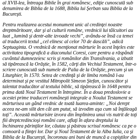
al XVII-lea, întreaga Biblie în grai românesc, ediţie cunoscută sub
denumirea de Biblia de la 1688, Biblia lui Şerban sau Biblia de la
Bucureşti.
Pentru realizarea acestui monument unic al credinţei noastre
dreptmăritoare, dar şi al culturii române, vrednicii lui tâlcuitori au
luat „lumină şi dentr-alte izvoade vechi”, avându-se însă ca temei
al traducerii textul „cel elinesc al celor 70 de dascăli”, adică
Septuaginta. O vrednică de menţionat mărturie în acest înţeles este
activitatea tipografică a diaconului Coresi, care pentru a răspândi
cuvântul dumnezeiesc scris şi românilor din Transilvania, a izbutit
să tipărească la Orăştie, în 1582, cărţi din Vechiul Testament, într-o
scriere cunoscută sub numele de Palia de la Orăştie, precum şi un
Liturghier, în 1570. Setea de credinţă şi de limba română l-au
determinat şi pe vestitul Mitropolit Simeon Ştefan, cunoscător şi
talentat traducător al textului biblic, să tipărească în 1648 pentru
prima dată Noul Testament în întregime. În a doua predoslovie a
acestei prime traduceri româneşti integrale a Noului Testament se
mărturisea un gând vrednic de toată luarea-aminte: „Noi derept
aceea ne-am silit den cât am putut, să izvodim aşa cum să înţăleagă
toţi”. Această mărturisire izvora din împlinirea unui vis nutrit de toţi
fiii dreptcredincioşi români care, aflaţi în afara dreptului la
închinarea părinţilor lor, căutau şi păstrau scrisul românesc ca pe o
comoară a fiinţei lor. Dar şi Noul Testament de la Alba Iulia, ca şi
Biblia de la Bucureşti, încoronau ani buni de muncă a copiştilor din