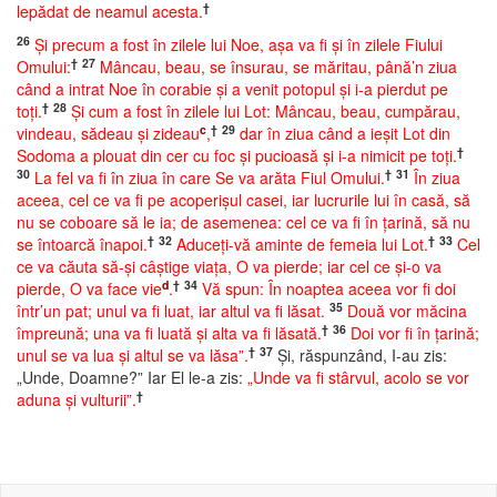
†
lepădat de neamul acesta.
26
Şi precum a fost în zilele lui Noe, aşa va fi şi în zilele Fiului
†
27
Omului:
Mâncau, beau, se însurau, se măritau, până’n ziua
când a intrat Noe în corabie şi a venit potopul şi i-a pierdut pe
†
28
toţi.
Şi cum a fost în zilele lui Lot: Mâncau, beau, cumpărau,
c
†
29
vindeau, sădeau şi zideau
,
dar în ziua când a ieşit Lot din
†
Sodoma a plouat din cer cu foc şi pucioasă şi i-a nimicit pe toţi.
30
†
31
La fel va fi în ziua în care Se va arăta Fiul Omului.
În ziua
aceea, cel ce va fi pe acoperişul casei, iar lucrurile lui în casă, să
nu se coboare să le ia; de asemenea: cel ce va fi în ţarină, să nu
†
32
†
33
se întoarcă înapoi.
Aduceţi-vă aminte de femeia lui Lot.
Cel
ce va căuta să-şi câştige viaţa, O va pierde; iar cel ce şi-o va
d
†
34
pierde, O va face vie
.
Vă spun: În noaptea aceea vor fi doi
35
într’un pat; unul va fi luat, iar altul va fi lăsat.
Două vor măcina
†
36
împreună; una va fi luată şi alta va fi lăsată.
Doi vor fi în ţarină;
†
37
unul se va lua şi altul se va lăsa”.
Şi, răspunzând, I-au zis:
„Unde, Doamne?” Iar El le-a zis:
„Unde va fi stârvul, acolo se vor
†
aduna şi vulturii”.