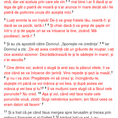
†
2
vină, dar vai aceluia prin care ele vin:
mai bine i-ar fi dacă şi-ar
lega de gât o piatră de moară şi s’ar arunca în mare decât să-i fie
†
piatră de poticnire unuia din aceştia mici.
3
Luaţi aminte la voi înşivă! De-ţi va greşi fratele tău, ceartă-l!; şi
†
4
dacă se va pocăi, iartă-l.
Şi chiar dacă-ţi va greşi de şapte ori
într’o zi şi de şapte ori se va întoarce la tine, zicând: Mă
†
pocăiesc!, iartă-l”.
5
†
6
Şi au zis apostolii către Domnul: „Sporeşte-ne credinţa”.
Iar
Domnul a zis:
„De-aţi avea credinţă cât un grăunte de muştar, i-aţi
zice acestui sicomor: Dezrădăcinează-te şi te sădeşte în mare!, şi
†
v’ar asculta.
7
Cine dintre voi, având o slugă la arat sau la păscut vitele, îi va
†
zice când se va întoarce din ţarină: Vino repede şi şezi la masă!,
8
şi nu-i va zice: Pregăteşte-mi să cinez şi, încingându-te,
slujeşte-mi până ce voi mânca şi voi bea, şi după aceea vei
†
9
mânca şi vei bea şi tu?
Îi va mulţumi oare slugii că a făcut cele
10
poruncite? Nu cred.
Aşa şi voi, când veţi face toate cele
poruncite vouă, ziceţi: Slugi netrebnice suntem; am făcut ceea ce
†
eram datori să facem”.
11
Şi a fost că pe când Iisus mergea spre Ierusalim şi trecea prin
†
12
mijlocul Samariei şi al Galileii,
intrând într’un sat, L-au