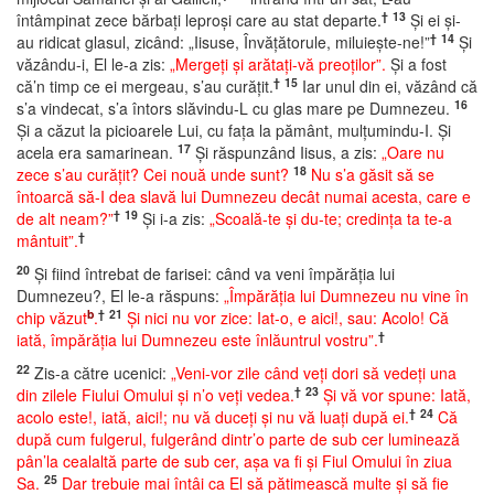
†
13
întâmpinat zece bărbaţi leproşi care au stat departe.
Şi ei şi-
†
14
au ridicat glasul, zicând: „Iisuse, Învăţătorule, miluieşte-ne!”
Şi
văzându-i, El le-a zis:
„Mergeţi şi arătaţi-vă preoţilor”.
Şi a fost
†
15
că’n timp ce ei mergeau, s’au curăţit.
Iar unul din ei, văzând că
16
s’a vindecat, s’a întors slăvindu-L cu glas mare pe Dumnezeu.
Şi a căzut la picioarele Lui, cu faţa la pământ, mulţumindu-I. Şi
17
acela era samarinean.
Şi răspunzând Iisus, a zis:
„Oare nu
18
zece s’au curăţit? Cei nouă unde sunt?
Nu s’a găsit să se
întoarcă să-I dea slavă lui Dumnezeu decât numai acesta, care e
†
19
de alt neam?”
Şi i-a zis:
„Scoală-te şi du-te; credinţa ta te-a
†
mântuit”.
20
Şi fiind întrebat de farisei: când va veni împărăţia lui
Dumnezeu?, El le-a răspuns:
„Împărăţia lui Dumnezeu nu vine în
b
†
21
chip văzut
.
Şi nici nu vor zice: Iat-o, e aici!, sau: Acolo! Că
†
iată, împărăţia lui Dumnezeu este înlăuntrul vostru”.
22
Zis-a către ucenici:
„Veni-vor zile când veţi dori să vedeţi una
†
23
din zilele Fiului Omului şi n’o veţi vedea.
Şi vă vor spune: Iată,
†
24
acolo este!, iată, aici!; nu vă duceţi şi nu vă luaţi după ei.
Că
după cum fulgerul, fulgerând dintr’o parte de sub cer luminează
pân’la cealaltă parte de sub cer, aşa va fi şi Fiul Omului în ziua
25
Sa.
Dar trebuie mai întâi ca El să pătimească multe şi să fie