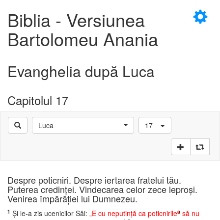
×
Biblia - Versiunea
Bartolomeu Anania
Evanghelia după Luca
D
Capitolul 17
Luca
17
D
Despre poticniri. Despre iertarea fratelui tău.
Puterea credinţei. Vindecarea celor zece leproşi.
Venirea împărăţiei lui Dumnezeu.
1
a
Şi le-a zis ucenicilor Săi:
„E cu neputinţă ca poticnirile
să nu