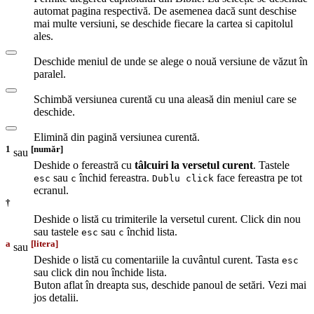
automat pagina respectivă. De asemenea dacă sunt deschise
mai multe versiuni, se deschide fiecare la cartea si capitolul
ales.
Deschide meniul de unde se alege o nouă versiune de văzut în
paralel.
Schimbă versiunea curentă cu una aleasă din meniul care se
deschide.
Elimină din pagină versiunea curentă.
1
[număr]
sau
Deshide o fereastră cu
tâlcuiri la versetul curent
. Tastele
sau
închid fereastra.
face fereastra pe tot
esc
c
Dublu click
ecranul.
†
Deshide o listă cu trimiterile la versetul curent. Click din nou
sau tastele
sau
închid lista.
esc
c
a
[litera]
sau
Deshide o listă cu comentariile la cuvântul curent. Tasta
esc
sau click din nou închide lista.
Buton aflat în dreapta sus, deschide panoul de setări. Vezi mai
jos detalii.