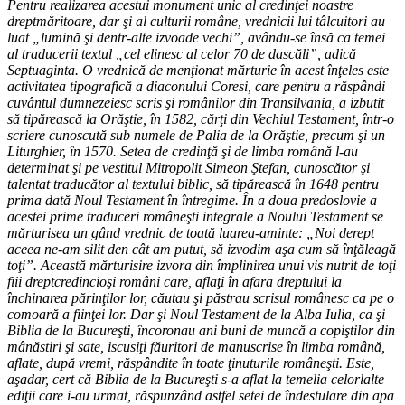
Pentru realizarea acestui monument unic al credinţei noastre
dreptmăritoare, dar şi al culturii române, vrednicii lui tâlcuitori au
luat „lumină şi dentr-alte izvoade vechi”, avându-se însă ca temei
al traducerii textul „cel elinesc al celor 70 de dascăli”, adică
Septuaginta. O vrednică de menţionat mărturie în acest înţeles este
activitatea tipografică a diaconului Coresi, care pentru a răspândi
cuvântul dumnezeiesc scris şi românilor din Transilvania, a izbutit
să tipărească la Orăştie, în 1582, cărţi din Vechiul Testament, într-o
scriere cunoscută sub numele de Palia de la Orăştie, precum şi un
Liturghier, în 1570. Setea de credinţă şi de limba română l-au
determinat şi pe vestitul Mitropolit Simeon Ştefan, cunoscător şi
talentat traducător al textului biblic, să tipărească în 1648 pentru
prima dată Noul Testament în întregime. În a doua predoslovie a
acestei prime traduceri româneşti integrale a Noului Testament se
mărturisea un gând vrednic de toată luarea-aminte: „Noi derept
aceea ne-am silit den cât am putut, să izvodim aşa cum să înţăleagă
toţi”. Această mărturisire izvora din împlinirea unui vis nutrit de toţi
fiii dreptcredincioşi români care, aflaţi în afara dreptului la
închinarea părinţilor lor, căutau şi păstrau scrisul românesc ca pe o
comoară a fiinţei lor. Dar şi Noul Testament de la Alba Iulia, ca şi
Biblia de la Bucureşti, încoronau ani buni de muncă a copiştilor din
mânăstiri şi sate, iscusiţi făuritori de manuscrise în limba română,
aflate, după vremi, răspândite în toate ţinuturile româneşti. Este,
aşadar, cert că Biblia de la Bucureşti s-a aflat la temelia celorlalte
ediţii care i-au urmat, răspunzând astfel setei de îndestulare din apa