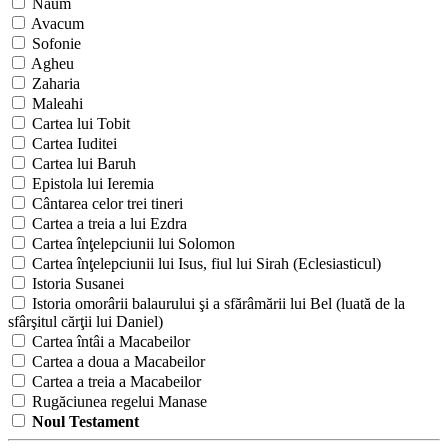
Naum
Avacum
Sofonie
Agheu
Zaharia
Maleahi
Cartea lui Tobit
Cartea Iuditei
Cartea lui Baruh
Epistola lui Ieremia
Cântarea celor trei tineri
Cartea a treia a lui Ezdra
Cartea înţelepciunii lui Solomon
Cartea înţelepciunii lui Isus, fiul lui Sirah (Eclesiasticul)
Istoria Susanei
Istoria omorârii balaurului şi a sfărâmării lui Bel (luată de la
sfârşitul cărţii lui Daniel)
Cartea întâi a Macabeilor
Cartea a doua a Macabeilor
Cartea a treia a Macabeilor
Rugăciunea regelui Manase
Noul Testament