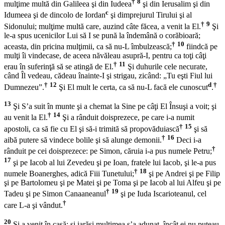
†
8
mulţime multă din Galileea şi din Iudeea
şi din Ierusalim şi din
c
Idumeea şi de dincolo de Iordan
şi dimprejurul Tirului şi al
†
9
Sidonului; mulţime multă care, auzind câte făcea, a venit la El.
Şi
le-a spus ucenicilor Lui să I se pună la îndemână o corăbioară;
†
10
aceasta, din pricina mulţimii, ca să nu-L îmbulzească;
fiindcă pe
mulţi îi vindecase, de aceea năvăleau asupră-I, pentru ca toţi câţi
†
11
erau în suferinţă să se atingă de El.
Şi duhurile cele necurate,
când Îl vedeau, cădeau înainte-I şi strigau, zicând: „Tu eşti Fiul lui
†
12
d
†
Dumnezeu”.
Şi El mult le certa, ca să nu-L facă ele cunoscut
.
13
Şi S’a suit în munte şi a chemat la Sine pe câţi El Însuşi a voit; şi
†
14
au venit la El.
Şi a rânduit doisprezece, pe care i-a numit
†
15
apostoli, ca să fie cu El şi să-i trimită să propovăduiască
şi să
†
16
aibă putere să vindece bolile şi să alunge demonii.
Deci i-a
†
rânduit pe cei doisprezece: pe Simon, căruia i-a pus numele Petru;
17
şi pe Iacob al lui Zevedeu şi pe Ioan, fratele lui Iacob, şi le-a pus
†
18
numele Boanerghes, adică Fiii Tunetului;
şi pe Andrei şi pe Filip
şi pe Bartolomeu şi pe Matei şi pe Toma şi pe Iacob al lui Alfeu şi pe
†
19
Tadeu şi pe Simon Canaaneanul
şi pe Iuda Iscarioteanul, cel
†
care L-a şi vândut.
20
Şi a venit în casă; şi iarăşi mulţimea s’a adunat, încât ei nu puteau