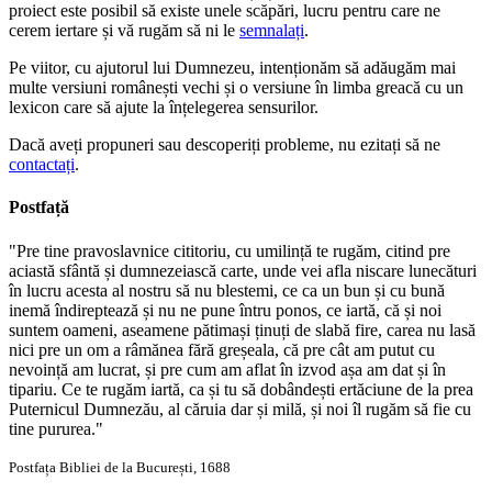
proiect este posibil să existe unele scăpări, lucru pentru care ne
cerem iertare și vă rugăm să ni le
semnalați
.
Pe viitor, cu ajutorul lui Dumnezeu, intenționăm să adăugăm mai
multe versiuni românești vechi și o versiune în limba greacă cu un
lexicon care să ajute la înțelegerea sensurilor.
Dacă aveți propuneri sau descoperiți probleme, nu ezitați să ne
contactați
.
Postfață
"Pre tine pravoslavnice cititoriu, cu umilință te rugăm, citind pre
aciastă sfântă și dumnezeiască carte, unde vei afla niscare lunecături
în lucru acesta al nostru să nu blestemi, ce ca un bun și cu bună
inemă îndireptează și nu ne pune întru ponos, ce iartă, că și noi
suntem oameni, aseamene pătimași ținuți de slabă fire, carea nu lasă
nici pre un om a râmănea fără greșeala, că pre cât am putut cu
nevoință am lucrat, și pre cum am aflat în izvod așa am dat și în
tipariu. Ce te rugăm iartă, ca și tu să dobândești ertăciune de la prea
Puternicul Dumnezău, al căruia dar și milă, și noi îl rugăm să fie cu
tine pururea."
Postfața Bibliei de la București, 1688