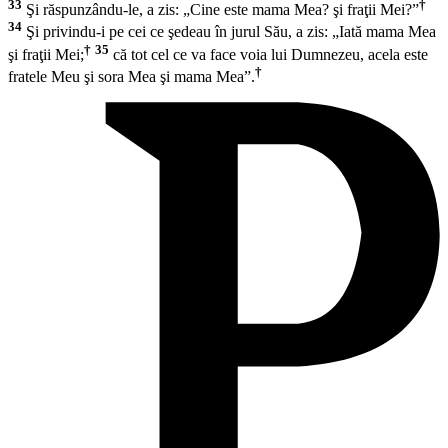
33
†
Şi răspunzându-le, a zis:
„Cine este mama Mea? şi fraţii Mei?”
34
Şi privindu-i pe cei ce şedeau în jurul Său, a zis:
„Iată mama Mea
†
35
şi fraţii Mei;
că tot cel ce va face voia lui Dumnezeu, acela este
†
fratele Meu şi sora Mea şi mama Mea”.