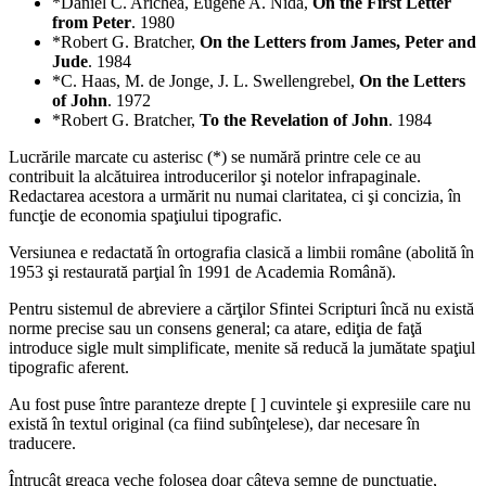
*Daniel C. Arichea, Eugene A. Nida,
On the First Letter
from Peter
. 1980
*Robert G. Bratcher,
On the Letters from James, Peter and
Jude
. 1984
*C. Haas, M. de Jonge, J. L. Swellengrebel,
On the Letters
of John
. 1972
*Robert G. Bratcher,
To the Revelation of John
. 1984
Lucrările marcate cu asterisc (*) se numără printre cele ce au
contribuit la alcătuirea introducerilor şi notelor infrapaginale.
Redactarea acestora a urmărit nu numai claritatea, ci şi concizia, în
funcţie de economia spaţiului tipografic.
Versiunea e redactată în ortografia clasică a limbii române (abolită în
1953 şi restaurată parţial în 1991 de Academia Română).
Pentru sistemul de abreviere a cărţilor Sfintei Scripturi încă nu există
norme precise sau un consens general; ca atare, ediţia de faţă
introduce sigle mult simplificate, menite să reducă la jumătate spaţiul
tipografic aferent.
Au fost puse între paranteze drepte [ ] cuvintele şi expresiile care nu
există în textul original (ca fiind subînţelese), dar necesare în
traducere.
Întrucât greaca veche folosea doar câteva semne de punctuaţie,