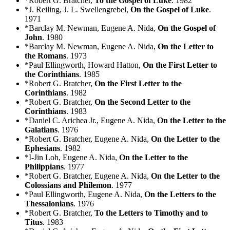
*Robert G. Bratcher,
To the Gospel of Luke
. 1982
*J. Reiling, J. L. Swellengrebel,
On the Gospel of Luke
.
1971
*Barclay M. Newman, Eugene A. Nida,
On the Gospel of
John
. 1980
*Barclay M. Newman, Eugene A. Nida,
On the Letter to
the Romans
. 1973
*Paul Ellingworth, Howard Hatton,
On the First Letter to
the Corinthians
. 1985
*Robert G. Bratcher,
On the First Letter to the
Corinthians
. 1982
*Robert G. Bratcher,
On the Second Letter to the
Corinthians
. 1983
*Daniel C. Arichea Jr., Eugene A. Nida,
On the Letter to the
Galatians
. 1976
*Robert G. Bratcher, Eugene A. Nida,
On the Letter to the
Ephesians
. 1982
*I-Jin Loh, Eugene A. Nida,
On the Letter to the
Philippians
. 1977
*Robert G. Bratcher, Eugene A. Nida,
On the Letter to the
Colossians and Philemon
. 1977
*Paul Ellingworth, Eugene A. Nida,
On the Letters to the
Thessalonians
. 1976
*Robert G. Bratcher,
To the Letters to Timothy and to
Titus
. 1983