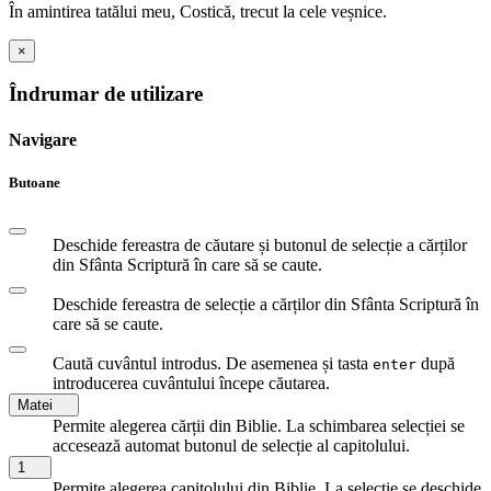
În amintirea tatălui meu, Costică, trecut la cele veșnice.
×
Îndrumar de utilizare
Navigare
Butoane
Deschide fereastra de căutare și butonul de selecție a cărților
din Sfânta Scriptură în care să se caute.
Deschide fereastra de selecție a cărților din Sfânta Scriptură în
care să se caute.
Caută cuvântul introdus. De asemenea și tasta
după
enter
introducerea cuvântului începe căutarea.
Matei
Permite alegerea cărții din Biblie. La schimbarea selecției se
accesează automat butonul de selecție al capitolului.
1
Permite alegerea capitolului din Biblie. La selecție se deschide