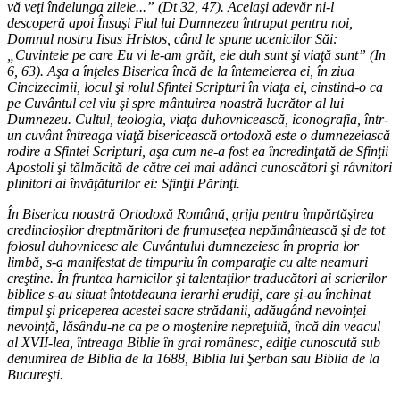
vă veţi îndelunga zilele...” (Dt 32, 47). Acelaşi adevăr ni-l
descoperă apoi Însuşi Fiul lui Dumnezeu întrupat pentru noi,
Domnul nostru Iisus Hristos, când le spune ucenicilor Săi:
„Cuvintele pe care Eu vi le-am grăit, ele duh sunt şi viaţă sunt” (In
6, 63). Aşa a înţeles Biserica încă de la întemeierea ei, în ziua
Cincizecimii, locul şi rolul Sfintei Scripturi în viaţa ei, cinstind-o ca
pe Cuvântul cel viu şi spre mântuirea noastră lucrător al lui
Dumnezeu. Cultul, teologia, viaţa duhovnicească, iconografia, într-
un cuvânt întreaga viaţă bisericească ortodoxă este o dumnezeiască
rodire a Sfintei Scripturi, aşa cum ne-a fost ea încredinţată de Sfinţii
Apostoli şi tălmăcită de către cei mai adânci cunoscători şi râvnitori
plinitori ai învăţăturilor ei: Sfinţii Părinţi.
În Biserica noastră Ortodoxă Română, grija pentru împărtăşirea
credincioşilor dreptmăritori de frumuseţea nepământească şi de tot
folosul duhovnicesc ale Cuvântului dumnezeiesc în propria lor
limbă, s-a manifestat de timpuriu în comparaţie cu alte neamuri
creştine. În fruntea harnicilor şi talentaţilor traducători ai scrierilor
biblice s-au situat întotdeauna ierarhi erudiţi, care şi-au închinat
timpul şi priceperea acestei sacre strădanii, adăugând nevoinţei
nevoinţă, lăsându-ne ca pe o moştenire nepreţuită, încă din veacul
al XVII-lea, întreaga Biblie în grai românesc, ediţie cunoscută sub
denumirea de Biblia de la 1688, Biblia lui Şerban sau Biblia de la
Bucureşti.