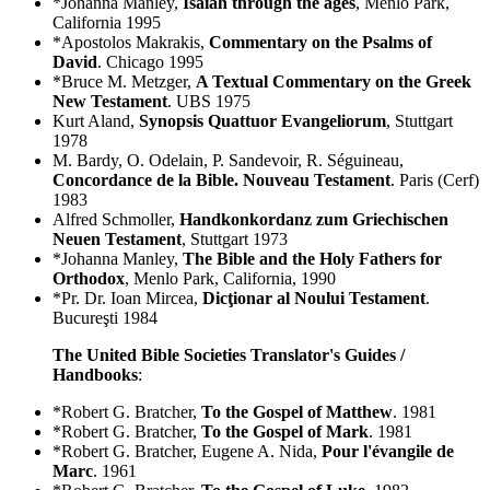
*Johanna Manley,
Isaiah through the ages
, Menlo Park,
California 1995
*Apostolos Makrakis,
Commentary on the Psalms of
David
. Chicago 1995
*Bruce M. Metzger,
A Textual Commentary on the Greek
New Testament
. UBS 1975
Kurt Aland,
Synopsis Quattuor Evangeliorum
, Stuttgart
1978
M. Bardy, O. Odelain, P. Sandevoir, R. Séguineau,
Concordance de la Bible. Nouveau Testament
. Paris (Cerf)
1983
Alfred Schmoller,
Handkonkordanz zum Griechischen
Neuen Testament
, Stuttgart 1973
*Johanna Manley,
The Bible and the Holy Fathers for
Orthodox
, Menlo Park, California, 1990
*Pr. Dr. Ioan Mircea,
Dicţionar al Noului Testament
.
Bucureşti 1984
The United Bible Societies Translator's Guides /
Handbooks
:
*Robert G. Bratcher,
To the Gospel of Matthew
. 1981
*Robert G. Bratcher,
To the Gospel of Mark
. 1981
*Robert G. Bratcher, Eugene A. Nida,
Pour l'évangile de
Marc
. 1961