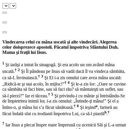
Vindecarea celui cu mâna uscată şi alte vindecări. Alegerea
celor doisprezece apostoli. Păcatul împotriva Sfântului Duh.
Mama şi fraţii lui Iisus.
1
Şi iarăşi a intrat în sinagogă. Şi era acolo un om având mâna
†
2
uscată.
Şi Îl pândeau pe Iisus să vadă dacă îl va vindeca sâmbăta,
†
3
ca să-L învinuiască.
Şi El i-a zis omului care avea mâna uscată:
†
4
„Ridică-te şi stai acolo, în mijloc!”
Şi le-a zis lor:
„Oare se cuvine
ca sâmbăta să faci bine, sau să faci rău? să mântuieşti un suflet, sau
†
5
să-l pierzi?”
Iar ei tăceau.
Şi privindu-i cu mânie şi întristându-Se
de împietrirea inimii lor, i-a zis omului:
„Întinde-ţi mâna!”
Şi el a
†
6
a
întins-o, şi mâna lui s’a făcut sănătoasă.
Şi ieşind
, fariseii au
b
†
făcut îndată sfat cu irodianii împotriva Lui, ca să-l piardă
.
7
Iar Iisus a plecat înspre mare împreună cu ucenicii Săi şi L-a urmat