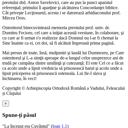
preotului drd. Anton Savelovici, care au pus la punct aparatul
referenţial; primului îi aparţine şi alcătuirea Concordanţei biblice.
Cât priveşte Lecţionarul, acesta i se datorează arhidiaconului prof.
Mircea Oros.
Ostenitorul binecuvintează memoria preotului prof. univ. dr.
Dumitru Fecioru, cel care a iniţiat această versiune, în colaborare, şi
cu care ar fi urmat s'o realizeze dacă Domnul nu l-ar fi chemat la
Sine înainte ca ei, cei doi, să fi alcătuit împreună prima pagină.
Mai presus de toate, însă, mulţumiri şi laudă lui Dumnezeu, pe Care
ostenitorul şi L-a simţit aproape de-a lungul celor unsprezece ani de
trudă pe cumpăna dintre umilinţă şi cutezanţă; El este Cel ce a făcut
ca acolo unde a lipsit vrednicia să prisosească harul şi acolo unde a
lipsit priceperea să prisosească osteneala. Lui fie-I slava şi
închinarea, în veci!
Copyright © Arhiepiscopia Ortodoxă Română a Vadului, Feleacului
și Clujului
×
Spune-ți păsul
"La început era Cuvântul" (
Ioan 1,1
)