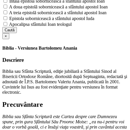
Întâia epistolă sobornicească a sfântului apostol Ioan
A doua epistolă sobornicească a sfântului apostol Ioan
A treia epistolă sobornicească a sfântului apostol Ioan
Epistola sobornicească a sfântului apostol Iuda
Apocalipsa sfântului Ioan teologul
Caută
×
Biblia - Versiunea Bartolomeu Anania
Descriere
Biblia sau Sfânta Scriptură, ediţie jubiliară a Sfântului Sinod al
Bisericii Ortodoxe Române, diortosită după Septuaginta, redactată şi
adnotată de Î.P.S. Bartolomeu Valeriu Anania, publicată în 2001.
Cuvintele lui Isus au fost evidenţiate pentru versiunea în format
electronic.
Precuvântare
Biblia sau Sfânta Scriptură este Cartea despre care Dumnezeu
spune, prin gura Sfântului Său Prooroc Moise: „ea nu-i pentru voi
doar o vorbă goală, ci e însăşi viaţa voastră, şi prin cuvântul acesta