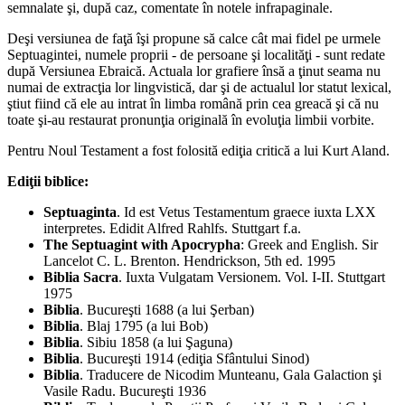
semnalate şi, după caz, comentate în notele infrapaginale.
Deşi versiunea de faţă îşi propune să calce cât mai fidel pe urmele
Septuagintei, numele proprii - de persoane şi localităţi - sunt redate
după Versiunea Ebraică. Actuala lor grafiere însă a ţinut seama nu
numai de extracţia lor lingvistică, dar şi de actualul lor statut lexical,
ştiut fiind că ele au intrat în limba română prin cea greacă şi că nu
toate şi-au restaurat pronunţia originală în evoluţia limbii vorbite.
Pentru Noul Testament a fost folosită ediţia critică a lui Kurt Aland.
Ediţii biblice:
Septuaginta
. Id est Vetus Testamentum graece iuxta LXX
interpretes. Edidit Alfred Rahlfs. Stuttgart f.a.
The Septuagint with Apocrypha
: Greek and English. Sir
Lancelot C. L. Brenton. Hendrickson, 5th ed. 1995
Biblia Sacra
. Iuxta Vulgatam Versionem. Vol. I-II. Stuttgart
1975
Biblia
. Bucureşti 1688 (a lui Şerban)
Biblia
. Blaj 1795 (a lui Bob)
Biblia
. Sibiu 1858 (a lui Şaguna)
Biblia
. Bucureşti 1914 (ediţia Sfântului Sinod)
Biblia
. Traducere de Nicodim Munteanu, Gala Galaction şi
Vasile Radu. Bucureşti 1936