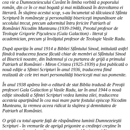
cea vie a Dumnezeiescului Cuvânt în limba vorbită a poporului
român, din ce în ce mai bogată şi mai mlădioasă în dezvoltarea ei
literară. În slujirea acestui scop, s-au încumetat să tâlcuiască Sfânta
Scriptură în româneşte şi personalităţi bisericeşti impunătoare ale
secolului trecut, precum adormitul întru fericire Patriarh al
României Nicodim Munteanu (1939-1948), Preotul profesor de
Teologie Grigorie Pişculescu (Gala Galaction) - literat şi
academician, precum şi învăţatul profesor de Teologie Vasile Radu.
După apariţia în anul 1914 a Bibliei Sfântului Sinod, intitulată astfel
fiindcă traducerea fusese făcută chiar de membri ai Sfântului Sinod
al Bisericii noastre, din îndemnul şi cu purtarea de grijă a primului
Patriarh al României - Miron Cristea (1925-1939) a fost publicată o
nouă ediţie a Sfintei Scripturi în anul 1936, traducerea fiind
realizată de cele trei mari personalităţi bisericeşti mai sus pomenite.
În anul 1938 apărea într-o editură de stat Biblia tradusă de Preoţii
profesori Gala Galaction şi Vasile Radu, iar în anul 1944 o nouă
ediţie sinodală a Sfintei Scripturi vedea lumina zilei, traducerea
acesteia aparţinând în cea mai mare parte fostului episcop Nicodim
Munteanu, la vremea aceea ridicat la slujirea şi demnitatea de
Patriarh al României.
O grijă cu totul aparte faţă de răspândirea luminii Dumnezeieştii
Scripturi - în vremurile de aprigă prigonire a credinţei creştine în