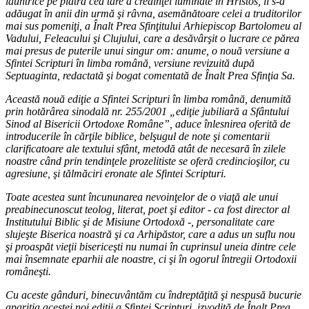
lăuntrice pe piatra cea tare a credinţei luminate în Hristos, li s-a
adăugat în anii din urmă şi râvna, asemănătoare celei a truditorilor
mai sus pomeniţi, a Înalt Prea Sfinţitului Arhiepiscop Bartolomeu al
Vadului, Feleacului şi Clujului, care a desăvârşit o lucrare ce părea
mai presus de puterile unui singur om: anume, o nouă versiune a
Sfintei Scripturi în limba română, versiune revizuită după
Septuaginta, redactată şi bogat comentată de Înalt Prea Sfinţia Sa.
Această nouă ediţie a Sfintei Scripturi în limba română, denumită
prin hotărârea sinodală nr. 255/2001 „ediţie jubiliară a Sfântului
Sinod al Bisericii Ortodoxe Române”, aduce înlesnirea oferită de
introducerile în cărţile biblice, belşugul de note şi comentarii
clarificatoare ale textului sfânt, metodă atât de necesară în zilele
noastre când prin tendinţele prozelitiste se oferă credincioşilor, cu
agresiune, şi tălmăciri eronate ale Sfintei Scripturi.
Toate acestea sunt încununarea nevoinţelor de o viaţă ale unui
preabinecunoscut teolog, literat, poet şi editor - ca fost director al
Institutului Biblic şi de Misiune Ortodoxă -, personalitate care
slujeşte Biserica noastră şi ca Arhipăstor, care a adus un suflu nou
şi proaspăt vieţii bisericeşti nu numai în cuprinsul uneia dintre cele
mai însemnate eparhii ale noastre, ci şi în ogorul întregii Ortodoxii
româneşti.
Cu aceste gânduri, binecuvântăm cu îndreptăţită şi nespusă bucurie
apariţia acestei noi ediţii a Sfintei Scripturi, izvodită de Înalt Prea