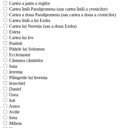
Cartea a patra a regilor
Cartea întâi Paralipomena (sau cartea întâi a cronicilor)
Cartea a doua Paralipomena (sau cartea a doua a cronicilor)
Cartea întâi a lui Ezdra
Cartea lui Neemia (sau a doua Ezdra)
Estera
Cartea lui Iov
Psalmii
Pildele lui Solomon
Ecclesiastul
Cântarea cântărilor
Isaia
Ieremia
Plângerile lui Ieremia
Iezechiel
Daniel
Osea
Ioil
Amos
Avdie
Iona
Miheia