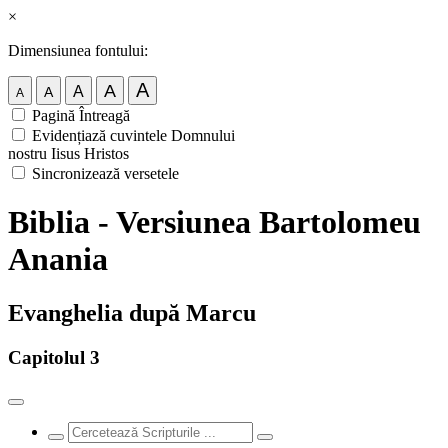
×
Dimensiunea fontului:
A
A
A
A
A
Pagină Întreagă
Evidențiază cuvintele Domnului
nostru Iisus Hristos
Sincronizează versetele
Biblia - Versiunea Bartolomeu
Anania
Evanghelia după Marcu
Capitolul 3