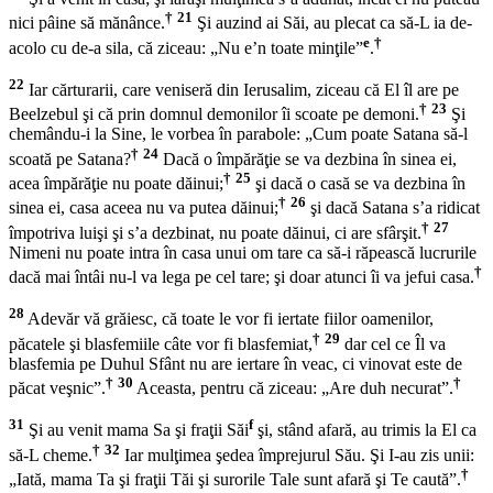
†
21
nici pâine să mănânce.
Şi auzind ai Săi, au plecat ca să-L ia de-
e
†
acolo cu de-a sila, că ziceau: „Nu e’n toate minţile”
.
22
Iar cărturarii, care veniseră din Ierusalim, ziceau că El îl are pe
†
23
Beelzebul şi că prin domnul demonilor îi scoate pe demoni.
Şi
chemându-i la Sine, le vorbea în parabole:
„Cum poate Satana să-l
†
24
scoată pe Satana?
Dacă o împărăţie se va dezbina în sinea ei,
†
25
acea împărăţie nu poate dăinui;
şi dacă o casă se va dezbina în
†
26
sinea ei, casa aceea nu va putea dăinui;
şi dacă Satana s’a ridicat
†
27
împotriva luişi şi s’a dezbinat, nu poate dăinui, ci are sfârşit.
Nimeni nu poate intra în casa unui om tare ca să-i răpească lucrurile
†
dacă mai întâi nu-l va lega pe cel tare; şi doar atunci îi va jefui casa.
28
Adevăr vă grăiesc, că toate le vor fi iertate fiilor oamenilor,
†
29
păcatele şi blasfemiile câte vor fi blasfemiat,
dar cel ce Îl va
blasfemia pe Duhul Sfânt nu are iertare în veac, ci vinovat este de
†
30
†
păcat veşnic”.
Aceasta, pentru că ziceau: „Are duh necurat”.
31
f
Şi au venit mama Sa şi fraţii Săi
şi, stând afară, au trimis la El ca
†
32
să-L cheme.
Iar mulţimea şedea împrejurul Său. Şi I-au zis unii:
†
„Iată, mama Ta şi fraţii Tăi şi surorile Tale sunt afară şi Te caută”.