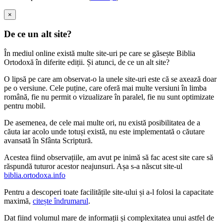
×
De ce un alt site?
În mediul online există multe site-uri pe care se găsește Biblia
Ortodoxă în diferite ediții. Și atunci, de ce un alt site?
O lipsă pe care am observat-o la unele site-uri este că se axează doar
pe o versiune. Cele puține, care oferă mai multe versiuni în limba
română, fie nu permit o vizualizare în paralel, fie nu sunt optimizate
pentru mobil.
De asemenea, de cele mai multe ori, nu există posibilitatea de a
căuta iar acolo unde totuși există, nu este implementată o căutare
avansată în Sfânta Scriptură.
Acestea fiind observațiile, am avut pe inimă să fac acest site care să
răspundă tuturor acestor neajunsuri. Așa s-a născut site-ul
biblia.ortodoxa.info
Pentru a descoperi toate facilitățile site-ului și a-l folosi la capacitate
maximă,
citește îndrumarul
.
Dat fiind volumul mare de informații și complexitatea unui astfel de