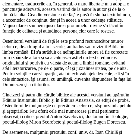
elementare, traducerile au, în general, o mare libertate în a adopta o
punctuaţie adecvată, aceasta variind de la autor la autor şi de la o
limbă la alta. Cea din versiunea de faţă e pusă în slujba textului nou,
a accentelor de conţinut, dar şi în aceea a unor cadenţe stilistice.
Majuscularea sau nemajuscularea pronumelor divine s'a făcut în
funcţie de calitatea şi atitudinea personajelor care le rostesc.
Ostenitorul versiunii de faţă le este profund recunoscător tuturor
celor ce, de-a lungul a trei secole, au tradus sau revizuit Biblia în
limba română. El s'a străduit ca neîmplinirile unora să fie corectate
prin izbânzile altora şi să alcătuiască astfel un text credincios
originalului şi potrivit cu vârsta de acum a limbii române, evitând
atât literaturizarea, pe de-o parte, cât şi juxtalinearitatea, pe de alta.
Pentru soluţiile care-i aparţin, atât în echivalenţele lexicale, cât şi în
cele sintactice, îşi asumă, cu umilinţă, cuvenita răspundere în faţa lui
Dumnezeu şi a cititorilor.
Cincizeci şi patru din cărţile biblice ale acestei versiuni au apărut în
Editura Institutului Biblic şi în Editura Anastasia, ca ediţii de probă.
Ostenitorul le mulţumeşte cu precădere celor ce, răspunzând apelului
şi aşteptărilor, i-au oferit cele mai numeroase şi mai pertinente
observaţii critice: preotul Anton Savelovici, doctorand în Teologie,
poetul-filolog Miron Scorobete şi poetul-filolog Eugen Dorcescu.
De asemenea, mulţumiri preotului conf. univ. dr. Ioan Chirilă şi