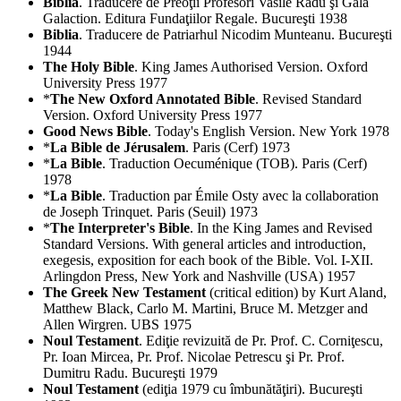
Biblia
. Traducere de Preoţii Profesori Vasile Radu şi Gala
Galaction. Editura Fundaţiilor Regale. Bucureşti 1938
Biblia
. Traducere de Patriarhul Nicodim Munteanu. Bucureşti
1944
The Holy Bible
. King James Authorised Version. Oxford
University Press 1977
*
The New Oxford Annotated Bible
. Revised Standard
Version. Oxford University Press 1977
Good News Bible
. Today's English Version. New York 1978
*
La Bible de Jérusalem
. Paris (Cerf) 1973
*
La Bible
. Traduction Oecuménique (TOB). Paris (Cerf)
1978
*
La Bible
. Traduction par Émile Osty avec la collaboration
de Joseph Trinquet. Paris (Seuil) 1973
*
The Interpreter's Bible
. In the King James and Revised
Standard Versions. With general articles and introduction,
exegesis, exposition for each book of the Bible. Vol. I-XII.
Arlingdon Press, New York and Nashville (USA) 1957
The Greek New Testament
(critical edition) by Kurt Aland,
Matthew Black, Carlo M. Martini, Bruce M. Metzger and
Allen Wirgren. UBS 1975
Noul Testament
. Ediţie revizuită de Pr. Prof. C. Corniţescu,
Pr. Ioan Mircea, Pr. Prof. Nicolae Petrescu şi Pr. Prof.
Dumitru Radu. Bucureşti 1979
Noul Testament
(ediţia 1979 cu îmbunătăţiri). Bucureşti