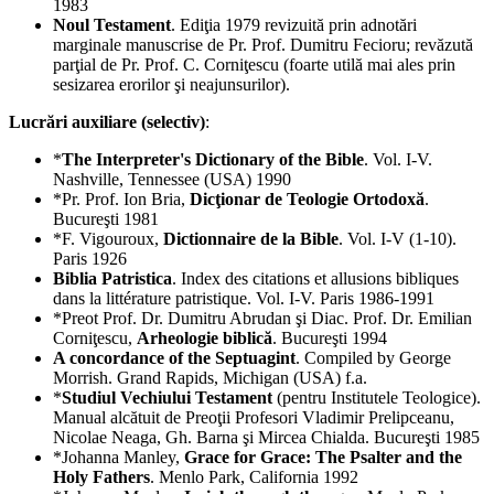
1983
Noul Testament
. Ediţia 1979 revizuită prin adnotări
marginale manuscrise de Pr. Prof. Dumitru Fecioru; revăzută
parţial de Pr. Prof. C. Corniţescu (foarte utilă mai ales prin
sesizarea erorilor şi neajunsurilor).
Lucrări auxiliare (selectiv)
:
*
The Interpreter's Dictionary of the Bible
. Vol. I-V.
Nashville, Tennessee (USA) 1990
*Pr. Prof. Ion Bria,
Dicţionar de Teologie Ortodoxă
.
Bucureşti 1981
*F. Vigouroux,
Dictionnaire de la Bible
. Vol. I-V (1-10).
Paris 1926
Biblia Patristica
. Index des citations et allusions bibliques
dans la littérature patristique. Vol. I-V. Paris 1986-1991
*Preot Prof. Dr. Dumitru Abrudan şi Diac. Prof. Dr. Emilian
Corniţescu,
Arheologie biblică
. Bucureşti 1994
A concordance of the Septuagint
. Compiled by George
Morrish. Grand Rapids, Michigan (USA) f.a.
*
Studiul Vechiului Testament
(pentru Institutele Teologice).
Manual alcătuit de Preoţii Profesori Vladimir Prelipceanu,
Nicolae Neaga, Gh. Barna şi Mircea Chialda. Bucureşti 1985
*Johanna Manley,
Grace for Grace: The Psalter and the
Holy Fathers
. Menlo Park, California 1992