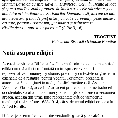
Sfinţitul Bartolomeu spre slava lui Dumnezeu Celui în Treime lăudat
şi spre o mai înlesnită apropiere de înţelesurile cele adevărate şi de
mântuire pricinuitoare ale Scripturilor Dumnezeieşti, lucrare cu atât
mai necesară şi mai de preţ astăzi, cu cât s-au înmulţit peste măsură
cei care, potrivit Apostolului, „neştiutori şi neîntăriţi le
răstălmăcesc... spre a lor pierzare” (2 Ptr 3, 16).
TEOCTIST
Patriarhul Bisericii Ortodoxe Române
Notă asupra ediţiei
Această versiune a Bibliei a fost întocmită prin metoda comparatistă:
ediţia curentă a fost confruntată cu treisprezece versiuni
reprezentative, româneşti şi străine, precum şi cu textele originale, în
osteneala de a restaura, pentru Vechiul Testament, prezenţa şi
autoritatea Septuagintei în tradiţia biblică românească. Aşadar,
Versiunea Ebraică, accesibilă adiacent prin cele mai bune traduceri
occidentale, s'a aflat în continuă şi amănunţită alăturare cu versiunea
greacă, aceasta din urmă fiind reprezentată atât de tălmăcirile
româneşti tipărite între 1688-1914, cât şi de textul ediţiei critice a lui
Alfred Rahlfs.
Diferenţele semnificative dintre versiunile greacă şi ebraică sunt