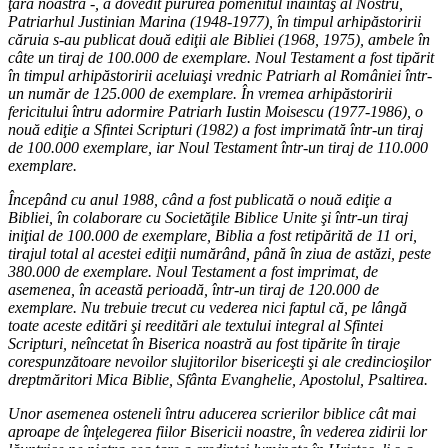
ţara noastră -, a dovedit pururea pomenitul înaintaş al Nostru,
Patriarhul Justinian Marina (1948-1977), în timpul arhipăstoririi
căruia s-au publicat două ediţii ale Bibliei (1968, 1975), ambele în
câte un tiraj de 100.000 de exemplare. Noul Testament a fost tipărit
în timpul arhipăstoririi aceluiaşi vrednic Patriarh al României într-
un număr de 125.000 de exemplare. În vremea arhipăstoririi
fericitului întru adormire Patriarh Iustin Moisescu (1977-1986), o
nouă ediţie a Sfintei Scripturi (1982) a fost imprimată într-un tiraj
de 100.000 exemplare, iar Noul Testament într-un tiraj de 110.000
exemplare.
Începând cu anul 1988, când a fost publicată o nouă ediţie a
Bibliei, în colaborare cu Societăţile Biblice Unite şi într-un tiraj
iniţial de 100.000 de exemplare, Biblia a fost retipărită de 11 ori,
tirajul total al acestei ediţii numărând, până în ziua de astăzi, peste
380.000 de exemplare. Noul Testament a fost imprimat, de
asemenea, în această perioadă, într-un tiraj de 120.000 de
exemplare. Nu trebuie trecut cu vederea nici faptul că, pe lângă
toate aceste editări şi reeditări ale textului integral al Sfintei
Scripturi, neîncetat în Biserica noastră au fost tipărite în tiraje
corespunzătoare nevoilor slujitorilor bisericeşti şi ale credincioşilor
dreptmăritori Mica Biblie, Sfânta Evanghelie, Apostolul, Psaltirea.
Unor asemenea osteneli întru aducerea scrierilor biblice cât mai
aproape de înţelegerea fiilor Bisericii noastre, în vederea zidirii lor