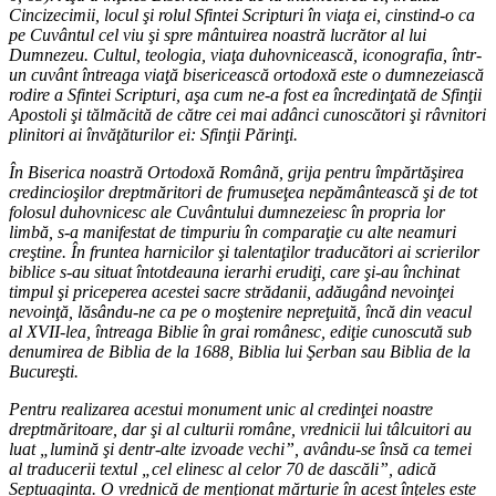
Cincizecimii, locul şi rolul Sfintei Scripturi în viaţa ei, cinstind-o ca
pe Cuvântul cel viu şi spre mântuirea noastră lucrător al lui
Dumnezeu. Cultul, teologia, viaţa duhovnicească, iconografia, într-
un cuvânt întreaga viaţă bisericească ortodoxă este o dumnezeiască
rodire a Sfintei Scripturi, aşa cum ne-a fost ea încredinţată de Sfinţii
Apostoli şi tălmăcită de către cei mai adânci cunoscători şi râvnitori
plinitori ai învăţăturilor ei: Sfinţii Părinţi.
În Biserica noastră Ortodoxă Română, grija pentru împărtăşirea
credincioşilor dreptmăritori de frumuseţea nepământească şi de tot
folosul duhovnicesc ale Cuvântului dumnezeiesc în propria lor
limbă, s-a manifestat de timpuriu în comparaţie cu alte neamuri
creştine. În fruntea harnicilor şi talentaţilor traducători ai scrierilor
biblice s-au situat întotdeauna ierarhi erudiţi, care şi-au închinat
timpul şi priceperea acestei sacre strădanii, adăugând nevoinţei
nevoinţă, lăsându-ne ca pe o moştenire nepreţuită, încă din veacul
al XVII-lea, întreaga Biblie în grai românesc, ediţie cunoscută sub
denumirea de Biblia de la 1688, Biblia lui Şerban sau Biblia de la
Bucureşti.
Pentru realizarea acestui monument unic al credinţei noastre
dreptmăritoare, dar şi al culturii române, vrednicii lui tâlcuitori au
luat „lumină şi dentr-alte izvoade vechi”, avându-se însă ca temei
al traducerii textul „cel elinesc al celor 70 de dascăli”, adică
Septuaginta. O vrednică de menţionat mărturie în acest înţeles este