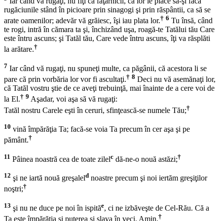
Iar când vă rugaţi, nu fiţi ca făţarnicii, că lor le place să-şi facă
rugăciunile stând în picioare prin sinagogi şi prin răspântii, ca să se
†
6
arate oamenilor; adevăr vă grăiesc, îşi iau plata lor.
Tu însă, când
te rogi, intră în cămara ta şi, închizând uşa, roagă-te Tatălui tău Care
este întru ascuns; şi Tatăl tău, Care vede întru ascuns, îţi va răsplăti
†
la arătare.
7
Iar când vă rugaţi, nu spuneţi multe, ca păgânii, că acestora li se
†
8
pare că prin vorbăria lor vor fi ascultaţi.
Deci nu vă asemănaţi lor,
că Tatăl vostru ştie de ce aveţi trebuinţă, mai înainte de a cere voi de
†
9
la El.
Aşadar, voi aşa să vă rugaţi:
†
Tatăl nostru Carele eşti în ceruri, sfinţească-se numele Tău;
10
vină împărăţia Ta; facă-se voia Ta precum în cer aşa şi pe
†
pământ.
11
c
†
Pâinea noastră cea de toate zilel
dă-ne-o nouă astăzi;
12
d
şi ne iartă nouă greşalel
noastre precum şi noi iertăm greşiţilor
†
noştri;
13
e
şi nu ne duce pe noi în ispită
, ci ne izbăveşte de Cel-Rău. Că a
†
Ta este împărăţia şi puterea şi slava în veci. Amin.