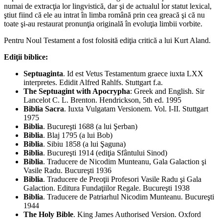
numai de extracţia lor lingvistică, dar şi de actualul lor statut lexical,
ştiut fiind că ele au intrat în limba română prin cea greacă şi că nu
toate şi-au restaurat pronunţia originală în evoluţia limbii vorbite.
Pentru Noul Testament a fost folosită ediţia critică a lui Kurt Aland.
Ediţii biblice:
Septuaginta
. Id est Vetus Testamentum graece iuxta LXX
interpretes. Edidit Alfred Rahlfs. Stuttgart f.a.
The Septuagint with Apocrypha
: Greek and English. Sir
Lancelot C. L. Brenton. Hendrickson, 5th ed. 1995
Biblia Sacra
. Iuxta Vulgatam Versionem. Vol. I-II. Stuttgart
1975
Biblia
. Bucureşti 1688 (a lui Şerban)
Biblia
. Blaj 1795 (a lui Bob)
Biblia
. Sibiu 1858 (a lui Şaguna)
Biblia
. Bucureşti 1914 (ediţia Sfântului Sinod)
Biblia
. Traducere de Nicodim Munteanu, Gala Galaction şi
Vasile Radu. Bucureşti 1936
Biblia
. Traducere de Preoţii Profesori Vasile Radu şi Gala
Galaction. Editura Fundaţiilor Regale. Bucureşti 1938
Biblia
. Traducere de Patriarhul Nicodim Munteanu. Bucureşti
1944
The Holy Bible
. King James Authorised Version. Oxford