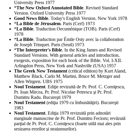
University Press 1977
*
The New Oxford Annotated Bible
. Revised Standard
Version. Oxford University Press 1977
Good News Bible
. Today's English Version. New York 1978
*
La Bible de Jérusalem
. Paris (Cerf) 1973
*
La Bible
. Traduction Oecuménique (TOB). Paris (Cerf)
1978
*
La Bible
. Traduction par Émile Osty avec la collaboration
de Joseph Trinquet. Paris (Seuil) 1973
*
The Interpreter's Bible
. In the King James and Revised
Standard Versions. With general articles and introduction,
exegesis, exposition for each book of the Bible. Vol. I-XII.
Arlingdon Press, New York and Nashville (USA) 1957
The Greek New Testament
(critical edition) by Kurt Aland,
Matthew Black, Carlo M. Martini, Bruce M. Metzger and
Allen Wirgren. UBS 1975
Noul Testament
. Ediţie revizuită de Pr. Prof. C. Corniţescu,
Pr. Ioan Mircea, Pr. Prof. Nicolae Petrescu şi Pr. Prof.
Dumitru Radu. Bucureşti 1979
Noul Testament
(ediţia 1979 cu îmbunătăţiri). Bucureşti
1983
Noul Testament
. Ediţia 1979 revizuită prin adnotări
marginale manuscrise de Pr. Prof. Dumitru Fecioru; revăzută
parţial de Pr. Prof. C. Corniţescu (foarte utilă mai ales prin
sesizarea erorilor şi neajunsurilor).