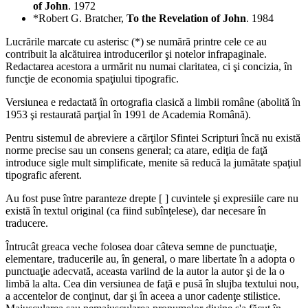
of John
. 1972
*Robert G. Bratcher,
To the Revelation of John
. 1984
Lucrările marcate cu asterisc (*) se numără printre cele ce au
contribuit la alcătuirea introducerilor şi notelor infrapaginale.
Redactarea acestora a urmărit nu numai claritatea, ci şi concizia, în
funcţie de economia spaţiului tipografic.
Versiunea e redactată în ortografia clasică a limbii române (abolită în
1953 şi restaurată parţial în 1991 de Academia Română).
Pentru sistemul de abreviere a cărţilor Sfintei Scripturi încă nu există
norme precise sau un consens general; ca atare, ediţia de faţă
introduce sigle mult simplificate, menite să reducă la jumătate spaţiul
tipografic aferent.
Au fost puse între paranteze drepte [ ] cuvintele şi expresiile care nu
există în textul original (ca fiind subînţelese), dar necesare în
traducere.
Întrucât greaca veche folosea doar câteva semne de punctuaţie,
elementare, traducerile au, în general, o mare libertate în a adopta o
punctuaţie adecvată, aceasta variind de la autor la autor şi de la o
limbă la alta. Cea din versiunea de faţă e pusă în slujba textului nou,
a accentelor de conţinut, dar şi în aceea a unor cadenţe stilistice.