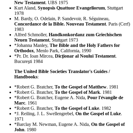
New Testament
. UBS 1975
Kurt Aland,
Synopsis Quattuor Evangeliorum
, Stuttgart
1978
M. Bardy, O. Odelain, P. Sandevoir, R. Séguineau,
Concordance de la Bible. Nouveau Testament
. Paris (Cerf)
1983
Alfred Schmoller,
Handkonkordanz zum Griechischen
Neuen Testament
, Stuttgart 1973
*Johanna Manley,
The Bible and the Holy Fathers for
Orthodox
, Menlo Park, California, 1990
*Pr. Dr. Ioan Mircea,
Dicţionar al Noului Testament
.
Bucureşti 1984
The United Bible Societies Translator's Guides /
Handbooks
:
*Robert G. Bratcher,
To the Gospel of Matthew
. 1981
*Robert G. Bratcher,
To the Gospel of Mark
. 1981
*Robert G. Bratcher, Eugene A. Nida,
Pour l'évangile de
Marc
. 1961
*Robert G. Bratcher,
To the Gospel of Luke
. 1982
*J. Reiling, J. L. Swellengrebel,
On the Gospel of Luke
.
1971
*Barclay M. Newman, Eugene A. Nida,
On the Gospel of
John
. 1980