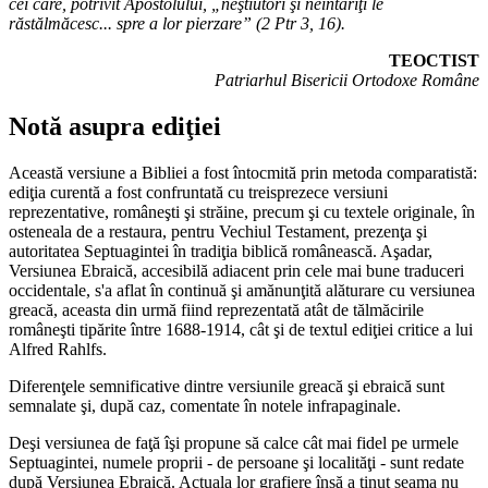
cei care, potrivit Apostolului, „neştiutori şi neîntăriţi le
răstălmăcesc... spre a lor pierzare” (2 Ptr 3, 16).
TEOCTIST
Patriarhul Bisericii Ortodoxe Române
Notă asupra ediţiei
Această versiune a Bibliei a fost întocmită prin metoda comparatistă:
ediţia curentă a fost confruntată cu treisprezece versiuni
reprezentative, româneşti şi străine, precum şi cu textele originale, în
osteneala de a restaura, pentru Vechiul Testament, prezenţa şi
autoritatea Septuagintei în tradiţia biblică românească. Aşadar,
Versiunea Ebraică, accesibilă adiacent prin cele mai bune traduceri
occidentale, s'a aflat în continuă şi amănunţită alăturare cu versiunea
greacă, aceasta din urmă fiind reprezentată atât de tălmăcirile
româneşti tipărite între 1688-1914, cât şi de textul ediţiei critice a lui
Alfred Rahlfs.
Diferenţele semnificative dintre versiunile greacă şi ebraică sunt
semnalate şi, după caz, comentate în notele infrapaginale.
Deşi versiunea de faţă îşi propune să calce cât mai fidel pe urmele
Septuagintei, numele proprii - de persoane şi localităţi - sunt redate
după Versiunea Ebraică. Actuala lor grafiere însă a ţinut seama nu