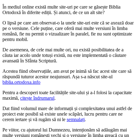
În mediul online există multe site-uri pe care se găsește Biblia
Ortodoxă în diferite ediții. Și atunci, de ce un alt site?
O lipsă pe care am observat-o la unele site-uri este că se axează doar
pe o versiune. Cele puține, care oferă mai multe versiuni în limba
română, fie nu permit o vizualizare în paralel, fie nu sunt optimizate
pentru mobil.
De asemenea, de cele mai multe ori, nu există posibilitatea de a
căuta iar acolo unde totuși există, nu este implementată o căutare
avansată în Sfânta Scriptură.
Acestea fiind observațiile, am avut pe inimă să fac acest site care să
răspundă tuturor acestor neajunsuri. Așa s-a născut site-ul
biblia.ortodoxa.info
Pentru a descoperi toate facilitățile site-ului și a-l folosi la capacitate
maximă,
citește îndrumarul
.
Dat fiind volumul mare de informații și complexitatea unui astfel de
proiect este posibil să existe unele scăpări, lucru pentru care ne
cerem iertare și vă rugăm să ni le
semnalați
.
Pe viitor, cu ajutorul lui Dumnezeu, intenționăm să adăugăm mai
multe versiuni românești vechi și o versiune în limba greacă cu un