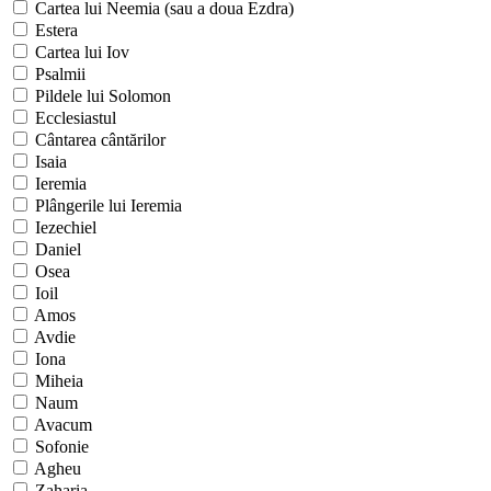
Cartea lui Neemia (sau a doua Ezdra)
Estera
Cartea lui Iov
Psalmii
Pildele lui Solomon
Ecclesiastul
Cântarea cântărilor
Isaia
Ieremia
Plângerile lui Ieremia
Iezechiel
Daniel
Osea
Ioil
Amos
Avdie
Iona
Miheia
Naum
Avacum
Sofonie
Agheu
Zaharia