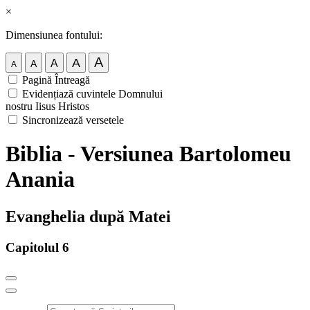
×
Dimensiunea fontului:
A
A
A
A
A
Pagină Întreagă
Evidențiază cuvintele Domnului
nostru Iisus Hristos
Sincronizează versetele
Biblia - Versiunea Bartolomeu
Anania
Evanghelia după Matei
Capitolul 6