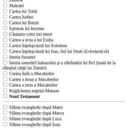
Maleahi
Cartea lui Tobit
Cartea Iuditei
Cartea lui Baruh
Epistola lui Ieremia
Cântarea celor trei tineri
Cartea a treia a lui Ezdra
Cartea înţelepciunii lui Solomon
Cartea înţelepciunii lui Isus, fiul lui Sirah (Eclesiasticul)
Istoria Susanei
Istoria omorârii balaurului şi a sfărâmării lui Bel (luată de la
sfârşitul cărţii lui Daniel)
Cartea întâi a Macabeilor
Cartea a doua a Macabeilor
Cartea a treia a Macabeilor
Rugăciunea regelui Manase
Noul Testament
Sfânta evanghelie după Matei
Sfânta evanghelie după Marcu
Sfânta evanghelie după Luca
Sfânta evanghelie după Ioan