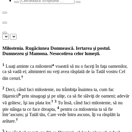
Milostenia. Rugăciunea Domnească. Iertarea şi postul.
Dumnezeu şi Mamona. Nesocotirea celor lumeşti.
1
a
Luaţi aminte ca milosteni
voastră să nu o faceţi în faţa oamenilor,
ca să vadă ei; altminteri nu veţi avea răsplată de la Tatăl vostru Cel
†
din ceruri.
2
Deci, când faci milostenie, nu trâmbiţa înaintea ta, cum fac
b
făţarnicii
prin sinagogi şi pe uliţe, ca să fie slăviţi de oameni; adevăr
†
3
vă grăiesc, îşi iau plata lor.
Tu însă, când faci milostenie, să nu
4
ştie stânga ta ce face dreapta,
pentru ca milostenia ta să fie
într’ascuns; şi Tatăl tău, Care vede întru ascuns, îţi va răsplăti la
†
arătare.
5