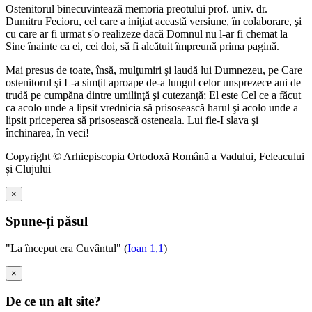
Ostenitorul binecuvintează memoria preotului prof. univ. dr.
Dumitru Fecioru, cel care a iniţiat această versiune, în colaborare, şi
cu care ar fi urmat s'o realizeze dacă Domnul nu l-ar fi chemat la
Sine înainte ca ei, cei doi, să fi alcătuit împreună prima pagină.
Mai presus de toate, însă, mulţumiri şi laudă lui Dumnezeu, pe Care
ostenitorul şi L-a simţit aproape de-a lungul celor unsprezece ani de
trudă pe cumpăna dintre umilinţă şi cutezanţă; El este Cel ce a făcut
ca acolo unde a lipsit vrednicia să prisosească harul şi acolo unde a
lipsit priceperea să prisosească osteneala. Lui fie-I slava şi
închinarea, în veci!
Copyright © Arhiepiscopia Ortodoxă Română a Vadului, Feleacului
și Clujului
×
Spune-ți păsul
"La început era Cuvântul" (
Ioan 1,1
)
×
De ce un alt site?