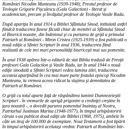
României Nicodim Munteanu (1939-1948), Preotul profesor de
Teologie Grigorie Pişculescu (Gala Galaction) - literat şi
academician, precum şi învăţatul profesor de Teologie Vasile Radu.
După apariţia în anul 1914 a Bibliei Sfântului Sinod, intitulată astfel
fiindcă traducerea fusese făcută chiar de membri ai Sfântului Sinod
al Bisericii noastre, din îndemnul şi cu purtarea de grijă a primului
Patriarh al României - Miron Cristea (1925-1939) a fost publicată o
nouă ediţie a Sfintei Scripturi în anul 1936, traducerea fiind
realizată de cele trei mari personalităţi bisericeşti mai sus pomenite.
În anul 1938 apărea într-o editură de stat Biblia tradusă de Preoţii
profesori Gala Galaction şi Vasile Radu, iar în anul 1944 o nouă
ediţie sinodală a Sfintei Scripturi vedea lumina zilei, traducerea
acesteia aparţinând în cea mai mare parte fostului episcop Nicodim
Munteanu, la vremea aceea ridicat la slujirea şi demnitatea de
Patriarh al României.
O grijă cu totul aparte faţă de răspândirea luminii Dumnezeieştii
Scripturi - în vremurile de aprigă prigonire a credinţei creştine în
ţara noastră -, a dovedit pururea pomenitul înaintaş al Nostru,
Patriarhul Justinian Marina (1948-1977), în timpul arhipăstoririi
căruia s-au publicat două ediţii ale Bibliei (1968, 1975), ambele în
câte un tiraj de 100.000 de exemplare. Noul Testament a fost tipărit
în timpul arhipăstoririi aceluiaşi vrednic Patriarh al României într-