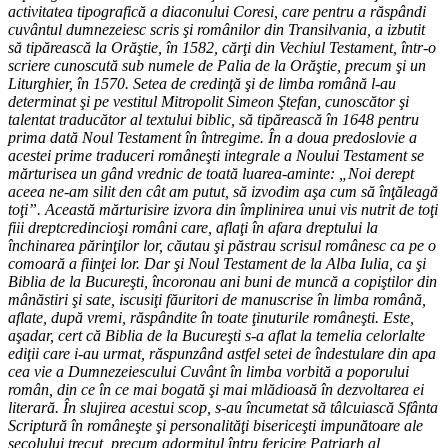
activitatea tipografică a diaconului Coresi, care pentru a răspândi
cuvântul dumnezeiesc scris şi românilor din Transilvania, a izbutit
să tipărească la Orăştie, în 1582, cărţi din Vechiul Testament, într-o
scriere cunoscută sub numele de Palia de la Orăştie, precum şi un
Liturghier, în 1570. Setea de credinţă şi de limba română l-au
determinat şi pe vestitul Mitropolit Simeon Ştefan, cunoscător şi
talentat traducător al textului biblic, să tipărească în 1648 pentru
prima dată Noul Testament în întregime. În a doua predoslovie a
acestei prime traduceri româneşti integrale a Noului Testament se
mărturisea un gând vrednic de toată luarea-aminte: „Noi derept
aceea ne-am silit den cât am putut, să izvodim aşa cum să înţăleagă
toţi”. Această mărturisire izvora din împlinirea unui vis nutrit de toţi
fiii dreptcredincioşi români care, aflaţi în afara dreptului la
închinarea părinţilor lor, căutau şi păstrau scrisul românesc ca pe o
comoară a fiinţei lor. Dar şi Noul Testament de la Alba Iulia, ca şi
Biblia de la Bucureşti, încoronau ani buni de muncă a copiştilor din
mânăstiri şi sate, iscusiţi făuritori de manuscrise în limba română,
aflate, după vremi, răspândite în toate ţinuturile româneşti. Este,
aşadar, cert că Biblia de la Bucureşti s-a aflat la temelia celorlalte
ediţii care i-au urmat, răspunzând astfel setei de îndestulare din apa
cea vie a Dumnezeiescului Cuvânt în limba vorbită a poporului
român, din ce în ce mai bogată şi mai mlădioasă în dezvoltarea ei
literară. În slujirea acestui scop, s-au încumetat să tâlcuiască Sfânta
Scriptură în româneşte şi personalităţi bisericeşti impunătoare ale
secolului trecut, precum adormitul întru fericire Patriarh al