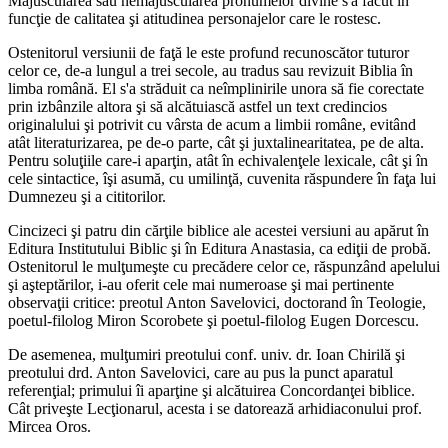
Majuscularea sau nemajuscularea pronumelor divine s'a făcut în
funcţie de calitatea şi atitudinea personajelor care le rostesc.
Ostenitorul versiunii de faţă le este profund recunoscător tuturor
celor ce, de-a lungul a trei secole, au tradus sau revizuit Biblia în
limba română. El s'a străduit ca neîmplinirile unora să fie corectate
prin izbânzile altora şi să alcătuiască astfel un text credincios
originalului şi potrivit cu vârsta de acum a limbii române, evitând
atât literaturizarea, pe de-o parte, cât şi juxtalinearitatea, pe de alta.
Pentru soluţiile care-i aparţin, atât în echivalenţele lexicale, cât şi în
cele sintactice, îşi asumă, cu umilinţă, cuvenita răspundere în faţa lui
Dumnezeu şi a cititorilor.
Cincizeci şi patru din cărţile biblice ale acestei versiuni au apărut în
Editura Institutului Biblic şi în Editura Anastasia, ca ediţii de probă.
Ostenitorul le mulţumeşte cu precădere celor ce, răspunzând apelului
şi aşteptărilor, i-au oferit cele mai numeroase şi mai pertinente
observaţii critice: preotul Anton Savelovici, doctorand în Teologie,
poetul-filolog Miron Scorobete şi poetul-filolog Eugen Dorcescu.
De asemenea, mulţumiri preotului conf. univ. dr. Ioan Chirilă şi
preotului drd. Anton Savelovici, care au pus la punct aparatul
referenţial; primului îi aparţine şi alcătuirea Concordanţei biblice.
Cât priveşte Lecţionarul, acesta i se datorează arhidiaconului prof.
Mircea Oros.