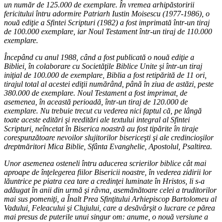
un număr de 125.000 de exemplare. În vremea arhipăstoririi
fericitului întru adormire Patriarh Iustin Moisescu (1977-1986), o
nouă ediţie a Sfintei Scripturi (1982) a fost imprimată într-un tiraj
de 100.000 exemplare, iar Noul Testament într-un tiraj de 110.000
exemplare.
Începând cu anul 1988, când a fost publicată o nouă ediţie a
Bibliei, în colaborare cu Societăţile Biblice Unite şi într-un tiraj
iniţial de 100.000 de exemplare, Biblia a fost retipărită de 11 ori,
tirajul total al acestei ediţii numărând, până în ziua de astăzi, peste
380.000 de exemplare. Noul Testament a fost imprimat, de
asemenea, în această perioadă, într-un tiraj de 120.000 de
exemplare. Nu trebuie trecut cu vederea nici faptul că, pe lângă
toate aceste editări şi reeditări ale textului integral al Sfintei
Scripturi, neîncetat în Biserica noastră au fost tipărite în tiraje
corespunzătoare nevoilor slujitorilor bisericeşti şi ale credincioşilor
dreptmăritori Mica Biblie, Sfânta Evanghelie, Apostolul, Psaltirea.
Unor asemenea osteneli întru aducerea scrierilor biblice cât mai
aproape de înţelegerea fiilor Bisericii noastre, în vederea zidirii lor
lăuntrice pe piatra cea tare a credinţei luminate în Hristos, li s-a
adăugat în anii din urmă şi râvna, asemănătoare celei a truditorilor
mai sus pomeniţi, a Înalt Prea Sfinţitului Arhiepiscop Bartolomeu al
Vadului, Feleacului şi Clujului, care a desăvârşit o lucrare ce părea
mai presus de puterile unui singur om: anume, o nouă versiune a