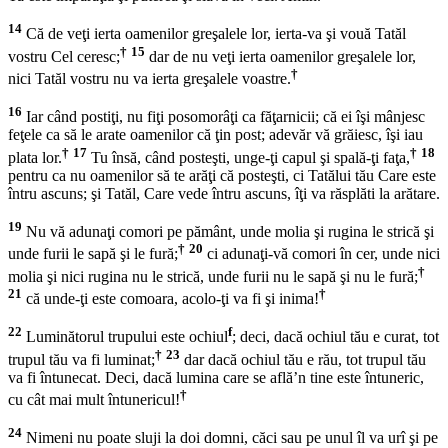
14
Că de veţi ierta oamenilor greşalele lor, ierta-va şi vouă Tatăl
†
15
vostru Cel ceresc;
dar de nu veţi ierta oamenilor greşalele lor,
†
nici Tatăl vostru nu va ierta greşalele voastre.
16
Iar când postiţi, nu fiţi posomorâţi ca făţarnicii; că ei îşi mânjesc
feţele ca să le arate oamenilor că ţin post; adevăr vă grăiesc, îşi iau
†
17
†
18
plata lor.
Tu însă, când posteşti, unge-ţi capul şi spală-ţi faţa,
pentru ca nu oamenilor să te arăţi că posteşti, ci Tatălui tău Care este
întru ascuns; şi Tatăl, Care vede întru ascuns, îţi va răsplăti la arătare.
19
Nu vă adunaţi comori pe pământ, unde molia şi rugina le strică şi
†
20
unde furii le sapă şi le fură;
ci adunaţi-vă comori în cer, unde nici
†
molia şi nici rugina nu le strică, unde furii nu le sapă şi nu le fură;
21
†
că unde-ţi este comoara, acolo-ţi va fi şi inima!
22
f
Luminătorul trupului este ochiul
; deci, dacă ochiul tău e curat, tot
†
23
trupul tău va fi luminat;
dar dacă ochiul tău e rău, tot trupul tău
va fi întunecat. Deci, dacă lumina care se află’n tine este întuneric,
†
cu cât mai mult întunericul!
24
Nimeni nu poate sluji la doi domni, căci sau pe unul îl va urî şi pe