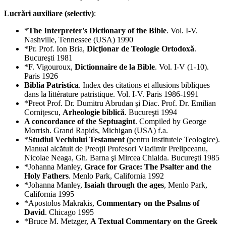
Lucrări auxiliare (selectiv)
:
*
The Interpreter's Dictionary of the Bible
. Vol. I-V.
Nashville, Tennessee (USA) 1990
*Pr. Prof. Ion Bria,
Dicţionar de Teologie Ortodoxă
.
Bucureşti 1981
*F. Vigouroux,
Dictionnaire de la Bible
. Vol. I-V (1-10).
Paris 1926
Biblia Patristica
. Index des citations et allusions bibliques
dans la littérature patristique. Vol. I-V. Paris 1986-1991
*Preot Prof. Dr. Dumitru Abrudan şi Diac. Prof. Dr. Emilian
Corniţescu,
Arheologie biblică
. Bucureşti 1994
A concordance of the Septuagint
. Compiled by George
Morrish. Grand Rapids, Michigan (USA) f.a.
*
Studiul Vechiului Testament
(pentru Institutele Teologice).
Manual alcătuit de Preoţii Profesori Vladimir Prelipceanu,
Nicolae Neaga, Gh. Barna şi Mircea Chialda. Bucureşti 1985
*Johanna Manley,
Grace for Grace: The Psalter and the
Holy Fathers
. Menlo Park, California 1992
*Johanna Manley,
Isaiah through the ages
, Menlo Park,
California 1995
*Apostolos Makrakis,
Commentary on the Psalms of
David
. Chicago 1995
*Bruce M. Metzger,
A Textual Commentary on the Greek