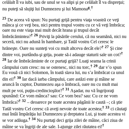
celălalt îl va iubi, sau de unul se va alipi şi pe celălalt îl va dispreţui;
g
†
nu puteţi să slujiţi lui Dumnezeu şi lui Mamona
.
25
De aceea vă spun: Nu purtaţi grijă pentru viaţa voastră ce veţi
mânca şi ce veţi bea, nici pentru trupul vostru cu ce vă veţi îmbrăca;
oare nu este viaţa mai mult decât hrana şi trupul decât
†
26
îmbrăcămintea?
Priviţi la păsările cerului, că nu seamănă, nici nu
seceră, nici nu adună în hambare, şi Tatăl vostru Cel ceresc le
†
27
hrăneşte. Oare nu sunteţi voi cu mult altceva decât ele?
Şi cine
†
dintre voi, purtându-şi grija, poate să-i adauge staturii sale un cot?
28
Iar de îmbrăcăminte de ce purtaţi grijă? Luaţi seama la crinii
†
29
câmpului cum cresc: nu se ostenesc, nici nu torc,
dar v’o spun
Eu vouă că nici Solomon, în toată slava lui, nu s’a îmbrăcat ca unul
†
30
din ei!
Iar dacă iarba câmpului, care astăzi este şi mâine se
aruncă în cuptor, Dumnezeu aşa o îmbracă, oare nu cu mult mai
†
31
mult pe voi, puţin-credincioşilor?
Aşadar, nu vă îngrijoraţi
spunând: Ce vom mânca? sau: Ce vom bea? sau: Cu ce ne vom
†
32
îmbrăca?
– deoarece pe toate acestea păgânii le caută –; că ştie
†
33
Tatăl vostru Cel ceresc că aveţi nevoie de toate acestea;
ci căutaţi
mai întâi împărăţia lui Dumnezeu şi dreptatea Lui, şi toate acestea vi
†
34
se vor adăuga.
Nu purtaţi deci grija zilei de mâine, căci ziua de
†
mâine se va îngriji de ale sale. I-ajunge zilei răutatea ei!