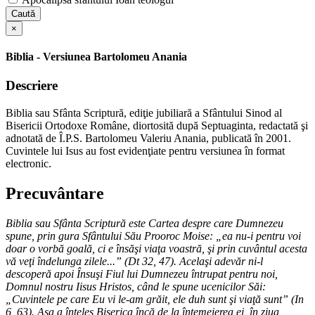
Caută
×
Biblia - Versiunea Bartolomeu Anania
Descriere
Biblia sau Sfânta Scriptură, ediţie jubiliară a Sfântului Sinod al
Bisericii Ortodoxe Române, diortosită după Septuaginta, redactată şi
adnotată de Î.P.S. Bartolomeu Valeriu Anania, publicată în 2001.
Cuvintele lui Isus au fost evidenţiate pentru versiunea în format
electronic.
Precuvântare
Biblia sau Sfânta Scriptură este Cartea despre care Dumnezeu
spune, prin gura Sfântului Său Prooroc Moise: „ea nu-i pentru voi
doar o vorbă goală, ci e însăşi viaţa voastră, şi prin cuvântul acesta
vă veţi îndelunga zilele...” (Dt 32, 47). Acelaşi adevăr ni-l
descoperă apoi Însuşi Fiul lui Dumnezeu întrupat pentru noi,
Domnul nostru Iisus Hristos, când le spune ucenicilor Săi:
„Cuvintele pe care Eu vi le-am grăit, ele duh sunt şi viaţă sunt” (In
6, 63). Aşa a înţeles Biserica încă de la întemeierea ei, în ziua