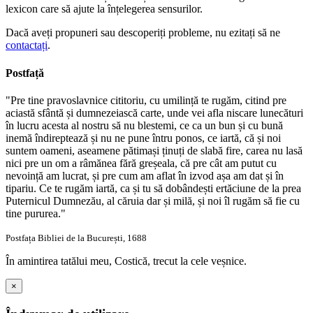
lexicon care să ajute la înțelegerea sensurilor.
Dacă aveți propuneri sau descoperiți probleme, nu ezitați să ne
contactați
.
Postfață
"Pre tine pravoslavnice cititoriu, cu umilință te rugăm, citind pre
aciastă sfântă și dumnezeiască carte, unde vei afla niscare lunecături
în lucru acesta al nostru să nu blestemi, ce ca un bun și cu bună
inemă îndireptează și nu ne pune întru ponos, ce iartă, că și noi
suntem oameni, aseamene pătimași ținuți de slabă fire, carea nu lasă
nici pre un om a râmănea fără greșeala, că pre cât am putut cu
nevoință am lucrat, și pre cum am aflat în izvod așa am dat și în
tipariu. Ce te rugăm iartă, ca și tu să dobândești ertăciune de la prea
Puternicul Dumnezău, al căruia dar și milă, și noi îl rugăm să fie cu
tine pururea."
Postfața Bibliei de la București, 1688
În amintirea tatălui meu, Costică, trecut la cele veșnice.
×