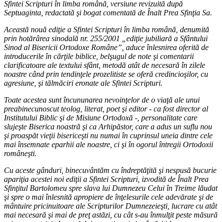
Sfintei Scripturi în limba română, versiune revizuită după
Septuaginta, redactată şi bogat comentată de Înalt Prea Sfinţia Sa.
Această nouă ediţie a Sfintei Scripturi în limba română, denumită
prin hotărârea sinodală nr. 255/2001 „ediţie jubiliară a Sfântului
Sinod al Bisericii Ortodoxe Române”, aduce înlesnirea oferită de
introducerile în cărţile biblice, belşugul de note şi comentarii
clarificatoare ale textului sfânt, metodă atât de necesară în zilele
noastre când prin tendinţele prozelitiste se oferă credincioşilor, cu
agresiune, şi tălmăciri eronate ale Sfintei Scripturi.
Toate acestea sunt încununarea nevoinţelor de o viaţă ale unui
preabinecunoscut teolog, literat, poet şi editor - ca fost director al
Institutului Biblic şi de Misiune Ortodoxă -, personalitate care
slujeşte Biserica noastră şi ca Arhipăstor, care a adus un suflu nou
şi proaspăt vieţii bisericeşti nu numai în cuprinsul uneia dintre cele
mai însemnate eparhii ale noastre, ci şi în ogorul întregii Ortodoxii
româneşti.
Cu aceste gânduri, binecuvântăm cu îndreptăţită şi nespusă bucurie
apariţia acestei noi ediţii a Sfintei Scripturi, izvodită de Înalt Prea
Sfinţitul Bartolomeu spre slava lui Dumnezeu Celui în Treime lăudat
şi spre o mai înlesnită apropiere de înţelesurile cele adevărate şi de
mântuire pricinuitoare ale Scripturilor Dumnezeieşti, lucrare cu atât
mai necesară şi mai de preţ astăzi, cu cât s-au înmulţit peste măsură