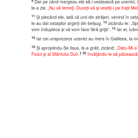
9
Dar pe când mergeau ele să-i vestească pe ucenici, ia
le-a zis:
„Nu vă temeţi. Duceţi-vă şi vestiţi-i pe fraţii 
11
Şi plecând ele, iată că unii din străjeri, venind în ce
13
le-au dat ostaşilor arginţi din belşug,
zicându-le: „Spu
15
vom îndupleca şi vă vom face fără grijă”.
Iar ei, luân
16
Iar cei unsprezece ucenici au mers în Galileea, la mu
18
Şi apropiindu-Se Iisus, le-a grăit, zicând:
„Datu-Mi-s’
†
20
Fiului şi al Sfântului Duh,
învăţându-le să păzească t