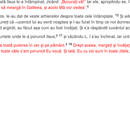
tă Iisus le-a întâmpinat, zicând:
„Bucuraţi-vă!”
Iar ele, apropiindu-se, I
†
Mei să meargă în Galileea, şi acolo Mă vor vedea”.
12
tate, le-au dat de veste arhiereilor despre toate cele întâmplate.
Şi adu
neţi că «ucenicii lui au venit noaptea şi l-au furat în timp ce noi dorm
d arginţii, au făcut aşa cum au fost învăţaţi. Şi s’a răspândit cuvântul ac
†
17
ntele unde le-a poruncit Iisus;
şi văzându-L, I s’au închinat, iar unii
†
19
a toată puterea în cer şi pe pământ.
Drept aceea, mergeţi şi învăţaţ
oate câte v’am poruncit Eu vouă. Şi iată, Eu cu voi sunt în toate zilele, 