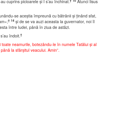
†
10
-au cuprins picioarele şi I s’au închinat.
Atunci Iisus
nându-se aceştia împreună cu bătrânii şi ţinând sfat,
†
14
eam»;
şi de se va auzi aceasta la guvernator, noi îl
esta între Iudei, până în ziua de astăzi.
†
 s’au îndoit.
i toate neamurile, botezându-le în numele Tatălui şi al
până la sfârşitul veacului. Amin”.