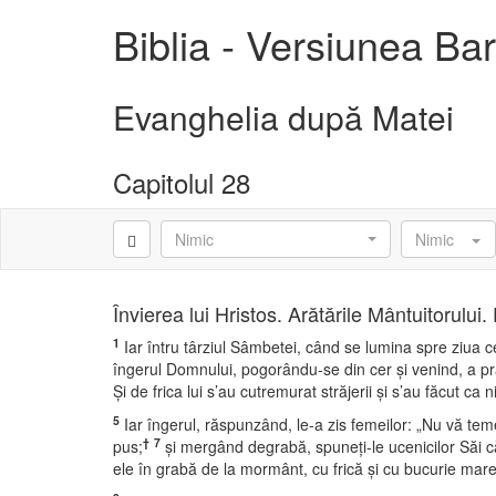
Biblia - Versiunea B
Evanghelia după Matei
Capitolul 28
Nimic
Nimic
Învierea lui Hristos. Arătările Mântuitorului
1
Iar întru târziul Sâmbetei, când se lumina spre ziua c
îngerul Domnului, pogorându-se din cer şi venind, a pră
Şi de frica lui s’au cutremurat străjerii şi s’au făcut ca n
5
Iar îngerul, răspunzând, le-a zis femeilor: „Nu vă temeţi
†
7
pus;
şi mergând degrabă, spuneţi-le ucenicilor Săi că 
ele în grabă de la mormânt, cu frică şi cu bucurie mare