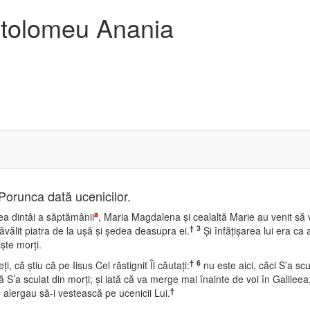
artolomeu Anania
. Porunca dată ucenicilor.
a
ea dintâi a săptămânii
, Maria Magdalena şi cealaltă Marie au venit să
†
3
vălit piatra de la uşă şi şedea deasupra ei.
Şi înfăţişarea lui era ca 
işte morţi.
†
6
, că ştiu că pe Iisus Cel răstignit Îl căutaţi:
nu este aici, căci S’a sc
S’a sculat din morţi; şi iată că va merge mai înainte de voi în Galileea;
†
 alergau să-i vestească pe ucenicii Lui.