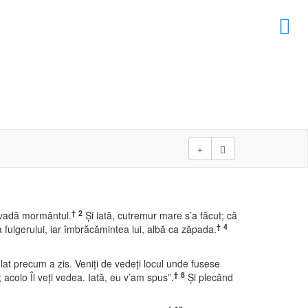
×
D
D
†
2
 vadă mormântul.
Şi iată, cutremur mare s’a făcut; că
†
4
a fulgerului, iar îmbrăcămintea lui, albă ca zăpada.
ulat precum a zis. Veniţi de vedeţi locul unde fusese
†
8
 acolo Îl veţi vedea. Iată, eu v’am spus”.
Şi plecând