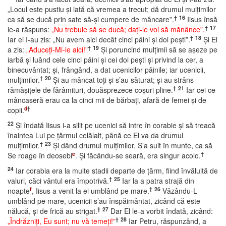
„Locul este pustiu şi iată că vremea a trecut; dă drumul mulţimilor
†
16
ca să se ducă prin sate să-şi cumpere de mâncare”.
Iisus însă
†
17
le-a răspuns:
„Nu trebuie să se ducă; daţi-le voi să mănânce”.
†
18
Iar ei I-au zis: „Nu avem aici decât cinci pâini şi doi peşti”.
Şi El
†
19
a zis:
„Aduceţi-Mi-le aici!”
Şi poruncind mulţimii să se aşeze pe
iarbă şi luând cele cinci pâini şi cei doi peşti şi privind la cer, a
binecuvântat; şi, frângând, a dat ucenicilor pâinile; iar ucenicii,
†
20
mulţimilor.
Şi au mâncat toţi şi s’au săturat; şi au strâns
†
21
rămăşiţele de fărâmituri, douăsprezece coşuri pline.
Iar cei ce
mâncaseră erau ca la cinci mii de bărbaţi, afară de femei şi de
d
†
copii.
22
Şi îndată Iisus i-a silit pe ucenici să intre în corabie şi să treacă
înaintea Lui pe ţărmul celălalt, până ce El va da drumul
†
23
mulţimilor.
Şi dând drumul mulţimilor, S’a suit în munte, ca să
e
†
Se roage în deosebi
. Şi făcându-se seară, era singur acolo.
24
Iar corabia era la multe stadii departe de ţărm, fiind învăluită de
†
25
valuri, căci vântul era împotrivă.
Iar la a patra strajă din
f
†
26
noapte
, Iisus a venit la ei umblând pe mare.
Văzându-L
umblând pe mare, ucenicii s’au înspăimântat, zicând că este
†
27
nălucă, şi de frică au strigat.
Dar El le-a vorbit îndată, zicând:
†
28
„Îndrăzniţi, Eu sunt; nu vă temeţi!”
Iar Petru, răspunzând, a