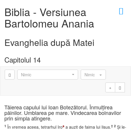
×
Biblia - Versiunea
Bartolomeu Anania
Evanghelia după Matei
D
Capitolul 14
Nimic
Nimic
D
Tăierea capului lui Ioan Botezătorul. Înmulţirea
pâinilor. Umblarea pe mare. Vindecarea bolnavilor
prin simpla atingere.
1
a
†
2
În vremea aceea, tetrarhul Iro
a auzit de faima lui Iisus.
Şi le-