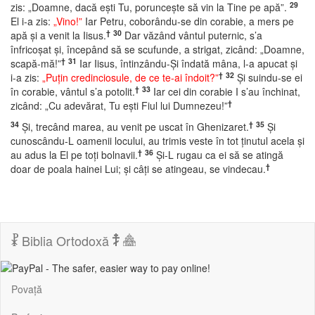
29
zis: „Doamne, dacă eşti Tu, porunceşte să vin la Tine pe apă”.
El i-a zis:
„Vino!”
Iar Petru, coborându-se din corabie, a mers pe
†
30
apă şi a venit la Iisus.
Dar văzând vântul puternic, s’a
înfricoşat şi, începând să se scufunde, a strigat, zicând: „Doamne,
†
31
scapă-mă!”
Iar Iisus, întinzându-Şi îndată mâna, l-a apucat şi
†
32
i-a zis:
„Puţin credinciosule, de ce te-ai îndoit?”
Şi suindu-se ei
†
33
în corabie, vântul s’a potolit.
Iar cei din corabie I s’au închinat,
†
zicând: „Cu adevărat, Tu eşti Fiul lui Dumnezeu!”
34
†
35
Şi, trecând marea, au venit pe uscat în Ghenizaret.
Şi
cunoscându-L oamenii locului, au trimis veste în tot ţinutul acela şi
†
36
au adus la El pe toţi bolnavii.
Şi-L rugau ca ei să se atingă
†
doar de poala hainei Lui; şi câţi se atingeau, se vindecau.
Biblia Ortodoxă
Povață