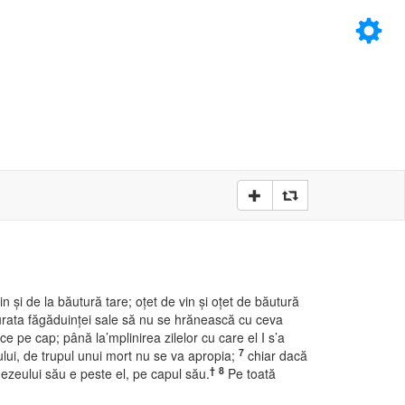
×
D
D
n şi de la băutură tare; oţet de vin şi oţet de băutură
rata făgăduinţei sale să nu se hrănească cu ceva
ce pe cap; până la’mplinirea zilelor cu care el I s’a
7
lui, de trupul unui mort nu se va apropia;
chiar dacă
†
8
ezeului său e peste el, pe capul său.
Pe toată