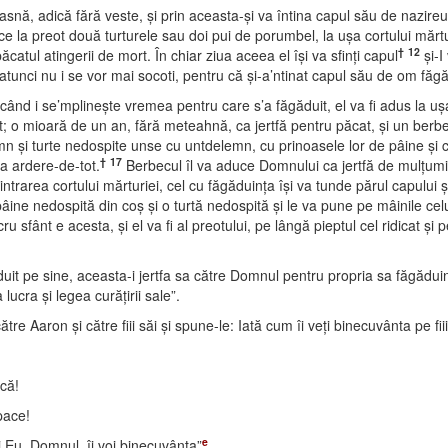
, adică fără veste, şi prin aceasta-şi va întina capul său de nazireu, at
ce la preot două turturele sau doi pui de porumbel, la uşa cortului mărtu
†
12
ăcatul atingerii de mort. În chiar ziua aceea el îşi va sfinţi capul
şi-I
atunci nu i se vor mai socoti, pentru că şi-a’ntinat capul său de om făgă
 când i se’mplineşte vremea pentru care s’a făgăduit, el va fi adus la uşa
; o mioară de un an, fără meteahnă, ca jertfă pentru păcat, şi un berb
n şi turte nedospite unse cu untdelemn, cu prinoasele lor de pâine şi cu
†
17
ca ardere-de-tot.
Berbecul îl va aduce Domnului ca jertfă de mulţumi
 intrarea cortului mărturiei, cel cu făgăduinţa îşi va tunde părul capului 
 pâine nedospită din coş şi o turtă nedospită şi le va pune pe mâinile cel
ru sfânt e acesta, şi el va fi al preotului, pe lângă pieptul cel ridicat ş
duit pe sine, aceasta-i jertfa sa către Domnul pentru propria sa făgădu
ucra şi legea curăţirii sale”.
tre Aaron şi către fiii săi şi spune-le: Iată cum îi veţi binecuvânta pe fiii 
scă!
pace!
e
i Eu, Domnul, îi voi binecuvânta”
.