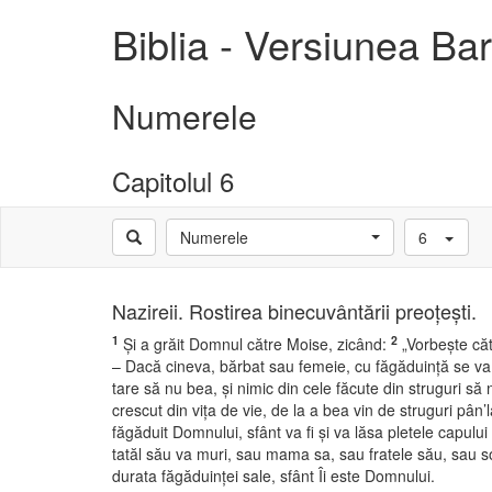
Biblia - Versiunea B
Numerele
Capitolul 6
Numerele
6
Nazireii. Rostirea binecuvântării preoţeşti.
1
2
Şi a grăit Domnul către Moise, zicând:
„Vorbeşte către
– Dacă cineva, bărbat sau femeie, cu făgăduinţă se va 
tare să nu bea, şi nimic din cele făcute din struguri să
crescut din viţa de vie, de la a bea vin de struguri pâ
făgăduit Domnului, sfânt va fi şi va lăsa pletele capului
tatăl său va muri, sau mama sa, sau fratele său, sau s
durata făgăduinţei sale, sfânt Îi este Domnului.