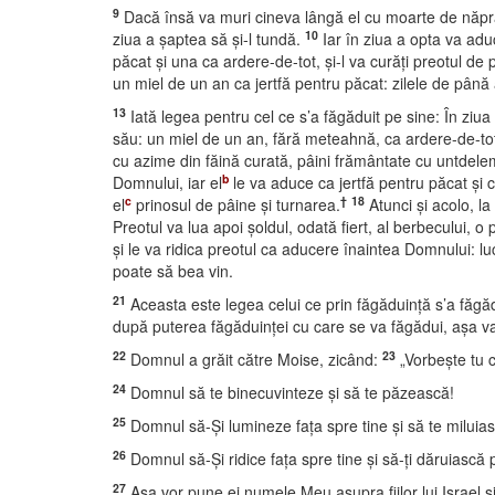
9
Dacă însă va muri cineva lângă el cu moarte de năprasnă
10
ziua a şaptea să şi-l tundă.
Iar în ziua a opta va adu
păcat şi una ca ardere-de-tot, şi-l va curăţi preotul de p
un miel de un an ca jertfă pentru păcat: zilele de până 
13
Iată legea pentru cel ce s’a făgăduit pe sine: În ziua
său: un miel de un an, fără meteahnă, ca ardere-de-tot
cu azime din făină curată, pâini frământate cu untdelem
b
Domnului, iar el
le va aduce ca jertfă pentru păcat şi 
c
†
18
el
prinosul de pâine şi turnarea.
Atunci şi acolo, la
Preotul va lua apoi şoldul, odată fiert, al berbecului, o
şi le va ridica preotul ca aducere înaintea Domnului: luc
poate să bea vin.
21
Aceasta este legea celui ce prin făgăduinţă s’a făgă
după puterea făgăduinţei cu care se va făgădui, aşa va l
22
23
Domnul a grăit către Moise, zicând:
„Vorbeşte tu că
24
Domnul să te binecuvinteze şi să te păzească!
25
Domnul să-Şi lumineze faţa spre tine şi să te miluia
26
Domnul să-Şi ridice faţa spre tine şi să-ţi dăruiască 
27
Aşa vor pune ei numele Meu asupra fiilor lui Israel ş