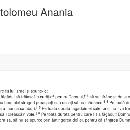
artolomeu Anania
 fiii lui Israel şi spune-le:
a
†
3
făgădui să trăiască’n curăţie
pentru Domnul,
să se’nfrâneze de la vi
†
4
 nu bea; nici struguri proaspeţi sau uscaţi să nu mănânce.
Pe toată du
†
5
n’la a mânca sâmburi.
Pe toată durata făgăduinţei sale, brici nu-i va tre
†
6
 să-i crească’n voie.
Pe toată durata pentru care I s’a făgăduit Domnu
ora sa, să nu se spurce prin ăatingerea deî ei, pentru că sfinţirea Dumn