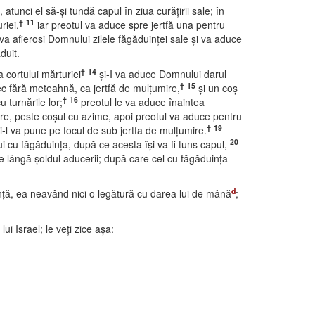
unci el să-şi tundă capul în ziua curăţirii sale; în
†
11
riei,
iar preotul va aduce spre jertfă una pentru
 va afierosi Domnului zilele făgăduinţei sale şi va aduce
duit.
†
14
 cortului mărturiei
şi-I va aduce Domnului darul
†
15
ec fără meteahnă, ca jertfă de mulţumire,
şi un coş
†
16
 turnările lor;
preotul le va aduce înaintea
re, peste coşul cu azime, apoi preotul va aduce pentru
†
19
şi-l va pune pe focul de sub jertfa de mulţumire.
20
ui cu făgăduinţa, după ce acesta îşi va fi tuns capul,
i pe lângă şoldul aducerii; după care cel cu făgăduinţa
d
inţă, ea neavând nici o legătură cu darea lui de mână
;
lui Israel; le veţi zice aşa: