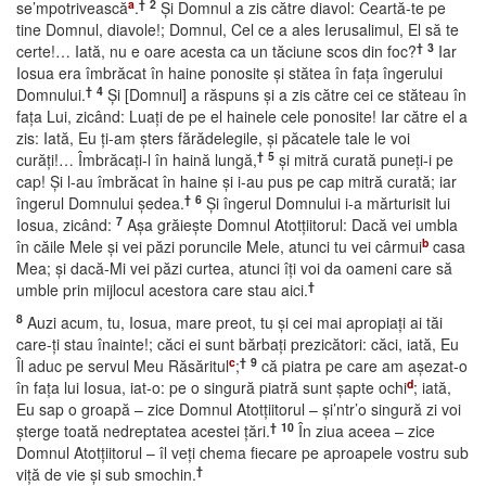
a
†
2
se’mpotrivească
.
Şi Domnul a zis către diavol: Ceartă-te pe
tine Domnul, diavole!; Domnul, Cel ce a ales Ierusalimul, El să te
†
3
certe!… Iată, nu e oare acesta ca un tăciune scos din foc?
Iar
Iosua era îmbrăcat în haine ponosite şi stătea în faţa îngerului
†
4
Domnului.
Şi [Domnul] a răspuns şi a zis către cei ce stăteau în
faţa Lui, zicând: Luaţi de pe el hainele cele ponosite! Iar către el a
zis: Iată, Eu ţi-am şters fărădelegile, şi păcatele tale le voi
†
5
curăţi!… Îmbrăcaţi-l în haină lungă,
şi mitră curată puneţi-i pe
cap! Şi l-au îmbrăcat în haine şi i-au pus pe cap mitră curată; iar
†
6
îngerul Domnului şedea.
Şi îngerul Domnului i-a mărturisit lui
7
Iosua, zicând:
Aşa grăieşte Domnul Atotţiitorul: Dacă vei umbla
b
în căile Mele şi vei păzi poruncile Mele, atunci tu vei cârmui
casa
Mea; şi dacă-Mi vei păzi curtea, atunci îţi voi da oameni care să
†
umble prin mijlocul acestora care stau aici.
8
Auzi acum, tu, Iosua, mare preot, tu şi cei mai apropiaţi ai tăi
care-ţi stau înainte!; căci ei sunt bărbaţi prezicători: căci, iată, Eu
c
†
9
Îl aduc pe servul Meu Răsăritul
;
că piatra pe care am aşezat-o
d
în faţa lui Iosua, iat-o: pe o singură piatră sunt şapte ochi
; iată,
Eu sap o groapă – zice Domnul Atotţiitorul – şi’ntr’o singură zi voi
†
10
şterge toată nedreptatea acestei ţări.
În ziua aceea – zice
Domnul Atotţiitorul – îl veţi chema fiecare pe aproapele vostru sub
†
viţă de vie şi sub smochin.