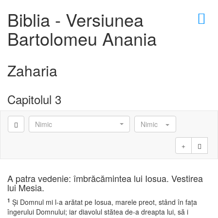
×
Biblia - Versiunea
Bartolomeu Anania
Zaharia
D
Capitolul 3
Nimic
Nimic
D
A patra vedenie: îmbrăcămintea lui Iosua. Vestirea
lui Mesia.
1
Şi Domnul mi l-a arătat pe Iosua, marele preot, stând în faţa
îngerului Domnului; iar diavolul stătea de-a dreapta lui, să i