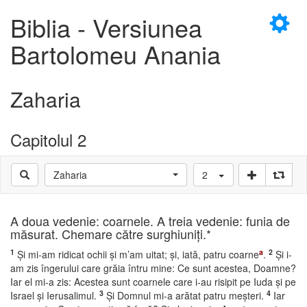
×
Biblia - Versiunea
Bartolomeu Anania
Zaharia
D
Capitolul 2
Zaharia
2
D
A doua vedenie: coarnele. A treia vedenie: funia de
măsurat. Chemare către surghiuniţi.*
1
a
2
Şi mi-am ridicat ochii şi m’am uitat; şi, iată, patru coarne
.
Şi i-
am zis îngerului care grăia întru mine: Ce sunt acestea, Doamne?
Iar el mi-a zis: Acestea sunt coarnele care i-au risipit pe Iuda şi pe
3
4
Israel şi Ierusalimul.
Şi Domnul mi-a arătat patru meşteri.
Iar