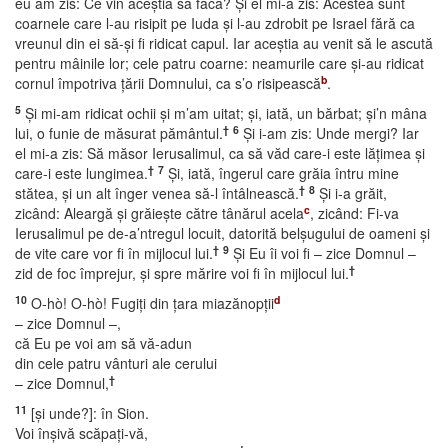
eu am zis: Ce vin aceştia să facă? Şi el mi-a zis: Acestea sunt
coarnele care l-au risipit pe Iuda şi l-au zdrobit pe Israel fără ca
vreunul din ei să-şi fi ridicat capul. Iar aceştia au venit să le ascută
pentru mâinile lor; cele patru coarne: neamurile care şi-au ridicat
b
cornul împotriva ţării Domnului, ca s’o risipească
.
5
Şi mi-am ridicat ochii şi m’am uitat; şi, iată, un bărbat; şi’n mâna
†
6
lui, o funie de măsurat pământul.
Şi i-am zis: Unde mergi? Iar
el mi-a zis: Să măsor Ierusalimul, ca să văd care-i este lăţimea şi
†
7
care-i este lungimea.
Şi, iată, îngerul care grăia întru mine
†
8
stătea, şi un alt înger venea să-l întâlnească.
Şi i-a grăit,
c
zicând: Aleargă şi grăieşte către tânărul acela
, zicând: Fi-va
Ierusalimul pe de-a’ntregul locuit, datorită belşugului de oameni şi
†
9
de vite care vor fi în mijlocul lui.
Şi Eu îi voi fi – zice Domnul –
†
zid de foc împrejur, şi spre mărire voi fi în mijlocul lui.
10
d
O-hò! O-hò! Fugiţi din ţara miazănopţii
– zice Domnul –,
că Eu pe voi am să vă-adun
din cele patru vânturi ale cerului
†
– zice Domnul,
11
[şi unde?]: în Sion.
Voi înşivă scăpaţi-vă,