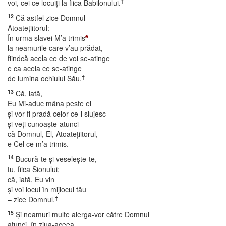
†
voi, cei ce locuiţi la fiica Babilonului.
12
Că astfel zice Domnul
Atoateţiitorul:
e
În urma slavei M’a trimis
la neamurile care v’au prădat,
fiindcă acela ce de voi se-atinge
e ca acela ce se-atinge
†
de lumina ochiului Său.
13
Că, iată,
Eu Mi-aduc mâna peste ei
şi vor fi pradă celor ce-i slujesc
şi veţi cunoaşte-atunci
că Domnul, El, Atoateţiitorul,
e Cel ce m’a trimis.
14
Bucură-te şi veseleşte-te,
tu, fiica Sionului;
că, iată, Eu vin
şi voi locui în mijlocul tău
†
– zice Domnul.
15
Şi neamuri multe alerga-vor către Domnul
atunci, în ziua-aceea,