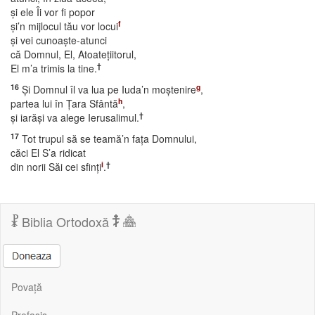
şi ele Îi vor fi popor
f
şi’n mijlocul tău vor locui
şi vei cunoaşte-atunci
că Domnul, El, Atoateţiitorul,
†
El m’a trimis la tine.
16
g
Şi Domnul îl va lua pe Iuda’n moştenire
,
h
partea lui în Ţara Sfântă
,
†
şi iarăşi va alege Ierusalimul.
17
Tot trupul să se teamă’n faţa Domnului,
căci El S’a ridicat
i
†
din norii Săi cei sfinţi
.
Biblia Ortodoxă
Povață