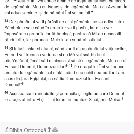
lor.
Atunci Îmi voi aduce aminte de legământul Meu cu Iacob,
de legământul Meu cu Isaac; şi de legământul Meu cu Avraam Îmi
†
voi aduce-aminte, şi de pământ Îmi voi aminti.
43
Dar pământul va fi părăsit de ei şi pământul se va odihni’ntru
Sâmbetele sale când în urma lor va fi pustiu, iar ei se vor
împovăra cu propriile lor fărădelegi, pentru că Mi-au nesocotit
rânduielile, iar poruncile Mele le-au supărat sufletul.
44
Şi totuşi, chiar şi atunci, când vor fi ei pe pământul vrăjmaşilor,
Eu nu-i voi trece cu vederea şi nu Mă voi scârbi de ei
până’ntr’atât, încât să-i nimicesc şi să stric legământul Meu cu ei:
†
45
Eu sunt Domnul, Dumnezeul lor!
De dragul lor Îmi voi aduce-
aminte de legământul cel dintâi, când sub ochii neamurilor i-am
scos din ţara Egiptului, ca să fiu Dumnezeul lor. Eu sunt
†
Domnul!”
46
Acestea sunt rânduielile şi poruncile şi legile pe care Domnul
†
le-a aşezat între El şi fiii lui Israel în muntele Sinai, prin Moise.
Biblia Ortodoxă