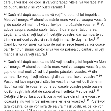
care vă vor lipsi de copii şi vă vor prăpădi vitele; vă voi face atât
†
de puţini, încât vi se vor pustii cărările.
23
Dacă nici după aceasta nu vă veţi îndrepta, ci tot împotriva
24
Mea veţi merge,
atunci cu mânie mare veni-voi asupra voastră
25
şi de şapte ori mai mult vă voi lovi pentru păcatele voastre.
Voi
aduce-asupra voastră sabie răzbunătoare spre răzbunarea
Legământului; şi veţi fugi prin cetăţile voastre, dar Eu moarte voi
†
26
trimite’n mijlocul vostru şi veţi fi daţi în mâinile duşmanilor.
Când Eu vă voi smeri cu lipsa de pâine, zece femei vă vor coace
pâinile’ntr’un singur cuptor şi vă vor da pâinea cu cântarul şi veţi
†
mânca şi nu vă veţi sătura.
27
Dacă nici după acestea nu Mă veţi asculta şi tot împotriva Mea
28
veţi merge,
atunci cu mânie mare veni-voi asupra voastră şi de
29
şapte ori mai mult vă voi lovi pentru păcatele voastre:
din
†
30
carnea fiilor voştri veţi mânca, şi din carnea fiicelor voastre.
Pustiu voi face’mprejurul stâlpilor voştri, strica-voi idolii de lemn
făcuţi cu mâinile voastre; pune-voi oasele voastre peste oasele
†
31
idolilor voştri, într’atât de supărat va fi sufletul Meu pe voi.
Cetăţile vi le voi lăsa pustii, pustiu voi face din sfintele voastre
†
32
locaşuri şi nu voi mirosi miresmele jertfelor voastre.
Pustii-voi
ţara voastră, că se vor mira de ea vrăjmaşii voştri, ei, cei ce vor
†
33