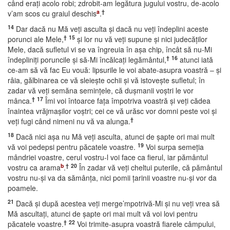
când eraţi acolo robi; zdrobit-am legătura jugului vostru, de-acolo
a
†
v’am scos cu graiul deschis
.
14
Dar dacă nu Mă veţi asculta şi dacă nu veţi îndeplini aceste
†
15
porunci ale Mele,
şi lor nu vă veţi supune şi nici judecăţilor
Mele, dacă sufletul vi se va îngreuia în aşa chip, încât să nu-Mi
†
16
îndepliniţi poruncile şi să-Mi încălcaţi legământul,
atunci iată
ce-am să vă fac Eu vouă: lipsurile le voi abate-asupra voastră – şi
râia, gălbinarea ce vă sleieşte ochii şi vă istoveşte sufletul; în
zadar vă veţi semăna seminţele, că duşmanii voştri le vor
†
17
mânca.
Îmi voi întoarce faţa împotriva voastră şi veţi cădea
înaintea vrăjmaşilor voştri; cei ce vă urăsc vor domni peste voi şi
†
veţi fugi când nimeni nu vă va alunga.
18
Dacă nici aşa nu Mă veţi asculta, atunci de şapte ori mai mult
19
vă voi pedepsi pentru păcatele voastre.
Voi surpa semeţia
mândriei voastre, cerul vostru-l voi face ca fierul, iar pământul
b
†
20
vostru ca arama
.
În zadar vă veţi cheltui puterile, că pământul
vostru nu-şi va da sămânţa, nici pomii ţarinii voastre nu-şi vor da
poamele.
21
Dacă şi după acestea veţi merge’mpotrivă-Mi şi nu veţi vrea să
Mă ascultaţi, atunci de şapte ori mai mult vă voi lovi pentru
†
22
păcatele voastre.
Voi trimite-asupra voastră fiarele câmpului,