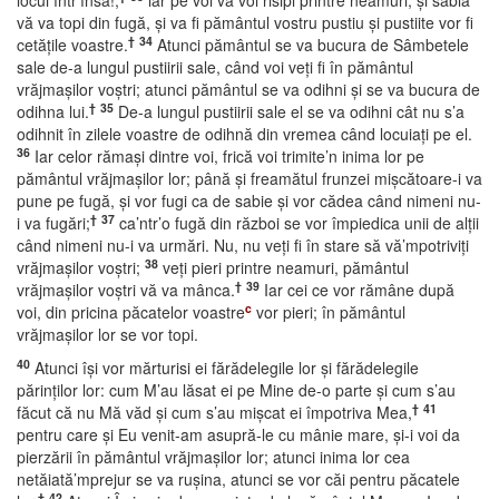
locui într’însa!,
iar pe voi vă voi risipi printre neamuri, şi sabia
vă va topi din fugă, şi va fi pământul vostru pustiu şi pustiite vor fi
†
34
cetăţile voastre.
Atunci pământul se va bucura de Sâmbetele
sale de-a lungul pustiirii sale, când voi veţi fi în pământul
vrăjmaşilor voştri; atunci pământul se va odihni şi se va bucura de
†
35
odihna lui.
De-a lungul pustiirii sale el se va odihni cât nu s’a
odihnit în zilele voastre de odihnă din vremea când locuiaţi pe el.
36
Iar celor rămaşi dintre voi, frică voi trimite’n inima lor pe
pământul vrăjmaşilor lor; până şi freamătul frunzei mişcătoare-i va
pune pe fugă, şi vor fugi ca de sabie şi vor cădea când nimeni nu-
†
37
i va fugări;
ca’ntr’o fugă din război se vor împiedica unii de alţii
când nimeni nu-i va urmări. Nu, nu veţi fi în stare să vă’mpotriviţi
38
vrăjmaşilor voştri;
veţi pieri printre neamuri, pământul
†
39
vrăjmaşilor voştri vă va mânca.
Iar cei ce vor rămâne după
c
voi, din pricina păcatelor voastre
vor pieri; în pământul
vrăjmaşilor lor se vor topi.
40
Atunci îşi vor mărturisi ei fărădelegile lor şi fărădelegile
părinţilor lor: cum M’au lăsat ei pe Mine de-o parte şi cum s’au
†
41
făcut că nu Mă văd şi cum s’au mişcat ei împotriva Mea,
pentru care şi Eu venit-am asupră-le cu mânie mare, şi-i voi da
pierzării în pământul vrăjmaşilor lor; atunci inima lor cea
netăiată’mprejur se va ruşina, atunci se vor căi pentru păcatele
†
42