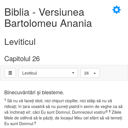
×
Biblia - Versiunea
Bartolomeu Anania
Leviticul
D
Capitolul 26
Leviticul
26
D
Binecuvântări şi blesteme.
1
Să nu vă faceţi idoli, nici chipuri cioplite; nici stâlp să nu vă
ridicaţi; în ţara voastră să nu puneţi piatră’n semn de veghe ca să
†
2
vă închinaţi ei!; căci Eu sunt Domnul, Dumnezeul vostru!
Zilele
Mele de odihnă să le păziţi, de locaşul Meu cel sfânt să vă temeţi:
†
Eu sunt Domnul.