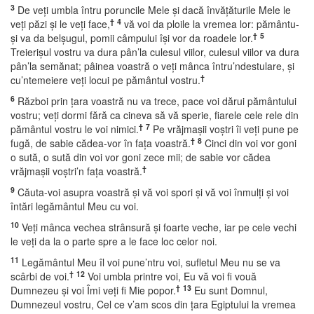
3
De veţi umbla întru poruncile Mele şi dacă învăţăturile Mele le
†
4
veţi păzi şi le veţi face,
vă voi da ploile la vremea lor: pământu-
†
5
şi va da belşugul, pomii câmpului îşi vor da roadele lor.
Treierişul vostru va dura pân’la culesul viilor, culesul viilor va dura
pân’la semănat; pâinea voastră o veţi mânca întru’ndestulare, şi
†
cu’ntemeiere veţi locui pe pământul vostru.
6
Război prin ţara voastră nu va trece, pace voi dărui pământului
vostru; veţi dormi fără ca cineva să vă sperie, fiarele cele rele din
†
7
pământul vostru le voi nimici.
Pe vrăjmaşii voştri îi veţi pune pe
†
8
fugă, de sabie cădea-vor în faţa voastră.
Cinci din voi vor goni
o sută, o sută din voi vor goni zece mii; de sabie vor cădea
†
vrăjmaşii voştri’n faţa voastră.
9
Căuta-voi asupra voastră şi vă voi spori şi vă voi înmulţi şi voi
întări legământul Meu cu voi.
10
Veţi mânca vechea strânsură şi foarte veche, iar pe cele vechi
le veţi da la o parte spre a le face loc celor noi.
11
Legământul Meu îl voi pune’ntru voi, sufletul Meu nu se va
†
12
scârbi de voi.
Voi umbla printre voi, Eu vă voi fi vouă
†
13
Dumnezeu şi voi Îmi veţi fi Mie popor.
Eu sunt Domnul,
Dumnezeul vostru, Cel ce v’am scos din ţara Egiptului la vremea