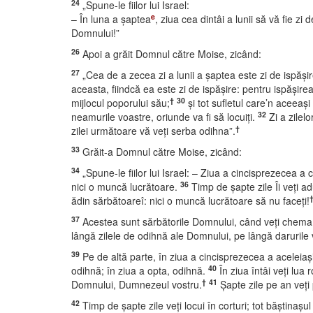
24
„Spune-le fiilor lui Israel:
e
– În luna a şaptea
, ziua cea dintâi a lunii să vă fie z
Domnului!”
26
Apoi a grăit Domnul către Moise, zicând:
27
„Cea de a zecea zi a lunii a şaptea este zi de ispăşir
aceasta, fiindcă ea este zi de ispăşire: pentru ispăşir
†
30
mijlocul poporului său;
şi tot sufletul care’n aceeaşi 
32
neamurile voastre, oriunde va fi să locuiţi.
Zi a zilel
†
zilei următoare vă veţi serba odihna”.
33
Grăit-a Domnul către Moise, zicând:
34
„Spune-le fiilor lui Israel: – Ziua a cincisprezecea a 
36
nici o muncă lucrătoare.
Timp de şapte zile Îi veţi ad
ădin sărbătoareî: nici o muncă lucrătoare să nu faceţi!
37
Acestea sunt sărbătorile Domnului, când veţi chema sfi
lângă zilele de odihnă ale Domnului, pe lângă darurile 
39
Pe de altă parte, în ziua a cincisprezecea a aceleiaşi
40
odihnă; în ziua a opta, odihnă.
În ziua întâi veţi lua 
†
41
Domnului, Dumnezeul vostru.
Şapte zile pe an veţi
42
Timp de şapte zile veţi locui în corturi; tot băştinaşul 