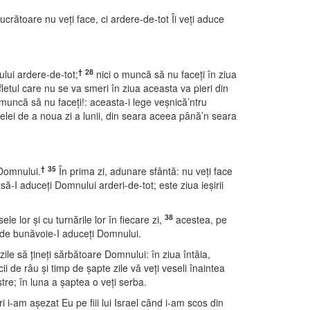
ucrătoare nu veţi face, ci ardere-de-tot Îi veţi aduce
†
28
ului ardere-de-tot;
nici o muncă să nu faceţi în ziua
letul care nu se va smeri în ziua aceasta va pieri din
muncă să nu faceţi!: aceasta-i lege veşnică’ntru
celei de a noua zi a lunii, din seara aceea până’n seara
†
35
 Domnului.
În prima zi, adunare sfântă: nu veţi face
ă-I aduceţi Domnului arderi-de-tot; este ziua ieşirii
38
 lor şi cu turnările lor în fiecare zi,
acestea, pe
e de bunăvoie-I aduceţi Domnului.
ile să ţineţi sărbătoare Domnului: în ziua întâia,
ii de râu şi timp de şapte zile vă veţi veseli înaintea
re; în luna a şaptea o veţi serba.
i i-am aşezat Eu pe fiii lui Israel când i-am scos din