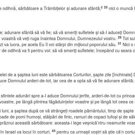
†
25
i de odihnă, sărbătoare a Trâmbiţelor şi adunare sfântă;
nici o muncă l
e; adunare sfântă să vă fie; să vă smeriţi sufletele şi să-I aduceţi Domn
29
ea voastră vă veţi ruga înaintea Domnului, Dumnezeului vostru.
Tot suf
31
zi va lucra, pe acela Eu îl voi stârpi din mijlocul poporului său.
Nici o 
or de odihnă va fi pentru voi: să vă smeriţi sufletele; începând cu seara 
celei de a şaptea luni este sărbătoarea Corturilor, şapte zile [închinate]
uce Domnului arderi-de-tot, iar cea de a opta să vă fie adunare sfântă: s
†
ntele adunări spre a-I aduce Domnului jertfe, arderi-de-tot cu prinoasele
voastre, pe lângă plinirea făgăduinţelor voastre şi pe lângă tot ceea c
 luni, a şaptea după ce vă strângeţi roadele pământului, timp de şapte z
roade de pomi frumoşi, stâlpări de finic, ramuri de copaci tufoşi şi de sălc
 prăznui această sărbătoare: aceasta-i lege veşnică’ntru neamurile voast
43
în Israel va locui în corturi,
pentru ca urmaşii voştri să ştie că’n cortur