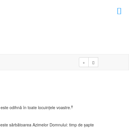
×
D
D
†
 este odihnă în toate locuinţele voastre.
ni este sărbătoarea Azimelor Domnului: timp de şapte