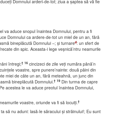
duceţi Domnului arderi-de-tot; ziua a şaptea să vă fie
 el va aduce snopul înaintea Domnului, pentru a fi
aduce Domnului ca ardere-de-tot un miel de un an, fără
d
asmă bineplăcută Domnului –; şi turnare
: un sfert de
recate din spic. Aceasta-i lege veşnică’ntru neamurile
†
16
âni întregi;
cincizeci de zile veţi număra până’n
cuinţele voastre, spre punere’nainte: două pâini din
te miei de câte un an, fără meteahnă, un junc din
†
19
mireasmă bineplăcută Domnului.
Din turma de capre
Pe acestea le va aduce preotul înaintea Domnului,
†
eamurile voastre, oriunde va fi să locuiţi.
a să nu aduni: lasă-le săracului şi străinului!; Eu sunt