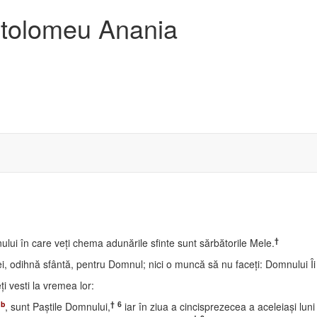
artolomeu Anania
†
nului în care veţi chema adunările sfinte sunt sărbătorile Mele.
ei, odihnă sfântă, pentru Domnul; nici o muncă să nu faceţi: Domnului Îi
i vesti la vremea lor:
b
†
6
g
, sunt Paştile Domnului,
iar în ziua a cincisprezecea a aceleiaşi lu