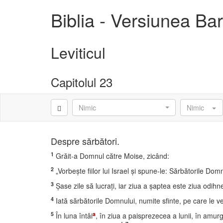
Biblia - Versiunea B
Leviticul
Capitolul 23
Nimic
Nimic
Despre sărbători.
1
Grăit-a Domnul către Moise, zicând:
2
„Vorbeşte fiilor lui Israel şi spune-le: Sărbătorile Dom
3
Şase zile să lucraţi, iar ziua a şaptea este ziua odihn
4
Iată sărbătorile Domnului, numite sfinte, pe care le veţ
5
a
În luna întâi
, în ziua a paisprezecea a lunii, în amur