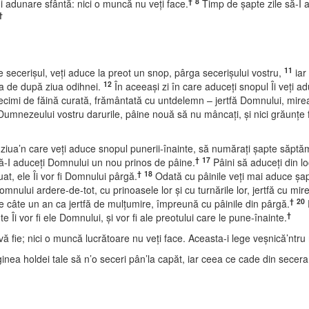
†
8
oi adunare sfântă: nici o muncă nu veţi face.
Timp de şapte zile să-I a
†
11
ce secerişul, veţi aduce la preot un snop, pârga secerişului vostru,
iar
12
ţa de după ziua odihnei.
În aceeaşi zi în care aduceţi snopul Îi veţi 
cimi de făină curată, frământată cu untdelemn – jertfă Domnului, mire
umnezeului vostru darurile, pâine nouă să nu mâncaţi, şi nici grăunţe f
ua’n care veţi aduce snopul punerii-înainte, să număraţi şapte săptăm
†
17
ă-I aduceţi Domnului un nou prinos de pâine.
Pâini să aduceţi din lo
†
18
at, ele Îi vor fi Domnului pârgă.
Odată cu pâinile veţi mai aduce şap
Domnului ardere-de-tot, cu prinoasele lor şi cu turnările lor, jertfă cu 
†
20
i de câte un an ca jertfă de mulţumire, împreună cu pâinile din pârgă.
†
e Îi vor fi ele Domnului, şi vor fi ale preotului care le pune-înainte.
fie; nici o muncă lucrătoare nu veţi face. Aceasta-i lege veşnică’ntru n
ea holdei tale să n’o seceri pân’la capăt, iar ceea ce cade din secera t