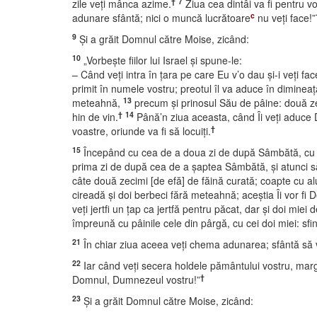
†
7
zile veţi mânca azime.
Ziua cea dintâi va fi pentru v
c
adunare sfântă; nici o muncă lucrătoare
nu veţi face!”
9
Şi a grăit Domnul către Moise, zicând:
10
„Vorbeşte fiilor lui Israel şi spune-le:
– Când veţi intra în ţara pe care Eu v’o dau şi-i veţi fa
primit în numele vostru; preotul îl va aduce în diminea
13
meteahnă,
precum şi prinosul Său de pâine: două ze
†
14
hin de vin.
Până’n ziua aceasta, când Îi veţi aduce D
†
voastre, oriunde va fi să locuiţi.
15
Începând cu cea de a doua zi de după Sâmbătă, cu zi
prima zi de după cea de a şaptea Sâmbătă, şi atunci s
câte două zecimi [de efă] de făină curată; coapte cu alu
cireadă şi doi berbeci fără meteahnă; aceştia Îi vor fi 
veţi jertfi un ţap ca jertfă pentru păcat, dar şi doi mie
împreună cu pâinile cele din pârgă, cu cei doi miei: sfint
21
În chiar ziua aceea veţi chema adunarea; sfântă să vă 
22
Iar când veţi secera holdele pământului vostru, margin
†
Domnul, Dumnezeul vostru!”
23
Şi a grăit Domnul către Moise, zicând: