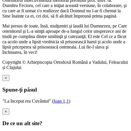
Ostenitorul binecuvintează memoria preotului prof. univ. dr.
Dumitru Fecioru, cel care a iniţiat această versiune, în colaborare, şi
cu care ar fi urmat s'o realizeze dacă Domnul nu l-ar fi chemat la
Sine înainte ca ei, cei doi, să fi alcătuit împreună prima pagină.
Mai presus de toate, însă, mulţumiri şi laudă lui Dumnezeu, pe Care
ostenitorul şi L-a simţit aproape de-a lungul celor unsprezece ani de
trudă pe cumpăna dintre umilinţă şi cutezanţă; El este Cel ce a făcut
ca acolo unde a lipsit vrednicia să prisosească harul şi acolo unde a
lipsit priceperea să prisosească osteneala. Lui fie-I slava şi
închinarea, în veci!
Copyright © Arhiepiscopia Ortodoxă Română a Vadului, Feleacului
și Clujului
×
Spune-ți păsul
"La început era Cuvântul" (
Ioan 1,1
)
×
De ce un alt site?