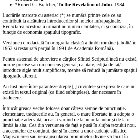
*Robert G. Bratcher,
To the Revelation of John
. 1984
Lucrările marcate cu asterisc (*) se numără printre cele ce au
contribuit la alcătuirea introducerilor şi notelor infrapaginale.
Redactarea acestora a urmărit nu numai claritatea, ci şi concizia, în
funcţie de economia spaţiului tipografic.
Versiunea e redactată în ortografia clasică a limbii române (abolită în
1953 şi restaurată parţial în 1991 de Academia Română).
Pentru sistemul de abreviere a cărţilor Sfintei Scripturi încă nu există
norme precise sau un consens general; ca atare, ediţia de faţă
introduce sigle mult simplificate, menite să reducă la jumătate spaţiul
tipografic aferent.
Au fost puse între paranteze drepte [ ] cuvintele şi expresiile care nu
există în textul original (ca fiind subînţelese), dar necesare în
traducere.
Întrucât greaca veche folosea doar câteva semne de punctuaţie,
elementare, traducerile au, în general, o mare libertate în a adopta o
punctuaţie adecvată, aceasta variind de la autor la autor şi de la o
limbă la alta. Cea din versiunea de faţă e pusă în slujba textului nou,
a accentelor de conţinut, dar şi în aceea a unor cadenţe stilistice.
Majuscularea sau nemajuscularea pronumelor divine s'a făcut în