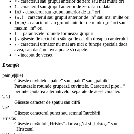
- caracterul sau grupul anterior de zero sau mai multe ori
*
- caracterul sau grupul anterior de zero sau o data
?
- caracterul sau grupul anterior de „n” ori
{n}
- caracterul sau grupul anterior de „n” sau mai multe ori
{n,}
- caracterul sau grupul anterior de minim „n” ori sau
{n,m}
maxim „m” ori
- parantezele rotunde formează grupuri
()
- găsește fie textul din stânga fie cel din dreapta caraterului
|
- caracterul următor nu mai are nici o funcție specială dacă
\
avea, sau dacă nu avea poate să capete
- început de verset
^
Exemple
pain(e|i|ile)
Găsește cuvintele „paine” sau „paini” sau „painile”.
Parantezele rotunde grupează cuvintele. Caracterul pipe „|”
permite căutarea alternativelor separate de acest caracter.
\s|\d
Găsește caracter de spațiu sau cifră
\.|\?
Găsește caracterul punct sau semnul întrebării
Hristos
Găsește cuvântul „Hristos” dar va găsi și „hristoşi” sau
„Hristosul”