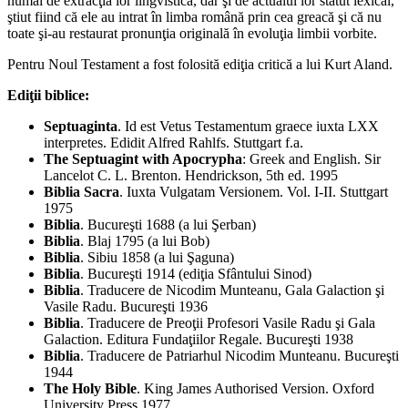
numai de extracţia lor lingvistică, dar şi de actualul lor statut lexical,
ştiut fiind că ele au intrat în limba română prin cea greacă şi că nu
toate şi-au restaurat pronunţia originală în evoluţia limbii vorbite.
Pentru Noul Testament a fost folosită ediţia critică a lui Kurt Aland.
Ediţii biblice:
Septuaginta
. Id est Vetus Testamentum graece iuxta LXX
interpretes. Edidit Alfred Rahlfs. Stuttgart f.a.
The Septuagint with Apocrypha
: Greek and English. Sir
Lancelot C. L. Brenton. Hendrickson, 5th ed. 1995
Biblia Sacra
. Iuxta Vulgatam Versionem. Vol. I-II. Stuttgart
1975
Biblia
. Bucureşti 1688 (a lui Şerban)
Biblia
. Blaj 1795 (a lui Bob)
Biblia
. Sibiu 1858 (a lui Şaguna)
Biblia
. Bucureşti 1914 (ediţia Sfântului Sinod)
Biblia
. Traducere de Nicodim Munteanu, Gala Galaction şi
Vasile Radu. Bucureşti 1936
Biblia
. Traducere de Preoţii Profesori Vasile Radu şi Gala
Galaction. Editura Fundaţiilor Regale. Bucureşti 1938
Biblia
. Traducere de Patriarhul Nicodim Munteanu. Bucureşti
1944
The Holy Bible
. King James Authorised Version. Oxford
University Press 1977