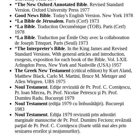
*
The New Oxford Annotated Bible
. Revised Standard
Version. Oxford University Press 1977
Good News Bible
. Today's English Version. New York 1978
*
La Bible de Jérusalem
. Paris (Cerf) 1973
*
La Bible
. Traduction Oecuménique (TOB). Paris (Cerf)
1978
*
La Bible
. Traduction par Émile Osty avec la collaboration
de Joseph Trinquet. Paris (Seuil) 1973
*
The Interpreter's Bible
. In the King James and Revised
Standard Versions. With general articles and introduction,
exegesis, exposition for each book of the Bible. Vol. I-XII.
Arlingdon Press, New York and Nashville (USA) 1957
The Greek New Testament
(critical edition) by Kurt Aland,
Matthew Black, Carlo M. Martini, Bruce M. Metzger and
Allen Wirgren. UBS 1975
Noul Testament
. Ediţie revizuită de Pr. Prof. C. Corniţescu,
Pr. Ioan Mircea, Pr. Prof. Nicolae Petrescu şi Pr. Prof.
Dumitru Radu. Bucureşti 1979
Noul Testament
(ediţia 1979 cu îmbunătăţiri). Bucureşti
1983
Noul Testament
. Ediţia 1979 revizuită prin adnotări
marginale manuscrise de Pr. Prof. Dumitru Fecioru; revăzută
parţial de Pr. Prof. C. Corniţescu (foarte utilă mai ales prin
sesizarea erorilor şi neajunsurilor).