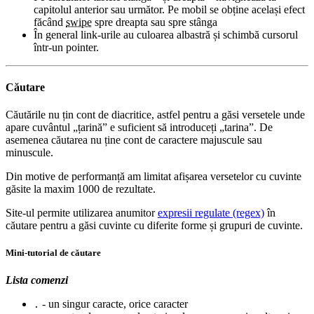
capitolul anterior sau următor. Pe mobil se obține același efect
făcând
swipe
spre dreapta sau spre stânga
În general link-urile au culoarea albastră și schimbă cursorul
într-un pointer.
Căutare
Căutările nu țin cont de diacritice, astfel pentru a găsi versetele unde
apare cuvântul „țarină” e suficient să introduceți „tarina”. De
asemenea căutarea nu ține cont de caractere majuscule sau
minuscule.
Din motive de performanță am limitat afișarea versetelor cu cuvinte
găsite la maxim 1000 de rezultate.
Site-ul permite utilizarea anumitor
expresii regulate (regex)
în
căutare pentru a găsi cuvinte cu diferite forme și grupuri de cuvinte.
Mini-tutorial de căutare
Lista comenzi
- un singur caracte, orice caracter
.