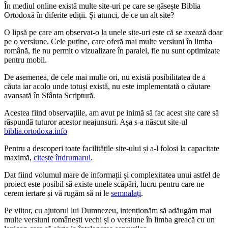
În mediul online există multe site-uri pe care se găsește Biblia
Ortodoxă în diferite ediții. Și atunci, de ce un alt site?
O lipsă pe care am observat-o la unele site-uri este că se axează doar
pe o versiune. Cele puține, care oferă mai multe versiuni în limba
română, fie nu permit o vizualizare în paralel, fie nu sunt optimizate
pentru mobil.
De asemenea, de cele mai multe ori, nu există posibilitatea de a
căuta iar acolo unde totuși există, nu este implementată o căutare
avansată în Sfânta Scriptură.
Acestea fiind observațiile, am avut pe inimă să fac acest site care să
răspundă tuturor acestor neajunsuri. Așa s-a născut site-ul
biblia.ortodoxa.info
Pentru a descoperi toate facilitățile site-ului și a-l folosi la capacitate
maximă,
citește îndrumarul
.
Dat fiind volumul mare de informații și complexitatea unui astfel de
proiect este posibil să existe unele scăpări, lucru pentru care ne
cerem iertare și vă rugăm să ni le
semnalați
.
Pe viitor, cu ajutorul lui Dumnezeu, intenționăm să adăugăm mai
multe versiuni românești vechi și o versiune în limba greacă cu un