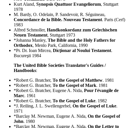
Kurt Aland,
Synopsis Quattuor Evangeliorum
, Stuttgart
1978
M. Bardy, O. Odelain, P. Sandevoir, R. Séguineau,
Concordance de la Bible. Nouveau Testament
. Paris (Cerf)
1983
Alfred Schmoller,
Handkonkordanz zum Griechischen
Neuen Testament
, Stuttgart 1973
*Johanna Manley,
The Bible and the Holy Fathers for
Orthodox
, Menlo Park, California, 1990
*Pr. Dr. Ioan Mircea,
Dicţionar al Noului Testament
.
Bucureşti 1984
The United Bible Societies Translator's Guides /
Handbooks
:
*Robert G. Bratcher,
To the Gospel of Matthew
. 1981
*Robert G. Bratcher,
To the Gospel of Mark
. 1981
*Robert G. Bratcher, Eugene A. Nida,
Pour l'évangile de
Marc
. 1961
*Robert G. Bratcher,
To the Gospel of Luke
. 1982
*J. Reiling, J. L. Swellengrebel,
On the Gospel of Luke
.
1971
*Barclay M. Newman, Eugene A. Nida,
On the Gospel of
John
. 1980
*Barclay M. Newman, Eugene A. Nida,
On the Letter to