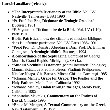
Lucrări auxiliare (selectiv)
:
*
The Interpreter's Dictionary of the Bible
. Vol. I-V.
Nashville, Tennessee (USA) 1990
*Pr. Prof. Ion Bria,
Dicţionar de Teologie Ortodoxă
.
Bucureşti 1981
*F. Vigouroux,
Dictionnaire de la Bible
. Vol. I-V (1-10).
Paris 1926
Biblia Patristica
. Index des citations et allusions bibliques
dans la littérature patristique. Vol. I-V. Paris 1986-1991
*Preot Prof. Dr. Dumitru Abrudan şi Diac. Prof. Dr. Emilian
Corniţescu,
Arheologie biblică
. Bucureşti 1994
A concordance of the Septuagint
. Compiled by George
Morrish. Grand Rapids, Michigan (USA) f.a.
*
Studiul Vechiului Testament
(pentru Institutele Teologice).
Manual alcătuit de Preoţii Profesori Vladimir Prelipceanu,
Nicolae Neaga, Gh. Barna şi Mircea Chialda. Bucureşti 1985
*Johanna Manley,
Grace for Grace: The Psalter and the
Holy Fathers
. Menlo Park, California 1992
*Johanna Manley,
Isaiah through the ages
, Menlo Park,
California 1995
*Apostolos Makrakis,
Commentary on the Psalms of
David
. Chicago 1995
*Bruce M. Metzger,
A Textual Commentary on the Greek
New Testament
. UBS 1975