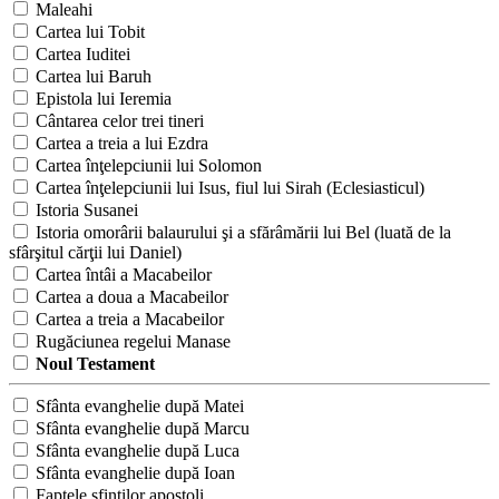
Maleahi
Cartea lui Tobit
Cartea Iuditei
Cartea lui Baruh
Epistola lui Ieremia
Cântarea celor trei tineri
Cartea a treia a lui Ezdra
Cartea înţelepciunii lui Solomon
Cartea înţelepciunii lui Isus, fiul lui Sirah (Eclesiasticul)
Istoria Susanei
Istoria omorârii balaurului şi a sfărâmării lui Bel (luată de la
sfârşitul cărţii lui Daniel)
Cartea întâi a Macabeilor
Cartea a doua a Macabeilor
Cartea a treia a Macabeilor
Rugăciunea regelui Manase
Noul Testament
Sfânta evanghelie după Matei
Sfânta evanghelie după Marcu
Sfânta evanghelie după Luca
Sfânta evanghelie după Ioan
Faptele sfinţilor apostoli