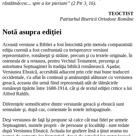
răstălmăcesc... spre a lor pierzare” (2 Ptr 3, 16).
TEOCTIST
Patriarhul Bisericii Ortodoxe Române
Notă asupra ediţiei
Această versiune a Bibliei a fost întocmită prin metoda comparatistă:
ediţia curentă a fost confruntată cu treisprezece versiuni
reprezentative, româneşti şi străine, precum şi cu textele originale, în
osteneala de a restaura, pentru Vechiul Testament, prezenţa şi
autoritatea Septuagintei în tradiţia biblică românească. Aşadar,
Versiunea Ebraică, accesibilă adiacent prin cele mai bune traduceri
occidentale, s'a aflat în continuă şi amănunţită alăturare cu versiunea
greacă, aceasta din urmă fiind reprezentată atât de tălmăcirile
româneşti tipărite între 1688-1914, cât şi de textul ediţiei critice a lui
Alfred Rahlfs.
Diferenţele semnificative dintre versiunile greacă şi ebraică sunt
semnalate şi, după caz, comentate în notele infrapaginale.
Deşi versiunea de faţă îşi propune să calce cât mai fidel pe urmele
Septuagintei, numele proprii - de persoane şi localităţi - sunt redate
după Versiunea Ebraică. Actuala lor grafiere însă a ţinut seama nu