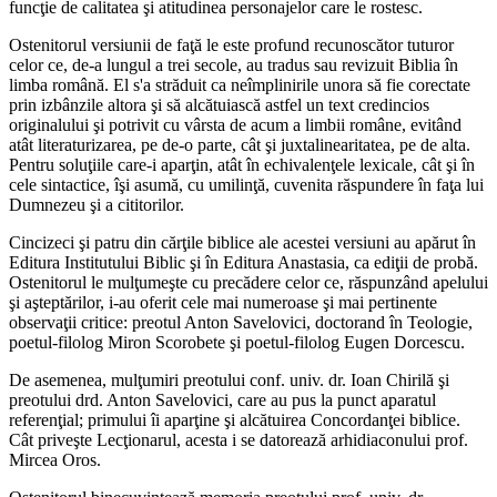
funcţie de calitatea şi atitudinea personajelor care le rostesc.
Ostenitorul versiunii de faţă le este profund recunoscător tuturor
celor ce, de-a lungul a trei secole, au tradus sau revizuit Biblia în
limba română. El s'a străduit ca neîmplinirile unora să fie corectate
prin izbânzile altora şi să alcătuiască astfel un text credincios
originalului şi potrivit cu vârsta de acum a limbii române, evitând
atât literaturizarea, pe de-o parte, cât şi juxtalinearitatea, pe de alta.
Pentru soluţiile care-i aparţin, atât în echivalenţele lexicale, cât şi în
cele sintactice, îşi asumă, cu umilinţă, cuvenita răspundere în faţa lui
Dumnezeu şi a cititorilor.
Cincizeci şi patru din cărţile biblice ale acestei versiuni au apărut în
Editura Institutului Biblic şi în Editura Anastasia, ca ediţii de probă.
Ostenitorul le mulţumeşte cu precădere celor ce, răspunzând apelului
şi aşteptărilor, i-au oferit cele mai numeroase şi mai pertinente
observaţii critice: preotul Anton Savelovici, doctorand în Teologie,
poetul-filolog Miron Scorobete şi poetul-filolog Eugen Dorcescu.
De asemenea, mulţumiri preotului conf. univ. dr. Ioan Chirilă şi
preotului drd. Anton Savelovici, care au pus la punct aparatul
referenţial; primului îi aparţine şi alcătuirea Concordanţei biblice.
Cât priveşte Lecţionarul, acesta i se datorează arhidiaconului prof.
Mircea Oros.