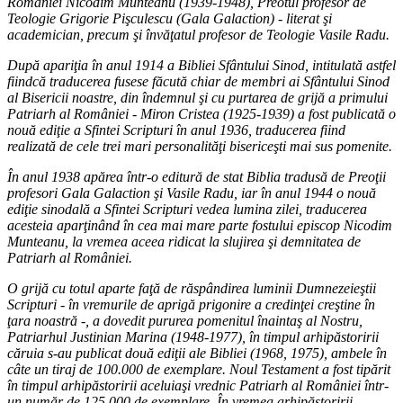
României Nicodim Munteanu (1939-1948), Preotul profesor de
Teologie Grigorie Pişculescu (Gala Galaction) - literat şi
academician, precum şi învăţatul profesor de Teologie Vasile Radu.
După apariţia în anul 1914 a Bibliei Sfântului Sinod, intitulată astfel
fiindcă traducerea fusese făcută chiar de membri ai Sfântului Sinod
al Bisericii noastre, din îndemnul şi cu purtarea de grijă a primului
Patriarh al României - Miron Cristea (1925-1939) a fost publicată o
nouă ediţie a Sfintei Scripturi în anul 1936, traducerea fiind
realizată de cele trei mari personalităţi bisericeşti mai sus pomenite.
În anul 1938 apărea într-o editură de stat Biblia tradusă de Preoţii
profesori Gala Galaction şi Vasile Radu, iar în anul 1944 o nouă
ediţie sinodală a Sfintei Scripturi vedea lumina zilei, traducerea
acesteia aparţinând în cea mai mare parte fostului episcop Nicodim
Munteanu, la vremea aceea ridicat la slujirea şi demnitatea de
Patriarh al României.
O grijă cu totul aparte faţă de răspândirea luminii Dumnezeieştii
Scripturi - în vremurile de aprigă prigonire a credinţei creştine în
ţara noastră -, a dovedit pururea pomenitul înaintaş al Nostru,
Patriarhul Justinian Marina (1948-1977), în timpul arhipăstoririi
căruia s-au publicat două ediţii ale Bibliei (1968, 1975), ambele în
câte un tiraj de 100.000 de exemplare. Noul Testament a fost tipărit
în timpul arhipăstoririi aceluiaşi vrednic Patriarh al României într-
un număr de 125.000 de exemplare. În vremea arhipăstoririi