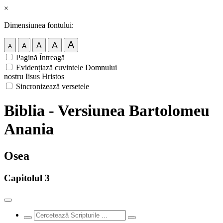
×
Dimensiunea fontului:
A
A
A
A
A
Pagină Întreagă
Evidențiază cuvintele Domnului
nostru Iisus Hristos
Sincronizează versetele
Biblia - Versiunea Bartolomeu
Anania
Osea
Capitolul 3