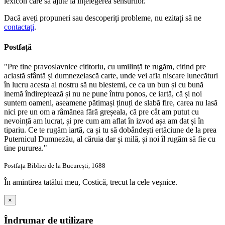
lexicon care să ajute la înțelegerea sensurilor.
Dacă aveți propuneri sau descoperiți probleme, nu ezitați să ne
contactați
.
Postfață
"Pre tine pravoslavnice cititoriu, cu umilință te rugăm, citind pre
aciastă sfântă și dumnezeiască carte, unde vei afla niscare lunecături
în lucru acesta al nostru să nu blestemi, ce ca un bun și cu bună
inemă îndireptează și nu ne pune întru ponos, ce iartă, că și noi
suntem oameni, aseamene pătimași ținuți de slabă fire, carea nu lasă
nici pre un om a râmănea fără greșeala, că pre cât am putut cu
nevoință am lucrat, și pre cum am aflat în izvod așa am dat și în
tipariu. Ce te rugăm iartă, ca și tu să dobândești ertăciune de la prea
Puternicul Dumnezău, al căruia dar și milă, și noi îl rugăm să fie cu
tine pururea."
Postfața Bibliei de la București, 1688
În amintirea tatălui meu, Costică, trecut la cele veșnice.
×
Îndrumar de utilizare