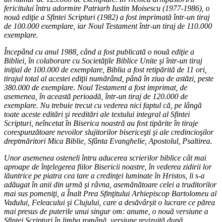
fericitului întru adormire Patriarh Iustin Moisescu (1977-1986), o
nouă ediţie a Sfintei Scripturi (1982) a fost imprimată într-un tiraj
de 100.000 exemplare, iar Noul Testament într-un tiraj de 110.000
exemplare.
Începând cu anul 1988, când a fost publicată o nouă ediţie a
Bibliei, în colaborare cu Societăţile Biblice Unite şi într-un tiraj
iniţial de 100.000 de exemplare, Biblia a fost retipărită de 11 ori,
tirajul total al acestei ediţii numărând, până în ziua de astăzi, peste
380.000 de exemplare. Noul Testament a fost imprimat, de
asemenea, în această perioadă, într-un tiraj de 120.000 de
exemplare. Nu trebuie trecut cu vederea nici faptul că, pe lângă
toate aceste editări şi reeditări ale textului integral al Sfintei
Scripturi, neîncetat în Biserica noastră au fost tipărite în tiraje
corespunzătoare nevoilor slujitorilor bisericeşti şi ale credincioşilor
dreptmăritori Mica Biblie, Sfânta Evanghelie, Apostolul, Psaltirea.
Unor asemenea osteneli întru aducerea scrierilor biblice cât mai
aproape de înţelegerea fiilor Bisericii noastre, în vederea zidirii lor
lăuntrice pe piatra cea tare a credinţei luminate în Hristos, li s-a
adăugat în anii din urmă şi râvna, asemănătoare celei a truditorilor
mai sus pomeniţi, a Înalt Prea Sfinţitului Arhiepiscop Bartolomeu al
Vadului, Feleacului şi Clujului, care a desăvârşit o lucrare ce părea
mai presus de puterile unui singur om: anume, o nouă versiune a
Sfintei Scripturi în limba română, versiune revizuită după