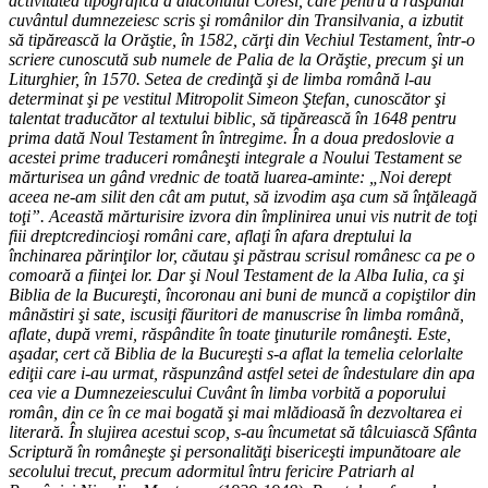
activitatea tipografică a diaconului Coresi, care pentru a răspândi
cuvântul dumnezeiesc scris şi românilor din Transilvania, a izbutit
să tipărească la Orăştie, în 1582, cărţi din Vechiul Testament, într-o
scriere cunoscută sub numele de Palia de la Orăştie, precum şi un
Liturghier, în 1570. Setea de credinţă şi de limba română l-au
determinat şi pe vestitul Mitropolit Simeon Ştefan, cunoscător şi
talentat traducător al textului biblic, să tipărească în 1648 pentru
prima dată Noul Testament în întregime. În a doua predoslovie a
acestei prime traduceri româneşti integrale a Noului Testament se
mărturisea un gând vrednic de toată luarea-aminte: „Noi derept
aceea ne-am silit den cât am putut, să izvodim aşa cum să înţăleagă
toţi”. Această mărturisire izvora din împlinirea unui vis nutrit de toţi
fiii dreptcredincioşi români care, aflaţi în afara dreptului la
închinarea părinţilor lor, căutau şi păstrau scrisul românesc ca pe o
comoară a fiinţei lor. Dar şi Noul Testament de la Alba Iulia, ca şi
Biblia de la Bucureşti, încoronau ani buni de muncă a copiştilor din
mânăstiri şi sate, iscusiţi făuritori de manuscrise în limba română,
aflate, după vremi, răspândite în toate ţinuturile româneşti. Este,
aşadar, cert că Biblia de la Bucureşti s-a aflat la temelia celorlalte
ediţii care i-au urmat, răspunzând astfel setei de îndestulare din apa
cea vie a Dumnezeiescului Cuvânt în limba vorbită a poporului
român, din ce în ce mai bogată şi mai mlădioasă în dezvoltarea ei
literară. În slujirea acestui scop, s-au încumetat să tâlcuiască Sfânta
Scriptură în româneşte şi personalităţi bisericeşti impunătoare ale
secolului trecut, precum adormitul întru fericire Patriarh al