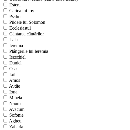
Estera
Cartea lui Iov
Psalmii
Pildele lui Solomon
Ecclesiastul
Cântarea cântărilor
Isaia
Ieremia
Plângerile lui Ieremia
Iezechiel
Daniel
Osea
Ioil
Amos
Avdie
Iona
Miheia
Naum
Avacum
Sofonie
Agheu
Zaharia