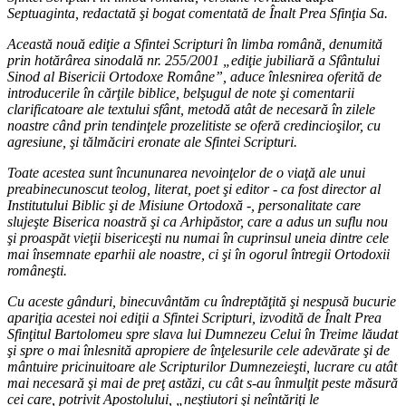
Septuaginta, redactată şi bogat comentată de Înalt Prea Sfinţia Sa.
Această nouă ediţie a Sfintei Scripturi în limba română, denumită
prin hotărârea sinodală nr. 255/2001 „ediţie jubiliară a Sfântului
Sinod al Bisericii Ortodoxe Române”, aduce înlesnirea oferită de
introducerile în cărţile biblice, belşugul de note şi comentarii
clarificatoare ale textului sfânt, metodă atât de necesară în zilele
noastre când prin tendinţele prozelitiste se oferă credincioşilor, cu
agresiune, şi tălmăciri eronate ale Sfintei Scripturi.
Toate acestea sunt încununarea nevoinţelor de o viaţă ale unui
preabinecunoscut teolog, literat, poet şi editor - ca fost director al
Institutului Biblic şi de Misiune Ortodoxă -, personalitate care
slujeşte Biserica noastră şi ca Arhipăstor, care a adus un suflu nou
şi proaspăt vieţii bisericeşti nu numai în cuprinsul uneia dintre cele
mai însemnate eparhii ale noastre, ci şi în ogorul întregii Ortodoxii
româneşti.
Cu aceste gânduri, binecuvântăm cu îndreptăţită şi nespusă bucurie
apariţia acestei noi ediţii a Sfintei Scripturi, izvodită de Înalt Prea
Sfinţitul Bartolomeu spre slava lui Dumnezeu Celui în Treime lăudat
şi spre o mai înlesnită apropiere de înţelesurile cele adevărate şi de
mântuire pricinuitoare ale Scripturilor Dumnezeieşti, lucrare cu atât
mai necesară şi mai de preţ astăzi, cu cât s-au înmulţit peste măsură
cei care, potrivit Apostolului, „neştiutori şi neîntăriţi le