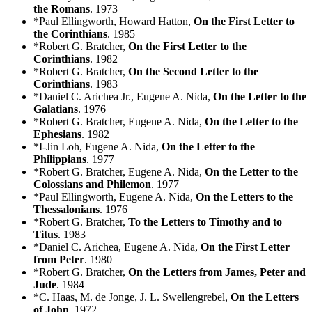
the Romans
. 1973
*Paul Ellingworth, Howard Hatton,
On the First Letter to
the Corinthians
. 1985
*Robert G. Bratcher,
On the First Letter to the
Corinthians
. 1982
*Robert G. Bratcher,
On the Second Letter to the
Corinthians
. 1983
*Daniel C. Arichea Jr., Eugene A. Nida,
On the Letter to the
Galatians
. 1976
*Robert G. Bratcher, Eugene A. Nida,
On the Letter to the
Ephesians
. 1982
*I-Jin Loh, Eugene A. Nida,
On the Letter to the
Philippians
. 1977
*Robert G. Bratcher, Eugene A. Nida,
On the Letter to the
Colossians and Philemon
. 1977
*Paul Ellingworth, Eugene A. Nida,
On the Letters to the
Thessalonians
. 1976
*Robert G. Bratcher,
To the Letters to Timothy and to
Titus
. 1983
*Daniel C. Arichea, Eugene A. Nida,
On the First Letter
from Peter
. 1980
*Robert G. Bratcher,
On the Letters from James, Peter and
Jude
. 1984
*C. Haas, M. de Jonge, J. L. Swellengrebel,
On the Letters
of John
. 1972