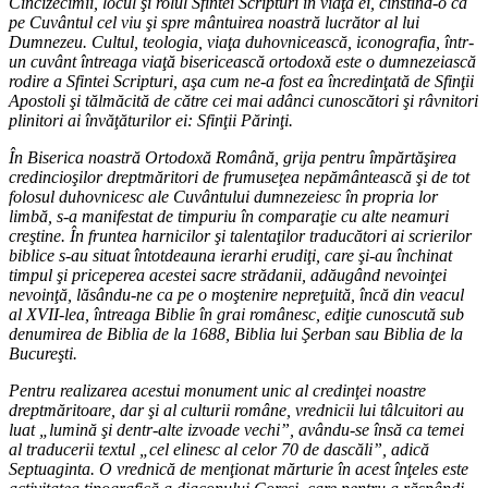
Cincizecimii, locul şi rolul Sfintei Scripturi în viaţa ei, cinstind-o ca
pe Cuvântul cel viu şi spre mântuirea noastră lucrător al lui
Dumnezeu. Cultul, teologia, viaţa duhovnicească, iconografia, într-
un cuvânt întreaga viaţă bisericească ortodoxă este o dumnezeiască
rodire a Sfintei Scripturi, aşa cum ne-a fost ea încredinţată de Sfinţii
Apostoli şi tălmăcită de către cei mai adânci cunoscători şi râvnitori
plinitori ai învăţăturilor ei: Sfinţii Părinţi.
În Biserica noastră Ortodoxă Română, grija pentru împărtăşirea
credincioşilor dreptmăritori de frumuseţea nepământească şi de tot
folosul duhovnicesc ale Cuvântului dumnezeiesc în propria lor
limbă, s-a manifestat de timpuriu în comparaţie cu alte neamuri
creştine. În fruntea harnicilor şi talentaţilor traducători ai scrierilor
biblice s-au situat întotdeauna ierarhi erudiţi, care şi-au închinat
timpul şi priceperea acestei sacre strădanii, adăugând nevoinţei
nevoinţă, lăsându-ne ca pe o moştenire nepreţuită, încă din veacul
al XVII-lea, întreaga Biblie în grai românesc, ediţie cunoscută sub
denumirea de Biblia de la 1688, Biblia lui Şerban sau Biblia de la
Bucureşti.
Pentru realizarea acestui monument unic al credinţei noastre
dreptmăritoare, dar şi al culturii române, vrednicii lui tâlcuitori au
luat „lumină şi dentr-alte izvoade vechi”, avându-se însă ca temei
al traducerii textul „cel elinesc al celor 70 de dascăli”, adică
Septuaginta. O vrednică de menţionat mărturie în acest înţeles este