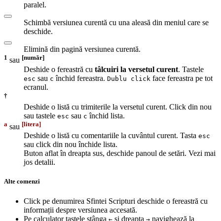
paralel.
Schimbă versiunea curentă cu una aleasă din meniul care se
deschide.
Elimină din pagină versiunea curentă.
1
[număr]
sau
Deshide o fereastră cu
tâlcuiri la versetul curent
. Tastele
sau
închid fereastra.
face fereastra pe tot
esc
c
Dublu click
ecranul.
†
Deshide o listă cu trimiterile la versetul curent. Click din nou
sau tastele
sau
închid lista.
esc
c
a
[litera]
sau
Deshide o listă cu comentariile la cuvântul curent. Tasta
esc
sau click din nou închide lista.
Buton aflat în dreapta sus, deschide panoul de setări. Vezi mai
jos detalii.
Alte comenzi
Click pe denumirea Sfintei Scripturi deschide o fereastră cu
informații despre versiunea accesată.
Pe calculator tastele stânga
și dreapta
navighează la
←
→