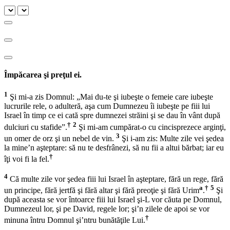
Împăcarea şi preţul ei.
1
Şi mi-a zis Domnul: „Mai du-te şi iubeşte o femeie care iubeşte
lucrurile rele, o adulteră, aşa cum Dumnezeu îi iubeşte pe fiii lui
Israel în timp ce ei cată spre dumnezei străini şi se dau în vânt după
†
2
dulciuri cu stafide”.
Şi mi-am cumpărat-o cu cincisprezece arginţi,
3
un omer de orz şi un nebel de vin.
Şi i-am zis: Multe zile vei şedea
la mine’n aşteptare: să nu te desfrânezi, să nu fii a altui bărbat; iar eu
†
îţi voi fi la fel.
4
Că multe zile vor şedea fiii lui Israel în aşteptare, fără un rege, fără
a
†
5
un principe, fără jertfă şi fără altar şi fără preoţie şi fără Urim
.
Şi
după aceasta se vor întoarce fiii lui Israel şi-L vor căuta pe Domnul,
Dumnezeul lor, şi pe David, regele lor; şi’n zilele de apoi se vor
†
minuna întru Domnul şi’ntru bunătăţile Lui.