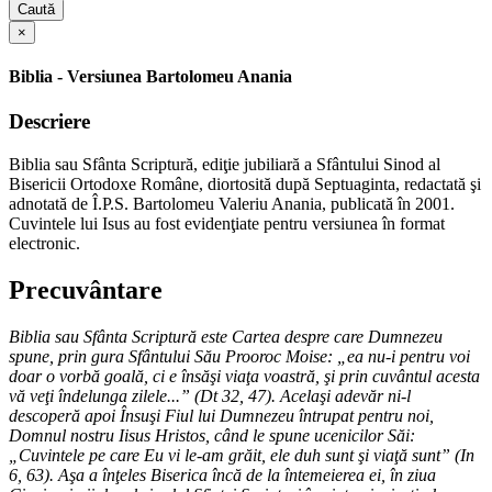
Caută
×
Biblia - Versiunea Bartolomeu Anania
Descriere
Biblia sau Sfânta Scriptură, ediţie jubiliară a Sfântului Sinod al
Bisericii Ortodoxe Române, diortosită după Septuaginta, redactată şi
adnotată de Î.P.S. Bartolomeu Valeriu Anania, publicată în 2001.
Cuvintele lui Isus au fost evidenţiate pentru versiunea în format
electronic.
Precuvântare
Biblia sau Sfânta Scriptură este Cartea despre care Dumnezeu
spune, prin gura Sfântului Său Prooroc Moise: „ea nu-i pentru voi
doar o vorbă goală, ci e însăşi viaţa voastră, şi prin cuvântul acesta
vă veţi îndelunga zilele...” (Dt 32, 47). Acelaşi adevăr ni-l
descoperă apoi Însuşi Fiul lui Dumnezeu întrupat pentru noi,
Domnul nostru Iisus Hristos, când le spune ucenicilor Săi:
„Cuvintele pe care Eu vi le-am grăit, ele duh sunt şi viaţă sunt” (In
6, 63). Aşa a înţeles Biserica încă de la întemeierea ei, în ziua