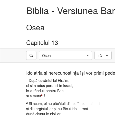
Biblia - Versiunea B
Osea
Capitolul 13
Osea
13
Idolatria şi nerecunoştinţa îşi vor primi ped
1
După cuvântul lui Efraim,
el şi-a adus porunci în Israel,
le-a rânduit pentru Baal
a
†
şi a murit
.
2
Şi acum, ei au păcătuit din ce în ce mai mult
şi din argintul lor şi-au făcut idol turnat
după chipurile idolilor