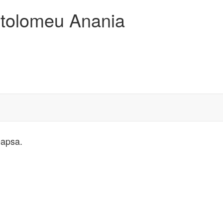
artolomeu Anania
eapsa.