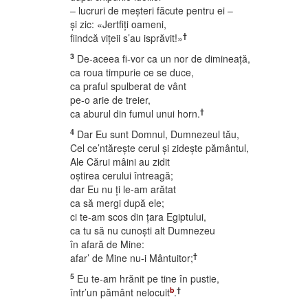
– lucruri de meşteri făcute pentru ei –
şi zic: «Jertfiţi oameni,
†
fiindcă viţeii s’au isprăvit!»
3
De-aceea fi-vor ca un nor de dimineaţă,
ca roua timpurie ce se duce,
ca praful spulberat de vânt
pe-o arie de treier,
†
ca aburul din fumul unui horn.
4
Dar Eu sunt Domnul, Dumnezeul tău,
Cel ce’ntăreşte cerul şi zideşte pământul,
Ale Cărui mâini au zidit
oştirea cerului întreagă;
dar Eu nu ţi le-am arătat
ca să mergi după ele;
ci te-am scos din ţara Egiptului,
ca tu să nu cunoşti alt Dumnezeu
în afară de Mine:
†
afar’ de Mine nu-i Mântuitor;
5
Eu te-am hrănit pe tine în pustie,
b
†
într’un pământ nelocuit
.