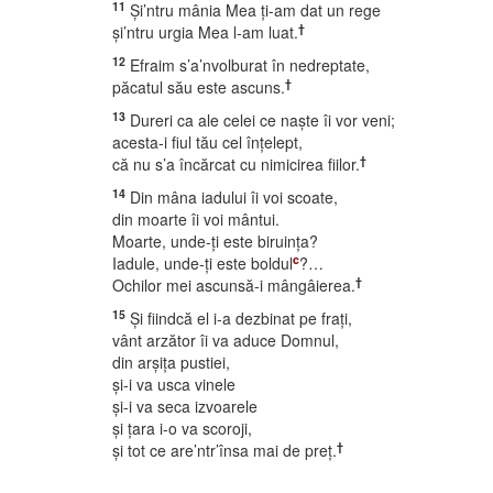
11
Şi’ntru mânia Mea ţi-am dat un rege
†
şi’ntru urgia Mea l-am luat.
12
Efraim s’a’nvolburat în nedreptate,
†
păcatul său este ascuns.
13
Dureri ca ale celei ce naşte îi vor veni;
acesta-i fiul tău cel înţelept,
†
că nu s’a încărcat cu nimicirea fiilor.
14
Din mâna iadului îi voi scoate,
din moarte îi voi mântui.
Moarte, unde-ţi este biruinţa?
c
Iadule, unde-ţi este boldul
?…
†
Ochilor mei ascunsă-i mângâierea.
15
Şi fiindcă el i-a dezbinat pe fraţi,
vânt arzător îi va aduce Domnul,
din arşiţa pustiei,
şi-i va usca vinele
şi-i va seca izvoarele
şi ţara i-o va scoroji,
†
şi tot ce are’ntr’însa mai de preţ.