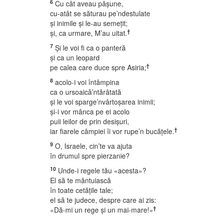
6
Cu cât aveau păşune,
cu-atât se săturau pe’ndestulate
şi inimile şi le-au semeţit;
†
şi, ca urmare, M’au uitat.
7
Şi le voi fi ca o panteră
şi ca un leopard
†
pe calea care duce spre Asiria;
8
acolo-i voi întâmpina
ca o ursoaică’ntărâtată
şi le voi sparge’nvârtoşarea inimii;
şi-i vor mânca pe ei acolo
puii leilor de prin desişuri,
†
iar fiarele câmpiei îi vor rupe’n bucăţele.
9
O, Israele, cin’te va ajuta
în drumul spre pierzanie?
10
Unde-i regele tău «acesta»?
El să te mântuiască
în toate cetăţile tale;
el să te judece, despre care ai zis:
†
«Dă-mi un rege şi un mai-mare!»