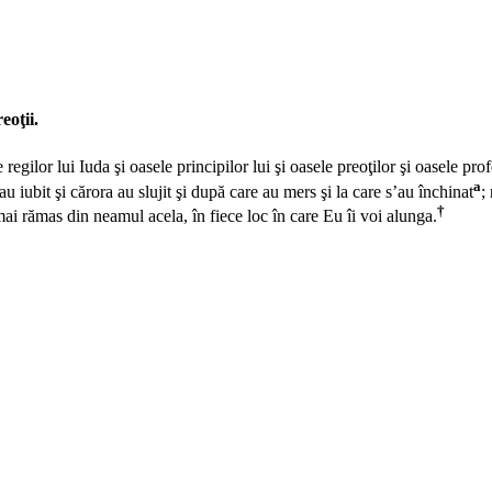
eoţii.
lor lui Iuda şi oasele principilor lui şi oasele preoţilor şi oasele profeţ
a
e-au iubit şi cărora au slujit şi după care au mers şi la care s’au închinat
;
†
mai rămas din neamul acela, în fiece loc în care Eu îi voi alunga.