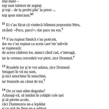
mai mare –
toţi sunt iubitori de arginţi
şi toţi – de la profet pân’ la preot –,
b
†
toţi spun minciuni.
11
Ei s’au făcut că vindecă frântura poporului Meu,
†
zicând: «Pace, pace!»; dar pace nu era.
12
S’au ruşinat fiindcă s’au poticnit,
dar nu s’au ruşinat ca aceia care’ntr’adevăr
se ruşinează;
de aceea căderea lor, atunci când cad, e’ntreagă,
†
iar la vremea cercetării vor pieri, zice Domnul.
13
Roadele lor şi le vor aduna, zice Domnul:
Struguri în vii nu sunt,
şi nici smochine în smochini,
†
iar frunzele-au căzut de tot.
14
De ce mai stăm degeaba?
Adunaţi-vă, să intrăm în cetăţile cele tari
şi să pierim acolo,
căci Dumnezeu ne-a lepădat
şi cu apă de fiere ne-a adăpat,