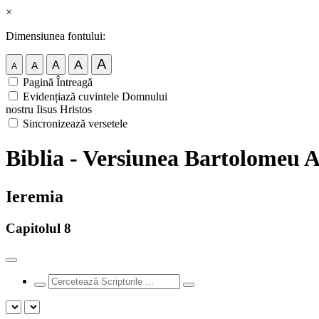
×
Dimensiunea fontului:
A
A
A
A
A
Pagină Întreagă
Evidențiază cuvintele Domnului
nostru Iisus Hristos
Sincronizează versetele
Biblia - Versiunea Bartolomeu 
Ieremia
Capitolul 8