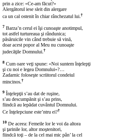
prin a zice: «Ce-am făcut?»
Alergătorul iese sleit din alergare
†
ca un cal ostenit în chiar rânchezatul lui.
7
Barza’n cerul ei îşi cunoaşte anotimpul,
tot astfel turtureaua şi rândunica;
păsăruicile vin când trebuie să vină,
doar acest popor al Meu nu cunoaşte
†
judecăţile Domnului.
8
Cum oare veţi spune: «Noi suntem înţelepţi
şi cu noi e legea Domnului»?…
Zadarnic foloseşte scriitorul condeiul
†
mincinos.
9
Înţelepţii s’au dat de ruşine,
s’au descumpănit şi s’au prins,
fiindcă au lepădat cuvântul Domnului.
†
Ce înţelepciune este’ntru ei?
10
De aceea: Femeile lor le voi da altora
şi ţarinile lor, altor moştenitori,
fiindcă toţi – de la cel mai mic pân’ la cel