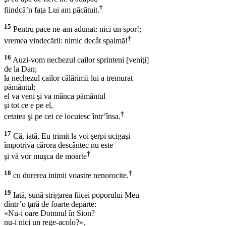
†
fiindcă’n faţa Lui am păcătuit.
15
Pentru pace ne-am adunat: nici un spor!;
†
vremea vindecării: nimic decât spaimă!
16
Auzi-vom nechezul cailor sprinteni [veniţi]
de la Dan;
la nechezul cailor călărimii lui a tremurat
pământul;
el va veni şi va mânca pământul
şi tot ce e pe el,
†
cetatea şi pe cei ce locuiesc într’însa.
17
Că, iată, Eu trimit la voi şerpi ucigaşi
împotriva cărora descântec nu este
†
şi vă vor muşca de moarte
18
†
cu durerea inimii voastre nenorocite.
19
Iată, sună strigarea fiicei poporului Meu
dintr’o ţară de foarte departe:
«Nu-i oare Domnul în Sion?
nu-i nici un rege-acolo?».