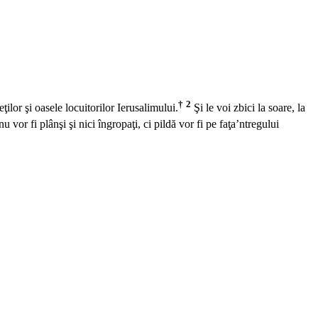
†
2
ilor şi oasele locuitorilor Ierusalimului.
Şi le voi zbici la soare, la
 nu vor fi plânşi şi nici îngropaţi, ci pildă vor fi pe faţa’ntregului