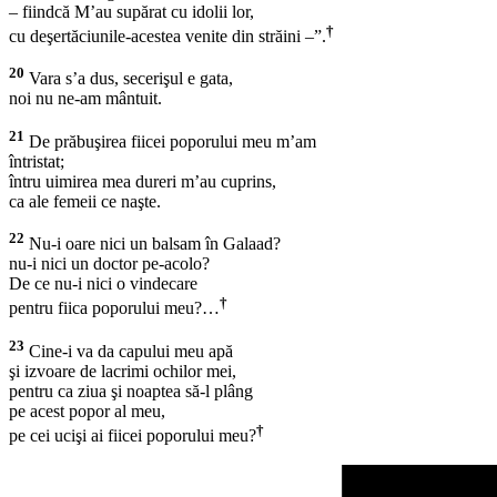
– fiindcă M’au supărat cu idolii lor,
†
cu deşertăciunile-acestea venite din străini –”.
20
Vara s’a dus, secerişul e gata,
noi nu ne-am mântuit.
21
De prăbuşirea fiicei poporului meu m’am
întristat;
întru uimirea mea dureri m’au cuprins,
ca ale femeii ce naşte.
22
Nu-i oare nici un balsam în Galaad?
nu-i nici un doctor pe-acolo?
De ce nu-i nici o vindecare
†
pentru fiica poporului meu?…
23
Cine-i va da capului meu apă
şi izvoare de lacrimi ochilor mei,
pentru ca ziua şi noaptea să-l plâng
pe acest popor al meu,
†
pe cei ucişi ai fiicei poporului meu?