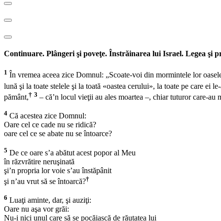
Continuare. Plângeri şi poveţe. Înstrăinarea lui Israel. Legea şi pr
1
În vremea aceea zice Domnul: „Scoate-voi din mormintele lor oasele regi
lună şi la toate stelele şi la toată «oastea cerului», la toate pe care ei l
†
3
pământ,
– că’n locul vieţii au ales moartea –, chiar tuturor care-au 
4
Că acestea zice Domnul:
Oare cel ce cade nu se ridică?
oare cel ce se abate nu se întoarce?
5
De ce oare s’a abătut acest popor al Meu
în răzvrătire neruşinată
şi’n propria lor voie s’au înstăpânit
†
şi n’au vrut să se întoarcă?
6
Luaţi aminte, dar, şi auziţi:
Oare nu aşa vor grăi:
Nu-i nici unul care să se pocăiască de răutatea lui