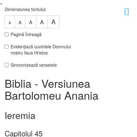
×
Dimensiunea fontului:
A
A
A
A
A
Pagină Întreagă
Evidențiază cuvintele Domnului
nostru Iisus Hristos
Sincronizează versetele
Biblia - Versiunea
Bartolomeu Anania
Ieremia
Capitolul 45