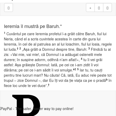
Ieremia îl mustră pe Baruh.*
1
Cuvântul pe care Ieremia profetul l-a grăit către Baruh, fiul lui
Neria, când el a scris cuvintele acestea în carte din gura lui
Ieremia, în cel de al patrulea an al lui Ioiachim, fiul lui Iosia, regele
†
2
3
lui Iuda.
„Aşa grăit-a Domnul despre tine, Baruh:
Fiindcă tu ai
zis: «Vai mie, vai mie!, că Domnul i-a adăugat ostenelii mele
4
durere; în suspine adorm, odihnă n’am aflat!»,
tu îi vei grăi
astfel: Aşa grăieşte Domnul: Iată, pe cei ce i-am zidit îi voi
a
†
5
dărâma; pe cei ce i-am sădit îi voi smulge.
Iar tu, tu cauţi
pentru tine lucruri mari? Nu căuta! Că, iată, Eu aduc rele peste tot
b
trupul – zice Domnul –, dar Eu îţi voi da ţie viaţa ca pe o pradă
în
†
fiece loc unde te vei duce”.