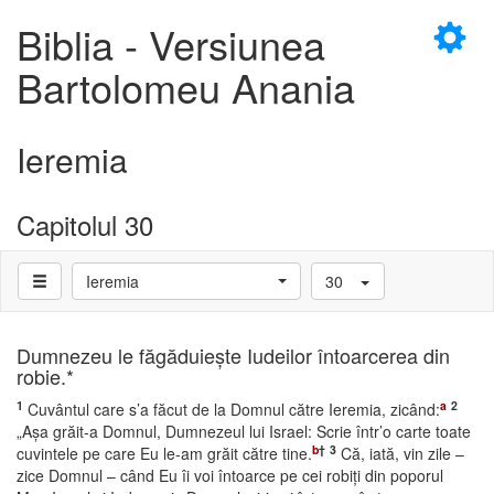
×
Biblia - Versiunea
Bartolomeu Anania
Ieremia
D
Capitolul 30
Ieremia
30
D
Dumnezeu le făgăduieşte Iudeilor întoarcerea din
robie.*
1
a
2
Cuvântul care s’a făcut de la Domnul către Ieremia, zicând:
„Aşa grăit-a Domnul, Dumnezeul lui Israel: Scrie într’o carte toate
b
†
3
cuvintele pe care Eu le-am grăit către tine.
Că, iată, vin zile –
zice Domnul – când Eu îi voi întoarce pe cei robiţi din poporul