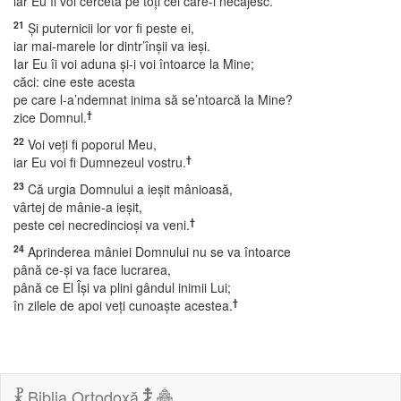
iar Eu îi voi cerceta pe toţi cei care-i necăjesc.
21
Şi puternicii lor vor fi peste ei,
iar mai-marele lor dintr’înşii va ieşi.
Iar Eu îi voi aduna şi-i voi întoarce la Mine;
căci: cine este acesta
pe care l-a’ndemnat inima să se’ntoarcă la Mine?
†
zice Domnul.
22
Voi veţi fi poporul Meu,
†
iar Eu voi fi Dumnezeul vostru.
23
Că urgia Domnului a ieşit mânioasă,
vârtej de mânie-a ieşit,
†
peste cei necredincioşi va veni.
24
Aprinderea mâniei Domnului nu se va întoarce
până ce-şi va face lucrarea,
până ce El Îşi va plini gândul inimii Lui;
†
în zilele de apoi veţi cunoaşte acestea.
Biblia Ortodoxă