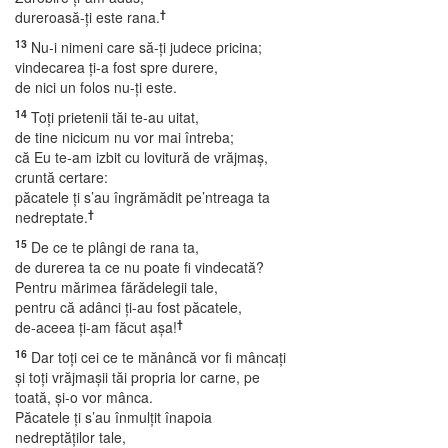
†
dureroasă-ţi este rana.
13
Nu-i nimeni care să-ţi judece pricina;
vindecarea ţi-a fost spre durere,
de nici un folos nu-ţi este.
14
Toţi prietenii tăi te-au uitat,
de tine nicicum nu vor mai întreba;
că Eu te-am izbit cu lovitură de vrăjmaş,
cruntă certare:
păcatele ţi s’au îngrămădit pe’ntreaga ta
†
nedreptate.
15
De ce te plângi de rana ta,
de durerea ta ce nu poate fi vindecată?
Pentru mărimea fărădelegii tale,
pentru că adânci ţi-au fost păcatele,
†
de-aceea ţi-am făcut aşa!
16
Dar toţi cei ce te mănâncă vor fi mâncaţi
şi toţi vrăjmaşii tăi propria lor carne, pe
toată, şi-o vor mânca.
Păcatele ţi s’au înmulţit înapoia
nedreptăţilor tale,