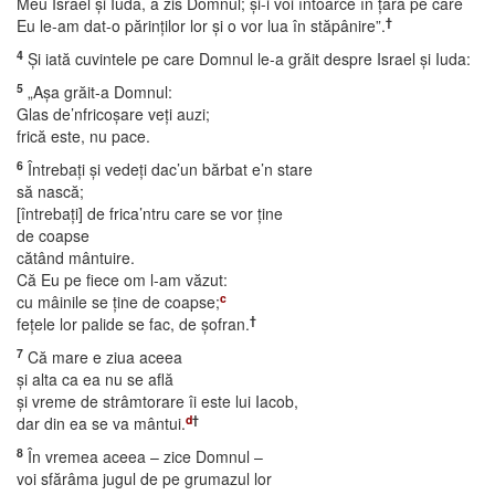
Meu Israel şi Iuda, a zis Domnul; şi-i voi întoarce în ţara pe care
†
Eu le-am dat-o părinţilor lor şi o vor lua în stăpânire”.
4
Şi iată cuvintele pe care Domnul le-a grăit despre Israel şi Iuda:
5
„Aşa grăit-a Domnul:
Glas de’nfricoşare veţi auzi;
frică este, nu pace.
6
Întrebaţi şi vedeţi dac’un bărbat e’n stare
să nască;
[întrebaţi] de frica’ntru care se vor ţine
de coapse
cătând mântuire.
Că Eu pe fiece om l-am văzut:
c
cu mâinile se ţine de coapse;
†
feţele lor palide se fac, de şofran.
7
Că mare e ziua aceea
şi alta ca ea nu se află
şi vreme de strâmtorare îi este lui Iacob,
d
†
dar din ea se va mântui.
8
În vremea aceea – zice Domnul –
voi sfărâma jugul de pe grumazul lor