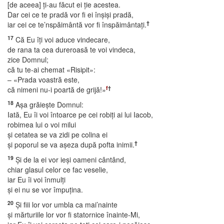
[de aceea] ţi-au făcut ei ţie acestea.
Dar cei ce te pradă vor fi ei înşişi pradă,
†
iar cei ce te’nspăimântă vor fi înspăimântaţi.
17
Că Eu îţi voi aduce vindecare,
de rana ta cea dureroasă te voi vindeca,
zice Domnul;
că tu te-ai chemat «Risipit»:
– «Prada voastră este,
f
†
că nimeni nu-i poartă de grijă!»
18
Aşa grăieşte Domnul:
Iată, Eu îi voi întoarce pe cei robiţi ai lui Iacob,
robimea lui o voi milui
şi cetatea se va zidi pe colina ei
†
şi poporul se va aşeza după pofta inimii.
19
Şi de la ei vor ieşi oameni cântând,
chiar glasul celor ce fac veselie,
iar Eu îi voi înmulţi
şi ei nu se vor împuţina.
20
Şi fiii lor vor umbla ca mai’nainte
şi mărturiile lor vor fi statornice înainte-Mi,