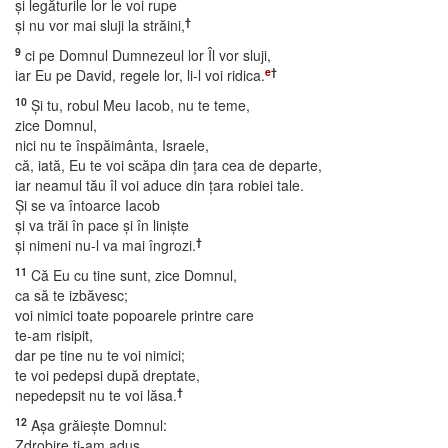
şi legăturile lor le voi rupe
†
şi nu vor mai sluji la străini,
9
ci pe Domnul Dumnezeul lor Îl vor sluji,
e
†
iar Eu pe David, regele lor, li-l voi ridica.
10
Şi tu, robul Meu Iacob, nu te teme,
zice Domnul,
nici nu te înspăimânta, Israele,
că, iată, Eu te voi scăpa din ţara cea de departe,
iar neamul tău îl voi aduce din ţara robiei tale.
Şi se va întoarce Iacob
şi va trăi în pace şi în linişte
†
şi nimeni nu-l va mai îngrozi.
11
Că Eu cu tine sunt, zice Domnul,
ca să te izbăvesc;
voi nimici toate popoarele printre care
te-am risipit,
dar pe tine nu te voi nimici;
te voi pedepsi după dreptate,
†
nepedepsit nu te voi lăsa.
12
Aşa grăieşte Domnul:
Zdrobire ţi-am adus,