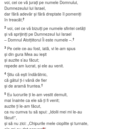
voi, cei ce vă juraţi pe numele Domnului,
Dumnezeului lui Israel,
dar fără adevăr şi fără dreptate îl pomeniţi
†
în treacăt;
2
voi, cei ce vă bizuiţi pe numele sfintei cetăţi
şi vă sprijiniţi pe Dumnezeul lui Israel
†
– Domnul Atotţiitorul Îi este numele –.
3
Pe cele ce-au fost, iată, vi le-am spus
şi din gura Mea au ieşit
şi auzite s’au făcut;
repede am lucrat, şi ele au venit.
4
Ştiu că eşti îndărătnic,
că gâtul ţi-i vână de fier
†
şi de aramă fruntea.
5
Eu lucrurile ţi le-am vestit demult,
mai înainte ca ele să-ţi fi venit;
auzite ţi le-am făcut,
ca nu cumva tu să spui: „Idolii mei mi le-au
făcut!”,
şi să nu zici: „Chipurile mele cioplite şi turnate,
a