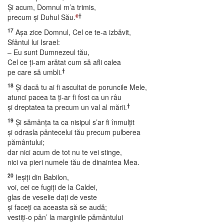
Şi acum, Domnul m’a trimis,
c
†
precum şi Duhul Său.
17
Aşa zice Domnul, Cel ce te-a izbăvit,
Sfântul lui Israel:
– Eu sunt Dumnezeul tău,
Cel ce ţi-am arătat cum să afli calea
†
pe care să umbli.
18
Şi dacă tu ai fi ascultat de poruncile Mele,
atunci pacea ta ţi-ar fi fost ca un râu
†
şi dreptatea ta precum un val al mării.
19
Şi sămânţa ta ca nisipul s’ar fi înmulţit
şi odrasla pântecelui tău precum pulberea
pământului;
dar nici acum de tot nu te vei stinge,
nici va pieri numele tău de dinaintea Mea.
20
Ieşiţi din Babilon,
voi, cei ce fugiţi de la Caldei,
glas de veselie daţi de veste
şi faceţi ca aceasta să se audă;
vestiţi-o pân’ la marginile pământului