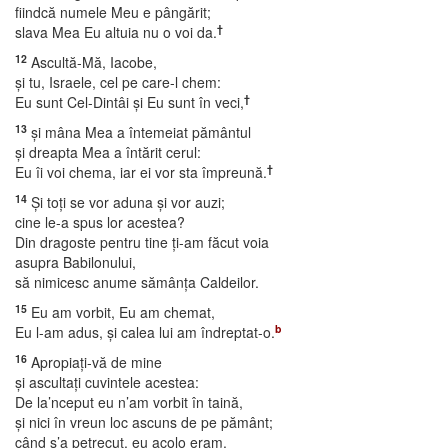
fiindcă numele Meu e pângărit;
†
slava Mea Eu altuia nu o voi da.
12
Ascultă-Mă, Iacobe,
şi tu, Israele, cel pe care-l chem:
†
Eu sunt Cel-Dintâi şi Eu sunt în veci,
13
şi mâna Mea a întemeiat pământul
şi dreapta Mea a întărit cerul:
†
Eu îi voi chema, iar ei vor sta împreună.
14
Şi toţi se vor aduna şi vor auzi;
cine le-a spus lor acestea?
Din dragoste pentru tine ţi-am făcut voia
asupra Babilonului,
să nimicesc anume sămânţa Caldeilor.
15
Eu am vorbit, Eu am chemat,
b
Eu l-am adus, şi calea lui am îndreptat-o.
16
Apropiaţi-vă de mine
şi ascultaţi cuvintele acestea:
De la’nceput eu n’am vorbit în taină,
şi nici în vreun loc ascuns de pe pământ;
când s’a petrecut, eu acolo eram.