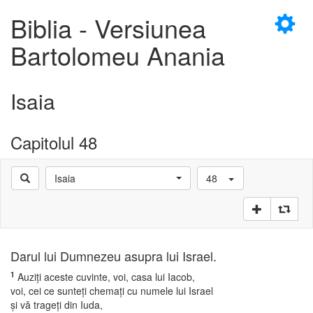
×
Biblia - Versiunea
Bartolomeu Anania
Isaia
D
Capitolul 48
Isaia
48
D
Darul lui Dumnezeu asupra lui Israel.
1
Auziţi aceste cuvinte, voi, casa lui Iacob,
voi, cei ce sunteţi chemaţi cu numele lui Israel
şi vă trageţi din Iuda,