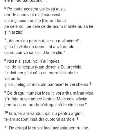
ele mi-au dat porunci
”.
6
Pe toate acestea voi le-aţi auzit,
dar de cunoscut n’aţi cunoscut;
chiar şi acum auzite ţi le-am făcut
pe cele noi, pe cele ce de-acum înainte au să fie,
†
şi n’ai zis:
7
„Acum s’au petrecut, iar nu mai’nainte!”;
şi nu în zilele de demult ai auzit de ele,
ca nu cumva să zici: „Da, le ştiu!”
8
Nici n’ai ştiut, nici n’ai înţeles,
nici de la’nceput ţi-am deschis Eu urechile,
fiindcă am ştiut că tu cu mare viclenie te
vei purta
†
şi că „nelegiuit încă din pântece” te vei chema.
9
De dragul numelui Meu îţi voi arăta mânia Mea
şi’n faţa ta voi aduce faptele Mele cele slăvite,
†
pentru ca nu pe de-a’ntregul să te nimicesc.
10
Iată, te-am vândut, dar nu pentru argint;
†
te-am scăpat însă din cuptorul sărăciei.
11
De dragul Meu voi face aceasta pentru tine,