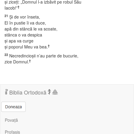
şi ziceţi: „Domnul l-a izbăvit pe robul Său
†
Iacob!”
21
Şi de vor înseta,
El în pustie îi va duce,
apă din stâncă le va scoate,
stânca o va despica
şi apa va curge
†
şi poporul Meu va bea.
22
Necredincioşii n’au parte de bucurie,
†
zice Domnul.
Biblia Ortodoxă
Povață
Profasis