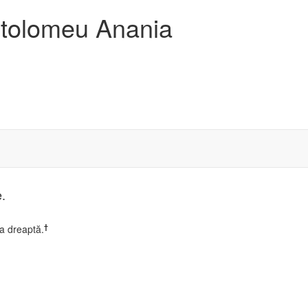
artolomeu Anania
e.
†
a dreaptă.