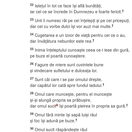
22
Isteţul în tot ce face îşi află bunătăţi,
†
iar cel ce se încrede în Dumnezeu e foarte fericit.
23
Unii îi numesc răi pe cei înţelepţi şi pe cei pricepuţi,
†
dar cei cu vorbe dulci îşi vor auzi mai multe.
24
Cugetarea e un izvor de viaţă pentru cei ce o au,
†
dar învăţătura nebunilor este rea.
25
Inima înţeleptului cunoaşte ceea ce-i iese din gură,
pe buze el poartă cunoaştere.
26
Fagure de miere sunt cuvintele bune
şi vindecare sufletului e dulceaţa lor.
27
Sunt căi care i se par omului drepte,
†
dar capătul lor cată spre fundul iadului.
28
Omul care munceşte, pentru el munceşte
şi-şi alungă propria sa prăbuşire,
b
†
dar omul sucit
îşi poartă pieirea în propria sa gură.
29
Omul fără minte îşi sapă luişi răul
†
şi foc îşi adună pe buze.
30
Omul sucit răspândeşte răul