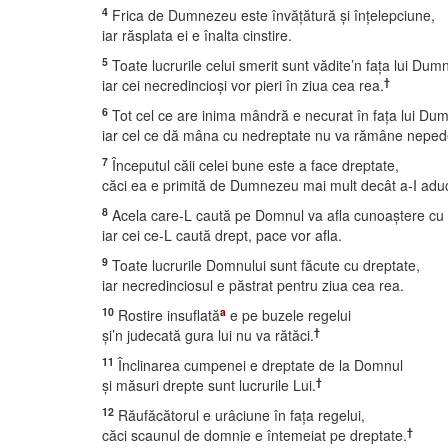
4
Frica de Dumnezeu este învăţătură şi înţelepciune,
iar răsplata ei e înalta cinstire.
5
Toate lucrurile celui smerit sunt vădite’n faţa lui Dum
†
iar cei necredincioşi vor pieri în ziua cea rea.
6
Tot cel ce are inima mândră e necurat în faţa lui Du
iar cel ce dă mâna cu nedreptate nu va rămâne nepede
7
Începutul căii celei bune este a face dreptate,
căci ea e primită de Dumnezeu mai mult decât a-I aduc
8
Acela care-L caută pe Domnul va afla cunoaştere cu 
iar cei ce-L caută drept, pace vor afla.
9
Toate lucrurile Domnului sunt făcute cu dreptate,
iar necredinciosul e păstrat pentru ziua cea rea.
10
a
Rostire insuflată
e pe buzele regelui
†
şi’n judecată gura lui nu va rătăci.
11
Înclinarea cumpenei e dreptate de la Domnul
†
şi măsuri drepte sunt lucrurile Lui.
12
Răufăcătorul e urâciune în faţa regelui,
†
căci scaunul de domnie e întemeiat pe dreptate.