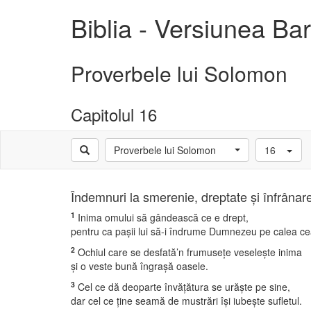
Biblia - Versiunea B
Proverbele lui Solomon
Capitolul 16
Proverbele lui Solomon
16
Îndemnuri la smerenie, dreptate şi înfrânar
1
Inima omului să gândească ce e drept,
pentru ca paşii lui să-i îndrume Dumnezeu pe calea ce
2
Ochiul care se desfată’n frumuseţe veseleşte inima
şi o veste bună îngraşă oasele.
3
Cel ce dă deoparte învăţătura se urăşte pe sine,
dar cel ce ţine seamă de mustrări îşi iubeşte sufletul.