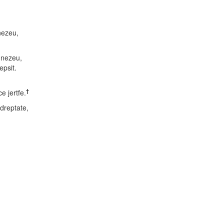
nezeu,
mnezeu,
psit.
†
e jertfe.
dreptate,