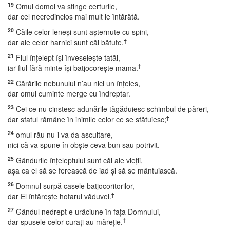
19
Omul domol va stinge certurile,
dar cel necredincios mai mult le întărâtă.
20
Căile celor leneşi sunt aşternute cu spini,
†
dar ale celor harnici sunt căi bătute.
21
Fiul înţelept îşi înveseleşte tatăl,
†
iar fiul fără minte îşi batjocoreşte mama.
22
Cărările nebunului n’au nici un înţeles,
dar omul cuminte merge cu îndreptar.
23
Cei ce nu cinstesc adunările tăgăduiesc schimbul de păreri,
†
dar sfatul rămâne în inimile celor ce se sfătuiesc;
24
omul rău nu-i va da ascultare,
nici că va spune în obşte ceva bun sau potrivit.
25
Gândurile înţeleptului sunt căi ale vieţii,
aşa ca el să se ferească de iad şi să se mântuiască.
26
Domnul surpă casele batjocoritorilor,
†
dar El întăreşte hotarul văduvei.
27
Gândul nedrept e urâciune în faţa Domnului,
†
dar spusele celor curaţi au măreţie.