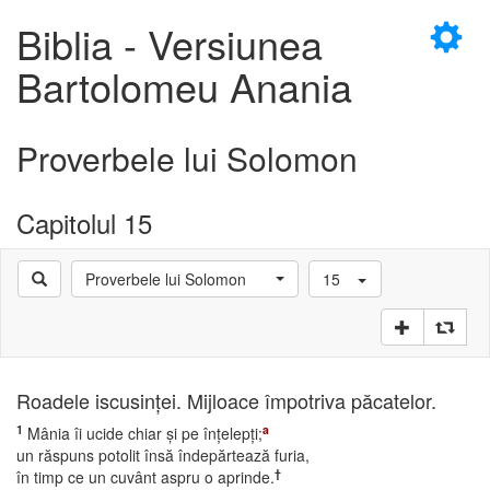
×
Biblia - Versiunea
Bartolomeu Anania
Proverbele lui Solomon
D
Capitolul 15
Proverbele lui Solomon
15
D
Roadele iscusinţei. Mijloace împotriva păcatelor.
1
a
Mânia îi ucide chiar şi pe înţelepţi;
un răspuns potolit însă îndepărtează furia,
†
în timp ce un cuvânt aspru o aprinde.