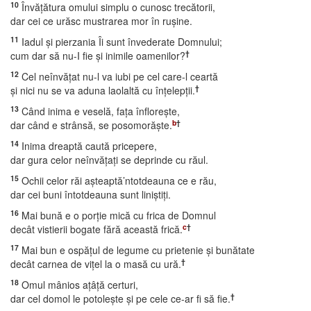
10
Învăţătura omului simplu o cunosc trecătorii,
dar cei ce urăsc mustrarea mor în ruşine.
11
Iadul şi pierzania Îi sunt învederate Domnului;
†
cum dar să nu-I fie şi inimile oamenilor?
12
Cel neînvăţat nu-l va iubi pe cel care-l ceartă
†
şi nici nu se va aduna laolaltă cu înţelepţii.
13
Când inima e veselă, faţa înfloreşte,
b
†
dar când e strânsă, se posomorăşte.
14
Inima dreaptă caută pricepere,
dar gura celor neînvăţaţi se deprinde cu răul.
15
Ochii celor răi aşteaptă’ntotdeauna ce e rău,
dar cei buni întotdeauna sunt liniştiţi.
16
Mai bună e o porţie mică cu frica de Domnul
c
†
decât vistierii bogate fără această frică.
17
Mai bun e ospăţul de legume cu prietenie şi bunătate
†
decât carnea de viţel la o masă cu ură.
18
Omul mânios aţâţă certuri,
†
dar cel domol le potoleşte şi pe cele ce-ar fi să fie.