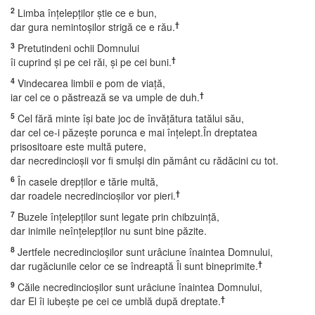
2
Limba înţelepţilor ştie ce e bun,
†
dar gura nemintoşilor strigă ce e rău.
3
Pretutindeni ochii Domnului
†
îi cuprind şi pe cei răi, şi pe cei buni.
4
Vindecarea limbii e pom de viaţă,
†
iar cel ce o păstrează se va umple de duh.
5
Cel fără minte îşi bate joc de învăţătura tatălui său,
dar cel ce-i păzeşte porunca e mai înţelept.În dreptatea
prisositoare este multă putere,
dar necredincioşii vor fi smulşi din pământ cu rădăcini cu tot.
6
În casele drepţilor e tărie multă,
†
dar roadele necredincioşilor vor pieri.
7
Buzele înţelepţilor sunt legate prin chibzuinţă,
dar inimile neînţelepţilor nu sunt bine păzite.
8
Jertfele necredincioşilor sunt urâciune înaintea Domnului,
†
dar rugăciunile celor ce se îndreaptă Îi sunt bineprimite.
9
Căile necredincioşilor sunt urâciune înaintea Domnului,
†
dar El îi iubeşte pe cei ce umblă după dreptate.