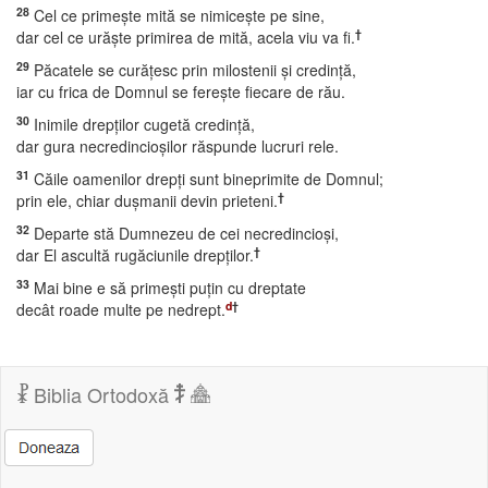
28
Cel ce primeşte mită se nimiceşte pe sine,
†
dar cel ce urăşte primirea de mită, acela viu va fi.
29
Păcatele se curăţesc prin milostenii şi credinţă,
iar cu frica de Domnul se fereşte fiecare de rău.
30
Inimile drepţilor cugetă credinţă,
dar gura necredincioşilor răspunde lucruri rele.
31
Căile oamenilor drepţi sunt bineprimite de Domnul;
†
prin ele, chiar duşmanii devin prieteni.
32
Departe stă Dumnezeu de cei necredincioşi,
†
dar El ascultă rugăciunile drepţilor.
33
Mai bine e să primeşti puţin cu dreptate
d
†
decât roade multe pe nedrept.
Biblia Ortodoxă