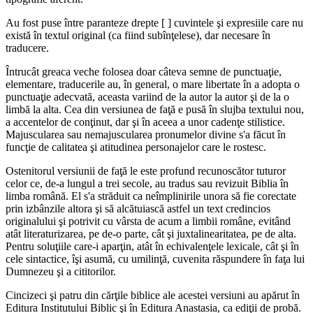
Au fost puse între paranteze drepte [ ] cuvintele şi expresiile care nu
există în textul original (ca fiind subînţelese), dar necesare în
traducere.
Întrucât greaca veche folosea doar câteva semne de punctuaţie,
elementare, traducerile au, în general, o mare libertate în a adopta o
punctuaţie adecvată, aceasta variind de la autor la autor şi de la o
limbă la alta. Cea din versiunea de faţă e pusă în slujba textului nou,
a accentelor de conţinut, dar şi în aceea a unor cadenţe stilistice.
Majuscularea sau nemajuscularea pronumelor divine s'a făcut în
funcţie de calitatea şi atitudinea personajelor care le rostesc.
Ostenitorul versiunii de faţă le este profund recunoscător tuturor
celor ce, de-a lungul a trei secole, au tradus sau revizuit Biblia în
limba română. El s'a străduit ca neîmplinirile unora să fie corectate
prin izbânzile altora şi să alcătuiască astfel un text credincios
originalului şi potrivit cu vârsta de acum a limbii române, evitând
atât literaturizarea, pe de-o parte, cât şi juxtalinearitatea, pe de alta.
Pentru soluţiile care-i aparţin, atât în echivalenţele lexicale, cât şi în
cele sintactice, îşi asumă, cu umilinţă, cuvenita răspundere în faţa lui
Dumnezeu şi a cititorilor.
Cincizeci şi patru din cărţile biblice ale acestei versiuni au apărut în
Editura Institutului Biblic şi în Editura Anastasia, ca ediţii de probă.