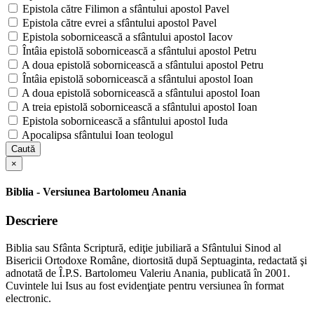
Epistola către Filimon a sfântului apostol Pavel
Epistola către evrei a sfântului apostol Pavel
Epistola sobornicească a sfântului apostol Iacov
Întâia epistolă sobornicească a sfântului apostol Petru
A doua epistolă sobornicească a sfântului apostol Petru
Întâia epistolă sobornicească a sfântului apostol Ioan
A doua epistolă sobornicească a sfântului apostol Ioan
A treia epistolă sobornicească a sfântului apostol Ioan
Epistola sobornicească a sfântului apostol Iuda
Apocalipsa sfântului Ioan teologul
Caută
×
Biblia - Versiunea Bartolomeu Anania
Descriere
Biblia sau Sfânta Scriptură, ediţie jubiliară a Sfântului Sinod al
Bisericii Ortodoxe Române, diortosită după Septuaginta, redactată şi
adnotată de Î.P.S. Bartolomeu Valeriu Anania, publicată în 2001.
Cuvintele lui Isus au fost evidenţiate pentru versiunea în format
electronic.