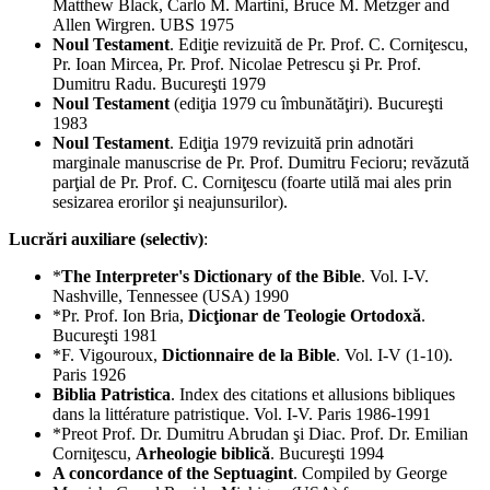
Matthew Black, Carlo M. Martini, Bruce M. Metzger and
Allen Wirgren. UBS 1975
Noul Testament
. Ediţie revizuită de Pr. Prof. C. Corniţescu,
Pr. Ioan Mircea, Pr. Prof. Nicolae Petrescu şi Pr. Prof.
Dumitru Radu. Bucureşti 1979
Noul Testament
(ediţia 1979 cu îmbunătăţiri). Bucureşti
1983
Noul Testament
. Ediţia 1979 revizuită prin adnotări
marginale manuscrise de Pr. Prof. Dumitru Fecioru; revăzută
parţial de Pr. Prof. C. Corniţescu (foarte utilă mai ales prin
sesizarea erorilor şi neajunsurilor).
Lucrări auxiliare (selectiv)
:
*
The Interpreter's Dictionary of the Bible
. Vol. I-V.
Nashville, Tennessee (USA) 1990
*Pr. Prof. Ion Bria,
Dicţionar de Teologie Ortodoxă
.
Bucureşti 1981
*F. Vigouroux,
Dictionnaire de la Bible
. Vol. I-V (1-10).
Paris 1926
Biblia Patristica
. Index des citations et allusions bibliques
dans la littérature patristique. Vol. I-V. Paris 1986-1991
*Preot Prof. Dr. Dumitru Abrudan şi Diac. Prof. Dr. Emilian
Corniţescu,
Arheologie biblică
. Bucureşti 1994
A concordance of the Septuagint
. Compiled by George