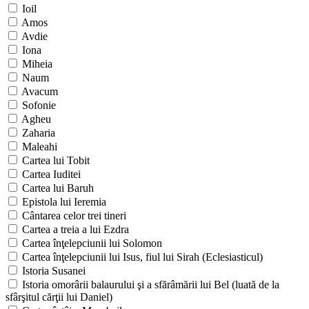
Ioil
Amos
Avdie
Iona
Miheia
Naum
Avacum
Sofonie
Agheu
Zaharia
Maleahi
Cartea lui Tobit
Cartea Iuditei
Cartea lui Baruh
Epistola lui Ieremia
Cântarea celor trei tineri
Cartea a treia a lui Ezdra
Cartea înţelepciunii lui Solomon
Cartea înţelepciunii lui Isus, fiul lui Sirah (Eclesiasticul)
Istoria Susanei
Istoria omorârii balaurului şi a sfărâmării lui Bel (luată de la
sfârşitul cărţii lui Daniel)