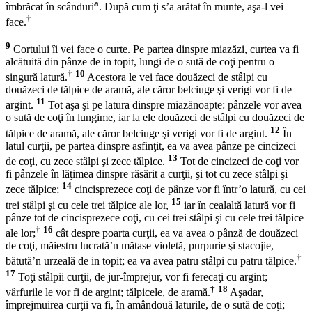
a
îmbrăcat în scânduri
. După cum ţi s’a arătat în munte, aşa-l vei
†
face.
9
Cortului îi vei face o curte. Pe partea dinspre miazăzi, curtea va fi
alcătuită din pânze de in topit, lungi de o sută de coţi pentru o
†
10
singură latură.
Acestora le vei face douăzeci de stâlpi cu
douăzeci de tălpice de aramă, ale căror belciuge şi verigi vor fi de
11
argint.
Tot aşa şi pe latura dinspre miazănoapte: pânzele vor avea
o sută de coţi în lungime, iar la ele douăzeci de stâlpi cu douăzeci de
12
tălpice de aramă, ale căror belciuge şi verigi vor fi de argint.
În
latul curţii, pe partea dinspre asfinţit, ea va avea pânze pe cincizeci
13
de coţi, cu zece stâlpi şi zece tălpice.
Tot de cincizeci de coţi vor
fi pânzele în lăţimea dinspre răsărit a curţii, şi tot cu zece stâlpi şi
14
zece tălpice;
cincisprezece coţi de pânze vor fi într’o latură, cu cei
15
trei stâlpi şi cu cele trei tălpice ale lor,
iar în cealaltă latură vor fi
pânze tot de cincisprezece coţi, cu cei trei stâlpi şi cu cele trei tălpice
†
16
ale lor;
cât despre poarta curţii, ea va avea o pânză de douăzeci
de coţi, măiestru lucrată’n mătase violetă, purpurie şi stacojie,
†
bătută’n urzeală de in topit; ea va avea patru stâlpi cu patru tălpice.
17
Toţi stâlpii curţii, de jur-împrejur, vor fi ferecaţi cu argint;
†
18
vârfurile le vor fi de argint; tălpicele, de aramă.
Aşadar,
împrejmuirea curţii va fi, în amândouă laturile, de o sută de coţi;