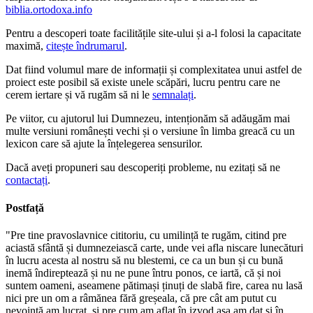
biblia.ortodoxa.info
Pentru a descoperi toate facilitățile site-ului și a-l folosi la capacitate
maximă,
citește îndrumarul
.
Dat fiind volumul mare de informații și complexitatea unui astfel de
proiect este posibil să existe unele scăpări, lucru pentru care ne
cerem iertare și vă rugăm să ni le
semnalați
.
Pe viitor, cu ajutorul lui Dumnezeu, intenționăm să adăugăm mai
multe versiuni românești vechi și o versiune în limba greacă cu un
lexicon care să ajute la înțelegerea sensurilor.
Dacă aveți propuneri sau descoperiți probleme, nu ezitați să ne
contactați
.
Postfață
"Pre tine pravoslavnice cititoriu, cu umilință te rugăm, citind pre
aciastă sfântă și dumnezeiască carte, unde vei afla niscare lunecături
în lucru acesta al nostru să nu blestemi, ce ca un bun și cu bună
inemă îndireptează și nu ne pune întru ponos, ce iartă, că și noi
suntem oameni, aseamene pătimași ținuți de slabă fire, carea nu lasă
nici pre un om a râmănea fără greșeala, că pre cât am putut cu
nevoință am lucrat, și pre cum am aflat în izvod așa am dat și în