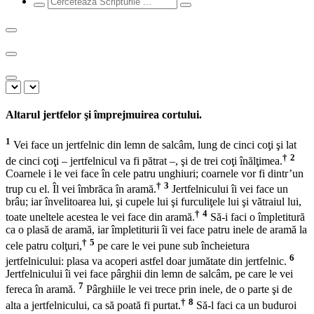
Altarul jertfelor şi împrejmuirea cortului.
1
Vei face un jertfelnic din lemn de salcâm, lung de cinci coţi şi lat
†
2
de cinci coţi – jertfelnicul va fi pătrat –, şi de trei coţi înălţimea.
Coarnele i le vei face în cele patru unghiuri; coarnele vor fi dintr’un
†
3
trup cu el. Îl vei îmbrăca în aramă.
Jertfelnicului îi vei face un
brâu; iar învelitoarea lui, şi cupele lui şi furculiţele lui şi vătraiul lui,
†
4
toate uneltele acestea le vei face din aramă.
Să-i faci o împletitură
ca o plasă de aramă, iar împletiturii îi vei face patru inele de aramă la
†
5
cele patru colţuri,
pe care le vei pune sub încheietura
6
jertfelnicului: plasa va acoperi astfel doar jumătate din jertfelnic.
Jertfelnicului îi vei face pârghii din lemn de salcâm, pe care le vei
7
fereca în aramă.
Pârghiile le vei trece prin inele, de o parte şi de
†
8
alta a jertfelnicului, ca să poată fi purtat.
Să-l faci ca un buduroi