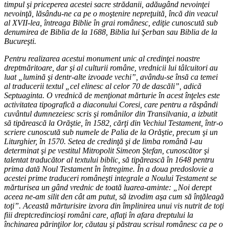
timpul şi priceperea acestei sacre strădanii, adăugând nevoinţei
nevoinţă, lăsându-ne ca pe o moştenire nepreţuită, încă din veacul
al XVII-lea, întreaga Biblie în grai românesc, ediţie cunoscută sub
denumirea de Biblia de la 1688, Biblia lui Şerban sau Biblia de la
Bucureşti.
Pentru realizarea acestui monument unic al credinţei noastre
dreptmăritoare, dar şi al culturii române, vrednicii lui tâlcuitori au
luat „lumină şi dentr-alte izvoade vechi”, avându-se însă ca temei
al traducerii textul „cel elinesc al celor 70 de dascăli”, adică
Septuaginta. O vrednică de menţionat mărturie în acest înţeles este
activitatea tipografică a diaconului Coresi, care pentru a răspândi
cuvântul dumnezeiesc scris şi românilor din Transilvania, a izbutit
să tipărească la Orăştie, în 1582, cărţi din Vechiul Testament, într-o
scriere cunoscută sub numele de Palia de la Orăştie, precum şi un
Liturghier, în 1570. Setea de credinţă şi de limba română l-au
determinat şi pe vestitul Mitropolit Simeon Ştefan, cunoscător şi
talentat traducător al textului biblic, să tipărească în 1648 pentru
prima dată Noul Testament în întregime. În a doua predoslovie a
acestei prime traduceri româneşti integrale a Noului Testament se
mărturisea un gând vrednic de toată luarea-aminte: „Noi derept
aceea ne-am silit den cât am putut, să izvodim aşa cum să înţăleagă
toţi”. Această mărturisire izvora din împlinirea unui vis nutrit de toţi
fiii dreptcredincioşi români care, aflaţi în afara dreptului la
închinarea părinţilor lor, căutau şi păstrau scrisul românesc ca pe o