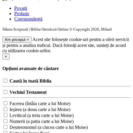
Povață
Profasis
Corespondență
Sfânta Scriptură | Biblia Ortodoxă Online © Copyright 2026, Mihail
Acest site folosește cookie-uri pentru a oferi servicii
Am priceput
×
și pentru a analiza traficul. Dacă folosiți acest site, sunteți de acord
cu utilizarea cookie-urilor.
×
Opțiuni avansate de căutare
Caută în toată Biblia
Vechiul Testament
Facerea (întâia carte a lui Moise)
Ieşirea (a doua carte a lui Moise)
Leviticul (a treia carte a lui Moise)
Numerii (a patra carte a lui Moise)
Deuteronomul (a cincea carte a lui Moise)