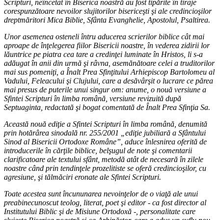
Scripturi, neîncetat în Biserica noastră au fost tipărite în tiraje
corespunzătoare nevoilor slujitorilor bisericeşti şi ale credincioşilor
dreptmăritori Mica Biblie, Sfânta Evanghelie, Apostolul, Psaltirea.
Unor asemenea osteneli întru aducerea scrierilor biblice cât mai
aproape de înţelegerea fiilor Bisericii noastre, în vederea zidirii lor
lăuntrice pe piatra cea tare a credinţei luminate în Hristos, li s-a
adăugat în anii din urmă şi râvna, asemănătoare celei a truditorilor
mai sus pomeniţi, a Înalt Prea Sfinţitului Arhiepiscop Bartolomeu al
Vadului, Feleacului şi Clujului, care a desăvârşit o lucrare ce părea
mai presus de puterile unui singur om: anume, o nouă versiune a
Sfintei Scripturi în limba română, versiune revizuită după
Septuaginta, redactată şi bogat comentată de Înalt Prea Sfinţia Sa.
Această nouă ediţie a Sfintei Scripturi în limba română, denumită
prin hotărârea sinodală nr. 255/2001 „ediţie jubiliară a Sfântului
Sinod al Bisericii Ortodoxe Române”, aduce înlesnirea oferită de
introducerile în cărţile biblice, belşugul de note şi comentarii
clarificatoare ale textului sfânt, metodă atât de necesară în zilele
noastre când prin tendinţele prozelitiste se oferă credincioşilor, cu
agresiune, şi tălmăciri eronate ale Sfintei Scripturi.
Toate acestea sunt încununarea nevoinţelor de o viaţă ale unui
preabinecunoscut teolog, literat, poet şi editor - ca fost director al
Institutului Biblic şi de Misiune Ortodoxă -, personalitate care