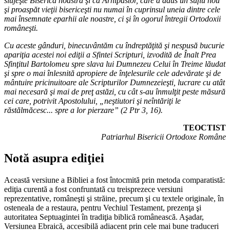
slujeşte Biserica noastră şi ca Arhipăstor, care a adus un suflu nou
şi proaspăt vieţii bisericeşti nu numai în cuprinsul uneia dintre cele
mai însemnate eparhii ale noastre, ci şi în ogorul întregii Ortodoxii
româneşti.
Cu aceste gânduri, binecuvântăm cu îndreptăţită şi nespusă bucurie
apariţia acestei noi ediţii a Sfintei Scripturi, izvodită de Înalt Prea
Sfinţitul Bartolomeu spre slava lui Dumnezeu Celui în Treime lăudat
şi spre o mai înlesnită apropiere de înţelesurile cele adevărate şi de
mântuire pricinuitoare ale Scripturilor Dumnezeieşti, lucrare cu atât
mai necesară şi mai de preţ astăzi, cu cât s-au înmulţit peste măsură
cei care, potrivit Apostolului, „neştiutori şi neîntăriţi le
răstălmăcesc... spre a lor pierzare” (2 Ptr 3, 16).
TEOCTIST
Patriarhul Bisericii Ortodoxe Române
Notă asupra ediţiei
Această versiune a Bibliei a fost întocmită prin metoda comparatistă:
ediţia curentă a fost confruntată cu treisprezece versiuni
reprezentative, româneşti şi străine, precum şi cu textele originale, în
osteneala de a restaura, pentru Vechiul Testament, prezenţa şi
autoritatea Septuagintei în tradiţia biblică românească. Aşadar,
Versiunea Ebraică, accesibilă adiacent prin cele mai bune traduceri