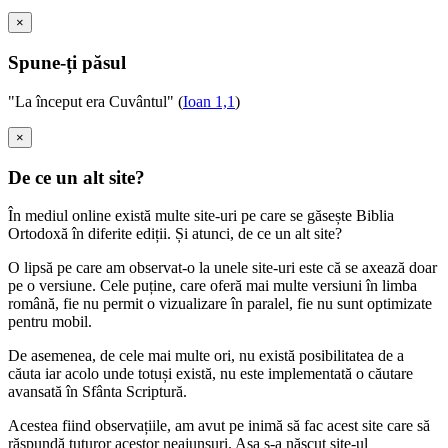
×
Spune-ți păsul
"La început era Cuvântul" (
Ioan 1,1
)
×
De ce un alt site?
În mediul online există multe site-uri pe care se găsește Biblia
Ortodoxă în diferite ediții. Și atunci, de ce un alt site?
O lipsă pe care am observat-o la unele site-uri este că se axează doar
pe o versiune. Cele puține, care oferă mai multe versiuni în limba
română, fie nu permit o vizualizare în paralel, fie nu sunt optimizate
pentru mobil.
De asemenea, de cele mai multe ori, nu există posibilitatea de a
căuta iar acolo unde totuși există, nu este implementată o căutare
avansată în Sfânta Scriptură.
Acestea fiind observațiile, am avut pe inimă să fac acest site care să
răspundă tuturor acestor neajunsuri. Așa s-a născut site-ul