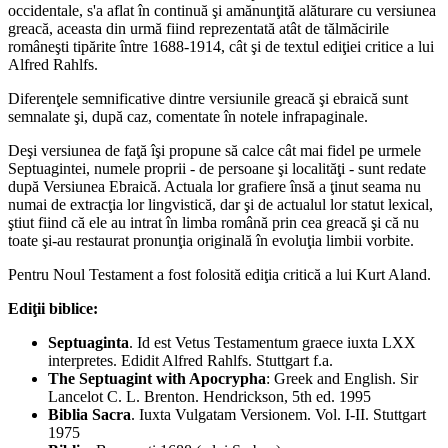
occidentale, s'a aflat în continuă şi amănunţită alăturare cu versiunea
greacă, aceasta din urmă fiind reprezentată atât de tălmăcirile
româneşti tipărite între 1688-1914, cât şi de textul ediţiei critice a lui
Alfred Rahlfs.
Diferenţele semnificative dintre versiunile greacă şi ebraică sunt
semnalate şi, după caz, comentate în notele infrapaginale.
Deşi versiunea de faţă îşi propune să calce cât mai fidel pe urmele
Septuagintei, numele proprii - de persoane şi localităţi - sunt redate
după Versiunea Ebraică. Actuala lor grafiere însă a ţinut seama nu
numai de extracţia lor lingvistică, dar şi de actualul lor statut lexical,
ştiut fiind că ele au intrat în limba română prin cea greacă şi că nu
toate şi-au restaurat pronunţia originală în evoluţia limbii vorbite.
Pentru Noul Testament a fost folosită ediţia critică a lui Kurt Aland.
Ediţii biblice:
Septuaginta
. Id est Vetus Testamentum graece iuxta LXX
interpretes. Edidit Alfred Rahlfs. Stuttgart f.a.
The Septuagint with Apocrypha
: Greek and English. Sir
Lancelot C. L. Brenton. Hendrickson, 5th ed. 1995
Biblia Sacra
. Iuxta Vulgatam Versionem. Vol. I-II. Stuttgart
1975