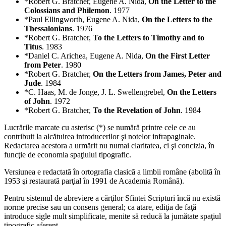
*Robert G. Bratcher, Eugene A. Nida,
On the Letter to the
Colossians and Philemon
. 1977
*Paul Ellingworth, Eugene A. Nida,
On the Letters to the
Thessalonians
. 1976
*Robert G. Bratcher,
To the Letters to Timothy and to
Titus
. 1983
*Daniel C. Arichea, Eugene A. Nida,
On the First Letter
from Peter
. 1980
*Robert G. Bratcher,
On the Letters from James, Peter and
Jude
. 1984
*C. Haas, M. de Jonge, J. L. Swellengrebel,
On the Letters
of John
. 1972
*Robert G. Bratcher,
To the Revelation of John
. 1984
Lucrările marcate cu asterisc (*) se numără printre cele ce au
contribuit la alcătuirea introducerilor şi notelor infrapaginale.
Redactarea acestora a urmărit nu numai claritatea, ci şi concizia, în
funcţie de economia spaţiului tipografic.
Versiunea e redactată în ortografia clasică a limbii române (abolită în
1953 şi restaurată parţial în 1991 de Academia Română).
Pentru sistemul de abreviere a cărţilor Sfintei Scripturi încă nu există
norme precise sau un consens general; ca atare, ediţia de faţă
introduce sigle mult simplificate, menite să reducă la jumătate spaţiul
tipografic aferent.