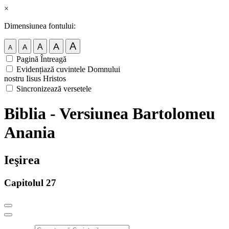
×
Dimensiunea fontului:
A
A
A
A
A
Pagină Întreagă
Evidențiază cuvintele Domnului
nostru Iisus Hristos
Sincronizează versetele
Biblia - Versiunea Bartolomeu
Anania
Ieşirea
Capitolul 27