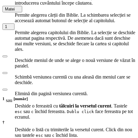
introducerea cuvântului începe căutarea.
Matei
Permite alegerea cărții din Biblie. La schimbarea selecției se
accesează automat butonul de selecție al capitolului.
1
Permite alegerea capitolului din Biblie. La selecție se deschide
automat pagina respectivă. De asemenea dacă sunt deschise
mai multe versiuni, se deschide fiecare la cartea si capitolul
ales.
Deschide meniul de unde se alege o nouă versiune de văzut în
paralel.
Schimbă versiunea curentă cu una aleasă din meniul care se
deschide.
Elimină din pagină versiunea curentă.
1
[număr]
sau
Deshide o fereastră cu
tâlcuiri la versetul curent
. Tastele
sau
închid fereastra.
face fereastra pe tot
esc
c
Dublu click
ecranul.
†
Deshide o listă cu trimiterile la versetul curent. Click din nou
sau tastele
sau
închid lista.
esc
c