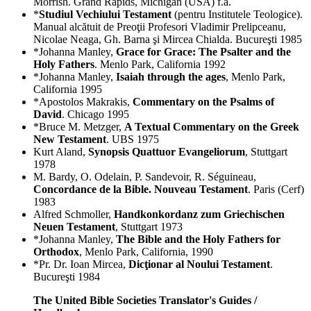
Morrish. Grand Rapids, Michigan (USA) f.a.
*
Studiul Vechiului Testament
(pentru Institutele Teologice).
Manual alcătuit de Preoţii Profesori Vladimir Prelipceanu,
Nicolae Neaga, Gh. Barna şi Mircea Chialda. Bucureşti 1985
*Johanna Manley,
Grace for Grace: The Psalter and the
Holy Fathers
. Menlo Park, California 1992
*Johanna Manley,
Isaiah through the ages
, Menlo Park,
California 1995
*Apostolos Makrakis,
Commentary on the Psalms of
David
. Chicago 1995
*Bruce M. Metzger,
A Textual Commentary on the Greek
New Testament
. UBS 1975
Kurt Aland,
Synopsis Quattuor Evangeliorum
, Stuttgart
1978
M. Bardy, O. Odelain, P. Sandevoir, R. Séguineau,
Concordance de la Bible. Nouveau Testament
. Paris (Cerf)
1983
Alfred Schmoller,
Handkonkordanz zum Griechischen
Neuen Testament
, Stuttgart 1973
*Johanna Manley,
The Bible and the Holy Fathers for
Orthodox
, Menlo Park, California, 1990
*Pr. Dr. Ioan Mircea,
Dicţionar al Noului Testament
.
Bucureşti 1984
The United Bible Societies Translator's Guides /