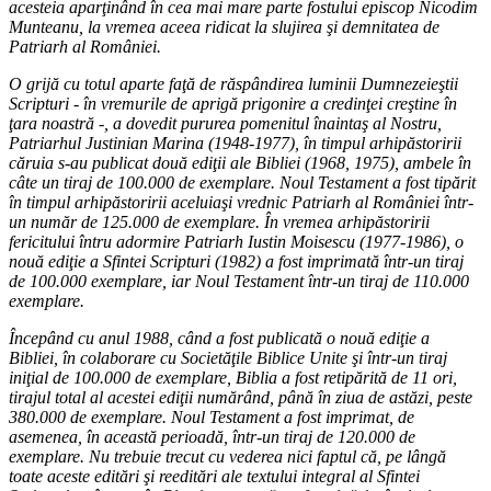
acesteia aparţinând în cea mai mare parte fostului episcop Nicodim
Munteanu, la vremea aceea ridicat la slujirea şi demnitatea de
Patriarh al României.
O grijă cu totul aparte faţă de răspândirea luminii Dumnezeieştii
Scripturi - în vremurile de aprigă prigonire a credinţei creştine în
ţara noastră -, a dovedit pururea pomenitul înaintaş al Nostru,
Patriarhul Justinian Marina (1948-1977), în timpul arhipăstoririi
căruia s-au publicat două ediţii ale Bibliei (1968, 1975), ambele în
câte un tiraj de 100.000 de exemplare. Noul Testament a fost tipărit
în timpul arhipăstoririi aceluiaşi vrednic Patriarh al României într-
un număr de 125.000 de exemplare. În vremea arhipăstoririi
fericitului întru adormire Patriarh Iustin Moisescu (1977-1986), o
nouă ediţie a Sfintei Scripturi (1982) a fost imprimată într-un tiraj
de 100.000 exemplare, iar Noul Testament într-un tiraj de 110.000
exemplare.
Începând cu anul 1988, când a fost publicată o nouă ediţie a
Bibliei, în colaborare cu Societăţile Biblice Unite şi într-un tiraj
iniţial de 100.000 de exemplare, Biblia a fost retipărită de 11 ori,
tirajul total al acestei ediţii numărând, până în ziua de astăzi, peste
380.000 de exemplare. Noul Testament a fost imprimat, de
asemenea, în această perioadă, într-un tiraj de 120.000 de
exemplare. Nu trebuie trecut cu vederea nici faptul că, pe lângă
toate aceste editări şi reeditări ale textului integral al Sfintei