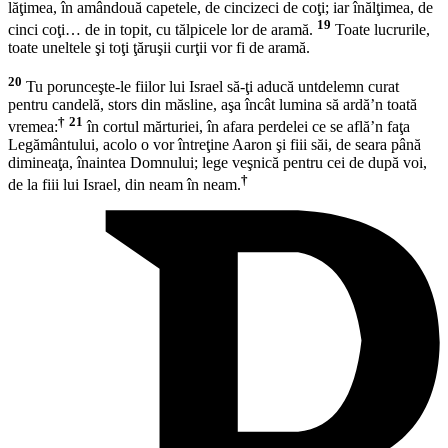
lăţimea, în amândouă capetele, de cincizeci de coţi; iar înălţimea, de
19
cinci coţi… de in topit, cu tălpicele lor de aramă.
Toate lucrurile,
toate uneltele şi toţi ţăruşii curţii vor fi de aramă.
20
Tu porunceşte-le fiilor lui Israel să-ţi aducă untdelemn curat
pentru candelă, stors din măsline, aşa încât lumina să ardă’n toată
†
21
vremea:
în cortul mărturiei, în afara perdelei ce se află’n faţa
Legământului, acolo o vor întreţine Aaron şi fiii săi, de seara până
dimineaţa, înaintea Domnului; lege veşnică pentru cei de după voi,
†
de la fiii lui Israel, din neam în neam.