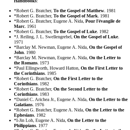
Handbooks
:
*Robert G. Bratcher,
To the Gospel of Matthew
. 1981
*Robert G. Bratcher,
To the Gospel of Mark
. 1981
*Robert G. Bratcher, Eugene A. Nida,
Pour l'évangile de
Marc
. 1961
*Robert G. Bratcher,
To the Gospel of Luke
. 1982
*J. Reiling, J. L. Swellengrebel,
On the Gospel of Luke
.
1971
*Barclay M. Newman, Eugene A. Nida,
On the Gospel of
John
. 1980
*Barclay M. Newman, Eugene A. Nida,
On the Letter to
the Romans
. 1973
*Paul Ellingworth, Howard Hatton,
On the First Letter to
the Corinthians
. 1985
*Robert G. Bratcher,
On the First Letter to the
Corinthians
. 1982
*Robert G. Bratcher,
On the Second Letter to the
Corinthians
. 1983
*Daniel C. Arichea Jr., Eugene A. Nida,
On the Letter to the
Galatians
. 1976
*Robert G. Bratcher, Eugene A. Nida,
On the Letter to the
Ephesians
. 1982
*I-Jin Loh, Eugene A. Nida,
On the Letter to the
Philippians
. 1977