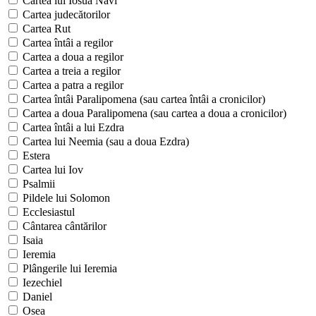
Cartea lui Iosua Navi
Cartea judecătorilor
Cartea Rut
Cartea întâi a regilor
Cartea a doua a regilor
Cartea a treia a regilor
Cartea a patra a regilor
Cartea întâi Paralipomena (sau cartea întâi a cronicilor)
Cartea a doua Paralipomena (sau cartea a doua a cronicilor)
Cartea întâi a lui Ezdra
Cartea lui Neemia (sau a doua Ezdra)
Estera
Cartea lui Iov
Psalmii
Pildele lui Solomon
Ecclesiastul
Cântarea cântărilor
Isaia
Ieremia
Plângerile lui Ieremia
Iezechiel
Daniel
Osea