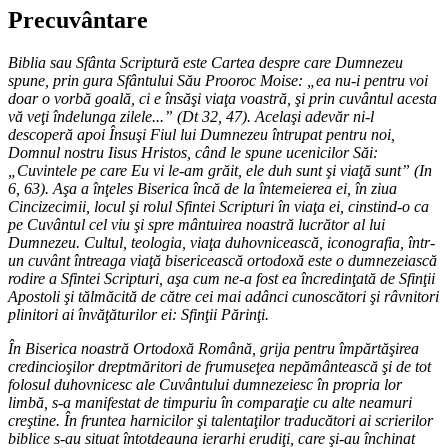
Precuvântare
Biblia sau Sfânta Scriptură este Cartea despre care Dumnezeu
spune, prin gura Sfântului Său Prooroc Moise: „ea nu-i pentru voi
doar o vorbă goală, ci e însăşi viaţa voastră, şi prin cuvântul acesta
vă veţi îndelunga zilele...” (Dt 32, 47). Acelaşi adevăr ni-l
descoperă apoi Însuşi Fiul lui Dumnezeu întrupat pentru noi,
Domnul nostru Iisus Hristos, când le spune ucenicilor Săi:
„Cuvintele pe care Eu vi le-am grăit, ele duh sunt şi viaţă sunt” (In
6, 63). Aşa a înţeles Biserica încă de la întemeierea ei, în ziua
Cincizecimii, locul şi rolul Sfintei Scripturi în viaţa ei, cinstind-o ca
pe Cuvântul cel viu şi spre mântuirea noastră lucrător al lui
Dumnezeu. Cultul, teologia, viaţa duhovnicească, iconografia, într-
un cuvânt întreaga viaţă bisericească ortodoxă este o dumnezeiască
rodire a Sfintei Scripturi, aşa cum ne-a fost ea încredinţată de Sfinţii
Apostoli şi tălmăcită de către cei mai adânci cunoscători şi râvnitori
plinitori ai învăţăturilor ei: Sfinţii Părinţi.
În Biserica noastră Ortodoxă Română, grija pentru împărtăşirea
credincioşilor dreptmăritori de frumuseţea nepământească şi de tot
folosul duhovnicesc ale Cuvântului dumnezeiesc în propria lor
limbă, s-a manifestat de timpuriu în comparaţie cu alte neamuri
creştine. În fruntea harnicilor şi talentaţilor traducători ai scrierilor
biblice s-au situat întotdeauna ierarhi erudiţi, care şi-au închinat