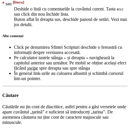
a
[litera]
sau
Deshide o listă cu comentariile la cuvântul curent. Tasta
esc
sau click din nou închide lista.
Buton aflat în dreapta sus, deschide panoul de setări. Vezi mai
jos detalii.
Alte comenzi
Click pe denumirea Sfintei Scripturi deschide o fereastră cu
informații despre versiunea accesată.
Pe calculator tastele stânga
și dreapta
navighează la
←
→
capitolul anterior sau următor. Pe mobil se obține același efect
făcând
swipe
spre dreapta sau spre stânga
În general link-urile au culoarea albastră și schimbă cursorul
într-un pointer.
Căutare
Căutările nu țin cont de diacritice, astfel pentru a găsi versetele unde
apare cuvântul „țarină” e suficient să introduceți „tarina”. De
asemenea căutarea nu ține cont de caractere majuscule sau
minuscule.