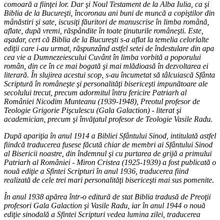
comoară a fiinţei lor. Dar şi Noul Testament de la Alba Iulia, ca şi
Biblia de la Bucureşti, încoronau ani buni de muncă a copiştilor din
mânăstiri şi sate, iscusiţi făuritori de manuscrise în limba română,
aflate, după vremi, răspândite în toate ţinuturile româneşti. Este,
aşadar, cert că Biblia de la Bucureşti s-a aflat la temelia celorlalte
ediţii care i-au urmat, răspunzând astfel setei de îndestulare din apa
cea vie a Dumnezeiescului Cuvânt în limba vorbită a poporului
român, din ce în ce mai bogată şi mai mlădioasă în dezvoltarea ei
literară. În slujirea acestui scop, s-au încumetat să tâlcuiască Sfânta
Scriptură în româneşte şi personalităţi bisericeşti impunătoare ale
secolului trecut, precum adormitul întru fericire Patriarh al
României Nicodim Munteanu (1939-1948), Preotul profesor de
Teologie Grigorie Pişculescu (Gala Galaction) - literat şi
academician, precum şi învăţatul profesor de Teologie Vasile Radu.
După apariţia în anul 1914 a Bibliei Sfântului Sinod, intitulată astfel
fiindcă traducerea fusese făcută chiar de membri ai Sfântului Sinod
al Bisericii noastre, din îndemnul şi cu purtarea de grijă a primului
Patriarh al României - Miron Cristea (1925-1939) a fost publicată o
nouă ediţie a Sfintei Scripturi în anul 1936, traducerea fiind
realizată de cele trei mari personalităţi bisericeşti mai sus pomenite.
În anul 1938 apărea într-o editură de stat Biblia tradusă de Preoţii
profesori Gala Galaction şi Vasile Radu, iar în anul 1944 o nouă
ediţie sinodală a Sfintei Scripturi vedea lumina zilei, traducerea