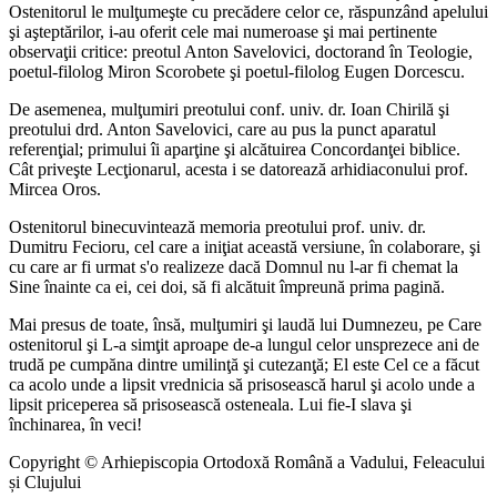
Ostenitorul le mulţumeşte cu precădere celor ce, răspunzând apelului
şi aşteptărilor, i-au oferit cele mai numeroase şi mai pertinente
observaţii critice: preotul Anton Savelovici, doctorand în Teologie,
poetul-filolog Miron Scorobete şi poetul-filolog Eugen Dorcescu.
De asemenea, mulţumiri preotului conf. univ. dr. Ioan Chirilă şi
preotului drd. Anton Savelovici, care au pus la punct aparatul
referenţial; primului îi aparţine şi alcătuirea Concordanţei biblice.
Cât priveşte Lecţionarul, acesta i se datorează arhidiaconului prof.
Mircea Oros.
Ostenitorul binecuvintează memoria preotului prof. univ. dr.
Dumitru Fecioru, cel care a iniţiat această versiune, în colaborare, şi
cu care ar fi urmat s'o realizeze dacă Domnul nu l-ar fi chemat la
Sine înainte ca ei, cei doi, să fi alcătuit împreună prima pagină.
Mai presus de toate, însă, mulţumiri şi laudă lui Dumnezeu, pe Care
ostenitorul şi L-a simţit aproape de-a lungul celor unsprezece ani de
trudă pe cumpăna dintre umilinţă şi cutezanţă; El este Cel ce a făcut
ca acolo unde a lipsit vrednicia să prisosească harul şi acolo unde a
lipsit priceperea să prisosească osteneala. Lui fie-I slava şi
închinarea, în veci!
Copyright © Arhiepiscopia Ortodoxă Română a Vadului, Feleacului
și Clujului