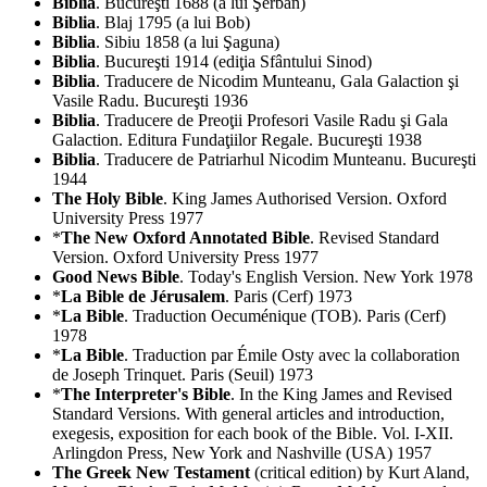
Biblia
. Bucureşti 1688 (a lui Şerban)
Biblia
. Blaj 1795 (a lui Bob)
Biblia
. Sibiu 1858 (a lui Şaguna)
Biblia
. Bucureşti 1914 (ediţia Sfântului Sinod)
Biblia
. Traducere de Nicodim Munteanu, Gala Galaction şi
Vasile Radu. Bucureşti 1936
Biblia
. Traducere de Preoţii Profesori Vasile Radu şi Gala
Galaction. Editura Fundaţiilor Regale. Bucureşti 1938
Biblia
. Traducere de Patriarhul Nicodim Munteanu. Bucureşti
1944
The Holy Bible
. King James Authorised Version. Oxford
University Press 1977
*
The New Oxford Annotated Bible
. Revised Standard
Version. Oxford University Press 1977
Good News Bible
. Today's English Version. New York 1978
*
La Bible de Jérusalem
. Paris (Cerf) 1973
*
La Bible
. Traduction Oecuménique (TOB). Paris (Cerf)
1978
*
La Bible
. Traduction par Émile Osty avec la collaboration
de Joseph Trinquet. Paris (Seuil) 1973
*
The Interpreter's Bible
. In the King James and Revised
Standard Versions. With general articles and introduction,
exegesis, exposition for each book of the Bible. Vol. I-XII.
Arlingdon Press, New York and Nashville (USA) 1957
The Greek New Testament
(critical edition) by Kurt Aland,