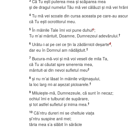
3
Că Tu eşti puterea mea şi scăparea mea
şi de dragul numelui Tău mă vei călăuzi şi mă vei hrăni
4
Tu mă vei scoate din cursa aceasta pe care-au ascu
că Tu eşti ocrotitorul meu.
5
c
În mâinile Tale îmi voi pune duhul
;
†
Tu m’ai mântuit, Doamne, Dumnezeul adevărului.
6
d
Urâtu-i-ai pe cei ce ţin la zădărnicii deşarte
,
†
dar eu în Domnul am nădăjduit.
7
Bucura-mă-voi şi mă voi veseli de mila Ta,
că Tu ai căutat spre smerenia mea,
†
mântuit-ai din nevoi sufletul meu
8
şi nu m’ai lăsat în mâinile vrăjmaşului,
†
la loc larg mi-ai aşezat picioarele.
9
Miluieşte-mă, Dumnezeule, că sunt în necaz;
ochiul îmi e tulburat de supărare,
†
şi tot astfel sufletul şi inima mea.
10
Că’ntru dureri mi se cheltuie viaţa
şi’ntru suspine anii mei;
tăria mea s’a slăbit în sărăcie