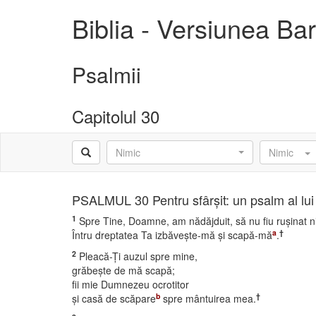
Biblia - Versiunea B
Psalmii
Capitolul 30
Nimic
Nimic
PSALMUL 30 Pentru sfârşit: un psalm al lui
1
Spre Tine, Doamne, am nădăjduit, să nu fiu ruşinat n
a
†
Întru dreptatea Ta izbăveşte-mă şi scapă-mă
.
2
Pleacă-Ţi auzul spre mine,
grăbeşte de mă scapă;
fii mie Dumnezeu ocrotitor
b
†
şi casă de scăpare
spre mântuirea mea.