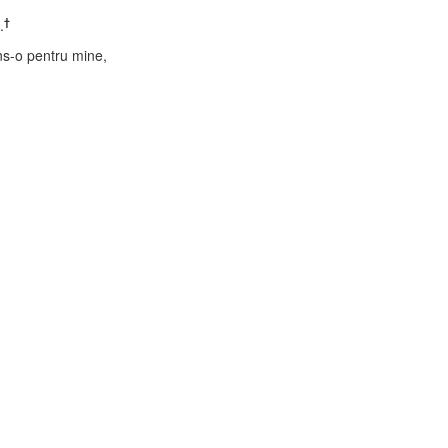
†
.
ns-o pentru mine,