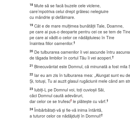
18
Mute să se facă buzele cele viclene,
care’mpotriva celui drept grăiesc nelegiuire
cu mândrie şi defăimare.
19
Cât e de mare mulţimea bunătăţii Tale, Doamne,
pe care ai pus-o deoparte pentru cei ce se tem de Tin
pe care ai vădit-o celor ce nădăjduiesc în Tine
†
înaintea fiilor oamenilor.
20
De tulburarea oamenilor îi vei ascunde întru ascunsu
†
de tăgada limbilor în cortul Tău îi vei acoperi.
21
Binecuvântat este Domnul, că minunată a fost mila 
22
Iar eu am zis în tulburarea mea: „Alungat sunt eu de l
Şi, totuşi, Tu ai auzit glasul rugăciunii mele când am st
23
Iubiţi-L pe Domnul voi, toţi cuvioşii Săi,
căci Domnul caută adevăruri,
f
†
dar celor ce se trufesc
le plăteşte cu vârf.
24
Îmbărbătaţi-vă şi fie-vă inima întărită,
†
a tuturor celor ce nădăjduiţi în Domnul!