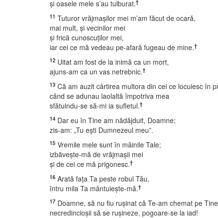
†
şi oasele mele s’au tulburat.
11
Tuturor vrăjmaşilor mei m’am făcut de ocară,
mai mult, şi vecinilor mei
şi frică cunoscuţilor mei,
†
iar cei ce mă vedeau pe-afară fugeau de mine.
12
Uitat am fost de la inimă ca un mort,
†
ajuns-am ca un vas netrebnic.
13
Că am auzit cârtirea multora din cei ce locuiesc în 
când se adunau laolaltă împotriva mea
†
sfătuindu-se să-mi ia sufletul.
14
Dar eu în Tine am nădăjduit, Doamne;
zis-am: „Tu eşti Dumnezeul meu”.
15
Vremile mele sunt în mâinile Tale;
izbăveşte-mă de vrăjmaşii mei
†
şi de cei ce mă prigonesc.
16
Arată faţa Ta peste robul Tău,
†
întru mila Ta mântuieşte-mă.
17
Doamne, să nu fiu ruşinat că Te-am chemat pe Tine
necredincioşii să se ruşineze, pogoare-se la iad!