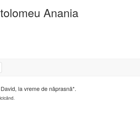
artolomeu Anania
 David, la vreme de năprasnă*.
icicând.