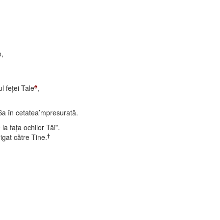
e,
e
l feţei Tale
,
Sa în cetatea’mpresurată.
a faţa ochilor Tăi”.
†
rigat către Tine.