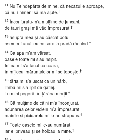
11
Nu Te’ndepărta de mine, că necazul e aproape,
†
că nu-i nimeni să mă ajute.
12
Înconjuratu-m’a mulţime de juncani,
†
de tauri graşi mă văd împresurat;
13
asupra mea şi-au căscat botul
†
asemeni unui leu ce sare la pradă răcnind.
14
Ca apa m’am vărsat,
oasele toate mi s’au risipit.
Inima mi s’a făcut ca ceara,
†
în mijlocul măruntaielor mi se topeşte;
15
tăria mi s’a uscat ca un hârb,
limba mi s’a lipit de gâtlej.
†
Tu m’ai pogorât în ţărâna morţii.
16
Că mulţime de câini m’a înconjurat,
adunarea celor vicleni m’a împresurat,
†
mâinile şi picioarele mi le-au străpuns.
17
Toate oasele mi le-au numărat,
†
iar ei priveau şi se holbau la mine.
18