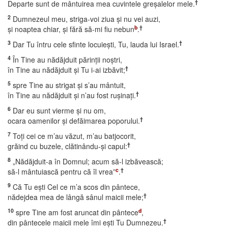
†
Departe sunt de mântuirea mea cuvintele greşalelor mele.
2
Dumnezeul meu, striga-voi ziua şi nu vei auzi,
b
†
şi noaptea chiar, şi fără să-mi fiu nebun
.
3
†
Dar Tu întru cele sfinte locuieşti, Tu, lauda lui Israel.
4
În Tine au nădăjduit părinţii noştri,
†
în Tine au nădăjduit şi Tu i-ai izbăvit;
5
spre Tine au strigat şi s’au mântuit,
†
în Tine au nădăjduit şi n’au fost ruşinaţi.
6
Dar eu sunt vierme şi nu om,
†
ocara oamenilor şi defăimarea poporului.
7
Toţi cei ce m’au văzut, m’au batjocorit,
†
grăind cu buzele, clătinându-şi capul:
8
„Nădăjduit-a în Domnul; acum să-l izbăvească;
c
†
să-l mântuiască pentru că îl vrea”
.
9
Că Tu eşti Cel ce m’a scos din pântece,
†
nădejdea mea de lângă sânul maicii mele;
10
d
spre Tine am fost aruncat din pântece
,
†
din pântecele maicii mele îmi eşti Tu Dumnezeu.