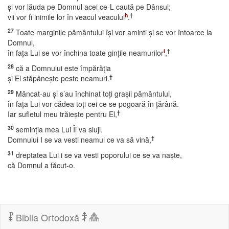
şi vor lăuda pe Domnul acei ce-L caută pe Dânsul;
h
†
vii vor fi inimile lor în veacul veacului
.
27
Toate marginile pământului îşi vor aminti şi se vor întoarce la
Domnul,
i
†
în faţa Lui se vor închina toate ginţile neamurilor
,
28
că a Domnului este împărăţia
†
şi El stăpâneşte peste neamuri.
29
Mâncat-au şi s’au închinat toţi graşii pământului,
în faţa Lui vor cădea toţi cei ce se pogoară în ţărână.
†
Iar sufletul meu trăieşte pentru El,
30
seminţia mea Lui Îi va sluji.
†
Domnului I se va vesti neamul ce va să vină,
31
dreptatea Lui i se va vesti poporului ce se va naşte,
că Domnul a făcut-o.
Biblia Ortodoxă