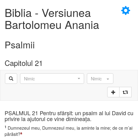
×
Biblia - Versiunea
Bartolomeu Anania
Psalmii
D
Capitolul 21
Nimic
Nimic
D
PSALMUL 21 Pentru sfârşit: un psalm al lui David cu
privire la ajutorul ce vine dimineaţa.
1
Dumnezeul meu, Dumnezeul meu, ia aminte la mine; de ce m’ai
a
părăsit?