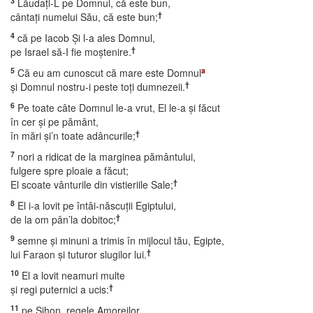
3
Lăudaţi-L pe Domnul, că este bun,
†
cântaţi numelui Său, că este bun;
4
că pe Iacob Şi l-a ales Domnul,
†
pe Israel să-I fie moştenire.
5
a
Că eu am cunoscut că mare este Domnul
†
şi Domnul nostru-i peste toţi dumnezeii.
6
Pe toate câte Domnul le-a vrut, El le-a şi făcut
în cer şi pe pământ,
†
în mări şi’n toate adâncurile;
7
nori a ridicat de la marginea pământului,
fulgere spre ploaie a făcut;
†
El scoate vânturile din vistieriile Sale;
8
El i-a lovit pe întâi-născuţii Egiptului,
†
de la om pân’la dobitoc;
9
semne şi minuni a trimis în mijlocul tău, Egipte,
†
lui Faraon şi tuturor slugilor lui.
10
El a lovit neamuri multe
†
şi regi puternici a ucis:
11
pe Sihon, regele Amoreilor,