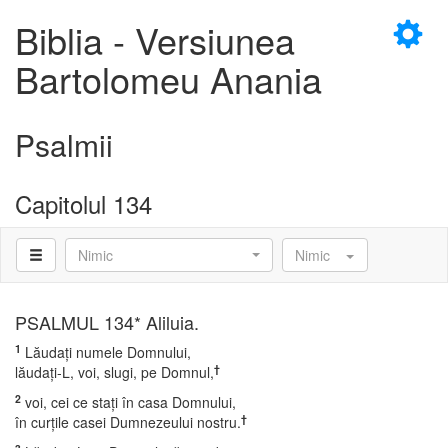
×
Biblia - Versiunea
Bartolomeu Anania
Psalmii
D
Capitolul 134
Nimic
Nimic
D
PSALMUL 134* Aliluia.
1
Lăudaţi numele Domnului,
†
lăudaţi-L, voi, slugi, pe Domnul,
2
voi, cei ce staţi în casa Domnului,
†
în curţile casei Dumnezeului nostru.