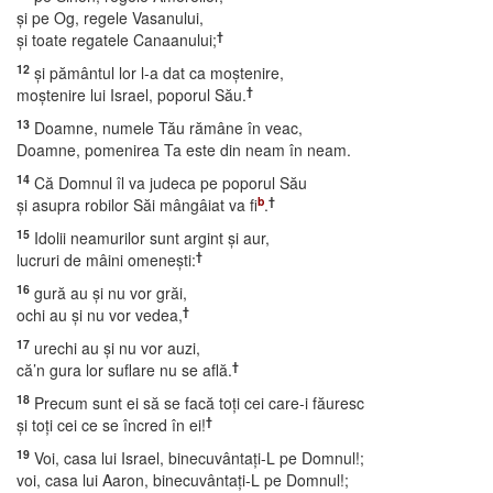
şi pe Og, regele Vasanului,
†
şi toate regatele Canaanului;
12
şi pământul lor l-a dat ca moştenire,
†
moştenire lui Israel, poporul Său.
13
Doamne, numele Tău rămâne în veac,
Doamne, pomenirea Ta este din neam în neam.
14
Că Domnul îl va judeca pe poporul Său
b
†
şi asupra robilor Săi mângâiat va fi
.
15
Idolii neamurilor sunt argint şi aur,
†
lucruri de mâini omeneşti:
16
gură au şi nu vor grăi,
†
ochi au şi nu vor vedea,
17
urechi au şi nu vor auzi,
†
că’n gura lor suflare nu se află.
18
Precum sunt ei să se facă toţi cei care-i făuresc
†
şi toţi cei ce se încred în ei!
19
Voi, casa lui Israel, binecuvântaţi-L pe Domnul!;
voi, casa lui Aaron, binecuvântaţi-L pe Domnul!;