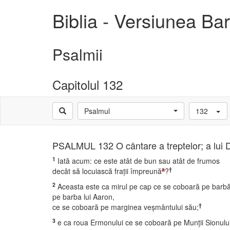
Biblia - Versiunea B
Psalmii
Capitolul 132
Psalmul
132
PSALMUL 132 O cântare a treptelor; a lui 
1
Iată acum: ce este atât de bun sau atât de frumos
a
†
decât să locuiască fraţii împreună
?
2
Aceasta este ca mirul pe cap ce se coboară pe barbă
pe barba lui Aaron,
†
ce se coboară pe marginea veşmântului său;
3
e ca roua Ermonului ce se coboară pe Munţii Sionului