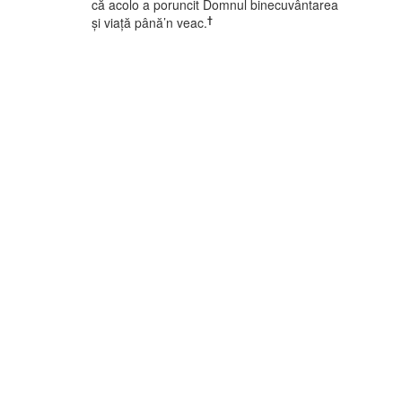
că acolo a poruncit Domnul binecuvântarea
†
şi viaţă până’n veac.