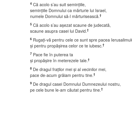
4
Că acolo s’au suit seminţiile,
seminţiile Domnului ca mărturie lui Israel,
†
numele Domnului să-l mărturisească.
5
Că acolo s’au aşezat scaune de judecată,
†
scaune asupra casei lui David.
6
Rugaţi-vă pentru cele ce sunt spre pacea Ierusalimul
†
şi pentru propăşirea celor ce te iubesc.
7
Pace fie în puterea ta
†
şi propăşire în meterezele tale.
8
De dragul fraţilor mei şi al vecinilor mei,
†
pace de-acum grăiam pentru tine.
9
De dragul casei Domnului Dumnezeului nostru,
†
pe cele bune le-am căutat pentru tine.