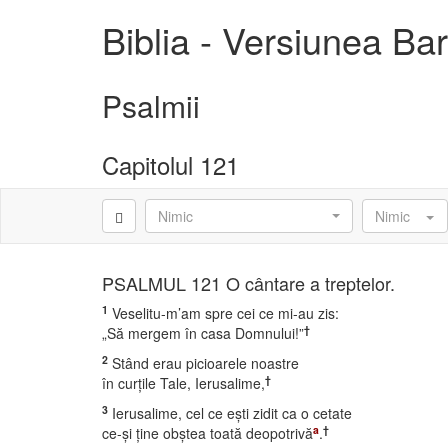
Biblia - Versiunea B
Psalmii
Capitolul 121
Nimic
Nimic
PSALMUL 121 O cântare a treptelor.
1
Veselitu-m’am spre cei ce mi-au zis:
†
„Să mergem în casa Domnului!”
2
Stând erau picioarele noastre
†
în curţile Tale, Ierusalime,
3
Ierusalime, cel ce eşti zidit ca o cetate
a
†
ce-şi ţine obştea toată deopotrivă
.