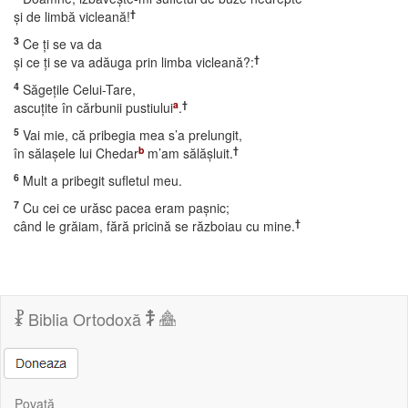
†
şi de limbă vicleană!
3
Ce ţi se va da
†
şi ce ţi se va adăuga prin limba vicleană?:
4
Săgeţile Celui-Tare,
a
†
ascuţite în cărbunii pustiului
.
5
Vai mie, că pribegia mea s’a prelungit,
b
†
în sălaşele lui Chedar
m’am sălăşluit.
6
Mult a pribegit sufletul meu.
7
Cu cei ce urăsc pacea eram paşnic;
†
când le grăiam, fără pricină se războiau cu mine.
Biblia Ortodoxă
Povață