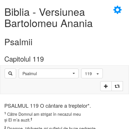
×
Biblia - Versiunea
Bartolomeu Anania
Psalmii
D
Capitolul 119
Psalmul
119
D
PSALMUL 119 O cântare a treptelor*.
1
Către Domnul am strigat în necazul meu
†
şi El m’a auzit.
2
Doamne, izbăveşte-mi sufletul de buze nedrepte