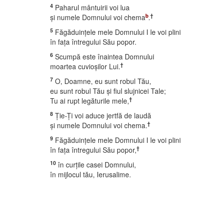
4
Paharul mântuirii voi lua
b
†
şi numele Domnului voi chema
.
5
Făgăduinţele mele Domnului I le voi plini
în faţa întregului Său popor.
6
Scumpă este înaintea Domnului
†
moartea cuvioşilor Lui.
7
O, Doamne, eu sunt robul Tău,
eu sunt robul Tău şi fiul slujnicei Tale;
†
Tu ai rupt legăturile mele,
8
Ţie-Ţi voi aduce jertfă de laudă
†
şi numele Domnului voi chema.
9
Făgăduinţele mele Domnului I le voi plini
†
în faţa întregului Său popor,
10
în curţile casei Domnului,
în mijlocul tău, Ierusalime.