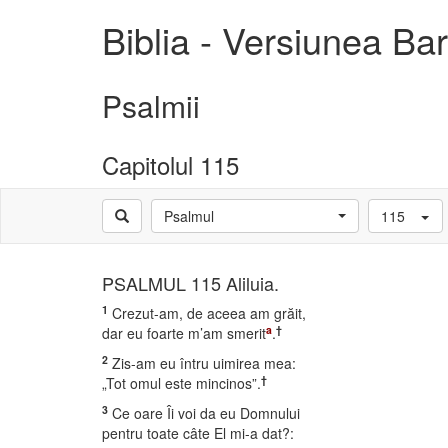
Biblia - Versiunea B
Psalmii
Capitolul 115
Psalmul
115
PSALMUL 115 Aliluia.
1
Crezut-am, de aceea am grăit,
a
†
dar eu foarte m’am smerit
.
2
Zis-am eu întru uimirea mea:
†
„Tot omul este mincinos”.
3
Ce oare Îi voi da eu Domnului
pentru toate câte El mi-a dat?: