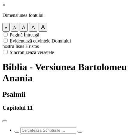
×
Dimensiunea fontului:
A
A
A
A
A
Pagină Întreagă
Evidențiază cuvintele Domnului
nostru Iisus Hristos
Sincronizează versetele
Biblia - Versiunea Bartolomeu
Anania
Psalmii
Capitolul 11