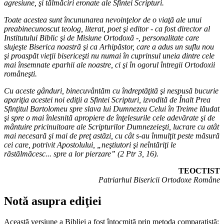
agresiune, şi tălmăciri eronate ale Sfintei Scripturi.
Toate acestea sunt încununarea nevoinţelor de o viaţă ale unui
preabinecunoscut teolog, literat, poet şi editor - ca fost director al
Institutului Biblic şi de Misiune Ortodoxă -, personalitate care
slujeşte Biserica noastră şi ca Arhipăstor, care a adus un suflu nou
şi proaspăt vieţii bisericeşti nu numai în cuprinsul uneia dintre cele
mai însemnate eparhii ale noastre, ci şi în ogorul întregii Ortodoxii
româneşti.
Cu aceste gânduri, binecuvântăm cu îndreptăţită şi nespusă bucurie
apariţia acestei noi ediţii a Sfintei Scripturi, izvodită de Înalt Prea
Sfinţitul Bartolomeu spre slava lui Dumnezeu Celui în Treime lăudat
şi spre o mai înlesnită apropiere de înţelesurile cele adevărate şi de
mântuire pricinuitoare ale Scripturilor Dumnezeieşti, lucrare cu atât
mai necesară şi mai de preţ astăzi, cu cât s-au înmulţit peste măsură
cei care, potrivit Apostolului, „neştiutori şi neîntăriţi le
răstălmăcesc... spre a lor pierzare” (2 Ptr 3, 16).
TEOCTIST
Patriarhul Bisericii Ortodoxe Române
Notă asupra ediţiei
Această versiune a Bibliei a fost întocmită prin metoda comparatistă: