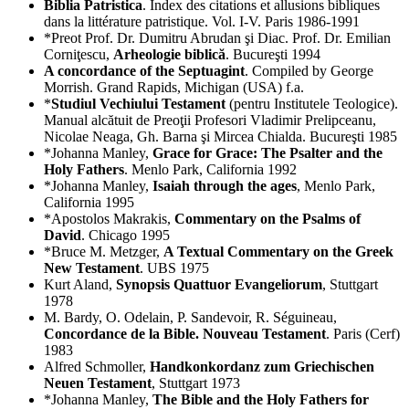
Biblia Patristica
. Index des citations et allusions bibliques
dans la littérature patristique. Vol. I-V. Paris 1986-1991
*Preot Prof. Dr. Dumitru Abrudan şi Diac. Prof. Dr. Emilian
Corniţescu,
Arheologie biblică
. Bucureşti 1994
A concordance of the Septuagint
. Compiled by George
Morrish. Grand Rapids, Michigan (USA) f.a.
*
Studiul Vechiului Testament
(pentru Institutele Teologice).
Manual alcătuit de Preoţii Profesori Vladimir Prelipceanu,
Nicolae Neaga, Gh. Barna şi Mircea Chialda. Bucureşti 1985
*Johanna Manley,
Grace for Grace: The Psalter and the
Holy Fathers
. Menlo Park, California 1992
*Johanna Manley,
Isaiah through the ages
, Menlo Park,
California 1995
*Apostolos Makrakis,
Commentary on the Psalms of
David
. Chicago 1995
*Bruce M. Metzger,
A Textual Commentary on the Greek
New Testament
. UBS 1975
Kurt Aland,
Synopsis Quattuor Evangeliorum
, Stuttgart
1978
M. Bardy, O. Odelain, P. Sandevoir, R. Séguineau,
Concordance de la Bible. Nouveau Testament
. Paris (Cerf)
1983
Alfred Schmoller,
Handkonkordanz zum Griechischen
Neuen Testament
, Stuttgart 1973
*Johanna Manley,
The Bible and the Holy Fathers for