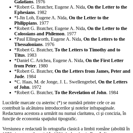
Galatians
. 1976
*Robert G. Bratcher, Eugene A. Nida,
On the Letter to the
Ephesians
. 1982
*I-Jin Loh, Eugene A. Nida,
On the Letter to the
Philippians
. 1977
*Robert G. Bratcher, Eugene A. Nida,
On the Letter to the
Colossians and Philemon
. 1977
*Paul Ellingworth, Eugene A. Nida,
On the Letters to the
Thessalonians
. 1976
*Robert G. Bratcher,
To the Letters to Timothy and to
Titus
. 1983
*Daniel C. Arichea, Eugene A. Nida,
On the First Letter
from Peter
. 1980
*Robert G. Bratcher,
On the Letters from James, Peter and
Jude
. 1984
*C. Haas, M. de Jonge, J. L. Swellengrebel,
On the Letters
of John
. 1972
*Robert G. Bratcher,
To the Revelation of John
. 1984
Lucrările marcate cu asterisc (*) se numără printre cele ce au
contribuit la alcătuirea introducerilor şi notelor infrapaginale.
Redactarea acestora a urmărit nu numai claritatea, ci şi concizia, în
funcţie de economia spaţiului tipografic.
Versiunea e redactată în ortografia clasică a limbii române (abolită în