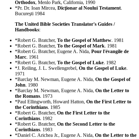
Orthodox
, Menlo Park, California, 1990
*Pr. Dr. Ioan Mircea,
Dicţionar al Noului Testament
.
Bucureşti 1984
The United Bible Societies Translator's Guides /
Handbooks
:
*Robert G. Bratcher,
To the Gospel of Matthew
. 1981
*Robert G. Bratcher,
To the Gospel of Mark
. 1981
*Robert G. Bratcher, Eugene A. Nida,
Pour l'évangile de
Marc
. 1961
*Robert G. Bratcher,
To the Gospel of Luke
. 1982
*J. Reiling, J. L. Swellengrebel,
On the Gospel of Luke
.
1971
*Barclay M. Newman, Eugene A. Nida,
On the Gospel of
John
. 1980
*Barclay M. Newman, Eugene A. Nida,
On the Letter to
the Romans
. 1973
*Paul Ellingworth, Howard Hatton,
On the First Letter to
the Corinthians
. 1985
*Robert G. Bratcher,
On the First Letter to the
Corinthians
. 1982
*Robert G. Bratcher,
On the Second Letter to the
Corinthians
. 1983
*Daniel C. Arichea Jr., Eugene A. Nida,
On the Letter to the