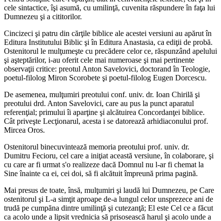
cele sintactice, îşi asumă, cu umilinţă, cuvenita răspundere în faţa lui
Dumnezeu şi a cititorilor.
Cincizeci şi patru din cărţile biblice ale acestei versiuni au apărut în
Editura Institutului Biblic şi în Editura Anastasia, ca ediţii de probă.
Ostenitorul le mulţumeşte cu precădere celor ce, răspunzând apelului
şi aşteptărilor, i-au oferit cele mai numeroase şi mai pertinente
observaţii critice: preotul Anton Savelovici, doctorand în Teologie,
poetul-filolog Miron Scorobete şi poetul-filolog Eugen Dorcescu.
De asemenea, mulţumiri preotului conf. univ. dr. Ioan Chirilă şi
preotului drd. Anton Savelovici, care au pus la punct aparatul
referenţial; primului îi aparţine şi alcătuirea Concordanţei biblice.
Cât priveşte Lecţionarul, acesta i se datorează arhidiaconului prof.
Mircea Oros.
Ostenitorul binecuvintează memoria preotului prof. univ. dr.
Dumitru Fecioru, cel care a iniţiat această versiune, în colaborare, şi
cu care ar fi urmat s'o realizeze dacă Domnul nu l-ar fi chemat la
Sine înainte ca ei, cei doi, să fi alcătuit împreună prima pagină.
Mai presus de toate, însă, mulţumiri şi laudă lui Dumnezeu, pe Care
ostenitorul şi L-a simţit aproape de-a lungul celor unsprezece ani de
trudă pe cumpăna dintre umilinţă şi cutezanţă; El este Cel ce a făcut
ca acolo unde a lipsit vrednicia să prisosească harul şi acolo unde a