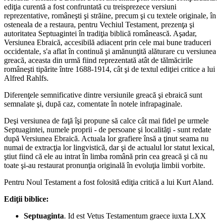
ediţia curentă a fost confruntată cu treisprezece versiuni
reprezentative, româneşti şi străine, precum şi cu textele originale, în
osteneala de a restaura, pentru Vechiul Testament, prezenţa şi
autoritatea Septuagintei în tradiţia biblică românească. Aşadar,
Versiunea Ebraică, accesibilă adiacent prin cele mai bune traduceri
occidentale, s'a aflat în continuă şi amănunţită alăturare cu versiunea
greacă, aceasta din urmă fiind reprezentată atât de tălmăcirile
româneşti tipărite între 1688-1914, cât şi de textul ediţiei critice a lui
Alfred Rahlfs.
Diferenţele semnificative dintre versiunile greacă şi ebraică sunt
semnalate şi, după caz, comentate în notele infrapaginale.
Deşi versiunea de faţă îşi propune să calce cât mai fidel pe urmele
Septuagintei, numele proprii - de persoane şi localităţi - sunt redate
după Versiunea Ebraică. Actuala lor grafiere însă a ţinut seama nu
numai de extracţia lor lingvistică, dar şi de actualul lor statut lexical,
ştiut fiind că ele au intrat în limba română prin cea greacă şi că nu
toate şi-au restaurat pronunţia originală în evoluţia limbii vorbite.
Pentru Noul Testament a fost folosită ediţia critică a lui Kurt Aland.
Ediţii biblice:
Septuaginta
. Id est Vetus Testamentum graece iuxta LXX