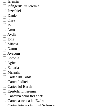
Ieremia
Plângerile lui Ieremia
Iezechiel
Daniel
Osea
Ioil
Amos
Avdie
Iona
Miheia
Naum
Avacum
Sofonie
Agheu
Zaharia
Maleahi
Cartea lui Tobit
Cartea Iuditei
Cartea lui Baruh
Epistola lui Ieremia
Cântarea celor trei tineri
Cartea a treia a lui Ezdra
Cartea înţelepciunii lui Solomon