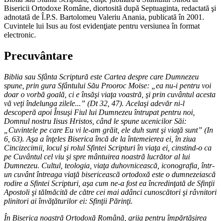
Bisericii Ortodoxe Române, diortosită după Septuaginta, redactată şi
adnotată de Î.P.S. Bartolomeu Valeriu Anania, publicată în 2001.
Cuvintele lui Isus au fost evidenţiate pentru versiunea în format
electronic.
Precuvântare
Biblia sau Sfânta Scriptură este Cartea despre care Dumnezeu
spune, prin gura Sfântului Său Prooroc Moise: „ea nu-i pentru voi
doar o vorbă goală, ci e însăşi viaţa voastră, şi prin cuvântul acesta
vă veţi îndelunga zilele...” (Dt 32, 47). Acelaşi adevăr ni-l
descoperă apoi Însuşi Fiul lui Dumnezeu întrupat pentru noi,
Domnul nostru Iisus Hristos, când le spune ucenicilor Săi:
„Cuvintele pe care Eu vi le-am grăit, ele duh sunt şi viaţă sunt” (In
6, 63). Aşa a înţeles Biserica încă de la întemeierea ei, în ziua
Cincizecimii, locul şi rolul Sfintei Scripturi în viaţa ei, cinstind-o ca
pe Cuvântul cel viu şi spre mântuirea noastră lucrător al lui
Dumnezeu. Cultul, teologia, viaţa duhovnicească, iconografia, într-
un cuvânt întreaga viaţă bisericească ortodoxă este o dumnezeiască
rodire a Sfintei Scripturi, aşa cum ne-a fost ea încredinţată de Sfinţii
Apostoli şi tălmăcită de către cei mai adânci cunoscători şi râvnitori
plinitori ai învăţăturilor ei: Sfinţii Părinţi.
În Biserica noastră Ortodoxă Română, grija pentru împărtăşirea