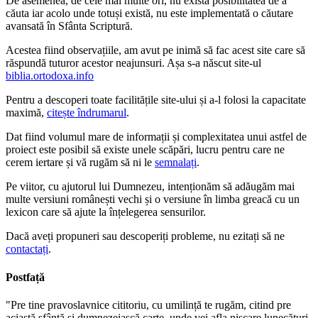
De asemenea, de cele mai multe ori, nu există posibilitatea de a
căuta iar acolo unde totuși există, nu este implementată o căutare
avansată în Sfânta Scriptură.
Acestea fiind observațiile, am avut pe inimă să fac acest site care să
răspundă tuturor acestor neajunsuri. Așa s-a născut site-ul
biblia.ortodoxa.info
Pentru a descoperi toate facilitățile site-ului și a-l folosi la capacitate
maximă,
citește îndrumarul
.
Dat fiind volumul mare de informații și complexitatea unui astfel de
proiect este posibil să existe unele scăpări, lucru pentru care ne
cerem iertare și vă rugăm să ni le
semnalați
.
Pe viitor, cu ajutorul lui Dumnezeu, intenționăm să adăugăm mai
multe versiuni românești vechi și o versiune în limba greacă cu un
lexicon care să ajute la înțelegerea sensurilor.
Dacă aveți propuneri sau descoperiți probleme, nu ezitați să ne
contactați
.
Postfață
"Pre tine pravoslavnice cititoriu, cu umilință te rugăm, citind pre
aciastă sfântă și dumnezeiască carte, unde vei afla niscare lunecături