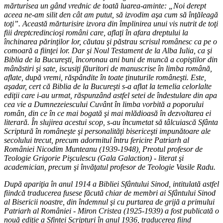
mărturisea un gând vrednic de toată luarea-aminte: „Noi derept
aceea ne-am silit den cât am putut, să izvodim aşa cum să înţăleagă
toţi”. Această mărturisire izvora din împlinirea unui vis nutrit de toţi
fiii dreptcredincioşi români care, aflaţi în afara dreptului la
închinarea părinţilor lor, căutau şi păstrau scrisul românesc ca pe o
comoară a fiinţei lor. Dar şi Noul Testament de la Alba Iulia, ca şi
Biblia de la Bucureşti, încoronau ani buni de muncă a copiştilor din
mânăstiri şi sate, iscusiţi făuritori de manuscrise în limba română,
aflate, după vremi, răspândite în toate ţinuturile româneşti. Este,
aşadar, cert că Biblia de la Bucureşti s-a aflat la temelia celorlalte
ediţii care i-au urmat, răspunzând astfel setei de îndestulare din apa
cea vie a Dumnezeiescului Cuvânt în limba vorbită a poporului
român, din ce în ce mai bogată şi mai mlădioasă în dezvoltarea ei
literară. În slujirea acestui scop, s-au încumetat să tâlcuiască Sfânta
Scriptură în româneşte şi personalităţi bisericeşti impunătoare ale
secolului trecut, precum adormitul întru fericire Patriarh al
României Nicodim Munteanu (1939-1948), Preotul profesor de
Teologie Grigorie Pişculescu (Gala Galaction) - literat şi
academician, precum şi învăţatul profesor de Teologie Vasile Radu.
După apariţia în anul 1914 a Bibliei Sfântului Sinod, intitulată astfel
fiindcă traducerea fusese făcută chiar de membri ai Sfântului Sinod
al Bisericii noastre, din îndemnul şi cu purtarea de grijă a primului
Patriarh al României - Miron Cristea (1925-1939) a fost publicată o
nouă ediţie a Sfintei Scripturi în anul 1936, traducerea fiind