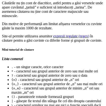
Căutările nu țin cont de diacritice, astfel pentru a găsi versetele unde
apare cuvântul „țarină” e suficient să introduceți „tarina”. De
asemenea căutarea nu ține cont de caractere majuscule sau
minuscule.
Din motive de performanță am limitat afișarea versetelor cu cuvinte
găsite la maxim 1000 de rezultate.
Site-ul permite utilizarea anumitor
expresii regulate (regex)
în
căutare pentru a găsi cuvinte cu diferite forme și grupuri de cuvinte.
Mini-tutorial de căutare
Lista comenzi
- un singur caracte, orice caracter
.
- caracterul sau grupul anterior de zero sau mai multe ori
*
- caracterul sau grupul anterior de zero sau o data
?
- caracterul sau grupul anterior de „n” ori
{n}
- caracterul sau grupul anterior de „n” sau mai multe ori
{n,}
- caracterul sau grupul anterior de minim „n” ori sau
{n,m}
maxim „m” ori
- parantezele rotunde formează grupuri
()
- găsește fie textul din stânga fie cel din dreapta caraterului
|
- caracterul următor nu mai are nici o funcție specială dacă
\