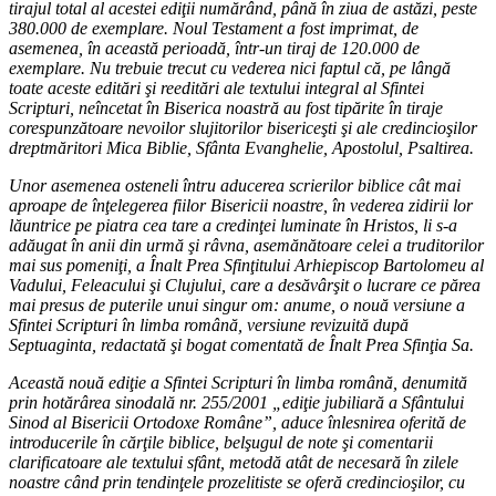
tirajul total al acestei ediţii numărând, până în ziua de astăzi, peste
380.000 de exemplare. Noul Testament a fost imprimat, de
asemenea, în această perioadă, într-un tiraj de 120.000 de
exemplare. Nu trebuie trecut cu vederea nici faptul că, pe lângă
toate aceste editări şi reeditări ale textului integral al Sfintei
Scripturi, neîncetat în Biserica noastră au fost tipărite în tiraje
corespunzătoare nevoilor slujitorilor bisericeşti şi ale credincioşilor
dreptmăritori Mica Biblie, Sfânta Evanghelie, Apostolul, Psaltirea.
Unor asemenea osteneli întru aducerea scrierilor biblice cât mai
aproape de înţelegerea fiilor Bisericii noastre, în vederea zidirii lor
lăuntrice pe piatra cea tare a credinţei luminate în Hristos, li s-a
adăugat în anii din urmă şi râvna, asemănătoare celei a truditorilor
mai sus pomeniţi, a Înalt Prea Sfinţitului Arhiepiscop Bartolomeu al
Vadului, Feleacului şi Clujului, care a desăvârşit o lucrare ce părea
mai presus de puterile unui singur om: anume, o nouă versiune a
Sfintei Scripturi în limba română, versiune revizuită după
Septuaginta, redactată şi bogat comentată de Înalt Prea Sfinţia Sa.
Această nouă ediţie a Sfintei Scripturi în limba română, denumită
prin hotărârea sinodală nr. 255/2001 „ediţie jubiliară a Sfântului
Sinod al Bisericii Ortodoxe Române”, aduce înlesnirea oferită de
introducerile în cărţile biblice, belşugul de note şi comentarii
clarificatoare ale textului sfânt, metodă atât de necesară în zilele
noastre când prin tendinţele prozelitiste se oferă credincioşilor, cu