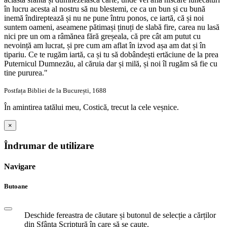
în lucru acesta al nostru să nu blestemi, ce ca un bun și cu bună
inemă îndireptează și nu ne pune întru ponos, ce iartă, că și noi
suntem oameni, aseamene pătimași ținuți de slabă fire, carea nu lasă
nici pre un om a râmănea fără greșeala, că pre cât am putut cu
nevoință am lucrat, și pre cum am aflat în izvod așa am dat și în
tipariu. Ce te rugăm iartă, ca și tu să dobândești ertăciune de la prea
Puternicul Dumnezău, al căruia dar și milă, și noi îl rugăm să fie cu
tine pururea."
Postfața Bibliei de la București, 1688
În amintirea tatălui meu, Costică, trecut la cele veșnice.
×
Îndrumar de utilizare
Navigare
Butoane
Deschide fereastra de căutare și butonul de selecție a cărților
din Sfânta Scriptură în care să se caute.