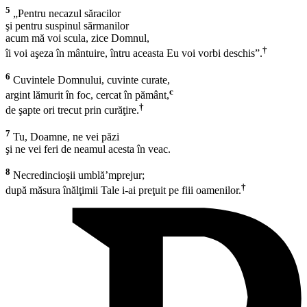
5
„Pentru necazul săracilor
şi pentru suspinul sărmanilor
acum mă voi scula, zice Domnul,
†
îi voi aşeza în mântuire, întru aceasta Eu voi vorbi deschis”.
6
Cuvintele Domnului, cuvinte curate,
c
argint lămurit în foc, cercat în pământ,
†
de şapte ori trecut prin curăţire.
7
Tu, Doamne, ne vei păzi
şi ne vei feri de neamul acesta în veac.
8
Necredincioşii umblă’mprejur;
†
după măsura înălţimii Tale i-ai preţuit pe fiii oamenilor.