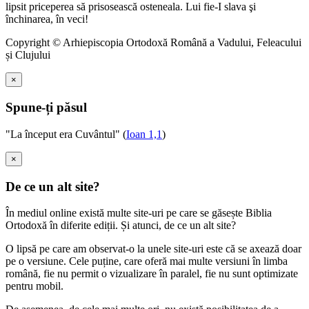
lipsit priceperea să prisosească osteneala. Lui fie-I slava şi
închinarea, în veci!
Copyright © Arhiepiscopia Ortodoxă Română a Vadului, Feleacului
și Clujului
×
Spune-ți păsul
"La început era Cuvântul" (
Ioan 1,1
)
×
De ce un alt site?
În mediul online există multe site-uri pe care se găsește Biblia
Ortodoxă în diferite ediții. Și atunci, de ce un alt site?
O lipsă pe care am observat-o la unele site-uri este că se axează doar
pe o versiune. Cele puține, care oferă mai multe versiuni în limba
română, fie nu permit o vizualizare în paralel, fie nu sunt optimizate
pentru mobil.