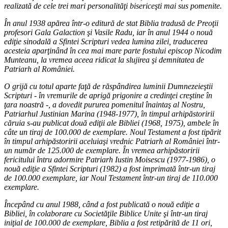
realizată de cele trei mari personalităţi bisericeşti mai sus pomenite.
În anul 1938 apărea într-o editură de stat Biblia tradusă de Preoţii
profesori Gala Galaction şi Vasile Radu, iar în anul 1944 o nouă
ediţie sinodală a Sfintei Scripturi vedea lumina zilei, traducerea
acesteia aparţinând în cea mai mare parte fostului episcop Nicodim
Munteanu, la vremea aceea ridicat la slujirea şi demnitatea de
Patriarh al României.
O grijă cu totul aparte faţă de răspândirea luminii Dumnezeieştii
Scripturi - în vremurile de aprigă prigonire a credinţei creştine în
ţara noastră -, a dovedit pururea pomenitul înaintaş al Nostru,
Patriarhul Justinian Marina (1948-1977), în timpul arhipăstoririi
căruia s-au publicat două ediţii ale Bibliei (1968, 1975), ambele în
câte un tiraj de 100.000 de exemplare. Noul Testament a fost tipărit
în timpul arhipăstoririi aceluiaşi vrednic Patriarh al României într-
un număr de 125.000 de exemplare. În vremea arhipăstoririi
fericitului întru adormire Patriarh Iustin Moisescu (1977-1986), o
nouă ediţie a Sfintei Scripturi (1982) a fost imprimată într-un tiraj
de 100.000 exemplare, iar Noul Testament într-un tiraj de 110.000
exemplare.
Începând cu anul 1988, când a fost publicată o nouă ediţie a
Bibliei, în colaborare cu Societăţile Biblice Unite şi într-un tiraj
iniţial de 100.000 de exemplare, Biblia a fost retipărită de 11 ori,