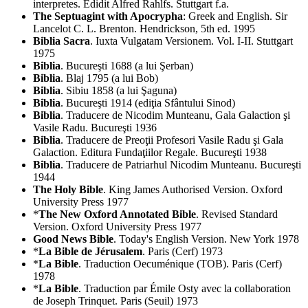
interpretes. Edidit Alfred Rahlfs. Stuttgart f.a.
The Septuagint with Apocrypha
: Greek and English. Sir
Lancelot C. L. Brenton. Hendrickson, 5th ed. 1995
Biblia Sacra
. Iuxta Vulgatam Versionem. Vol. I-II. Stuttgart
1975
Biblia
. Bucureşti 1688 (a lui Şerban)
Biblia
. Blaj 1795 (a lui Bob)
Biblia
. Sibiu 1858 (a lui Şaguna)
Biblia
. Bucureşti 1914 (ediţia Sfântului Sinod)
Biblia
. Traducere de Nicodim Munteanu, Gala Galaction şi
Vasile Radu. Bucureşti 1936
Biblia
. Traducere de Preoţii Profesori Vasile Radu şi Gala
Galaction. Editura Fundaţiilor Regale. Bucureşti 1938
Biblia
. Traducere de Patriarhul Nicodim Munteanu. Bucureşti
1944
The Holy Bible
. King James Authorised Version. Oxford
University Press 1977
*
The New Oxford Annotated Bible
. Revised Standard
Version. Oxford University Press 1977
Good News Bible
. Today's English Version. New York 1978
*
La Bible de Jérusalem
. Paris (Cerf) 1973
*
La Bible
. Traduction Oecuménique (TOB). Paris (Cerf)
1978
*
La Bible
. Traduction par Émile Osty avec la collaboration
de Joseph Trinquet. Paris (Seuil) 1973