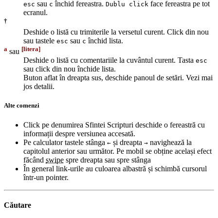
sau
închid fereastra.
face fereastra pe tot
esc
c
Dublu click
ecranul.
†
Deshide o listă cu trimiterile la versetul curent. Click din nou
sau tastele
sau
închid lista.
esc
c
a
[litera]
sau
Deshide o listă cu comentariile la cuvântul curent. Tasta
esc
sau click din nou închide lista.
Buton aflat în dreapta sus, deschide panoul de setări. Vezi mai
jos detalii.
Alte comenzi
Click pe denumirea Sfintei Scripturi deschide o fereastră cu
informații despre versiunea accesată.
Pe calculator tastele stânga
și dreapta
navighează la
←
→
capitolul anterior sau următor. Pe mobil se obține același efect
făcând
swipe
spre dreapta sau spre stânga
În general link-urile au culoarea albastră și schimbă cursorul
într-un pointer.
Căutare