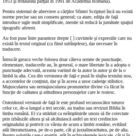
1953 şi restaurată parţial în 1991 de Academia Română).
Pentru sistemul de abreviere a cărţilor Sfintei Scripturi încă nu există
norme precise sau un consens general; ca atare, ediţia de faţă
introduce sigle mult simplificate, menite să reducă la jumătate spaţiul
tipografic aferent.
Au fost puse între paranteze drepte [ ] cuvintele şi expresiile care nu
există în textul original (ca fiind subînţelese), dar necesare în
traducere.
Întrucât greaca veche folosea doar câteva semne de punctuaţie,
elementare, traducerile au, în general, o mare libertate în a adopta o
punctuaţie adecvată, aceasta variind de la autor la autor şi de la o
limbă la alta. Cea din versiunea de faţă e pusă în slujba textului nou,
a accentelor de conţinut, dar şi în aceea a unor cadenţe stilistice.
Majuscularea sau nemajuscularea pronumelor divine s'a făcut în
funcţie de calitatea şi atitudinea personajelor care le rostesc.
Ostenitorul versiunii de faţă le este profund recunoscător tuturor
celor ce, de-a lungul a trei secole, au tradus sau revizuit Biblia în
limba română. El s'a străduit ca neîmplinirile unora să fie corectate
prin izbânzile altora şi să alcătuiască astfel un text credincios
originalului şi potrivit cu vârsta de acum a limbii române, evitând
atât literaturizarea, pe de-o parte, cât şi juxtalinearitatea, pe de alta.
Pentru soluţiile care-i aparţin, atât în echivalenţele lexicale, cât şi în