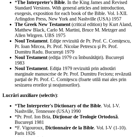
*
The Interpreter's Bible
. In the King James and Revised
Standard Versions. With general articles and introduction,
exegesis, exposition for each book of the Bible. Vol. I-XII.
Arlingdon Press, New York and Nashville (USA) 1957
The Greek New Testament
(critical edition) by Kurt Aland,
Matthew Black, Carlo M. Martini, Bruce M. Metzger and
Allen Wirgren. UBS 1975
Noul Testament
. Ediţie revizuită de Pr. Prof. C. Corniţescu,
Pr. Ioan Mircea, Pr. Prof. Nicolae Petrescu şi Pr. Prof.
Dumitru Radu. Bucureşti 1979
Noul Testament
(ediţia 1979 cu îmbunătăţiri). Bucureşti
1983
Noul Testament
. Ediţia 1979 revizuită prin adnotări
marginale manuscrise de Pr. Prof. Dumitru Fecioru; revăzută
parţial de Pr. Prof. C. Corniţescu (foarte utilă mai ales prin
sesizarea erorilor şi neajunsurilor).
Lucrări auxiliare (selectiv)
:
*
The Interpreter's Dictionary of the Bible
. Vol. I-V.
Nashville, Tennessee (USA) 1990
*Pr. Prof. Ion Bria,
Dicţionar de Teologie Ortodoxă
.
Bucureşti 1981
*F. Vigouroux,
Dictionnaire de la Bible
. Vol. I-V (1-10).
Paris 1926