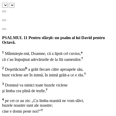
PSALMUL 11 Pentru sfârşit: un psalm al lui David pentru
Octavă.
1
a
Mântuieşte-mă, Doamne, că a lipsit cel cuvios,
†
că s’au împuţinat adevărurile de la fiii oamenilor.
2
b
Deşertăciuni
a grăit fiecare către aproapele său,
†
buze viclene are în inimă, în inimă grăit-a ce e rău.
3
Domnul va nimici toate buzele viclene
†
şi limba cea plină de trufie,
4
pe cei ce au zis: „Cu limba noastră ne vom slăvi,
buzele noastre sunt ale noastre;
†
cine e domn peste noi?”