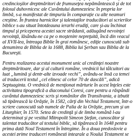
credincioşilor dreptmăritori de frumuseţea nepământească şi de tot
folosul duhovnicesc ale Cuvântului dumnezeiesc în propria lor
limbă, s-a manifestat de timpuriu în comparaţie cu alte neamuri
creştine. În fruntea harnicilor şi talentaţilor traducători ai scrierilor
biblice s-au situat întotdeauna ierarhi erudiţi, care şi-au închinat
timpul şi priceperea acestei sacre strădanii, adăugând nevoinţei
nevoinţă, lăsându-ne ca pe o moştenire nepreţuită, încă din veacul
al XVII-lea, întreaga Biblie în grai românesc, ediţie cunoscută sub
denumirea de Biblia de la 1688, Biblia lui Şerban sau Biblia de la
Bucureşti.
Pentru realizarea acestui monument unic al credinţei noastre
dreptmăritoare, dar şi al culturii române, vrednicii lui tâlcuitori au
luat „lumină şi dentr-alte izvoade vechi”, avându-se însă ca temei
al traducerii textul „cel elinesc al celor 70 de dascăli”, adică
Septuaginta. O vrednică de menţionat mărturie în acest înţeles este
activitatea tipografică a diaconului Coresi, care pentru a răspândi
cuvântul dumnezeiesc scris şi românilor din Transilvania, a izbutit
să tipărească la Orăştie, în 1582, cărţi din Vechiul Testament, într-o
scriere cunoscută sub numele de Palia de la Orăştie, precum şi un
Liturghier, în 1570. Setea de credinţă şi de limba română l-au
determinat şi pe vestitul Mitropolit Simeon Ştefan, cunoscător şi
talentat traducător al textului biblic, să tipărească în 1648 pentru
prima dată Noul Testament în întregime. În a doua predoslovie a
acestei prime traduceri româneşti integrale a Noului Testament se