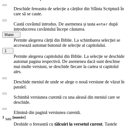
Deschide fereastra de selecție a cărților din Sfânta Scriptură în
care să se caute.
Caută cuvântul introdus. De asemenea și tasta
după
enter
introducerea cuvântului începe căutarea.
Matei
Permite alegerea cărții din Biblie. La schimbarea selecției se
accesează automat butonul de selecție al capitolului.
1
Permite alegerea capitolului din Biblie. La selecție se deschide
automat pagina respectivă. De asemenea dacă sunt deschise
mai multe versiuni, se deschide fiecare la cartea si capitolul
ales.
Deschide meniul de unde se alege o nouă versiune de văzut în
paralel.
Schimbă versiunea curentă cu una aleasă din meniul care se
deschide.
Elimină din pagină versiunea curentă.
1
[număr]
sau
Deshide o fereastră cu
tâlcuiri la versetul curent
. Tastele