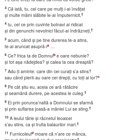
3
Că iată, tu, cel care pe mulţi i-ai învăţat
†
şi multe mâini slăbite le-ai împuternicit,
4
tu, cel ce prin cuvinte bolnavi ai ridicat
†
şi din genunchi nevolnici făcut-ai îndrăzneţi,
5
acum, când şi pe tine durerea te-a atins,
a
te-ai aruncat asupră-i
…
6
b
Ce? frica ta de Domnul
e oare nebunie?
şi tot aşa nădejdea? şi calea ta cea dreaptă?
7
Adu-ţi aminte: care din cei curaţi s’a stins?
c
sau când pierit-au oare cei drepţi, cu toţi ai lor?
8
Pe cât ştiu eu, aceia ce ară rătăcire
†
şi seamănă durere, pe-acestea le culeg.
9
Ei prin porunca’naltă a Domnului se sfarmă
†
şi prin suflarea joasă-a mâniei Lui se sting.
10
A leului tărie şi răcnetul leoaicei
†
s’au stins, ca şi trufia balaurilor mari.
11
d
Furnicoleul
moare că n’are ce mânca,
†