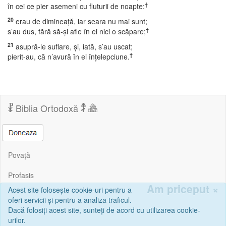
†
în cei ce pier asemeni cu fluturii de noapte:
20
erau de dimineaţă, iar seara nu mai sunt;
†
s’au dus, fără să-şi afle în ei nici o scăpare;
21
asupră-le suflare, şi, iată, s’au uscat;
†
pierit-au, că n’avură în ei înţelepciune.
Biblia Ortodoxă
Povață
Profasis
Am priceput
×
Acest site folosește cookie-uri pentru a
Corespondență
oferi servicii și pentru a analiza traficul.
Dacă folosiți acest site, sunteți de acord cu utilizarea cookie-
Sfânta Scriptură | Biblia Ortodoxă Online © Copyright 2026, Mihail
urilor.