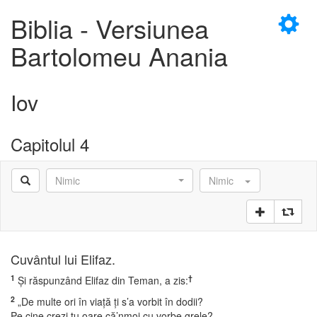
×
Biblia - Versiunea
Bartolomeu Anania
Iov
D
Capitolul 4
Nimic
Nimic
D
Cuvântul lui Elifaz.
1
†
Şi răspunzând Elifaz din Teman, a zis:
2
„De multe ori în viaţă ţi s’a vorbit în dodii?
Pe cine crezi tu oare că’nmoi cu vorbe grele?