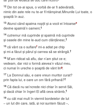
iar puii de leoaică se duc care’ncotro
12
Din tot ce-ai spus, o vorbă de-ar fi adevărată,
nimic din aste rele nu te-ar fi’ntâmpinat.Minunile Lui toate, o
şoaptă în auz.
13
e
Atunci când spaima nopţii şi-a vocii ei întoarse
†
devine spaimă’n oameni,
14
cutremur mă cuprinde şi spaimă mă cuprinde
†
şi oasele din mine le-aud cum clănţănesc,
15
f
că vânt ca o suflare
mi-a adiat pe chip
†
şi mi-a făcut şi părul şi carnea să se strângă.
16
M’am ridicat să aflu, dar n’am ştiut ce e;
vedeam, dar nici o formă aievea’n văzul meu,
g
ci numai în ureche o şoaptă de vânt lin
:
17
La Domnul său, e oare vreun muritor curat?
†
prin fapta lui, e oare un om fără prihană?
18
Că dacă nu se’ncrede nici chiar în servii Săi,
†
şi dacă chiar în îngeri El află ceva strâmb,
19
cu cât mai mult în viermii bordeielor de lut
– un lut din care, iată, şi noi suntem făcuţi –,